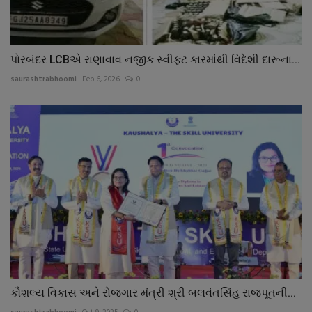
પોરબંદર LCBએ રાણાવાવ નજીક સ્વીફ્ટ કારમાંથી વિદેશી દારૂના...
saurashtrabhoomi
Feb 6, 2026
0
કૌશલ્ય વિકાસ અને રોજગાર મંત્રી શ્રી બલવંતસિંહ રાજપૂતની...