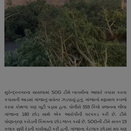
About Author
Contact
Dipotsav Special
આંતરરાષ્ટ્રીય
રાષ્ટ્રીય
ગુજરાત
સુરેન્દ્રનગરના સાયલામાં SOG ટીમે બાતમીના આધારે તપાસ કરતા
જુનાગઢ
કપાસની આડમાં ગાંજાનું વાવેતર ઝડપાયું હતું. ગાંજાનો મદ્દામાલ કબજે
કરવા કોથળા પણ ખૂટી પડ્યા હતા. પોલીસે 559 કિલો વજનના લીલા
Support US
ગાંજાના 180 છોડ સાથે એક આરોપીની ધરપકડ કરી છે. ટીમે
પોણાત્રણ કરોડની કિંમતના છોડ જપ્ત કર્યા છે. SOGની ટીમે સતત 19
બજારના સમાચાર
કલાક સુધી રેડની કાર્યવાહી કરી હતી. ગાંજાના કેટલાક છોડમાં મધ પણ