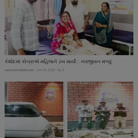
કેશોદમાં કોબ્રાએ મહિલાને ડંખ માર્યો : નવજીવન મળ્યું
saurashtrabhoomi
Jun 18, 2026
0