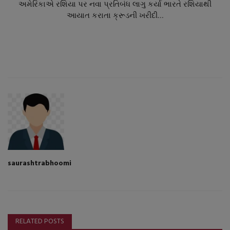
અમેરિકાએ રશિયા પર નવા પ્રતિબંધ લાગુ કર્યા ભારતે રશિયાથી
આયાત કરાતા ક્રૂડની ખરીદી...
saurashtrabhoomi
RELATED POSTS