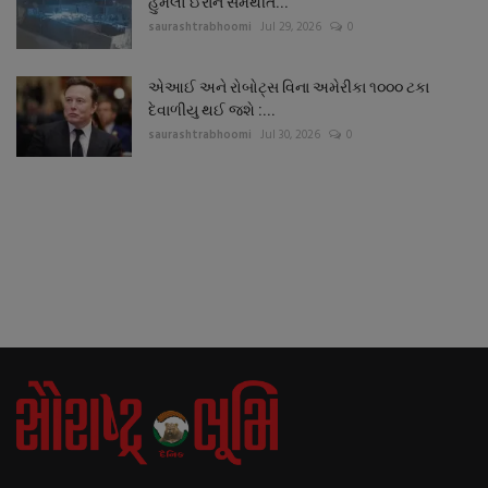
હુમલો ઈરાન સમર્થીત...
saurashtrabhoomi
Jul 29, 2026
0
એઆઈ અને રોબોટ્સ વિના અમેરીકા ૧૦૦૦ ટકા
દેવાળીયુ થઈ જશે :...
saurashtrabhoomi
Jul 30, 2026
0