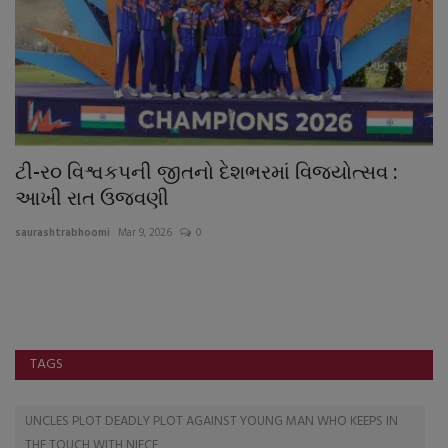
ટી-ર૦ વિશ્વકપની જીતનો દેશભરમાં વિજયોત્સવ :
ક
આખી રાત ઉજવણી
પ
saurashtrabhoomi
Mar 9, 2026
0
sa
પા
વા
TAGS
UNCLES PLOT DEADLY PLOT AGAINST YOUNG MAN WHO KEEPS IN
THE TOUCH WITH NIECE