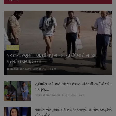
LIVE TV
ગુજરાત
કચ્છના રણમાં 100થી વધુ માનવ હાડપિંજરો મળ્યા,
પ્રાચીન વસાહતના...
saurashtrabhoomi
Aug 8, 2026
0
હર્ષવર્ધન રાણે અને સંજિદા શેખના ડેટિંગની ચર્ચાએ જોર
પકડ્યું,...
saurashtrabhoomi
Aug 8, 2026
0
યાસીન બોનૂ સાથે ડેટિંગની અફવાઓ પર નોરા ફતેહીએ
તોડ્યું મૌન,...