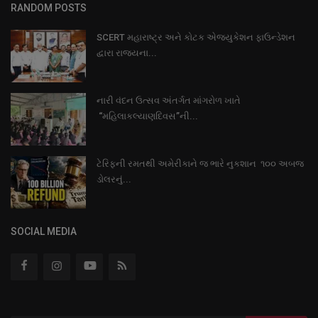
RANDOM POSTS
SCERT મહારાષ્ટ્ર અને કોટક એજ્યુકેશન ફાઉન્ડેશન
દ્વારા રાજ્યના...
નારી વંદન ઉત્સવ અંતર્ગત માંગરોળ ખાતે
“મહિલાકલ્યાણદિવસ”ની...
ટેરિફની રમતથી અમેરીકાને જ ભારે નુકશાન ૧૦૦ અબજ
ડોલરનું...
SOCIAL MEDIA