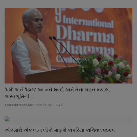
‘ધર્મ’ અને ‘ધમ્મ’ આ બંને શબ્દો અને તેના ગહન ખ્યાલ,
ભારતભૂમિની...
saurashtrabhoomi
Sep 18, 2025
0
એકસાથે એક લાખ લોકો માણશે કાંકરિયા કાર્નિવલ ૨૦૨૫