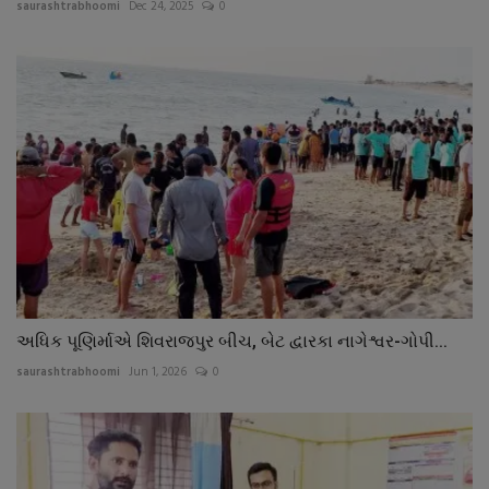
saurashtrabhoomi
Dec 24, 2025
0
અધિક પૂણિર્માએ શિવરાજપુર બીચ, બેટ દ્વારકા નાગેશ્વર-ગોપી...
saurashtrabhoomi
Jun 1, 2026
0