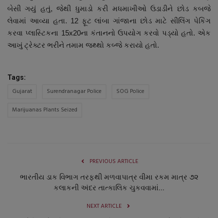
બેસી ગયું હતું, જેથી ધુમાડો કરી મધમાખીઓ ઉડાડીને છોડ કબજે
નાણાંકીય સમાચાર
લેવામાં આવ્યા હતા. 12 ફૂટ લાંબા ગાંજાના છોડ માટે સીલિંગ પેકિંગ
કરવા પ્લાસ્ટિકના 15x20ના કંતાનનો ઉપયોગ કરવો પડ્યો હતો. એક
સ્થાનિક સમાચાર
આખું ટ્રેક્ટર ભરીને તમામ જથ્થો કબ્જે કરાયો હતો.
સ્પોર્ટ્સ
Tags:
રાશિફળ
Gujarat
Surendranagar Police
SOG Police
Marijuanas Plants Seized
ગુનાખોરી
બોલિવૂડ
સ્વાસ્થ્ય
PREVIOUS ARTICLE
ભારતીય ડાક વિભાગ તરફથી મળવાપાત્ર વીમા રકમ માત્ર ૭૨
કલાકની અંદર તાત્કાલિક ચુકવવામાં...
NEXT ARTICLE