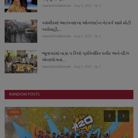
saurashtrabhoomi
Aug 8, 2026
0
કાશ્મીરમાં આતંકવાદના ઓનલાઈન નેટવર્ક સામે મોટી
કાર્યવાહી,...
saurashtrabhoomi
Aug 8, 2026
0
જૂનાગઢમાં ૫૮૪.૫ કિલો પ્રતિબંધિત પનીર અને ચીઝ
એનાલોગનાં...
saurashtrabhoomi
Aug 8, 2026
0
RANDOM POSTS
સ્પોર્ટ્સ