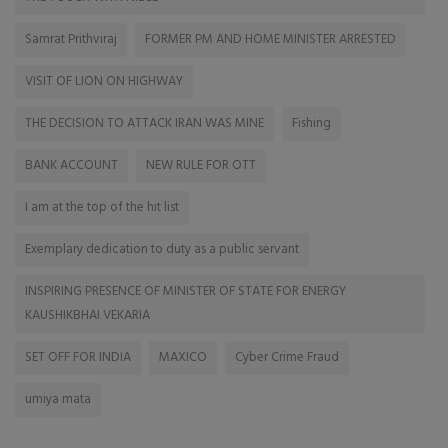
Samrat Prithviraj
FORMER PM AND HOME MINISTER ARRESTED
VISIT OF LION ON HIGHWAY
THE DECISION TO ATTACK IRAN WAS MINE
Fishing
BANK ACCOUNT
NEW RULE FOR OTT
I am at the top of the hit list
Exemplary dedication to duty as a public servant
INSPIRING PRESENCE OF MINISTER OF STATE FOR ENERGY
KAUSHIKBHAI VEKARIA
SET OFF FOR INDIA
MAXICO
Cyber Crime Fraud
umiya mata