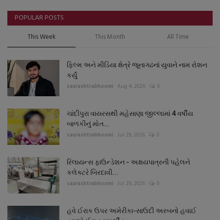
POPULAR POSTS
This Week
This Month
All Time
ફિલ્મ અને મીડિયા ક્ષેત્રે જૂનાગઢનાં યુવાને નામ રોશન
કર્યું
saurashtrabhoomi
Aug 4, 2026
0
ચાંદીપુરા વાયરસથી મહેસાણા જીલ્લામાં 4 વર્ષીય
બાળકીનું મોત...
saurashtrabhoomi
Jul 29, 2026
0
રિલાયન્સ ફાઉન્ડેશન - અક્ષયપાત્રની પહેલને
કલેક્ટરે બિરદાવી...
saurashtrabhoomi
Jul 29, 2026
0
હવે ઈરાક ઉપર અમેરીકા-સાઉદી અરબનો હવાઈ