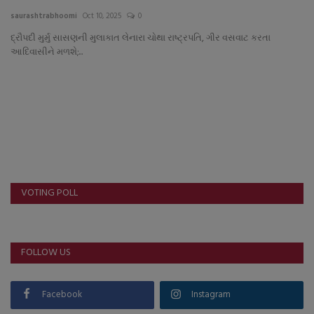
About Author
saurashtrabhoomi
Oct 10, 2025
0
દ્રૌપદી મુર્મુ સાસણની મુલાકાત લેનારા ચોથા રાષ્ટ્રપતિ, ગીર વસવાટ કરતા
Contact
આદિવાસીને મળશે;...
Dipotsav Special
આંતરરાષ્ટ્રીય
રાષ્ટ્રીય
ગુજરાત
VOTING POLL
જુનાગઢ
FOLLOW US
Support US
બજારના સમાચાર
Facebook
Instagram