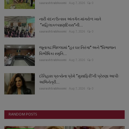
saurashtrabhoomi
Aug 7, 2026
0
નારી વંદન ઉત્સવ અંતર્ગત માંગરોળ ખાતે
“મહિલાકલ્યાણદિવસ”ની...
saurashtrabhoomi
Aug 7, 2026
0
જૂનાગઢ જિલ્લામાં "હર ઘર તિરંગા" અને "વિભાજન
વિભીષિકા સ્મૃતિ...
saurashtrabhoomi
Aug 7, 2026
0
ઈતિહાસ પ્રત્યેના પ્રેમે “મુસાફિરી’ની પ્રેરણા આપીઃ
અભિનેત્રી...
saurashtrabhoomi
Aug 7, 2026
0
RANDOM POSTS