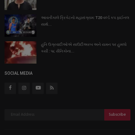
આવતીકાલે ક્રિકેટનો મહાસંગ્રામ: T20 વર્લ્ડ કપ ફાઈનલ
સાથે...
હુતિ ઉગ્રવાદીઓએ સાઉદીઅરબ અને યમન પર હુમલો
કર્યો : પ૮ સૈનિકોના...
SOCIAL MEDIA
Subscribe