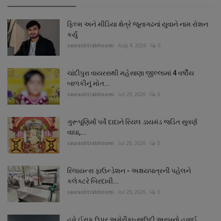
ફિલ્મ અને મીડિયા ક્ષેત્રે જૂનાગઢનાં યુવાને નામ રોશન
કર્યું
saurashtrabhoomi
Aug 4, 2026
0
ચાંદીપુરા વાયરસથી મહેસાણા જીલ્લામાં 4 વર્ષીય
બાળકીનું મોત...
saurashtrabhoomi
Jul 29, 2026
0
ગુરૂપૂણિર્માં પર્વે દાદાને રિયલ ડાયમંડ જડિત સુવર્ણ
વાઘા,...
saurashtrabhoomi
Jul 29, 2026
0
રિલાયન્સ ફાઉન્ડેશન - અક્ષયપાત્રની પહેલને
કલેક્ટરે બિરદાવી...
saurashtrabhoomi
Jul 29, 2026
0
હવે ઈરાક ઉપર અમેરીકા-સાઉદી અરબનો હવાઈ