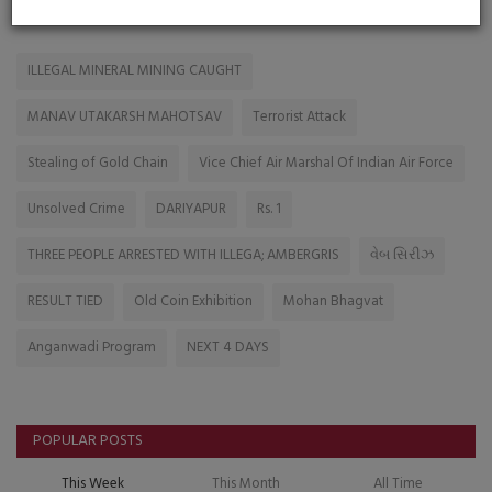
TAGS
ILLEGAL MINERAL MINING CAUGHT
MANAV UTAKARSH MAHOTSAV
Terrorist Attack
Stealing of Gold Chain
Vice Chief Air Marshal Of Indian Air Force
Unsolved Crime
DARIYAPUR
Rs. 1
THREE PEOPLE ARRESTED WITH ILLEGA; AMBERGRIS
વેબ સિરીઝ
RESULT TIED
Old Coin Exhibition
Mohan Bhagvat
Anganwadi Program
NEXT 4 DAYS
POPULAR POSTS
This Week
This Month
All Time