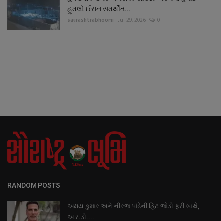
હુમલો ઈરાન સમર્થીત...
saurashtrabhoomi
Jul 29, 2026
0
RANDOM POSTS
અક્ષય કુમાર અને નીરજ પાંડેની હિટ જોડી ફરી સાથે,
આર.ડી....