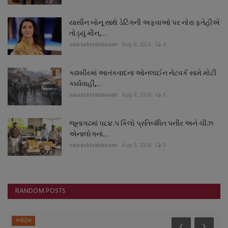
યાસીન બોનૂ સાથે ડેટિંગની અફવાઓ પર નોરા ફતેહીએ
તોડ્યું મૌન,...
saurashtrabhoomi
Aug 8, 2026
0
કાશ્મીરમાં આતંકવાદના ઓનલાઈન નેટવર્ક સામે મોટી
કાર્યવાહી,...
saurashtrabhoomi
Aug 8, 2026
0
જૂનાગઢમાં ૫૮૪.૫ કિલો પ્રતિબંધિત પનીર અને ચીઝ
એનાલોગનાં...
saurashtrabhoomi
Aug 8, 2026
0
RANDOM POSTS
સ્પોર્ટ્સ