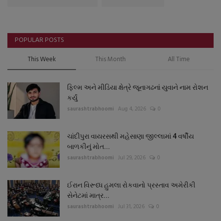
POPULAR POSTS
This Week
This Month
All Time
ફિલ્મ અને મીડિયા ક્ષેત્રે જૂનાગઢનાં યુવાને નામ રોશન
કર્યું
saurashtrabhoomi
Aug 4, 2026
0
ચાંદીપુરા વાયરસથી મહેસાણા જીલ્લામાં 4 વર્ષીય
બાળકીનું મોત...
saurashtrabhoomi
Jul 29, 2026
0
ઈરાન વિરૂધ્ધ હુમલા રોકવાનો પ્રસ્તાવ અમેરીકી
સેનેટમાં માત્ર...
saurashtrabhoomi
Jul 31, 2026
0