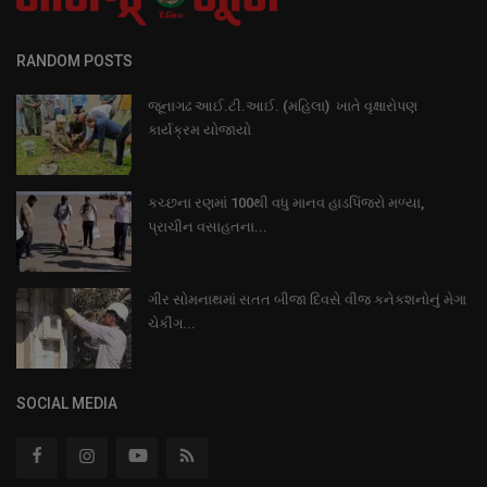
RANDOM POSTS
જૂનાગઢ આઈ.ટી.આઈ. (મહિલા) ખાતે વૃક્ષારોપણ
કાર્યક્રમ યોજાયો
કચ્છના રણમાં 100થી વધુ માનવ હાડપિંજરો મળ્યા,
પ્રાચીન વસાહતના...
ગીર સોમનાથમાં સતત બીજા દિવસે વીજ કનેકશનોનું મેગા
ચેકીંગ...
SOCIAL MEDIA