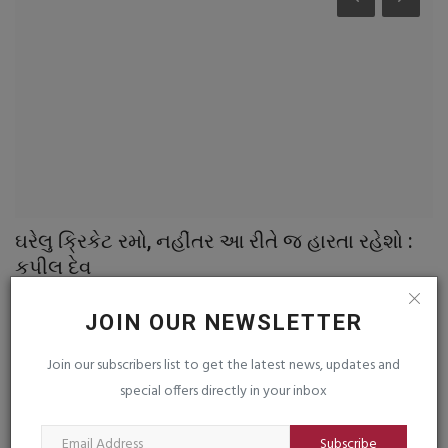
ઘરેલુ ક્રિકેટ રમો, નહીંતર આ રીતે જ હારતા રહેશો :
જ
કપીલ દેવ
વ
saurashtrabhoomi
Dec 2, 2025
0
sa
JOIN OUR NEWSLETTER
દક્ષિણ આફ્રિકા સામેની ટેસ્ટ સીરિઝમાં મળેલી હારથી ટીમ ઈન્ડિયાના પૂર્વ કેપ્ટન
જૂ
કપિલ...
તળ
Join our subscribers list to get the latest news, updates and
special offers directly in your inbox
TAGS
Subscribe