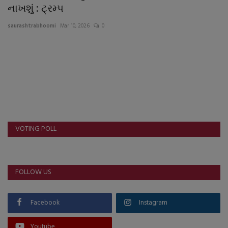
About Author
નાખશું : ટ્રમ્પ
saurashtrabhoomi
Mar 10, 2026
0
Contact
Dipotsav Special
આંતરરાષ્ટ્રીય
રાષ્ટ્રીય
VOTING POLL
ગુજરાત
જુનાગઢ
FOLLOW US
Support US
Facebook
Instagram
બજારના સમાચાર
Youtube