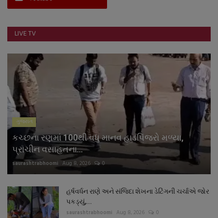
નાણાંકીય સમાચાર
LIVE TV
સ્થાનિક સમાચાર
સ્પોર્ટ્સ
રાશિફળ
ગુનાખોરી
ગુજરાત
બોલિવૂડ
કચ્છના રણમાં 100થી વધુ માનવ હાડપિંજરો મળ્યા,
પ્રાચીન વસાહતના...
સ્વાસ્થ્ય
saurashtrabhoomi
Aug 8, 2026
0
હર્ષવર્ધન રાણે અને સંજિદા શેખના ડેટિંગની ચર્ચાએ જોર
પકડ્યું,...
saurashtrabhoomi
Aug 8, 2026
0