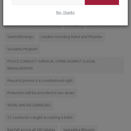
No, thanks
BUTTER
ટીવી અભિનેત્રી ફરિયાદ
After incidents of human death
Junagdh
HORMUZ STRETE
Saints Blessings
Leaders including Rahul and Priyanka
Sevasetu Program
POLICE CONDUCT SURGICAL STRIKE AGAINST ILLEGAL
BANGLADESHIS
Peaceful protest is a constitutional right
Protection will be provided in two doses
WORLI MATKA GAMBLING
ST conductor caught accepting a bribe
Rainfall across all 265 talukas
Saurashtra Bhoomi