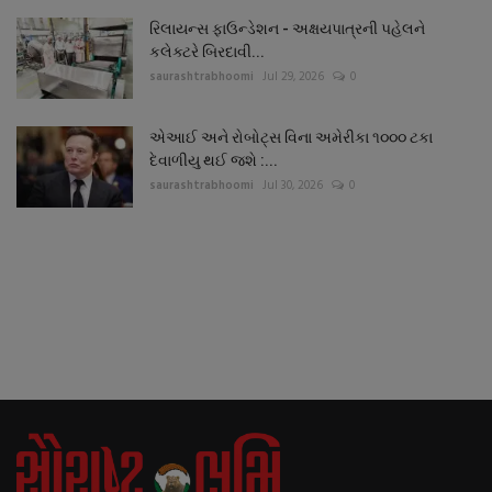
રિલાયન્સ ફાઉન્ડેશન - અક્ષયપાત્રની પહેલને
કલેક્ટરે બિરદાવી...
saurashtrabhoomi
Jul 29, 2026
0
એઆઈ અને રોબોટ્સ વિના અમેરીકા ૧૦૦૦ ટકા
દેવાળીયુ થઈ જશે :...
saurashtrabhoomi
Jul 30, 2026
0