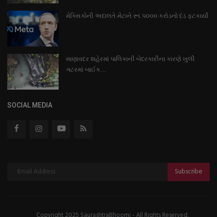
મેક્સિકોની અદાલતે મેટાને રૂા.પ૦૦૦ કરોડનો દંડ ફટકાર્યો
માણાવદર શહેરમાં પાલિકાની બેદરકારીના કારણે ખુલી
ગટરમાં બાઈક...
SOCIAL MEDIA
Subscribe
Copyright 2025 SaurashtraBhoomi - All Rights Reserved.