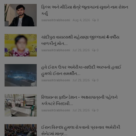
ફિલ્મ અને મીડિયા ક્ષેત્રે જૂનાગઢનાં યુવાને નામ રોશન
કર્યું
saurashtrabhoomi
Aug 4, 2026
0
ચાંદીપુરા વાયરસથી મહેસાણા જીલ્લામાં 4 વર્ષીય
બાળકીનું મોત...
saurashtrabhoomi
Jul 29, 2026
0
હવે ઈરાક ઉપર અમેરીકા-સાઉદી અરબનો હવાઈ
હુમલો ઈરાન સમર્થીત...
saurashtrabhoomi
Jul 29, 2026
0
રિલાયન્સ ફાઉન્ડેશન - અક્ષયપાત્રની પહેલને
કલેક્ટરે બિરદાવી...
saurashtrabhoomi
Jul 29, 2026
0
ઈરાન વિરૂધ્ધ હુમલા રોકવાનો પ્રસ્તાવ અમેરીકી
સેનેટમાં માત્ર...