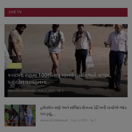
નાણાંકીય સમાચાર
LIVE TV
સ્થાનિક સમાચાર
સ્પોર્ટ્સ
રાશિફળ
ગુજરાત
ગુનાખોરી
કચ્છના રણમાં 100થી વધુ માનવ હાડપિંજરો મળ્યા,
બોલિવૂડ
પ્રાચીન વસાહતના...
saurashtrabhoomi
Aug 8, 2026
0
સ્વાસ્થ્ય
હર્ષવર્ધન રાણે અને સંજિદા શેખના ડેટિંગની ચર્ચાએ જોર
પકડ્યું,...
saurashtrabhoomi
Aug 8, 2026
0