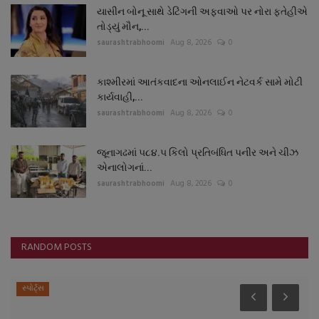
યાસીન બોનૂ સાથે ડેટિંગની અફવાઓ પર નોરા ફતેહીએ
તોડ્યું મૌન,...
saurashtrabhoomi
Aug 8, 2026
0
કાશ્મીરમાં આતંકવાદના ઓનલાઈન નેટવર્ક સામે મોટી
કાર્યવાહી,...
saurashtrabhoomi
Aug 8, 2026
0
જૂનાગઢમાં ૫૮૪.૫ કિલો પ્રતિબંધિત પનીર અને ચીઝ
એનાલોગનાં...
saurashtrabhoomi
Aug 8, 2026
0
RANDOM POSTS
સ્પોર્ટ્સ