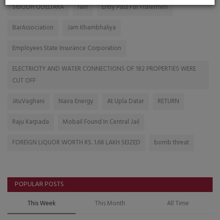
SIBODH ODEDARA
rain
Entry Pass For Fishermen
BarAssociation
Jam Khambhaliya
Employees State Insurance Corporation
ELECTRICITY AND WATER CONNECTIONS OF 182 PROPERTIES WERE
CUT OFF
JituVaghani
Naira Energy
At Upla Datar
RETURN
Raju Karpada
Mobail Found In Central Jail
FOREIGN LIQUOR WORTH RS. 1.68 LAKH SEIZED
bomb threat
POPULAR POSTS
This Week
This Month
All Time