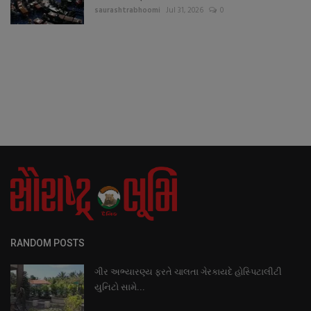
saurashtrabhoomi
Jul 31, 2026
0
RANDOM POSTS
ગીર અભ્યારણ્ય ફરતે ચાલતા ગેરકાયદે હોસ્પિટાલીટી
યુનિટો સામે...