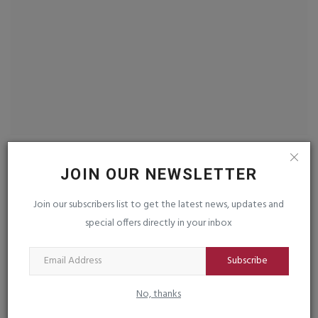
ઘરેલુ ક્રિકેટ રમો, નહીંતર આ રીતે જ હારતા રહેશો :
જ
કપીલ દેવ
મ
JOIN OUR NEWSLETTER
saurashtrabhoomi
Dec 2, 2025
0
sa
Join our subscribers list to get the latest news, updates and
દક્ષિણ આફ્રિકા સામેની ટેસ્ટ સીરિઝમાં મળેલી હારથી ટીમ ઈન્ડિયાના પૂર્વ કેપ્ટન
રા
special offers directly in your inbox
કપિલ...
અને
Subscribe
TAGS
No, thanks