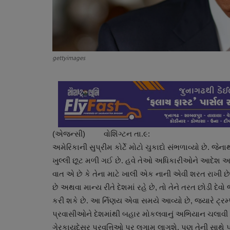
gettyimages
(એજન્સી) વોશિંગ્ટન તા.૯:
અમેરિકાની સુપ્રીમ કોર્ટે મોટો ચુકાદો સંભળાવ્યો છે. જેના
ખુલ્લી છૂટ મળી ગઈ છે. હવે તેઓ અધિકારીઓને આદેશ આપ
વાત એ છે કે તેના માટે ખાલી એક નાની એવી શરત રાખી 
છે અથવા માન્ય રીતે દેશમાં રહે છે, તો તેને તરત છોડી દે
કરી શકે છે. આ ર્નિણય એવા સમયે આવ્યો છે, જ્યારે ટ્રમ્પ
પ્રવાસીઓને દેશમાંથી બહાર મોકલવાનું અભિયાન ચલાવી રહ્ય
ગેરકાયદેસર પ્રવૃત્તિઓ પર લગામ લાગશે. પણ તેની સાથે પ્