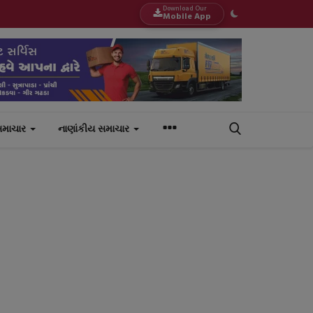
Download Our
Mobile App
સમાચાર
નાણાંકીય સમાચાર