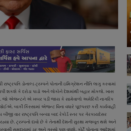
થી રાષ્ટ્રપતિ ડોનાલ્ડ ટ્રમ્પને પોતાની ઇમિગ્રેશન નીતિ લાગુ કરવામાં
ી શકશે કે દરોડા પાડો અને લોકોને દેશમાંથી બહાર મોકલો. ખાસ
છે. જો એજન્ટને એ ખબર પડી જાય કે સામેવાળો અમેરિકી નાગરિક
વો જોઈએ. બાકી કિસ્સામાં એજન્ટ વિના વધારે પૂછપરછ કરી કાર્યવાહી
 બીજી વાર રાષ્ટ્રપતિ બન્યા બાદ રેકોર્ડ સ્તર પર ગેરકાયદેસર
ા છે. ટ્રમ્પનો દાવો છે કે તેનાથી દેશની સુરક્ષા મજબૂત થશે અને
રવાસી સમુદાયમાં ડર અને ગુસ્સો પણ વધશે. કોર્ટે પોતાના આદેશમાં