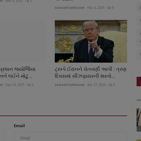
mi
Nov 4, 2025
0
saurashtrabhoomi
Nov 6, 2025
0
્રધાન જ્યોર્જિયા
ટ્રમ્પે ઈરાનને ચેતવણી આપી : ત્રણ
તને લઈને મોટું...
દિવસમાં સીઝફાયરની શરતો...
mi
Sep 24, 2025
0
saurashtrabhoomi
Apr 27, 2026
0
Email