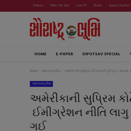
Videos
Who We Are
Live TV
Team
Guest Author
HOME
E-PAPER
DIPOTSAV SPECIAL
Home
આંતરરાષ્ટ્રીય
અમેરીકાની સુપ્રિમ કોર્ટે ટ્રમ્પને ફ્રી-હેન્ડ આપ્
આંતરરાષ્ટ્રીય
અમેરીકાની સુપ્રિમ કોર્ટ
ઈમીગ્રેશન નીતિ લાગુ 
ગઈ