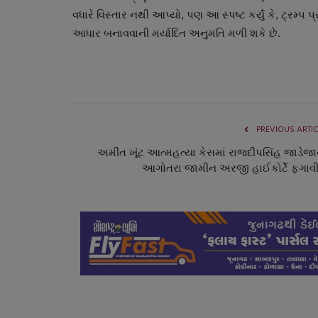
વધારે વિસ્તાર નથી આપ્યો, પણ આ સ્પષ્ટ કર્યું કે, ટ્રમ
આધાર બનાવવાની મર્યાદિત અનુમતિ મળી શકે છે.
PREVIOUS ARTI
અમીત ખૂંટ આત્મહત્યા કેસમાં રાજદીપસિંહ જાડેજા
ગુનાખોરી
આગોતરા જામીન અરજી હાઈકોર્ટે ફગાવી.