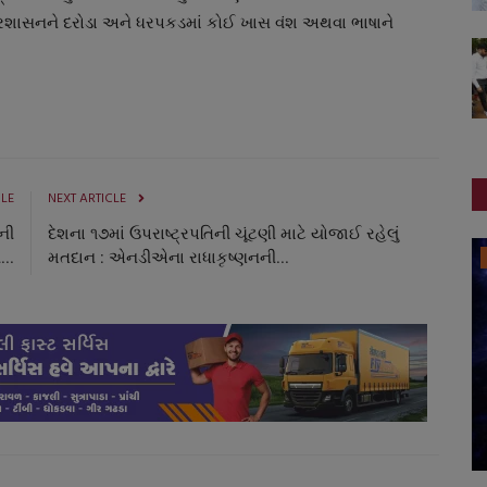
્પ પ્રશાસનને દરોડા અને ધરપકડમાં કોઈ ખાસ વંશ અથવા ભાષાને
CLE
NEXT ARTICLE
ની
દેશના ૧૭માં ઉપરાષ્ટ્રપતિની ચૂંટણી માટે યોજાઈ રહેલું
બોલિવૂડ
..
મતદાન : એનડીએના રાધાકૃષ્ણનની...