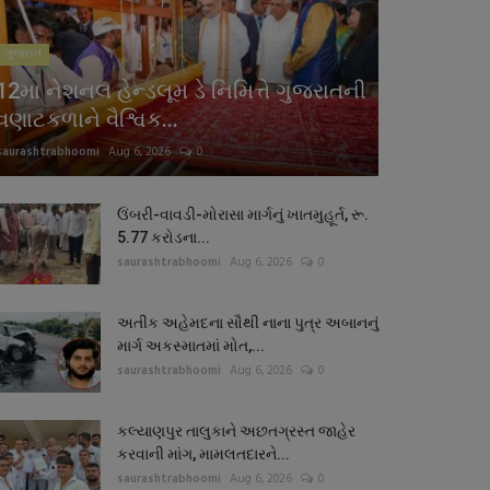
ગુજરાત
12મા નેશનલ હેન્ડલૂમ ડે નિમિત્તે ગુજરાતની
વણાટકળાને વૈશ્વિક...
saurashtrabhoomi
Aug 6, 2026
0
ઉંબરી-વાવડી-મોરાસા માર્ગનું ખાતમુહૂર્ત, રૂ.
5.77 કરોડના...
saurashtrabhoomi
Aug 6, 2026
0
અતીક અહેમદના સૌથી નાના પુત્ર અબાનનું
માર્ગ અકસ્માતમાં મોત,...
saurashtrabhoomi
Aug 6, 2026
0
કલ્યાણપુર તાલુકાને અછતગ્રસ્ત જાહેર
કરવાની માંગ, મામલતદારને...
saurashtrabhoomi
Aug 6, 2026
0