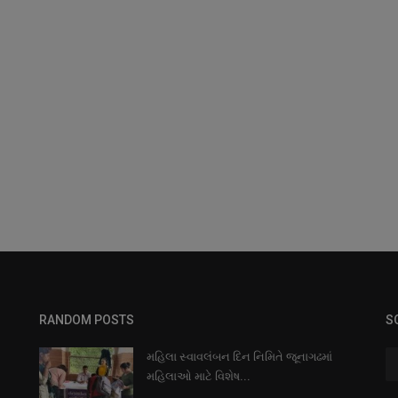
RANDOM POSTS
S
મહિલા સ્વાવલંબન દિન નિમિતે જૂનાગઢમાં
મહિલાઓ માટે વિશેષ...