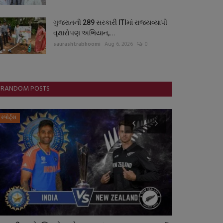
ગુજરાતની 289 સરકારી ITIમાં રાજ્યવ્યાપી
વૃક્ષારોપણ અભિયાન,...
saurashtrabhoomi
Aug 6, 2026
0
RANDOM POSTS
સ્પોર્ટ્સ
બોલિવૂડ