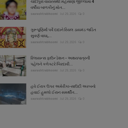
ચાંદીપુરા વાયરસથી મહેસાણા જીલ્લામાં 4
વર્ષીય બાળકીનું મોત...
saurashtrabhoomi
Jul 29, 2026
0
ગુરૂપૂણિર્માં પર્વે દાદાને રિયલ ડાયમંડ જડિત
સુવર્ણ વાઘા,...
saurashtrabhoomi
Jul 29, 2026
0
રિલાયન્સ ફાઉન્ડેશન - અક્ષયપાત્રની
પહેલને કલેક્ટરે બિરદાવી...
saurashtrabhoomi
Jul 29, 2026
0
હવે ઈરાક ઉપર અમેરીકા-સાઉદી અરબનો
હવાઈ હુમલો ઈરાન સમર્થીત...
saurashtrabhoomi
Jul 29, 2026
0