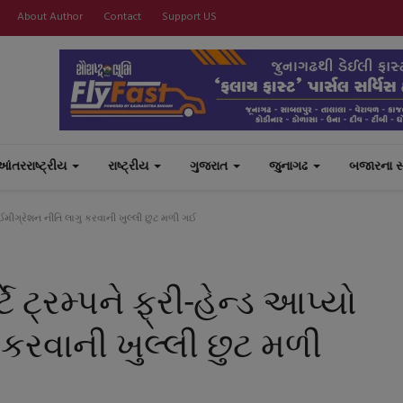
About Author
Contact
Support US
આંતરરાષ્ટ્રીય
રાષ્ટ્રીય
ગુજરાત
જુનાગઢ
બજારના 
યો ઈમીગ્રેશન નીતિ લાગુ કરવાની ખુલ્લી છુટ મળી ગઈ
ે ટ્રમ્પને ફ્રી-હેન્ડ આપ્યો
કરવાની ખુલ્લી છુટ મળી