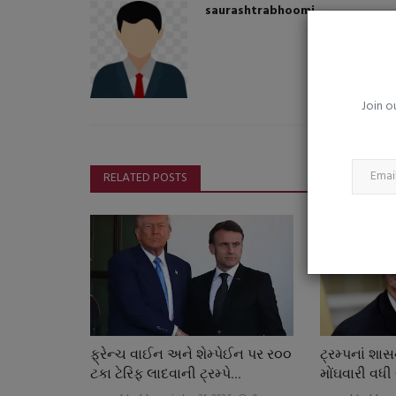
વિસાવદરનાં નવી ચાવંડ ગામે વાડીનાં
saurashtrabhoomi
ચાલતા જુગારધામ...
saurashtrabhoomi
Aug 3, 2026
0
Join o
RELATED POSTS
ફ્રેન્ચ વાઈન અને શેમ્પેઈન પર ર૦૦
ટ્રમ્પનાં શાસ
ટકા ટેરિફ લાદવાની ટ્રમ્પે...
મોંઘવારી વધી