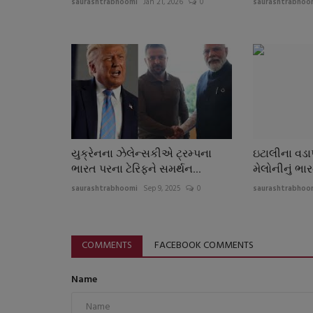
saurashtrabhoomi
Jan 21, 2026
0
saurashtrabhoo
યુક્રેનના ઝેલેન્સકીએ ટ્રમ્પના
ઇટાલીના વડાપ
ભારત પરના ટેરિફને સમર્થન...
મેલોનીનું ભાર
saurashtrabhoomi
Sep 9, 2025
0
saurashtrabhoo
COMMENTS
FACEBOOK COMMENTS
Name