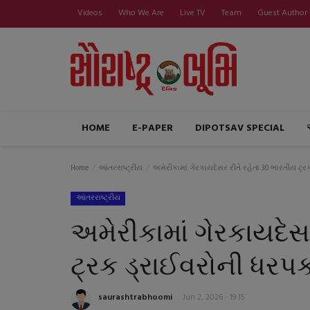
Videos
Who We Are
Live TV
Team
Guest Author
HOME
E-PAPER
DIPOTSAV SPECIAL
Home
આંતરરાષ્ટ્રીય
અમેરીકામાં ગેરકાયદેસર રીતે રહેતા 30 ભારતીય ટ્
આંતરરાષ્ટ્રીય
અમેરીકામાં ગેરકાયદેસ
ટ્રક ડ્રાઈવરોની ધરપ
saurashtrabhoomi
Jun 2, 2026 - 19:15