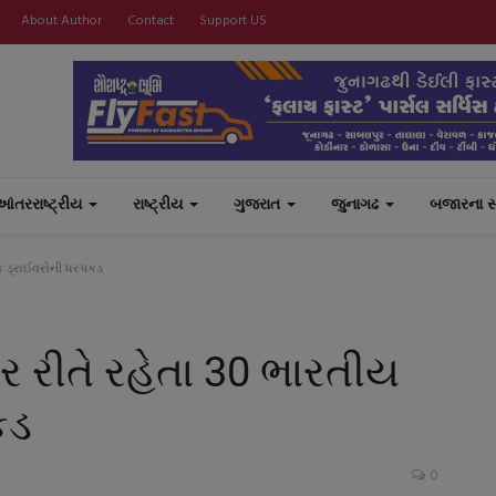
About Author
Contact
Support US
આંતરરાષ્ટ્રીય
રાષ્ટ્રીય
ગુજરાત
જુનાગઢ
બજારના 
રક ડ્રાઈવરોની ધરપકડ
ર રીતે રહેતા 30 ભારતીય
કડ
0