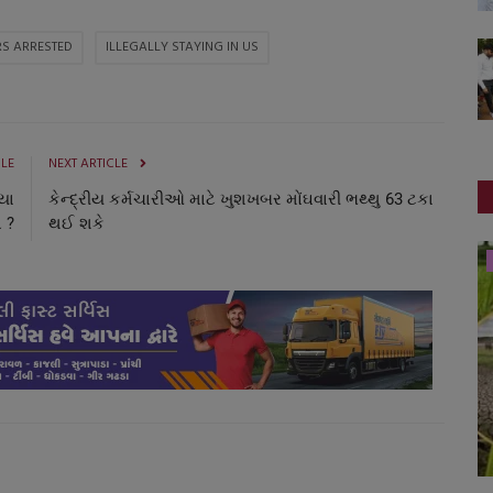
RS ARRESTED
ILLEGALLY STAYING IN US
CLE
NEXT ARTICLE
્યા
કેન્દ્રીય કર્મચારીઓ માટે ખુશખબર મોંઘવારી ભથ્થુ 63 ટકા
 ?
થઈ શકે
બોલિવૂડ