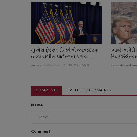
યુએસ ફેડરલ રીઝર્વએ વ્યાજદરમાં
આજે અમેરીક
૦.રપ બેસીસ પોઈન્ટનો ઘટાડો...
સ્વિટર્ઝલેન્ડમ
saurashtrabhoomi
Oct 30, 2025
0
saurashtrabhoo
COMMENTS
FACEBOOK COMMENTS
Name
Comment