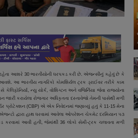
તા આશરે 30 ભારતીયોની ધરપકડ કરી છે. એજન્સીનું કહેવું છે કે
આવશે. આ ભારતીય નાગરિકો કોમશિર્યલ ટ્રક ડ્રાઈવર તરીકે કામ
ેલિફોનિર્યા, ન્યુ યોર્ક, વોશિગ્ટન અને વજિર્નિયા જેવા રાજ્યોના
ાન જારી કરાયેલા રોજગાર અધિકૃતતા દસ્તાવેજો તેમની પાસેથી મળી
ર પ્રોટેક્શન (CBP) એ એક નિવેદનમાં જણાવ્યું હતું કે 11-15 મેના
રોલ એજન્ટો દ્વારા હાથ ધરવામાં આવેલા ઓપરેશન ચેકમેટ દરમિયાન ૫૩
કડ કરવામાં આવી હતી, જેમાંથી 36 લોકો સેમી-ટ્રક ચલાવતા મળી