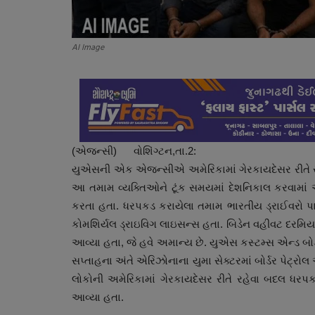
AI Image
(એજન્સી) વોશિંગ્ટન,તા.2:
યુએસની એક એજન્સીએ અમેરિકામાં ગેરકાયદેસર રીતે રહે
આ તમામ વ્યક્તિઓને ટૂંક સમયમાં દેશનિકાલ કરવામાં 
કરતા હતા. ધરપકડ કરાયેલા તમામ ભારતીય ડ્રાઈવરો પાસે ક
કોમશિર્યલ ડ્રાઇવિગ લાઇસન્સ હતા. બિડેન વહીવટ દરમિય
આવ્યા હતા, જે હવે અમાન્ય છે. યુએસ કસ્ટમ્સ એન્ડ બોર્ડ
સપ્તાહના અંતે એરિઝોનાના યુમા સેક્ટરમાં બોર્ડર પેટ્
લોકોની અમેરિકામાં ગેરકાયદેસર રીતે રહેવા બદલ ધરપ
આવ્યા હતા.