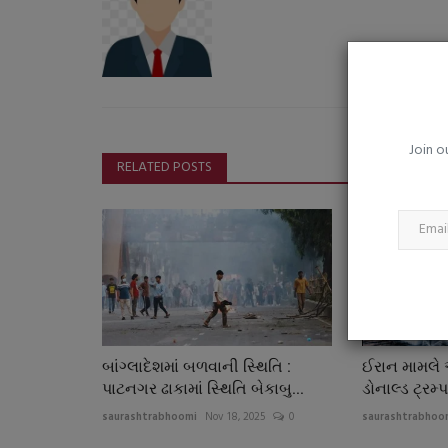
સ્મૃતિ મંદાના પહેલી ભારતીય ક્રિકે
પોતાની બાર્બી...
saurashtrabhoomi
Mar 10, 2026
0
સૌથી પહેલી ભારતીય બાર્બી ડોલ દીપિકા મૂત્યાલાથી પ્રેર
લાઇવ ટીન્ટેડ કંપનીનાં...
Join o
RELATED POSTS
બાંગ્લાદેશમાં બળવાની સ્થિતિ :
ઈરાન મામલે અ
પાટનગર ઢાકામાં સ્થિતિ બેકાબુ...
ડોનાલ્ડ ટ્રમ્પ
saurashtrabhoomi
Nov 18, 2025
0
saurashtrabhoo