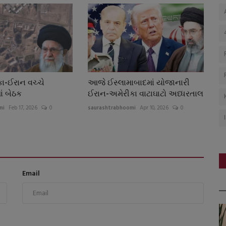
ા-ઈરાન વચ્ચે
આજે ઈસ્લામાબાદમાં યોજાનારી
ાં બેઠક
ઈરાન-અમેરીકા વાટાઘાટો અધ્ધરતાલ
mi
Feb 17, 2026
0
saurashtrabhoomi
Apr 10, 2026
0
Email