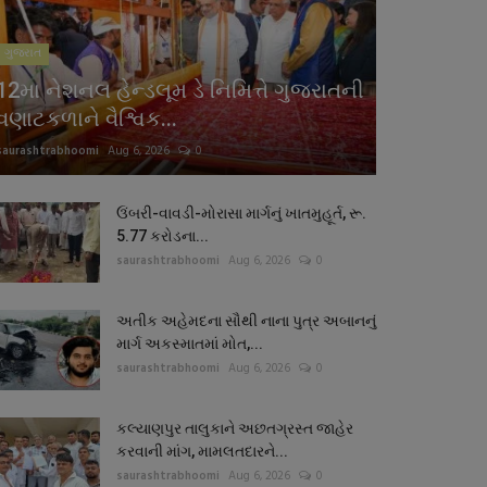
ગુજરાત
12મા નેશનલ હેન્ડલૂમ ડે નિમિત્તે ગુજરાતની
વણાટકળાને વૈશ્વિક...
saurashtrabhoomi
Aug 6, 2026
0
ઉંબરી-વાવડી-મોરાસા માર્ગનું ખાતમુહૂર્ત, રૂ.
5.77 કરોડના...
saurashtrabhoomi
Aug 6, 2026
0
અતીક અહેમદના સૌથી નાના પુત્ર અબાનનું
માર્ગ અકસ્માતમાં મોત,...
saurashtrabhoomi
Aug 6, 2026
0
કલ્યાણપુર તાલુકાને અછતગ્રસ્ત જાહેર
કરવાની માંગ, મામલતદારને...
saurashtrabhoomi
Aug 6, 2026
0