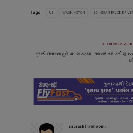
US
WASHINGTON
30 INDIAN TRUCK DRIVE
Tags:
PREVIOUS ARTI
ટ્રમ્પે નેતાન્યાહૂને પાગલ કહ્યા : આખરે તમે કરી શું રહ
છો
સ્પોર્ટ્સ
saurashtrabhoomi