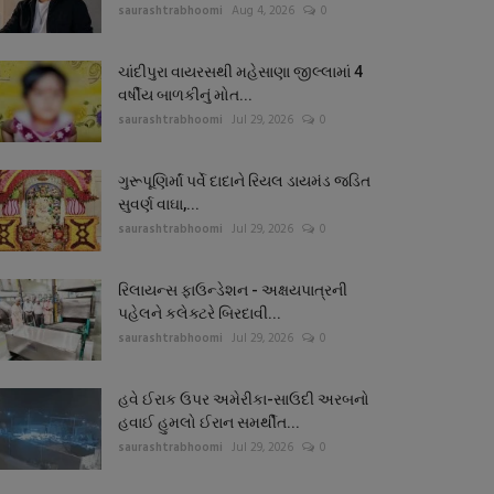
saurashtrabhoomi
Aug 4, 2026
0
ચાંદીપુરા વાયરસથી મહેસાણા જીલ્લામાં 4
વર્ષીય બાળકીનું મોત...
saurashtrabhoomi
Jul 29, 2026
0
ગુરૂપૂણિર્માં પર્વે દાદાને રિયલ ડાયમંડ જડિત
સુવર્ણ વાઘા,...
saurashtrabhoomi
Jul 29, 2026
0
રિલાયન્સ ફાઉન્ડેશન - અક્ષયપાત્રની
પહેલને કલેક્ટરે બિરદાવી...
saurashtrabhoomi
Jul 29, 2026
0
હવે ઈરાક ઉપર અમેરીકા-સાઉદી અરબનો
હવાઈ હુમલો ઈરાન સમર્થીત...
saurashtrabhoomi
Jul 29, 2026
0