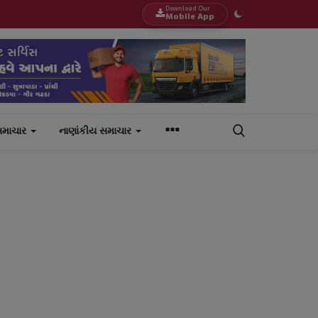
Download Our
Mobile App
સમાચાર
નાણાંકીય સમાચાર