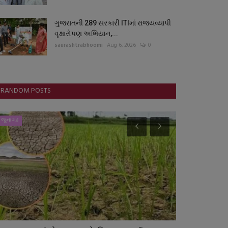
ગુજરાતની 289 સરકારી ITIમાં રાજ્યવ્યાપી
વૃક્ષારોપણ અભિયાન,...
saurashtrabhoomi
Aug 6, 2026
0
RANDOM POSTS
જુનાગઢ
ગુજરાત