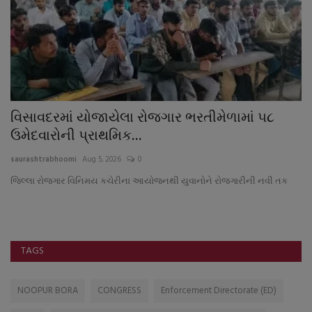
ંઈ
વિસાવદરમાં યોજાયેલા રોજગાર ભરતીમેળામાં ૫૮
વ
ઉમેદવારોની પ્રાથમિક...
ભે
saurashtrabhoomi
Aug 5, 2026
0
sa
જિલ્લા રોજગાર વિનિમય કચેરીના આયોજનથી યુવાનોને રોજગારીની નવી તક
TAGS
NOOPUR BORA
CONGRESS
Enforcement Directorate (ED)