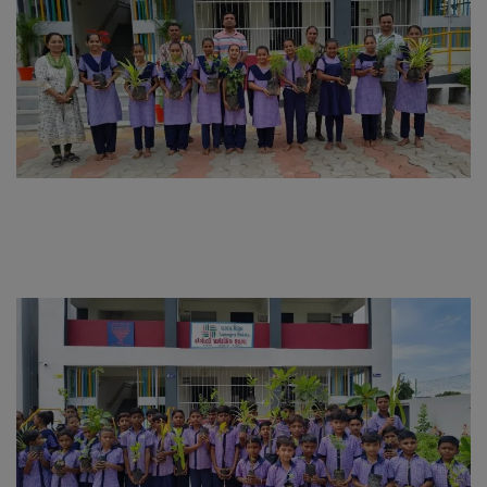
About Author
Contact
Dipotsav Special
આંતરરાષ્ટ્રીય
રાષ્ટ્રીય
ગુજરાત
જુનાગઢ
Support US
બજારના સમાચાર