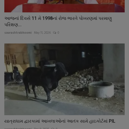
આજનાં દિવસે 11 મે 1998નાં રોજ ભારતે પોખરણમાં પરમાણુ
પરિક્ષણ...
saurashtrabhoomi
May 11, 2026
0
યાત્રાધામ દ્વારકામાં આખલાઓનાં આતંક સામે હાઇકોર્ટમાં PIL