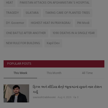
HEAT
PAKISTAN ATTACKS ON AFGHANISTAN`S HOSPITAL
TRAGEDY
SILATARA
TAKING CARE OF PLANTED TREES
DY. Governor
HIGHEST HEAT IN PRAYAGRAJ
PM Modi
ONE BATTLE AFTER ANOTHER
1090 DEATHS IN A SINGLE YEAR
NEW RULE FOR BUILDING
Kapil Dev
POPULAR POSTS
This Week
This Month
All Time
ફિલ્મ અને મીડિયા ક્ષેત્રે જૂનાગઢનાં યુવાને નામ રોશન
કર્યું
saurashtrabhoomi
Aug 4, 2026
0