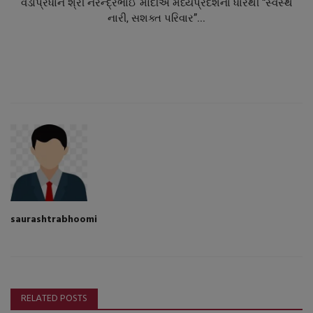
વડાપ્રધાન શ્રી નરેન્દ્રભાઈ મોદીએ મધ્યપ્રદેશના ધારથી “સ્વસ્થ
નારી, સશક્ત પરિવાર”...
saurashtrabhoomi
RELATED POSTS