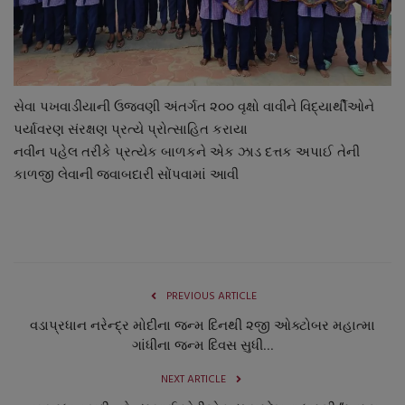
નાણાંકીય સમાચાર
સ્થાનિક સમાચાર
સેવા પખવાડીયાની ઉજવણી અંતર્ગત ૨૦૦ વૃક્ષો વાવીને વિદ્યાર્થીઓને
સ્પોર્ટ્સ
પર્યાવરણ સંરક્ષણ પ્રત્યે પ્રોત્સાહિત કરાયા
નવીન પહેલ તરીકે પ્રત્યેક બાળકને એક ઝાડ દત્તક અપાઈ તેની
રાશિફળ
કાળજી લેવાની જવાબદારી સોંપવામાં આવી
ગુનાખોરી
બોલિવૂડ
સ્વાસ્થ્ય
PREVIOUS ARTICLE
વડાપ્રધાન નરેન્દ્ર મોદીના જન્મ દિનથી ૨જી ઓક્ટોબર મહાત્મા
ગાંધીના જન્મ દિવસ સુધી...
NEXT ARTICLE