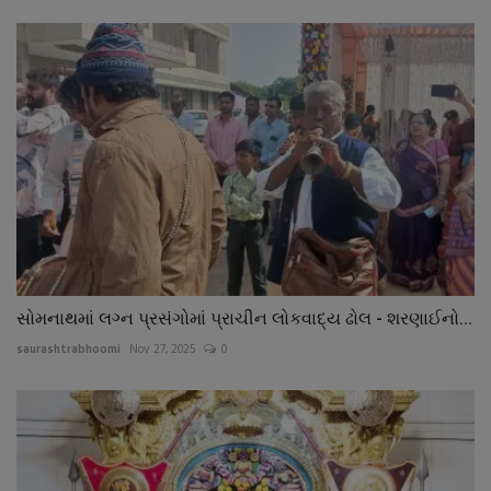
સોમનાથમાં લગ્ન પ્રસંગોમાં પ્રાચીન લોકવાદ્ય ઢોલ - શરણાઈનો...
saurashtrabhoomi
Nov 27, 2025
0