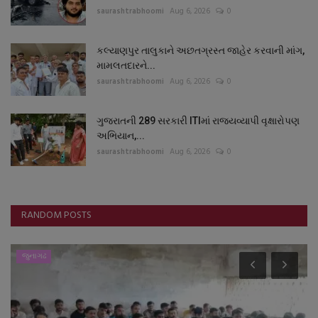
saurashtrabhoomi
Aug 6, 2026
0
કલ્યાણપુર તાલુકાને અછતગ્રસ્ત જાહેર કરવાની માંગ,
મામલતદારને...
saurashtrabhoomi
Aug 6, 2026
0
ગુજરાતની 289 સરકારી ITIમાં રાજ્યવ્યાપી વૃક્ષારોપણ
અભિયાન,...
saurashtrabhoomi
Aug 6, 2026
0
RANDOM POSTS
જુનાગઢ