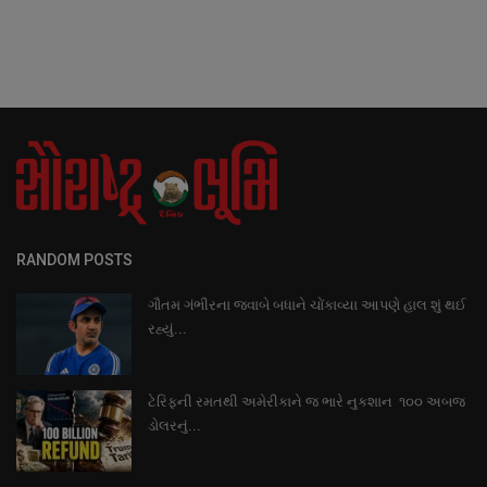
RANDOM POSTS
ગૌતમ ગંભીરના જવાબે બધાને ચોંકાવ્યા આપણે હાલ શું થઈ
રહ્યું...
ટેરિફની રમતથી અમેરીકાને જ ભારે નુકશાન ૧૦૦ અબજ
ડોલરનું...