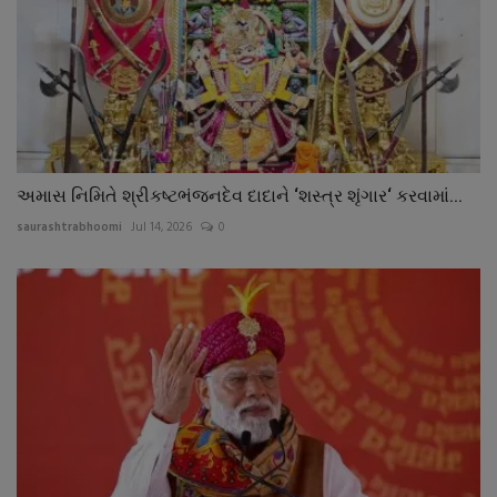
અમાસ નિમિતે શ્રીકષ્ટભંજનદેવ દાદાને ‘શસ્ત્ર શૃંગાર‘ કરવામાં...
saurashtrabhoomi
Jul 14, 2026
0