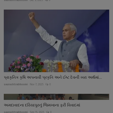
saurashtrabhoomi
Dec 9, 2025
0
પ્રાકૃતિક કૃષિ અપનાવી પ્રકૃતિ અને ઈષ્ટ દેવની ખરા અર્થમાં...
saurashtrabhoomi
Nov 7, 2025
0
અમદાવાદના દરિયાપુરનું જિમખાના ફરી વિવાદમાં
saurashtrabhoomi
Sep 15, 2025
0