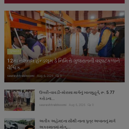
ગુજરાત
12મા નેશનલ હેન્ડલૂમ ડે નિમિત્તે ગુજરાતની વણાટકળાને
વૈશ્વિક...
saurashtrabhoomi
Aug 6, 2026
0
ઉંબરી-વાવડી-મોરાસા માર્ગનું ખાતમુહૂર્ત, રૂ. 5.77
કરોડના...
saurashtrabhoomi
Aug 6, 2026
0
અતીક અહેમદના સૌથી નાના પુત્ર અબાનનું માર્ગ
અકસ્માતમાં મોત,...