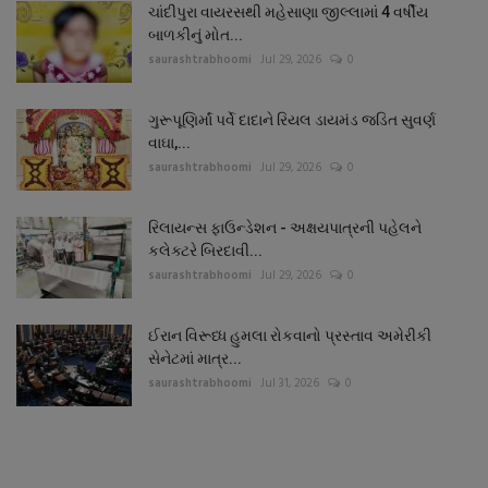
ચાંદીપુરા વાયરસથી મહેસાણા જીલ્લામાં 4 વર્ષીય
બાળકીનું મોત...
saurashtrabhoomi
Jul 29, 2026
0
ગુરૂપૂણિર્માં પર્વે દાદાને રિયલ ડાયમંડ જડિત સુવર્ણ
વાઘા,...
saurashtrabhoomi
Jul 29, 2026
0
રિલાયન્સ ફાઉન્ડેશન - અક્ષયપાત્રની પહેલને
કલેક્ટરે બિરદાવી...
saurashtrabhoomi
Jul 29, 2026
0
ઈરાન વિરૂધ્ધ હુમલા રોકવાનો પ્રસ્તાવ અમેરીકી
સેનેટમાં માત્ર...
saurashtrabhoomi
Jul 31, 2026
0