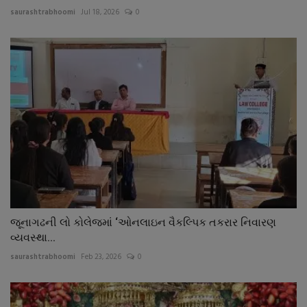
saurashtrabhoomi
Jul 18, 2026
0
જૂનાગઢની લો કોલેજમાં ‘ઓનલાઇન વૈકલ્પિક તકરાર નિવારણ
વ્યવસ્થા...
saurashtrabhoomi
Feb 23, 2026
0