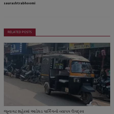
saurashtrabhoomi
RELATED POSTS
જૂનાગઢ શહેરમાં આડેધડ પાર્કિંગનો વ્યાપક ઉપદ્રવ