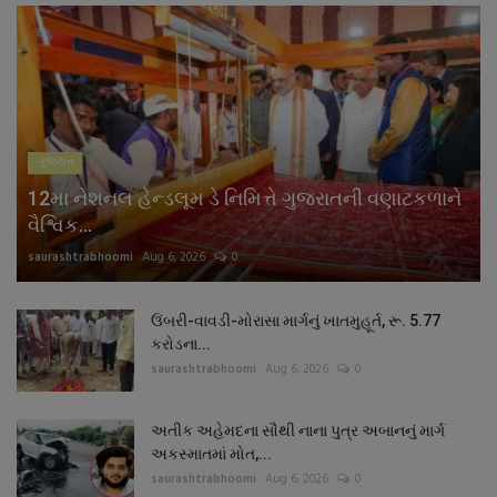
ગુજરાત
12મા નેશનલ હેન્ડલૂમ ડે નિમિત્તે ગુજરાતની વણાટકળાને
વૈશ્વિક...
saurashtrabhoomi
Aug 6, 2026
0
ઉંબરી-વાવડી-મોરાસા માર્ગનું ખાતમુહૂર્ત, રૂ. 5.77
કરોડના...
saurashtrabhoomi
Aug 6, 2026
0
અતીક અહેમદના સૌથી નાના પુત્ર અબાનનું માર્ગ
અકસ્માતમાં મોત,...
saurashtrabhoomi
Aug 6, 2026
0