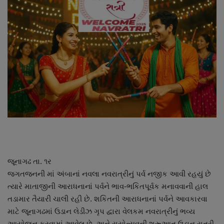
About Author
Contact
Dipotsav Special
આંતરરાષ્ટ્રીય
રાષ્ટ્રીય
ગુજરાત
જુનાગઢ
જૂનાગઢ તા. ૧ર
જગતજનની માં અંબાનાં નવલા નવરાત્રીનું પર્વ નજીક આવી રહયું છે
Support US
ત્યારે માતાજીની આરાધનાનાં પર્વને ભાવ-ભકિતપૂર્વક મનાવવાની હાલ
તડામાર તૈયારી ચાલી રહી છે. શકિતની આરાધનાનાં પર્વને આવકારવા
બજારના સમાચાર
માટે જૂનાગઢમાં ઉડાન લેડીઝ ગૃપ દ્વારા વેલકમ નવરાત્રીનું ભવ્ય
આયોજન કરવામાં આવેલ છે. અને રાસોત્સવની શરૂઆત ઉડાન રાત્રી,