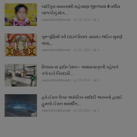
ચાંદીપુરા વાયરસથી મહેસાણા જીલ્લામાં 4 વર્ષીય
બાળકીનું મોત...
saurashtrabhoomi
Jul 29, 2026
0
ગુરૂપૂણિર્માં પર્વે દાદાને રિયલ ડાયમંડ જડિત સુવર્ણ
વાઘા,...
saurashtrabhoomi
Jul 29, 2026
0
રિલાયન્સ ફાઉન્ડેશન - અક્ષયપાત્રની પહેલને
કલેક્ટરે બિરદાવી...
saurashtrabhoomi
Jul 29, 2026
0
હવે ઈરાક ઉપર અમેરીકા-સાઉદી અરબનો હવાઈ
હુમલો ઈરાન સમર્થીત...
saurashtrabhoomi
Jul 29, 2026
0