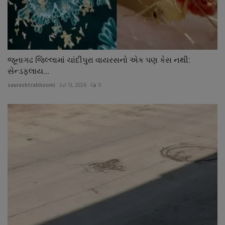
જૂનાગઢ જિલ્લામાં ચાંદીપુરા વાયરસનો એક પણ કેસ નથી:
સેન્ડફલાય...
saurashtrabhoomi
Jul 13, 2026
0