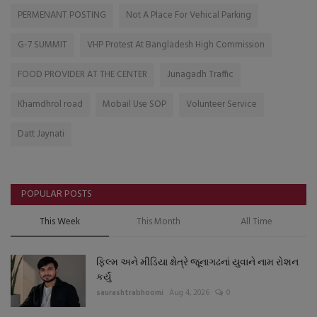
PERMENANT POSTING
Not A Place For Vehical Parking
G-7 SUMMIT
VHP Protest At Bangladesh High Commission
FOOD PROVIDER AT THE CENTER
Junagadh Traffic
Khamdhrol road
Mobail Use SOP
Volunteer Service
Datt Jaynati
POPULAR POSTS
This Week
This Month
All Time
ફિલ્મ અને મીડિયા ક્ષેત્રે જૂનાગઢનાં યુવાને નામ રોશન
કર્યું
saurashtrabhoomi
Aug 4, 2026
0