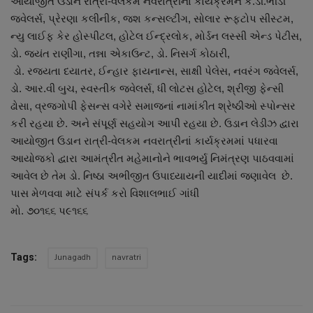
આયોજીત ઉડાન રાત્રી-વેલકમ નવરાત્રીનાં કાર્યક્રમને કે.ડી.ભીંડી
જવેલર્સ, પ્રેરણા કલીનીક, જશ કન્સલ્ટીંગ, સોલાર રૂફટોપ સીસ્ટમ,
ન્યુ લાઈફ કેર હોસ્પીટલ, હોટેલ ઈન્દ્રલોક, મોર્ડન લસ્સી એન્ડ પેટીસ,
ડો. જયંત રાણીંગા, તન્ના એકાઉન્ટ, ડો. નિસર્ગ કોઠારી,
ડો. રજયતા દયાતર, ઈન્હાર ફાયનાન્સ, સાક્ષી પેલેસ, નવરંગ જવેલર્સ,
ડો. આર.વી બુચ, સ્વસ્તીક જવેલર્સ, ધી લોટસ હોટેલ, શ્રીજી ફેન્સી
ઢોસા, વ્રજગોપી ફેસન્સ વગેરે સમાજનાં નામાંકીત શ્રેષ્ઠીઓ સ્પોન્સર
કરી રહયા છે. અને સંપૂર્ણ સહયોગ આપી રહયા છે. ઉડાન લેડીઝ દ્વારા
આયોજીત ઉડાન રાત્રી-વેલકમ નવરાત્રીનાં કાર્યક્રમમાં પધારવા
આયોજકો દ્વારા આમંત્રીત મહેમાનોને ભાવભર્યુ નિમંત્રણ પાઠવવામાં
આવેલ છે તેમ ડો. નિષ્ઠા અભીજીત ઉપાધ્યાયની યાદીમાં જણાવેલ છે.
પાસ મેળવવા માટે સંપર્ક કરો વિશાલભાઈ ગાંધી
મો. ૭૦૧૬૬ પ૯૧૬૬
Junagadh
navratri
Tags: