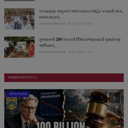
કલ્યાણપુર તાલુકાને અછતગ્રસ્ત જાહેર કરવાની માંગ,
મામલતદારને...
saurashtrabhoomi
Aug 6, 2026
0
ગુજરાતની 289 સરકારી ITIમાં રાજ્યવ્યાપી વૃક્ષારોપણ
અભિયાન,...
saurashtrabhoomi
Aug 6, 2026
0
RANDOM POSTS
આંતરરાષ્ટ્રીય