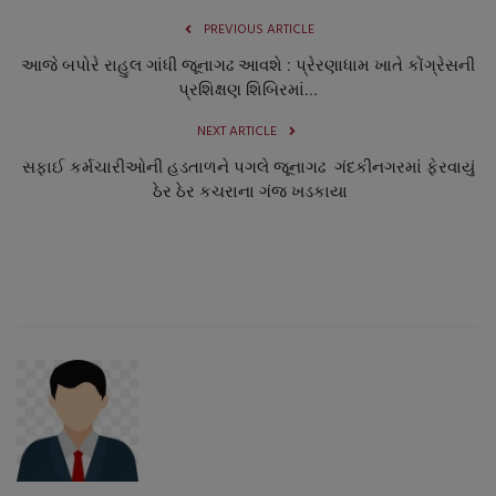
PREVIOUS ARTICLE
આજે બપોરે રાહુલ ગાંધી જૂનાગઢ આવશે : પ્રેરણાધામ ખાતે કોંગ્રેસની
પ્રશિક્ષણ શિબિરમાં...
NEXT ARTICLE
સફાઈ કર્મચારીઓની હડતાળને પગલે જૂનાગઢ ગંદકીનગરમાં ફેરવાયું
ઠેર ઠેર કચરાના ગંજ ખડકાયા