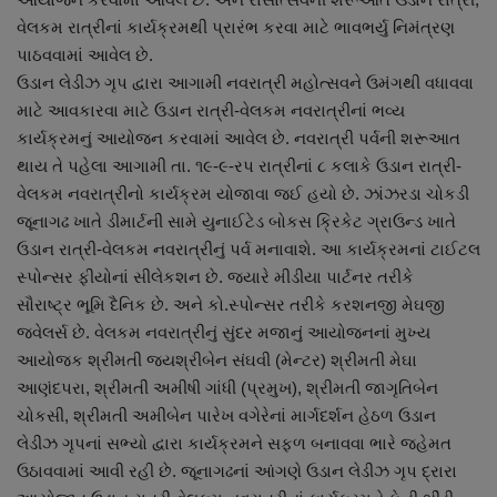
નાણાંકીય સમાચાર
વેલકમ રાત્રીનાં કાર્યક્રમથી પ્રારંભ કરવા માટે ભાવભર્યુ નિમંત્રણ
પાઠવવામાં આવેલ છે.
સ્થાનિક સમાચાર
ઉડાન લેડીઝ ગૃપ દ્વારા આગામી નવરાત્રી મહોત્સવને ઉમંગથી વધાવવા
માટે આવકારવા માટે ઉડાન રાત્રી-વેલકમ નવરાત્રીનાં ભવ્ય
સ્પોર્ટ્સ
કાર્યક્રમનું આયોજન કરવામાં આવેલ છે. નવરાત્રી પર્વની શરૂઆત
થાય તે પહેલા આગામી તા. ૧૯-૯-રપ રાત્રીનાં ૮ કલાકે ઉડાન રાત્રી-
રાશિફળ
વેલકમ નવરાત્રીનો કાર્યક્રમ યોજાવા જઈ હયો છે. ઝાંઝરડા ચોકડી
જૂનાગઢ ખાતે ડીમાર્ટની સામે યુનાઈટેડ બોકસ ક્રિકેટ ગ્રાઉન્ડ ખાતે
ગુનાખોરી
ઉડાન રાત્રી-વેલકમ નવરાત્રીનું પર્વ મનાવાશે. આ કાર્યક્રમનાં ટાઈટલ
સ્પોન્સર ફીયોનાં સીલેકશન છે. જયારે મીડીયા પાર્ટનર તરીકે
સૌરાષ્ટ્ર ભૂમિ દૈનિક છે. અને કો.સ્પોન્સર તરીકે કરશનજી મેઘજી
બોલિવૂડ
જવેલર્સ છે. વેલકમ નવરાત્રીનું સુંદર મજાનું આયોજનનાં મુખ્ય
આયોજક શ્રીમતી જયશ્રીબેન સંઘવી (મેન્ટર) શ્રીમતી મેઘા
સ્વાસ્થ્ય
આણંદપરા, શ્રીમતી અમીષી ગાંધી (પ્રમુખ), શ્રીમતી જાગૃતિબેન
ચોકસી, શ્રીમતી અમીબેન પારેખ વગેરેનાં માર્ગદર્શન હેઠળ ઉડાન
લેડીઝ ગૃપનાં સભ્યો દ્વારા કાર્યક્રમને સફળ બનાવવા ભારે જહેમત
ઉઠાવવામાં આવી રહી છે. જૂનાગઢનાં આંગણે ઉડાન લેડીઝ ગૃપ દ્રારા