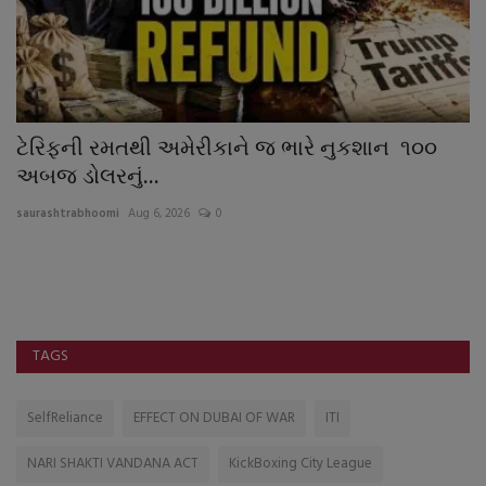
યુધ્ધની સ્થિતિમાં ઓઈલ કંપનીઓને બખ્ખા : અબજાે
દ
ડોલરનો નફો...
જ
saurashtrabhoomi
Aug 5, 2026
0
sa
ઘર
અ
TAGS
SelfReliance
EFFECT ON DUBAI OF WAR
ITI
NARI SHAKTI VANDANA ACT
KickBoxing City League