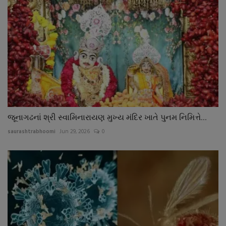
જૂનાગઢનાં શ્રી સ્વામિનારાયણ મુખ્ય મંદિર ખાતે પુનમ નિમિત્તે...
saurashtrabhoomi
Jun 29, 2026
0