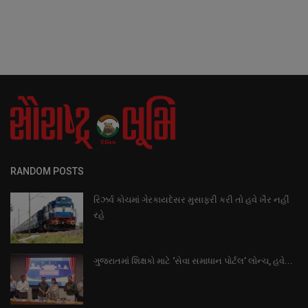
RANDOM POSTS
રિઝર્વ કોચમાં ગેરકાયદેસર મુસાફરી કરી તો હવે ખૈર નહીં
રહે
ગુજરાતમાં શિક્ષકો માટે ‘સેવા સમાધાન પોર્ટલ’ લોન્ચ, હવે...