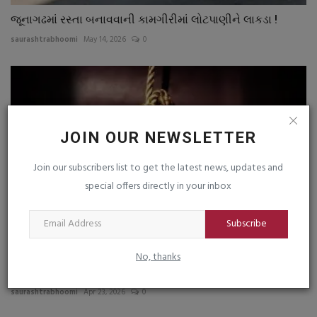
જૂનાગઢમાં રસ્તા બનાવવાની કામગીરીમાં લોટપાણીને લાકડા !
saurashtrabhoomi
May 14, 2026
0
JOIN OUR NEWSLETTER
Join our subscribers list to get the latest news, updates and
special offers directly in your inbox
Subscribe
No, thanks
જૂનાગઢમાં ડૉ.આંબેડકર કુમાર છાત્રાલયમાં વિદ્યાર્થીનો
ગળાફાંસો...
saurashtrabhoomi
Apr 23, 2026
0