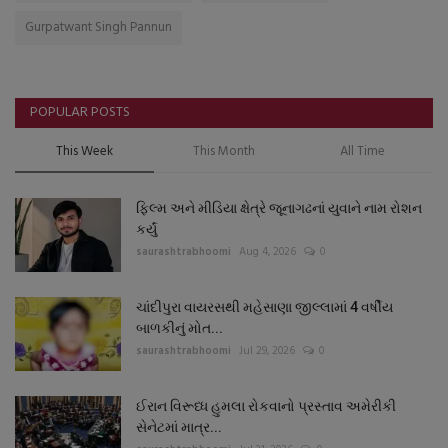
Gurpatwant Singh Pannun
POPULAR POSTS
This Week
This Month
All Time
ફિલ્મ અને મીડિયા ક્ષેત્રે જૂનાગઢનાં યુવાને નામ રોશન
કર્યું
saurashtrabhoomi
Aug 4, 2026
0
ચાંદીપુરા વાયરસથી મહેસાણા જીલ્લામાં 4 વર્ષીય
બાળકીનું મોત...
saurashtrabhoomi
Jul 29, 2026
0
ઈરાન વિરૂધ્ધ હુમલા રોકવાનો પ્રસ્તાવ અમેરીકી
સેનેટમાં માત્ર...