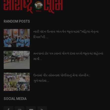
RANDOM POSTS
નારી વંદન ઉત્સવ અંતર્ગત જૂનાગઢમાં "મહિલા નેતૃત્વ
દિવસ"ની...
મનપાનાં ઢોર પકડવાનાં પોકળ દાવા વચ્ચે જૂનાગઢ શહેરનાં
માર્ગો...
ઉનામાં ગીર સોમનાથ પોલીસનું મેગા કોમ્બીંગ :
ગુનેગારોમાં...
SOCIAL MEDIA