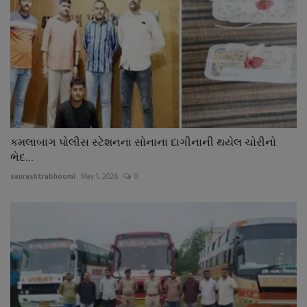
કમલાબાગ પોલીસ સ્ટેશનના સોનાના દાગીનાની થયેલ ચોરીનો
ભેદ...
saurashtrabhoomi
May 1, 2026
0