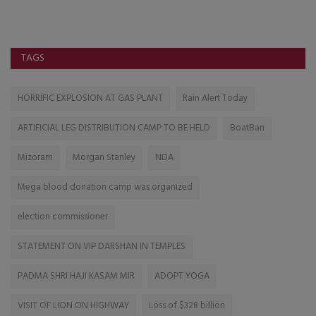
ત્ય
TAGS
HORRIFIC EXPLOSION AT GAS PLANT
Rain Alert Today
ARTIFICIAL LEG DISTRIBUTION CAMP TO BE HELD
BoatBan
Mizoram
Morgan Stanley
NDA
Mega blood donation camp was organized
election commissioner
STATEMENT ON VIP DARSHAN IN TEMPLES
PADMA SHRI HAJI KASAM MIR
ADOPT YOGA
VISIT OF LION ON HIGHWAY
Loss of $328 billion