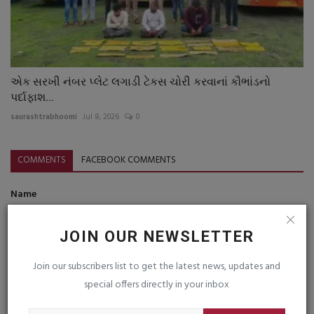
એક સરખી નંબર પ્લેટ લગાડી ટેકસ ચોરી કરવાનાં કૌભાંડનો
પર્દાફાશ...
saurashtrabhoomi
Jul 8, 2026
0
COMMENTS
FACEBOOK COMMENTS
Name
JOIN OUR NEWSLETTER
Email
Join our subscribers list to get the latest news, updates and
special offers directly in your inbox