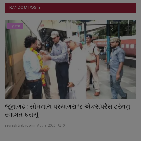
RANDOM POSTS
જુનાગઢ
જૂનાગઢ : સોમનાથ પ્રયાગરાજ એકસપ્રેસ ટ્રેનનું
'
સ્વાગત કરાયું
દ
saurashtrabhoomi
Aug 8, 2026
0
sa
અલ