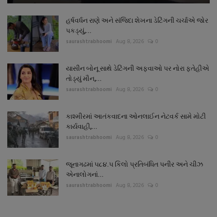
હર્ષવર્ધન રાણે અને સંજિદા શેખના ડેટિંગની ચર્ચાએ જોર
પકડ્યું,...
saurashtrabhoomi
Aug 8, 2026
0
યાસીન બોનૂ સાથે ડેટિંગની અફવાઓ પર નોરા ફતેહીએ
તોડ્યું મૌન,...
saurashtrabhoomi
Aug 8, 2026
0
કાશ્મીરમાં આતંકવાદના ઓનલાઈન નેટવર્ક સામે મોટી
કાર્યવાહી,...
saurashtrabhoomi
Aug 8, 2026
0
જૂનાગઢમાં ૫૮૪.૫ કિલો પ્રતિબંધિત પનીર અને ચીઝ
એનાલોગનાં...
saurashtrabhoomi
Aug 8, 2026
0