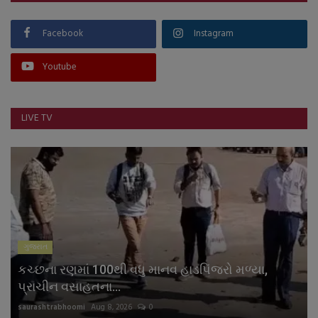
Facebook
Instagram
Youtube
LIVE TV
ગુજરાત
કચ્છના રણમાં 100થી વધુ માનવ હાડપિંજરો મળ્યા,
પ્રાચીન વસાહતના...
saurashtrabhoomi
Aug 8, 2026
0