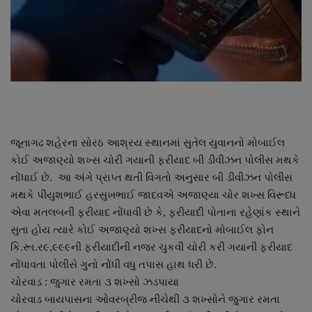
About Author
Contact
Dipotsav Special
આંતરરાષ્ટ્રીય
જૂનાગઢ શહેરના સોરઠ આશ્રય સ્થાનમાં સુતેલ યુવાનનો મોબાઈલ
રાષ્ટ્રીય
કોઈ અજાણ્યો શખ્સ ચોરી ગયાની ફરીયાદ બી ડીવીઝન પોલીસ મથકે
નોંધાઈ છે. આ અંગે પ્રાપ્ત થતી વિગતો અનુસાર બી ડીવીઝન પોલીસ
ગુજરાત
મથકે પીયુશભાઈ હરસુખભાઈ જાદવએ અજાણ્યા ચોર શખ્સ વિરૂધ્ધ
એવા મતલબની ફરીયાદ નોંધાવી છે કે, ફરીયાદી પોતાના રહેણાંક સ્થાને
જુનાગઢ
સુતા હોય ત્યારે કોઈ અજાણ્યો શખ્સ ફરીયાદનો મોબાઈલ ફોન
કિ.રૂા.ર૯,૯૯૯ની ફરીયાદીની નજર ચુકવી ચોરી કરી ગયાની ફરીયાદ
Support US
નોંધાવતા પોલીસે ગુનો નોંધી વધુ તપાસ હાથ ધરી છે.
ચોરવાડ : જુગાર રમતા ૩ શખ્સો ઝડપાયા
બજારના સમાચાર
ચોરવાડ બાયપાસના ઓવરબ્રીજ નીચેથી ૩ શખ્સોને જુગાર રમતા