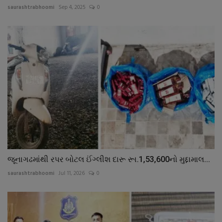
saurashtrabhoomi
Sep 4, 2025
0
જૂનાગઢમાંથી રપર બોટલ ઈંગ્લીશ દારૂ રૂા.1,53,600નો મુદ્દામાલ...
saurashtrabhoomi
Jul 11, 2026
0