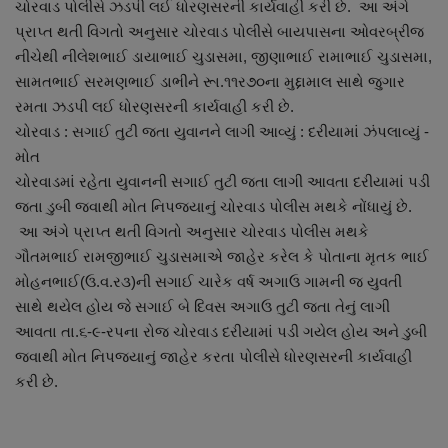
ચોરવાડ પોલીસે ઝડપી લઈ ધોરણસરની કાર્યવાહી કરી છે. આ અંગે
નાણાંકીય સમાચાર
પ્રાપ્ત થતી વિગતો અનુસાર ચોરવાડ પોલીસે બાયપાસના ઓવરબ્રીજ
નીચેથી નીલેશભાઈ ડાયાભાઈ ચુડાસમા, જીણાભાઈ રામાભાઈ ચુડાસમા,
સ્થાનિક સમાચાર
સામતભાઈ સરમણભાઈ ડાભીને રૂા.૧૧ર૭૦ના મુદ્દામાલ સાથે જુગાર
રમતા ઝડપી લઈ ધોરણસરની કાર્યવાહી કરી છે.
સ્પોર્ટ્સ
ચોરવાડ : સગાઈ તુટી જતા યુવાનને લાગી આવ્યું : દરીયામાં ઝંપલાવ્યું -
મોત
રાશિફળ
ચોરવાડમાં રહેતા યુવાનની સગાઈ તુટી જતા લાગી આવતા દરીયામાં પડી
જતા ડુબી જવાથી મોત નિપજયાનું ચોરવાડ પોલીસ મથકે નોંધાયું છે.
ગુનાખોરી
આ અંગે પ્રાપ્ત થતી વિગતો અનુસાર ચોરવાડ પોલીસ મથકે
ગૌતમભાઈ રામજીભાઈ ચુડાસમાએ જાહેર કરેલ કે પોતાના મૃતક ભાઈ
બોલિવૂડ
મોહનભાઈ(ઉ.વ.ર૩)ની સગાઈ ચારેક વર્ષ અગાઉ ગામની જ યુવતી
સાથે થયેલ હોય જે સગાઈ બે દિવસ અગાઉ તુટી જતા તેનું લાગી
સ્વાસ્થ્ય
આવતા તા.૬-૯-રપના રોજ ચોરવાડ દરીયામાં પડી ગયેલ હોય અને ડુબી
જવાથી મોત નિપજયાનું જાહેર કરતા પોલીસે ધોરણસરની કાર્યવાહી
કરી છે.