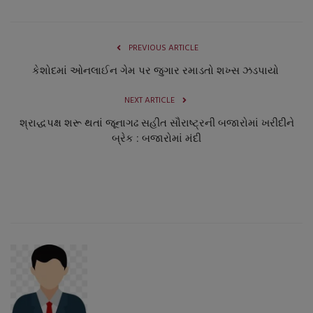
PREVIOUS ARTICLE
કેશોદમાં ઓનલાઈન ગેમ પર જુગાર રમાડતો શખ્સ ઝડપાયો
NEXT ARTICLE
શ્રાદ્ધપક્ષ શરૂ થતાં જૂનાગઢ સહીત સૌરાષ્ટ્રની બજારોમાં ખરીદીને
બ્રેક : બજારોમાં મંદી