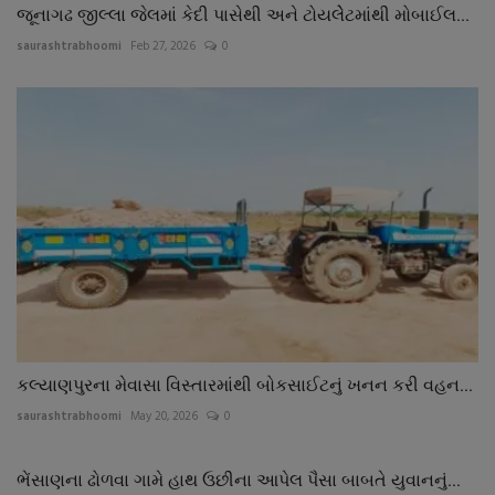
જૂનાગઢ જીલ્લા જેલમાં કેદી પાસેથી અને ટોયલેેટમાંથી મોબાઈલ...
saurashtrabhoomi
Feb 27, 2026
0
કલ્યાણપુરના મેવાસા વિસ્તારમાંથી બોકસાઈટનું ખનન કરી વહન...
saurashtrabhoomi
May 20, 2026
0
ભેંસાણના ઢોળવા ગામે હાથ ઉછીના આપેલ પૈસા બાબતે યુવાનનું...