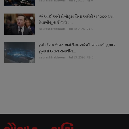
saurashtrabhoomi
Jul 31, 2026
0
એઆઈ અને રોબોટ્સ વિના અમેરીકા ૧૦૦૦ ટકા
દેવાળીયુ થઈ જશે :...
saurashtrabhoomi
Jul 30, 2026
0
હવે ઈરાક ઉપર અમેરીકા-સાઉદી અરબનો હવાઈ
હુમલો ઈરાન સમર્થીત...
saurashtrabhoomi
Jul 29, 2026
0