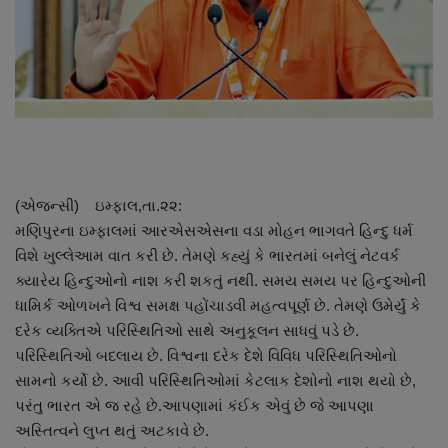
About Author
Contact
Dipotsav Special
આંતરરાષ્ટ્રીય
(એજન્સી) ઇમ્ફાલ,તા.૨૨:
રાષ્ટ્રીય
મણિપુરના ઇમ્ફાલમાં આરએસએસના વડા મોહન ભાગવતે હિન્દુ ધર્મ
વિશે ખુલ્લેઆમ વાત કરી છે. તેમણે કહ્યું કે ભારતમાં બનેલું નેટવર્ક
ગુજરાત
ક્યારેય હિન્દુઓનો નાશ કરી શકતું નથી. સમય સમય પર હિન્દુઓની
ધામિર્ક ઓળખને વિશ્વ સમક્ષ પહોંચાડવી મહત્વપૂર્ણ છે. તેમણે ઉમેર્યું કે
જુનાગઢ
દરેક વ્યક્તિએ પરિસ્થિતિઓ સાથે અનુકૂલન સાધવું પડે છે.
પરિસ્થિતિઓ બદલાય છે. વિશ્વના દરેક દેશે વિવિધ પરિસ્થિતિઓનો
Support US
સામનો કર્યો છે. આવી પરિસ્થિતિઓમાં કેટલાક દેશોનો નાશ થયો છે,
પરંતુ ભારત એ જ રહે છે.આપણામાં કંઈક એવું છે જે આપણા
બજારના સમાચાર
અસ્તિત્વને લુપ્ત થતું અટકાવે છે.