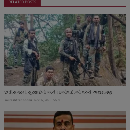
RELATED POSTS
છત્તીસગઢમાં સુરક્ષાદળો અને માઓવાદીઓ વચ્ચે અથડામણ
saurashtrabhoomi
Nov 17, 2025
0