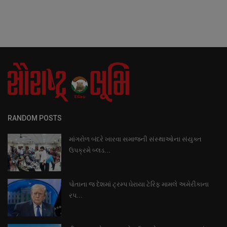
RANDOM POSTS
માંગરોળ બંદરે ખારવા સમાજની સંસ્થાઓના સંયુક્ત
ઉપક્રમે બ્લડ...
પોતાના જ દેશમાં ટ્રમ્પ ઘેરાયા ટેરિફ મામલે અમેરીકાના
રપ...