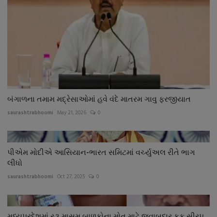
બંગાળના તમામ મદ્રેસાઓમાં હવે વંદે માતરમ ગાવુ ફરજીયાત
saurashtrabhoomi
May 21, 2026
0
પીએમ મોદીએ આસિયાન-ભારત સમિટમાં વર્ચ્યુઅલ રીતે ભાગ
લીધો
saurashtrabhoomi
Oct 27, 2025
0
મધ્યપ્રદેશમાં ર૩ માસુમ બાળકોના મોત માટે જવાબદાર કફ સીરપ...