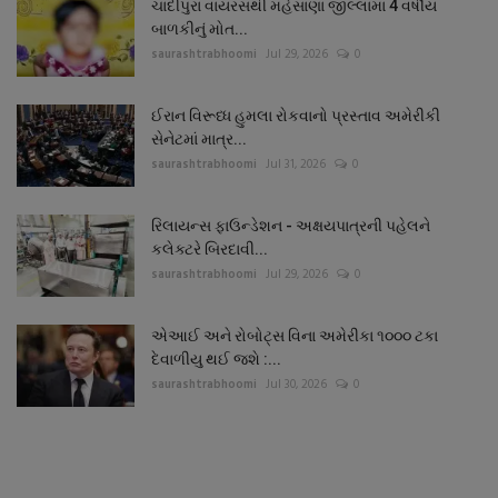
ચાંદીપુરા વાયરસથી મહેસાણા જીલ્લામાં 4 વર્ષીય
બાળકીનું મોત...
saurashtrabhoomi
Jul 29, 2026
0
ઈરાન વિરૂધ્ધ હુમલા રોકવાનો પ્રસ્તાવ અમેરીકી
સેનેટમાં માત્ર...
saurashtrabhoomi
Jul 31, 2026
0
રિલાયન્સ ફાઉન્ડેશન - અક્ષયપાત્રની પહેલને
કલેક્ટરે બિરદાવી...
saurashtrabhoomi
Jul 29, 2026
0
એઆઈ અને રોબોટ્સ વિના અમેરીકા ૧૦૦૦ ટકા
દેવાળીયુ થઈ જશે :...
saurashtrabhoomi
Jul 30, 2026
0