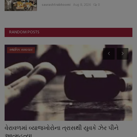
saurashtrabhoomi
Aug 8, 2026
0
RANDOM POSTS
સ્થાનિક સમાચાર
વેરાવળમાં વ્યાજખોરોના ત્રાસથી યુવકે ઝેર પીને
મ
આત્મહત્યા...
ગ