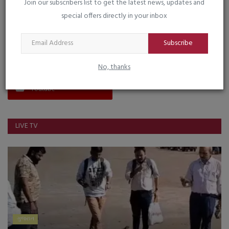
Join our subscribers list to get the latest news, updates and
special offers directly in your inbox
FOLLOW US
Subscribe
Facebook
Instagram
No, thanks
Youtube
LIVE TV
ગુજરાત