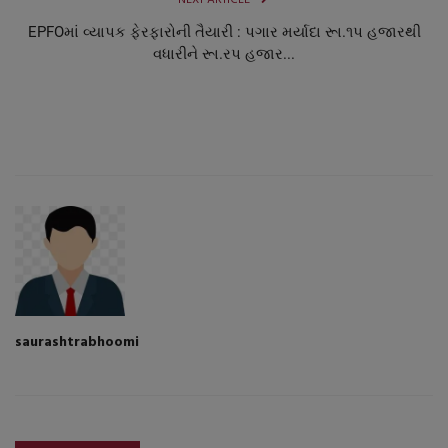
EPFOમાં વ્યાપક ફેરફારોની તૈયારી : પગાર મર્યાદા રૂા.૧પ હજારથી
વધારીને રૂા.રપ હજાર...
saurashtrabhoomi