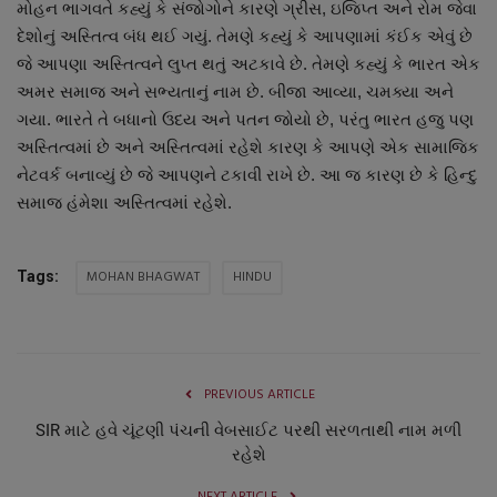
મોહન ભાગવતે કહ્યું કે સંજોગોને કારણે ગ્રીસ, ઇજિપ્ત અને રોમ જેવા
નાણાંકીય સમાચાર
દેશોનું અસ્તિત્વ બંધ થઈ ગયું. તેમણે કહ્યું કે આપણામાં કંઈક એવું છે
જે આપણા અસ્તિત્વને લુપ્ત થતું અટકાવે છે. તેમણે કહ્યું કે ભારત એક
સ્થાનિક સમાચાર
અમર સમાજ અને સભ્યતાનું નામ છે. બીજા આવ્યા, ચમક્યા અને
ગયા. ભારતે તે બધાનો ઉદય અને પતન જોયો છે, પરંતુ ભારત હજુ પણ
સ્પોર્ટ્સ
અસ્તિત્વમાં છે અને અસ્તિત્વમાં રહેશે કારણ કે આપણે એક સામાજિક
નેટવર્ક બનાવ્યું છે જે આપણને ટકાવી રાખે છે. આ જ કારણ છે કે હિન્દુ
રાશિફળ
સમાજ હંમેશા અસ્તિત્વમાં રહેશે.
ગુનાખોરી
MOHAN BHAGWAT
HINDU
Tags:
બોલિવૂડ
સ્વાસ્થ્ય
PREVIOUS ARTICLE
SIR માટે હવે ચૂંટણી પંચની વેબસાઈટ પરથી સરળતાથી નામ મળી
રહેશે
NEXT ARTICLE