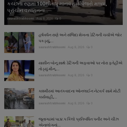
કચ્છના રણમાં 100થી વધુ માનવ હાડપિંજરો મળ્યા,
પ્રાચીન વસાહતના...
saurashtrabhoomi
Aug 8, 2026
0
હર્ષવર્ધન રાણે અને સંજિદા શેખના ડેટિંગની ચર્ચાએ જોર
પકડ્યું,...
saurashtrabhoomi
Aug 8, 2026
0
યાસીન બોનૂ સાથે ડેટિંગની અફવાઓ પર નોરા ફતેહીએ
તોડ્યું મૌન,...
saurashtrabhoomi
Aug 8, 2026
0
કાશ્મીરમાં આતંકવાદના ઓનલાઈન નેટવર્ક સામે મોટી
કાર્યવાહી,...
saurashtrabhoomi
Aug 8, 2026
0
જૂનાગઢમાં ૫૮૪.૫ કિલો પ્રતિબંધિત પનીર અને ચીઝ
એનાલોગનાં...