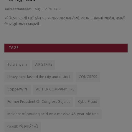
saurashtrabhoomi
Aug 8, 2026
0
sa
એક્ટિવા પડાવી લઈ ફોન પર અવારનવાર ધમકીઓ આપતા હોવાનો આક્ષેપ; પઠાણી
મે
ઉઘરાણી અને દબાણથી...
રો
TAGS
Tulsi Shyam
AIR STRIKE
Heavy rains lashed the city and district
CONGRESS
CopperWire
AETHER COMPANY FIRE
Former President Of Congress Gujarat
CyberFraud
Incident of pouring acid on a massive 45-year-old tree
વરસાદ એડવાઈઝરી