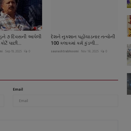
ંહને ૭ દિવસની આપેલી
દેશને નુકશાન પહોંચાડનાર તત્વોની
ોર્ટે પાછી...
100 કલાકમાં કર્મ કુંડળી...
mi
Sep 19, 2025
0
saurashtrabhoomi
Nov 18, 2025
0
Email