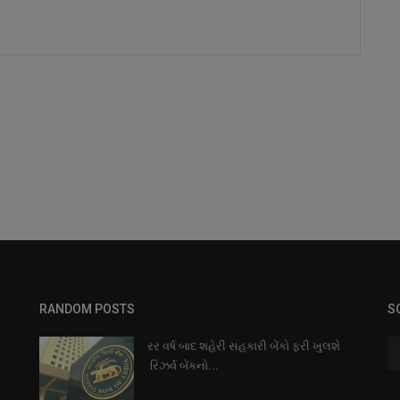
RANDOM POSTS
S
રર વર્ષ બાદ શહેરી સહકારી બેંકો ફરી ખુલશે
રિઝર્વ બેંકનો...