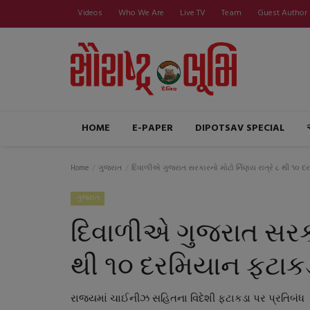
Videos
Who We Are
Live TV
Team
Guest Author
HOME
E-PAPER
DIPOTSAV SPECIAL
Home
ગુજરાત
દિવાળીએ ગુજરાત સરકારનો મોટો ર્નિણય રાત્રે ૮ થી ૧૦ દ
ગુજરાત
દિવાળીએ ગુજરાત સરકાર
થી ૧૦ દરમિયાન ફટાકડ
રાજ્યમાં ચાઈનીઝ સહિતના વિદેશી ફટાકડા પર પ્રતિબંધ