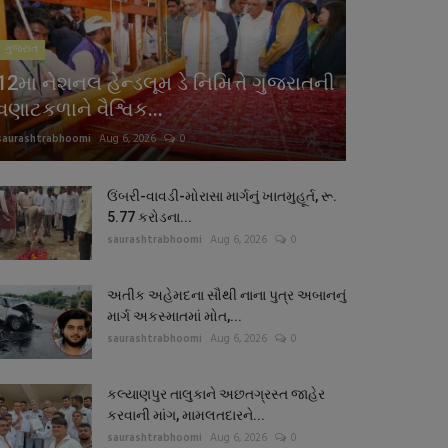
ગુજરાત
12મા નેશનલ હેન્ડલૂમ ડે નિમિત્તે ગુજરાતની
વણાટકળાને વૈશ્વિક...
saurashtrabhoomi
Aug 6, 2026
0
ઉંબરી-વાવડી-મોરાસા માર્ગનું ખાતમુહૂર્ત, રૂ.
5.77 કરોડના...
saurashtrabhoomi
Aug 6, 2026
0
અતીક અહેમદના સૌથી નાના પુત્ર અબાનનું
માર્ગ અકસ્માતમાં મોત,...
saurashtrabhoomi
Aug 6, 2026
0
કલ્યાણપુર તાલુકાને અછતગ્રસ્ત જાહેર
કરવાની માંગ, મામલતદારને...
saurashtrabhoomi
Aug 6, 2026
0