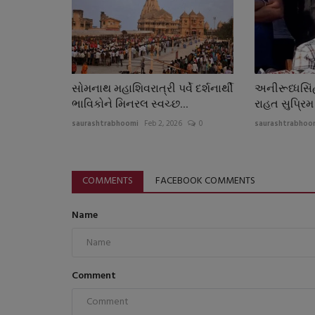
સોમનાથ મહાશિવરાત્રી પર્વે દર્શનાર્થી
અનીરૂધ્ધસિ
ભાવિકોને મિનરલ સ્વચ્છ...
રાહત સુપ્રિમ ક
saurashtrabhoomi
Feb 2, 2026
0
saurashtrabhoo
COMMENTS
FACEBOOK COMMENTS
Name
Comment