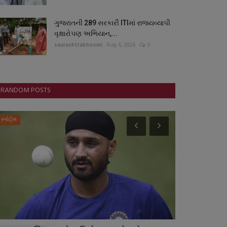
ગુજરાતની 289 સરકારી ITIમાં રાજ્યવ્યાપી
વૃક્ષારોપણ અભિયાન,...
saurashtrabhoomi
Aug 6, 2026
0
RANDOM POSTS
સ્પોર્ટ્સ
રાષ્ટ્રીય