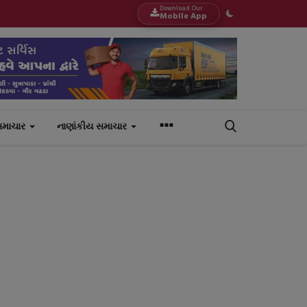
Download Our
Mobile App
સમાચાર
નાણાંકીય સમાચાર