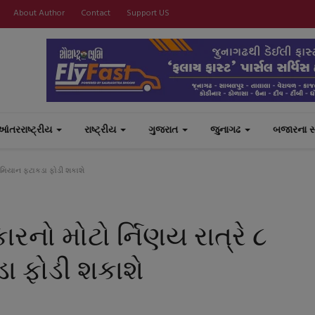
About Author
Contact
Support US
આંતરરાષ્ટ્રીય
રાષ્ટ્રીય
ગુજરાત
જુનાગઢ
બજારના 
રમિયાન ફટાકડા ફોડી શકાશે
નો મોટો ર્નિણય રાત્રે ૮
ા ફોડી શકાશે