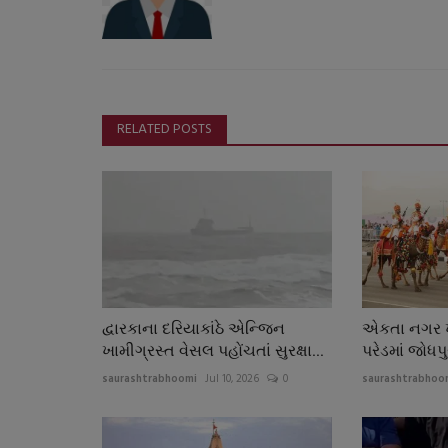
RELATED POSTS
દ્વારકાના દરિયાકાંઠે એન્જિન
એકતા નગર ખ
ખામીગ્રસ્ત વેસલ પહોંચતાં સુરક્ષા...
પરેડમાં જોધપ
saurashtrabhoomi
Jul 10, 2026
0
saurashtrabhoo