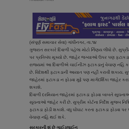
(સંપૂર્ણ સમાચાર સેવા) ગાંધીનગર, તા.૧૪
ગુજરાત સરકારે દિવાળી પહેલા મોટો ર્નિણય લીધો છે. સુપ્
પર પ્રતિબંધ મૂક્યો છે. જાહેર જગ્યાઓ ઉપર પણ ફટાકડ
રાજ્યમાં આ દિવાળીએ ચાઈનીઝ ફટાકડાનું વેચાણ નહિ કરી
છે. વિદેશથી ફટાકડાની આયાત પણ નહીં કરાવી શકાય. સુપ્રી
જાહેરમાં ફટાકડા ન ફોડવા મુદ્દે પણ માર્ગદર્શિકા જાહેર ક
શકાશે.
દિવાળી દરમિયાન જાહેરમાં ફટાકડા ફોડવા બાબતે સૂચનાઓ
સૂચનાઓ જાહેર કરી છે. સુપ્રીમ કોર્ટના નિર્દેશ મુજબ નિ
ફટાકડા ફોડી શકાશે. વધુ ઘોંઘાટ કરતા ફટાકડા ફોડવા પર
વેચાણ નહિ થઈ શકે.
સરકારની શું છે ગાઈડલાઈન