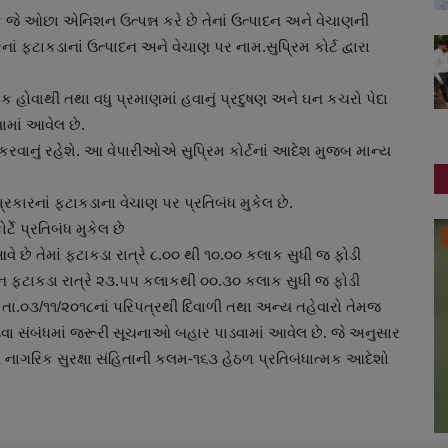
ા કે જે ઓછા એનિશન ઉત્પન્ન કરે છે તેનાં ઉત્પાદન અને વેચાણની
ફટાકડાનાં ઉત્પાદન અને વેચાણ પર નામ.સુપ્રિમ કોર્ટ દ્વારા
રક હોવાથી તથા વધુ પ્રમાણમાં હવાનું પ્રદુષણ અને ઘન કચરો પેદા
કવામાં આવેલ છે.
કરવાનું રહેશે. આ વેપારીઓએ સુપ્રિમ કોર્ટનાં આદેશ મુજબ માન્ય
ારનાં ફટાકડાના વેચાણ પર પ્રતિબંધ મુકેલ છે.
ટે પ્રતિબંધ મુકેલ છે
ગુનાખોરી
વે છે તેમાં ફટાકડા રાત્રે ૮.૦૦ થી ૧૦.૦૦ કલાક સુધી જ ફોડી
ાન ફટાકડા રાત્રે ૨૩.૫૫ કલાકથી ૦૦.૩૦ કલાક સુધી જ ફોડી
ં તા.૦૩/૧૧/૨૦૧૮નાં પરિપત્રથી દિવાળી તથા અન્ય તહેવારો તેમજ
ડવા સંબંધમાં જરૂરી સૂચનાઓ બહાર પાડવામાં આવેલ છે. જે અનુસાર
ીય નાગરિક સુરક્ષા સંહિતાની કલમ-૧૬૩ હેઠળ પ્રતિબંધાત્મક આદેશો