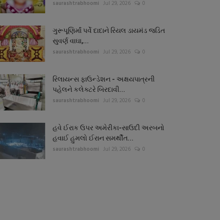
saurashtrabhoomi
Jul 29, 2026
0
ગુરૂપૂણિર્માં પર્વે દાદાને રિયલ ડાયમંડ જડિત
સુવર્ણ વાઘા,...
saurashtrabhoomi
Jul 29, 2026
0
રિલાયન્સ ફાઉન્ડેશન - અક્ષયપાત્રની
પહેલને કલેક્ટરે બિરદાવી...
saurashtrabhoomi
Jul 29, 2026
0
હવે ઈરાક ઉપર અમેરીકા-સાઉદી અરબનો
હવાઈ હુમલો ઈરાન સમર્થીત...
saurashtrabhoomi
Jul 29, 2026
0