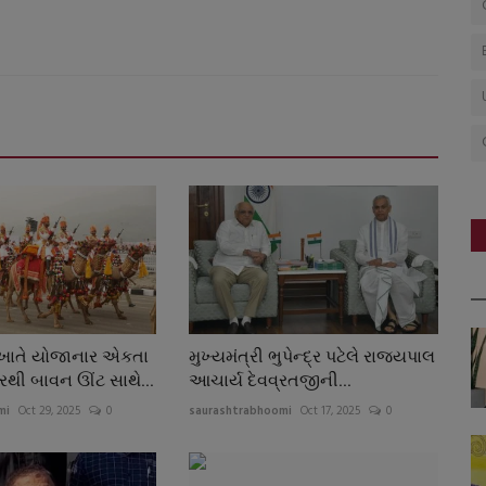
ાતે યોજાનાર એકતા
મુખ્યમંત્રી ભુપેન્દ્ર પટેલે રાજ્યપાલ
ુરથી બાવન ઊંટ સાથે...
આચાર્ય દેવવ્રતજીની...
mi
Oct 29, 2025
0
saurashtrabhoomi
Oct 17, 2025
0