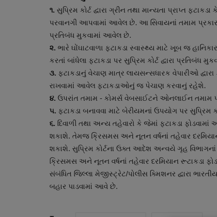
૧.
સુપ્રિમ કોર્ટ દ્વારા ગ્રીન તથા માન્યતા પ્રાપ્ત ફટાકડ
પરવાનગી આપવામાં આવેલ છે. આ સિવાયનાં તમામ પ્રકારનાં 
પ્રતિબંધ મુકવામાં આવેલ છે.
૨.
ભારે ઘોંઘાટવાળા ફટાકડા સ્વાસ્થ્ય માટે ખૂબ જ હાનિકા
કરતાં બાંધેલા ફટાકડા પર સુપ્રિમ કોર્ટ દ્વારા પ્રતિબંધ મુ
૩.
ફટાકડાનું વેચાણ માત્ર લાયસન્સધારક વેપારીઓ દ્વારા 
રાખવામાં આવેલ ફટાકડાઓનું જ પેચાણ કરવાનું રહેશે.
૪.
ઉપરાંત તમામ - કોમર્સ વેબસાઈટને ઓનલાઈન તમામ પ્રક
૫.
ફટાકડા બનાવવા માટે બેરીયમનાં ઉપયોગ પર સુપ્રિમ કોર્
સ્વાસ્થ્ય
૬.
દિવાળી તથા અન્ય તહેવારો કે જેમાં ફટાકડા ફોડવામાં આ
શકાશે. તેમજ ક્રિસમસ અને નૂતન વર્ષનાં તહેવાર દરમિય
શકાશે. સુપ્રિમ કોર્ટના ઉક્ત આદેશ અન્વયે ગૃહ વિભાગના
ક્રિસમસ અને નૂતન વર્ષનાં તહેવાર દરમિયાન રૂટાકડા ફો
સંબંધિત જિલ્લા મેજીસ્ટ્રેટ/પોલીસ ક્મિશનર દ્વારા ભારત
બહાર પાડવામાં આવે છે.