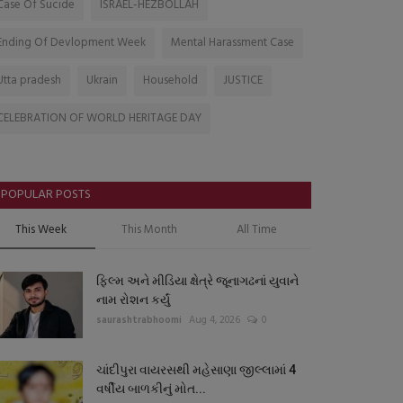
Case Of Sucide
ISRAEL-HEZBOLLAH
Ending Of Devlopment Week
Mental Harassment Case
Utta pradesh
Ukrain
Household
JUSTICE
CELEBRATION OF WORLD HERITAGE DAY
POPULAR POSTS
This Week
This Month
All Time
ફિલ્મ અને મીડિયા ક્ષેત્રે જૂનાગઢનાં યુવાને
નામ રોશન કર્યું
saurashtrabhoomi
Aug 4, 2026
0
ચાંદીપુરા વાયરસથી મહેસાણા જીલ્લામાં 4
વર્ષીય બાળકીનું મોત...