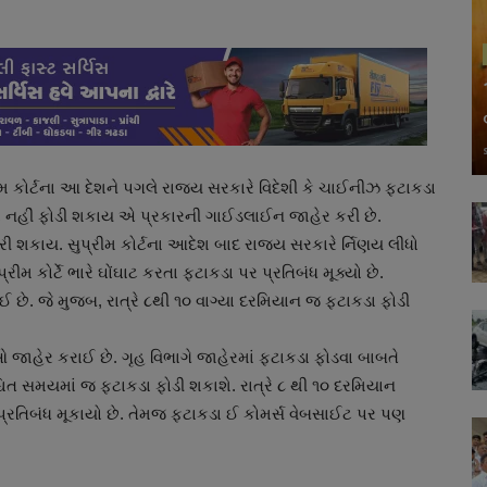
રીમ કોર્ટના આ દેશને પગલે રાજ્ય સરકારે વિદેશી કે ચાઈનીઝ ફટાકડા
ા નહીં ફોડી શકાય એ પ્રકારની ગાઈડલાઈન જાહેર કરી છે.
 શકાય. સુપ્રીમ કોર્ટના આદેશ બાદ રાજ્ય સરકારે ર્નિણય લીધો
મ કોર્ટે ભારે ઘોંઘાટ કરતા ફટાકડા પર પ્રતિબંધ મૂક્યો છે.
રાઈ છે. જે મુજબ, રાત્રે ૮થી ૧૦ વાગ્યા દરમિયાન જ ફટાકડા ફોડી
 જાહેર કરાઈ છે. ગૃહ વિભાગે જાહેરમાં ફટાકડા ફોડવા બાબતે
શ્ચિત સમયમાં જ ફટાકડા ફોડી શકાશે. રાત્રે ૮ થી ૧૦ દરમિયાન
 પ્રતિબંધ મૂકાયો છે. તેમજ ફટાકડા ઈ કોમર્સ વેબસાઈટ પર પણ