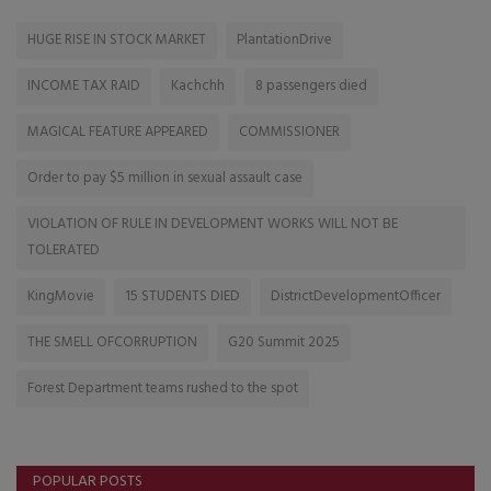
HUGE RISE IN STOCK MARKET
PlantationDrive
INCOME TAX RAID
Kachchh
8 passengers died
MAGICAL FEATURE APPEARED
COMMISSIONER
Order to pay $5 million in sexual assault case
VIOLATION OF RULE IN DEVELOPMENT WORKS WILL NOT BE
TOLERATED
KingMovie
15 STUDENTS DIED
DistrictDevelopmentOfficer
THE SMELL OFCORRUPTION
G20 Summit 2025
Forest Department teams rushed to the spot
POPULAR POSTS