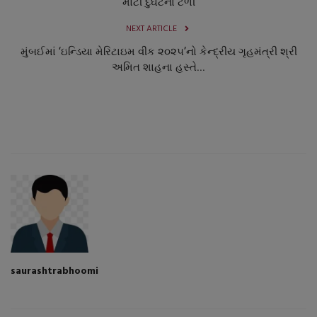
મોટી દુર્ઘટના ટળી
NEXT ARTICLE
મુંબઈમાં ‘ઇન્ડિયા મેરિટાઇમ વીક ૨૦૨૫’નો કેન્દ્રીય ગૃહમંત્રી શ્રી
અમિત શાહના હસ્તે...
saurashtrabhoomi