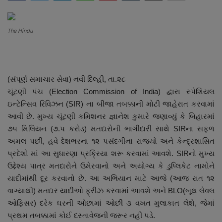
About Author
Contact
The Hindu
Dipotsav Special
(સંપૂર્ણ સમાચાર સેવા) નવી દિલ્હી, તા.૨૮
આંતરરાષ્ટ્રીય
ચૂંટણી પંચ (Election Commission of India) દ્વારા સ્પેશિયલ
ઇન્ટેન્સિવ રિવિઝન (SIR) ના બીજા તબક્કાની મોટી જાહેરાત કરવામાં
રાષ્ટ્રીય
આવી છે. મુખ્ય ચૂંટણી કમિશનર જ્ઞાનેશ કુમારે જણાવ્યું કે બિહારમાં
૭૫ મિલિયન (૭.૫ કરોડ) મતદારોની ભાગીદારી સાથે SIRના સફળ
ગુજરાત
અમલ પછી, હવે દેશભરના ૧૨ પસંદગીના રાજ્યો અને કેન્દ્રશાસિત
પ્રદેશો માં આ સુધારણા પ્રક્રિયા શરૂ કરવામાં આવશે. SIRનો મુખ્ય
જુનાગઢ
ઉદ્દેશ્ય પાત્ર મતદારોને ઉમેરવાનો અને અયોગ્ય કે ડુપ્લિકેટ નામોને
યાદીમાંથી દૂર કરવાનો છે. આ અભિયાન માટે આજે (આજ રાત ૧૨
Support US
વાગ્યાથી) મતદાર યાદીઓ ફ્રીઝ કરવામાં આવશે અને BLO(બૂથ લેવલ
ઓફિસર) દરેક ઘરની ઓછામાં ઓછી ૩ વખત મુલાકાત લેશે, જેમાં
બજારના સમાચાર
પ્રથમ તબક્કામાં કોઈ દસ્તાવેજની જરૂર નહીં પડે.