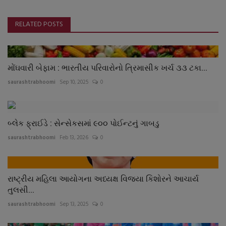
RELATED POSTS
મોંઘવારી બેફામ : ભારતીય પરિવારોનો ત્રિમાસીક ખર્ચ ૩૩ ટકા...
saurashtrabhoomi
Sep 10, 2025
0
બ્લેક ફ્રાઈડે : સેન્સેકસમાં ૯૦૦ પોઈન્ટનું ગાબડુ
saurashtrabhoomi
Feb 13, 2026
0
રાષ્ટ્રીય મહિલા આયોગના અધ્યક્ષ વિજયા કિશોરને આચાર્ય
તુલસી...
saurashtrabhoomi
Sep 13, 2025
0