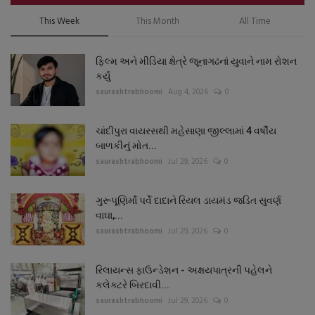
This Week
This Month
All Time
ફિલ્મ અને મીડિયા ક્ષેત્રે જૂનાગઢનાં યુવાને નામ રોશન
કર્યું
saurashtrabhoomi
Aug 4, 2026
0
ચાંદીપુરા વાયરસથી મહેસાણા જીલ્લામાં 4 વર્ષીય
બાળકીનું મોત...
saurashtrabhoomi
Jul 29, 2026
0
ગુરૂપૂણિર્માં પર્વે દાદાને રિયલ ડાયમંડ જડિત સુવર્ણ
વાઘા,...
saurashtrabhoomi
Jul 29, 2026
0
રિલાયન્સ ફાઉન્ડેશન - અક્ષયપાત્રની પહેલને
કલેક્ટરે બિરદાવી...
saurashtrabhoomi
Jul 29, 2026
0