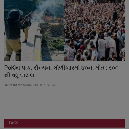
ા
PoKમાં પાક. સૈન્યના ગોળીબારમાં ૪૦ના મોત : ર૦૦
ઝ
થી વધુ ઘાયલ
ક
saurashtrabhoomi
Jul 30, 2026
0
sa
TAGS