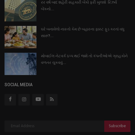
રર વર્ષ બાદ શહેરી સહકારી બેંકો ફરી ખુલશે રિઝર્વ
બેંકનો...
ઘરે બનાવેલો નાસ્તો કેમ છે બહારના ફાસ્ટ ફૂડ કરતાં વધુ
સારું?...
મોબાઈલ નેટવર્ક ઠપ્પ થઈ જશે તો કંપનીઓએ ગ્રાહકોને
વળતર ચુકવવું...
SOCIAL MEDIA
Subscribe