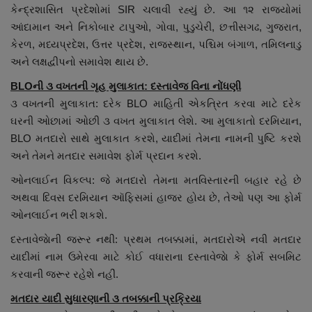
કેન્દ્રશાસિત પ્રદેશોમાં SIR ચલાવી રહ્યું છે. આ ૧૨ રાજ્યોમાં
આંદામાન અને નિકોબાર ટાપુઓ, ગોવા, પુડુચેરી, છત્તીસગઢ, ગુજરાત,
કેરળ, મધ્યપ્રદેશ, ઉત્તર પ્રદેશ, રાજસ્થાન, પશ્ચિમ બંગાળ, તમિલનાડુ
અને લક્ષદ્વીપનો સમાવેશ થાય છે.
BLOની ૩ વખતની ગૃહ મુલાકાત: દસ્તાવેજ વિના નોંધણી
૩ વખતની મુલાકાત: દરેક BLO માહિતી એકત્રિત કરવા માટે દરેક
ઘરની ઓછામાં ઓછી ૩ વખત મુલાકાત લેશે. આ મુલાકાતો દરમિયાન,
BLO મતદારો સાથે મુલાકાત કરશે, યાદીમાં તેમના નામની પુષ્ટિ કરશે
અને તેમને મતદાર સમાવેશ ફોર્મ પ્રદાન કરશે.
ઓનલાઈન વિકલ્પ: જે મતદારો તેમના મતવિસ્તારની બહાર રહે છે
અથવા દિવસ દરમિયાન ઑફિસમાં હાજર હોય છે, તેઓ પણ આ ફોર્મ
ઓનલાઈન ભરી શકશે.
દસ્તાવેજાેની જરૂર નથી: પ્રથમ તબક્કામાં, મતદારોએ નવી મતદાર
યાદીમાં નામ ઉમેરવા માટે કોઈ વધારાના દસ્તાવેજાે કે ફોર્મ સબમિટ
કરવાની જરૂર રહેશે નહીં.
મતદાર યાદી સુધારણાની ૩ તબક્કાની પ્રક્રિયા