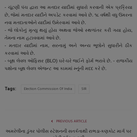
- ચૂંટણી પંચ દ્વારા આ મતદાર યાદીમાં સુધારો કરવાની એક પ્રક્રિયા
છે, જેમાં મતદાર યાદીને અપડેટ કરવામાં આવે છે. ૧૮ વર્ષથી વધુ ઉંમરના
નવા મતદાતાઓને યાદીમાં ઉમેરવામાં આવે છે.
- જે લોકોનું મૃત્યુ થયું હોય અથવા જેઓ સ્થળાંતર કરી ગયા હોય,
તેમના નામ હટાવવામાં આવે છે.
- મતદાર યાદીમાં નામ, સરનામું અને અન્ય ભૂલોને સુધારીને ઠીક
કરવામાં આવે છે.
- બૂથ લેવલ ઓફિસર (BLO) ઘરે-ઘરે જઈને ફોર્મ ભરાવે છે. - રાજકીય
પક્ષોના બૂથ લેવલ એજન્ટ આ કામમાં મ્ન્ર્ંની મદદ કરે છે.
Election Commission Of India
SIR
Tags:
PREVIOUS ARTICLE
અમરેલીના ડુંગર પોલીસ સ્ટેશનની સતર્કતાથી રાભડા-કણકોટ માર્ગ પર