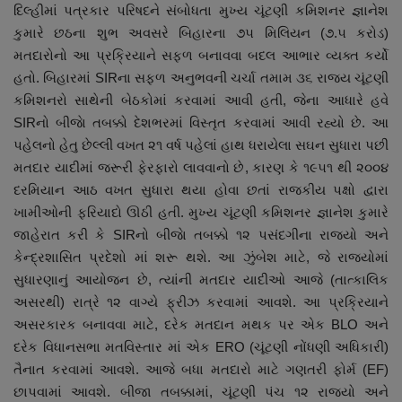
દિલ્હીમાં પત્રકાર પરિષદને સંબોધતા મુખ્ય ચૂંટણી કમિશનર જ્ઞાનેશ
નાણાંકીય સમાચાર
કુમારે છઠના શુભ અવસરે બિહારના ૭૫ મિલિયન (૭.૫ કરોડ)
મતદારોનો આ પ્રક્રિયાને સફળ બનાવવા બદલ આભાર વ્યક્ત કર્યો
સ્થાનિક સમાચાર
હતો. બિહારમાં SIRના સફળ અનુભવની ચર્ચા તમામ ૩૬ રાજ્ય ચૂંટણી
કમિશનરો સાથેની બેઠકોમાં કરવામાં આવી હતી, જેના આધારે હવે
સ્પોર્ટ્સ
SIRનો બીજાે તબક્કો દેશભરમાં વિસ્તૃત કરવામાં આવી રહ્યો છે. આ
પહેલનો હેતુ છેલ્લી વખત ૨૧ વર્ષ પહેલાં હાથ ધરાયેલા સઘન સુધારા પછી
રાશિફળ
મતદાર યાદીમાં જરૂરી ફેરફારો લાવવાનો છે, કારણ કે ૧૯૫૧ થી ૨૦૦૪
દરમિયાન આઠ વખત સુધારા થયા હોવા છતાં રાજકીય પક્ષો દ્વારા
ગુનાખોરી
ખામીઓની ફરિયાદો ઊઠી હતી. મુખ્ય ચૂંટણી કમિશનર જ્ઞાનેશ કુમારે
જાહેરાત કરી કે SIRનો બીજાે તબક્કો ૧૨ પસંદગીના રાજ્યો અને
બોલિવૂડ
કેન્દ્રશાસિત પ્રદેશો માં શરૂ થશે. આ ઝુંબેશ માટે, જે રાજ્યોમાં
સુધારણાનું આયોજન છે, ત્યાંની મતદાર યાદીઓ આજે (તાત્કાલિક
સ્વાસ્થ્ય
અસરથી) રાત્રે ૧૨ વાગ્યે ફ્રીઝ કરવામાં આવશે. આ પ્રક્રિયાને
અસરકારક બનાવવા માટે, દરેક મતદાન મથક પર એક BLO અને
દરેક વિધાનસભા મતવિસ્તાર માં એક ERO (ચૂંટણી નોંધણી અધિકારી)
તૈનાત કરવામાં આવશે. આજે બધા મતદારો માટે ગણતરી ફોર્મ (EF)
છાપવામાં આવશે. બીજા તબક્કામાં, ચૂંટણી પંચ ૧૨ રાજ્યો અને