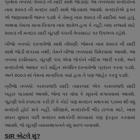
પ્રથમ તબક્કો: ૨૦૦૩ ની યાદી સાથે જાેડાણ: આ તબક્કામાં મતદારોના
નામ ૨૦૦૩ ની મતદાર યાદી સાથે જાેડવામાં આવશે. મતદારોએ ફક્ત
એ જણાવવાની જરૂર પડશે કે તેમનું નામ ૨૦૦૩ ની યાદીમાં ક્યાં હતું,
અથવા તેમના માતા-પિતાના નામ શામેલ હતા કે નહીં. બધા રાજ્યો માટે
૨૦૦૩ ની મતદાર યાદી ચૂંટણી પંચની વેબસાઇટ પર ઉપલબ્ધ રહેશે.
બીજાે તબક્કો: દસ્તાવેજાે સાથે નોંધણી: જેમના નામ ૨૦૦૩ ની યાદી
સાથે જાેડી શકાયા નથી, તેમને બીજા તબક્કામાં ઉમેરવામાં આવશે. આ
તબક્કા દરમિયાન, ચૂંટણી પંચ એવા લોકોને નોટિસ જારી કરશે, અને
મતદારોએ આધાર કાર્ડ સહિત સંબંધિત દસ્તાવેજાે પ્રદાન કરવા પડશે,
અને ૨૦૦૩ માં તેમના માતાપિતા ક્યાં હતા તે પણ જાહેર કરવું પડશે.
ત્રીજાે તબક્કો: કામચલાઉ યાદી: ત્યારબાદ એક કામચલાઉ યાદી
બહાર પાડવામાં આવશે, જેના પર વાંધા કે સૂચનો મંગાવવામાં આવશે.
ચૂંટણી પંચે સ્પષ્ટતા કરી છે કે કોઈ પણ મતદાન મથકમાં ૧,૦૦૦ થી વધુ
મતદારો હોઈ શકે નહીં. પરિણામે, મતદારોની ભીડ ટાળવા માટે, ખાસ
સઘન સુધારા પછી મતદાન મથકોની સંખ્યામાં પણ ફેરફાર કરવામાં
આવશે, જે ચૂંટણી વ્યવસ્થાપનને વધુ સરળ બનાવશે.
SIR એટલે શું?