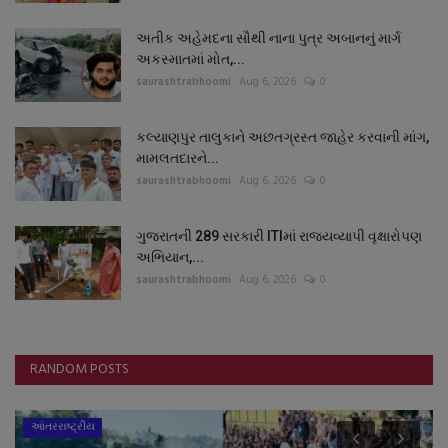
અતીક અહેમદના સૌથી નાના પુત્ર અબાનનું માર્ગ
અકસ્માતમાં મોત,...
saurashtrabhoomi
Aug 6, 2026
0
કલ્યાણપુર તાલુકાને અછતગ્રસ્ત જાહેર કરવાની માંગ,
મામલતદારને...
saurashtrabhoomi
Aug 6, 2026
0
ગુજરાતની 289 સરકારી ITIમાં રાજ્યવ્યાપી વૃક્ષારોપણ
અભિયાન,...
saurashtrabhoomi
Aug 6, 2026
0
RANDOM POSTS
આંતરરાષ્ટ્રીય