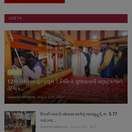
LIVE TV
ગુજરાત
12મા નેશનલ હેન્ડલૂમ ડે નિમિત્તે ગુજરાતની વણાટકળાને
વૈશ્વિક...
saurashtrabhoomi
Aug 6, 2026
0
ઉંબરી-વાવડી-મોરાસા માર્ગનું ખાતમુહૂર્ત, રૂ. 5.77
કરોડના...
saurashtrabhoomi
Aug 6, 2026
0