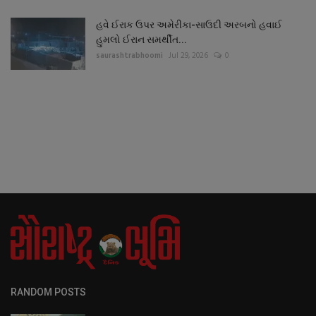
હવે ઈરાક ઉપર અમેરીકા-સાઉદી અરબનો હવાઈ
હુમલો ઈરાન સમર્થીત...
saurashtrabhoomi
Jul 29, 2026
0
RANDOM POSTS