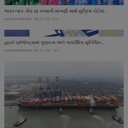
ભારત-પાક. મેચ રદ્દ કરવાની માંગણી સાથે સુપ્રિમ કોર્ટમાં...
saurashtrabhoomi
Sep 11, 2025
0
હાઇવે પ્રોજેક્ટ્સમાં ગુણવત્તા અને પારદર્શિતા સુનિશ્ચિત...
saurashtrabhoomi
Sep 22, 2025
0