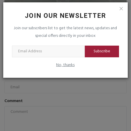
કંડલા પોર્ટ પર નિકાસ માટે તૈયાર ૧પ૦૦૦ કન્ટેનરો ફસાયા :...
JOIN OUR NEWSLETTER
saurashtrabhoomi
Mar 7, 2026
0
Join our subscribers list to get the latest news, updates and
special offers directly in your inbox
COMMENTS
FACEBOOK COMMENTS
Name
Subscribe
No, thanks
Email
Comment