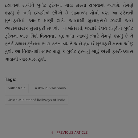
ધ્યાનમાં રાખીને બુલેટ ટ્રેનના ભાડા સસ્તા રાખવામાં આવશે. તેમણે
કહ્યું કે અમે ઇચ્છીએ છીએ કે સામાન્ય લોકો પણ આ ટ્રેનની
મુસાફરીનો આનંદ માણી શકે. આનાથી મુસાફરોને ઝડપી અને
આરામદાયક મુસાફરી મળશે. તાજેતરમાં, જ્યારે રેલવે મંત્રીને બુલેટ
ટ્રેનના ભાડા વિશે વિગતવાર પૂછવામાં આવ્યું ત્યારે તેમણે કહ્યું કે તે
ફર્સ્ટ-ક્લાસ ટ્રેનના ભાડા કરતા વધારે અને હવાઈ મુસાફરી કરતા ઓછું
હશે. આ નિવેદનથી સ્પષ્ટ થયું કે બુલેટ ટ્રેનનું ભાડું એસી ફર્સ્ટ-ક્લાસ
ભાડાની આસપાસ હશે.
Tags:
bullet train
Ashwini Vaishnaw
Union Minister of Railways of India
PREVIOUS ARTICLE