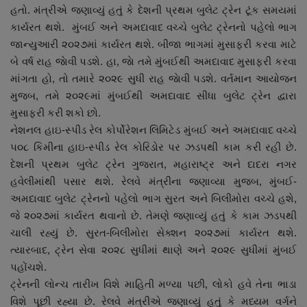
હતો. મંત્રીએ જણાવ્યું હતું કે દેશની પ્રથમ બુલેટ ટ્રેન ટૂંક સમયમાં
નાણાંકીય સમાચાર
કાર્યરત થશે. મુંબઈ અને અમદાવાદ વચ્ચે બુલેટ ટ્રેનનો પહેલો ભાગ
જાન્યુઆરી ૨૦૨૭માં કાર્યરત થશે. બીજા ભાગમાં મુસાફરી કરવા માટે
સ્થાનિક સમાચાર
બે વર્ષ રાહ જાેવી પડશે. હા, જાે તમે મુંબઈથી અમદાવાદ મુસાફરી કરવા
માંગતા હો, તો તમારે ૨૦૨૯ સુધી રાહ જાેવી પડશે. વર્તમાન આયોજન
સ્પોર્ટ્સ
મુજબ, તમે ૨૦૨૯માં મુંબઈથી અમદાવાદ સીધા બુલેટ ટ્રેન દ્વારા
મુસાફરી કરી શકો છો.
રાશિફળ
નેશનલ હાઇ-સ્પીડ રેલ કોર્પોરેશન લિમિટેડ મુંબઈ અને અમદાવાદ વચ્ચે
૫૦૮ કિમીના હાઇ-સ્પીડ રેલ કોરિડોર પર ઝડપથી કામ કરી રહી છે.
ગુનાખોરી
દેશની પ્રથમ બુલેટ ટ્રેન ગુજરાત, મહારાષ્ટ્ર અને દાદરા નગર
હવેલીમાંથી પસાર થશે. રેલવે મંત્રીના જણાવ્યા મુજબ, મુંબઈ-
બોલિવૂડ
અમદાવાદ બુલેટ ટ્રેનનો પહેલો ભાગ સુરત અને બિલીમોરા વચ્ચે હશે,
જે ૨૦૨૭માં કાર્યરત થવાનો છે. તેમણે જણાવ્યું હતું કે કામ ઝડપથી
સ્વાસ્થ્ય
ચાલી રહ્યું છે. સુરત-બિલીમોરા સેક્શન ૨૦૨૭માં કાર્યરત થશે.
ત્યારબાદ, ટ્રેન સેવા ૨૦૨૮ સુધીમાં થાણે અને ૨૦૨૯ સુધીમાં મુંબઈ
પહોંચશે.
ટ્રેનની લોન્ચ તારીખ વિશે માહિતી મળ્યા પછી, લોકો હવે તેના ભાડા
વિશે પૂછી રહ્યા છે. રેલવે મંત્રીએ જણાવ્યું હતું કે મધ્યમ વર્ગને