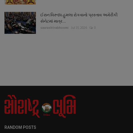
ઈરાન વિરૂધ્ધ હુમલા રોકવાનો પ્રસ્તાવ અમેરીકી
સેનેટમાં માત્ર...
saurashtrabhoomi
Jul 31, 2026
0
RANDOM POSTS