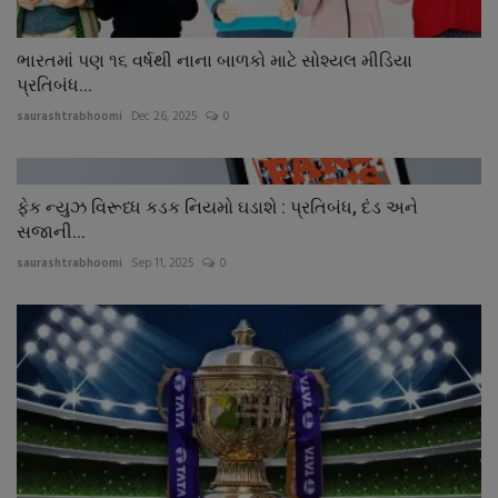
ભારતમાં પણ ૧૬ વર્ષથી નાના બાળકો માટે સોશ્યલ મીડિયા
પ્રતિબંધ...
saurashtrabhoomi
Dec 26, 2025
0
ફેક ન્યુઝ વિરૂધ્ધ કડક નિયમો ઘડાશે : પ્રતિબંધ, દંડ અને
સજાની...
saurashtrabhoomi
Sep 11, 2025
0