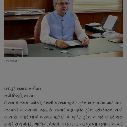
About Author
Contact
Dipotsav Special
આંતરરાષ્ટ્રીય
રાષ્ટ્રીય
DD India
ગુજરાત
(સંપૂર્ણ સમાચાર સેવા)
જુનાગઢ
નવી દિલ્હી, તા.૩૦
છેલ્લા કેટલાક વર્ષોથી, દેશની પ્રથમ બુલેટ ટ્રેન શરૂ કરવા માટે કામ
Support US
ઝડપથી આગળ વધી રહ્યું છે. જ્યારે પણ બુલેટ ટ્રેન પ્રોજેક્ટની ચર્ચા
થાય છે, ત્યારે લોકો વારંવાર પૂછે છે કે, બુલેટ ટ્રેન આખરે ક્યારે શરૂ
બજારના સમાચાર
થશે? રેલ્વે મંત્રી અશ્વિની વૈષ્ણવે તાજેતરમાં આ પ્રશ્નનો જવાબ આપ્યો