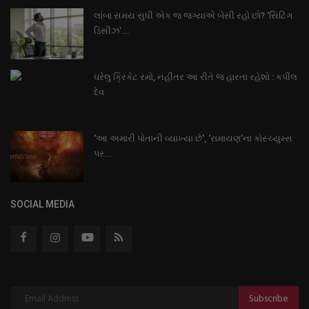
લાંબા સમય સુધી એક જ જગ્યાએ બેસી રહો છો? ‘સિટિંગ
ડિસીઝ’...
ઘરેલુ ક્રિકેટ રમો, નહીંતર આ રીતે જ હારતા રહેશો : કપીલ
દેવ
'આ અમારી પોતાની વ્યાખ્યા છે', ‘રામાયણ’ના કોસ્ચ્યુમ્સ
પર...
SOCIAL MEDIA
Subscribe