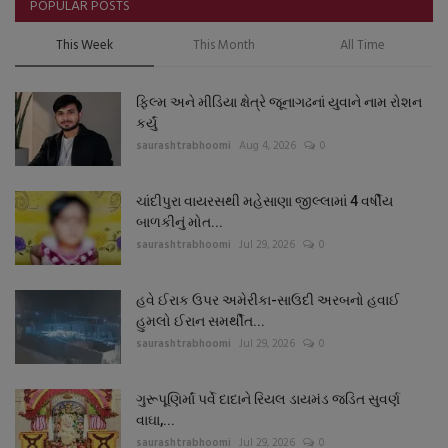
POPULAR POSTS
This Week
This Month
All Time
ફિલ્મ અને મીડિયા ક્ષેત્રે જૂનાગઢનાં યુવાને નામ રોશન
કર્યું
saurashtrabhoomi
Aug 4, 2026
0
ચાંદીપુરા વાયરસથી મહેસાણા જીલ્લામાં 4 વર્ષીય
બાળકીનું મોત...
saurashtrabhoomi
Jul 29, 2026
0
હવે ઈરાક ઉપર અમેરીકા-સાઉદી અરબનો હવાઈ
હુમલો ઈરાન સમર્થીત...
saurashtrabhoomi
Jul 29, 2026
0
ગુરૂપૂણિર્માં પર્વે દાદાને રિયલ ડાયમંડ જડિત સુવર્ણ
વાઘા,...
saurashtrabhoomi
Jul 29, 2026
0