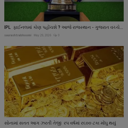
IPL ફાઈનલમાં કોણ પહોંચશે ? આજે રાજસ્થાન - ગુજરાત વચ્ચે...
saurashtrabhoomi
May 29, 2026
0
સોનામાં સતત આગ ઝરતી તેજી રપ વર્ષમાં ર૬૦૦ ટકા મોંઘુ થયું