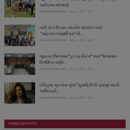
કાર્યક્રમ યોજાયો
saurashtrabhoomi
Aug 7, 2026
0
નારી વંદન ઉત્સવ અંતર્ગત માંગરોળ ખાતે
“મહિલાકલ્યાણદિવસ”ની...
saurashtrabhoomi
Aug 7, 2026
0
જૂનાગઢ જિલ્લામાં "હર ઘર તિરંગા" અને "વિભાજન
વિભીષિકા સ્મૃતિ...
saurashtrabhoomi
Aug 7, 2026
0
ઈતિહાસ પ્રત્યેના પ્રેમે “મુસાફિરી’ની પ્રેરણા આપીઃ
અભિનેત્રી...
saurashtrabhoomi
Aug 7, 2026
0
RANDOM POSTS