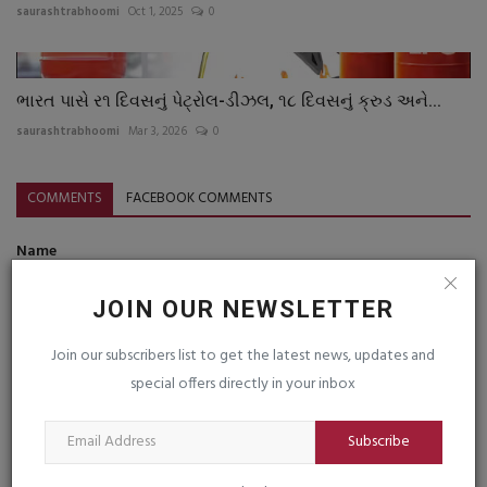
saurashtrabhoomi
Oct 1, 2025
0
ભારત પાસે ર૧ દિવસનું પેટ્રોલ-ડીઝલ, ૧૮ દિવસનું ક્રુડ અને...
saurashtrabhoomi
Mar 3, 2026
0
COMMENTS
FACEBOOK COMMENTS
Name
JOIN OUR NEWSLETTER
Email
Join our subscribers list to get the latest news, updates and
special offers directly in your inbox
Comment
Subscribe