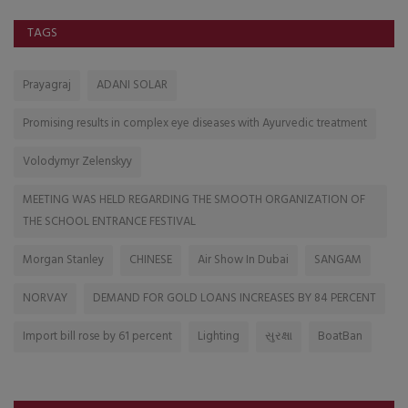
TAGS
Prayagraj
ADANI SOLAR
Promising results in complex eye diseases with Ayurvedic treatment
Volodymyr Zelenskyy
MEETING WAS HELD REGARDING THE SMOOTH ORGANIZATION OF
THE SCHOOL ENTRANCE FESTIVAL
Morgan Stanley
CHINESE
Air Show In Dubai
SANGAM
NORVAY
DEMAND FOR GOLD LOANS INCREASES BY 84 PERCENT
Import bill rose by 61 percent
Lighting
સુરક્ષા
BoatBan