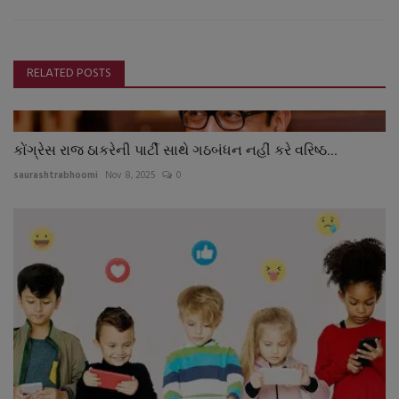
RELATED POSTS
કોંગ્રેસ રાજ ઠાકરેની પાર્ટી સાથે ગઠબંધન નહીં કરે વરિષ્ઠ...
saurashtrabhoomi
Nov 8, 2025
0