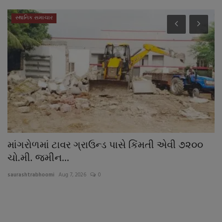
સ્થાનિક સમાચાર
માંગરોળમાં ટાવર ગ્રાઉન્ડ પાસે કિંમતી એવી ૭૨૦૦
અ
ચો.મી. જમીન...
એ
saurashtrabhoomi
Aug 7, 2026
0
sa
ી