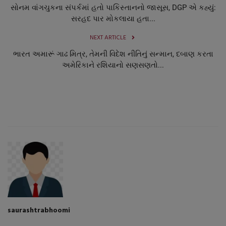
સોનમ વાંગચુકના સંપર્કમાં હતો પાકિસ્તાનનો જાસૂસ, DGP એ કહ્યું:
સરહદ પાર મોકલાયા હતા...
NEXT ARTICLE
ભારત અમારૂં ગાઢ મિત્ર, તેમની વિદેશ નીતિનું સન્માન, દબાણ કરતા
અમેરિકાને રશિયાનો સણસણતો...
saurashtrabhoomi