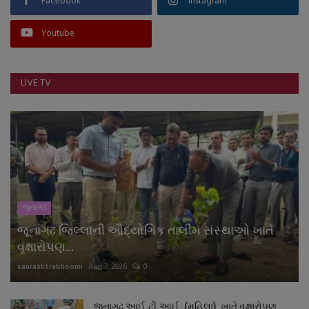
Facebook
Instagram
Youtube
LIVE TV
જુનાગઢ
જૂનાગઢ જિલ્લાની ઔદ્યોગિક તાલીમ સંસ્થાઓ ખાતે
વૃક્ષારોપણ...
saurashtrabhoomi
Aug 7, 2026
0
જૂનાગઢ આઈ.ટી.આઈ. (મહિલા) ખાતે વૃક્ષારોપણ