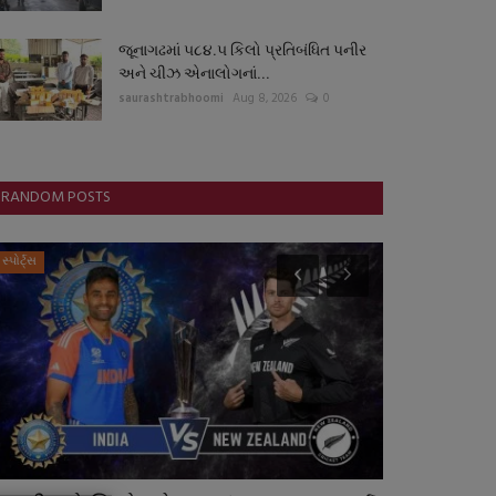
જૂનાગઢમાં ૫૮૪.૫ કિલો પ્રતિબંધિત પનીર
અને ચીઝ એનાલોગનાં...
saurashtrabhoomi
Aug 8, 2026
0
RANDOM POSTS
સ્પોર્ટ્સ
ગુજરાત