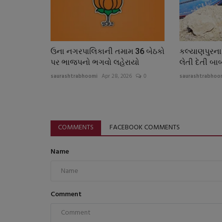
ઉના નગરપાલિકાની તમામ 36 બેઠકો
કલ્યાણપુરના 
પર ભાજપનો ભગવો લહેરાયો
લેતી દેતી બાબ
saurashtrabhoomi
Apr 28, 2026
0
saurashtrabhoo
COMMENTS
FACEBOOK COMMENTS
Name
Comment