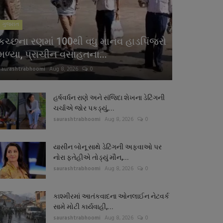
ગુજરાત
કચ્છના રણમાં 100થી વધુ માનવ હાડપિંજરો
મળ્યા, પ્રાચીન વસાહતના...
saurashtrabhoomi
Aug 8, 2026
0
હર્ષવર્ધન રાણે અને સંજિદા શેખના ડેટિંગની
ચર્ચાએ જોર પકડ્યું,...
saurashtrabhoomi
Aug 8, 2026
0
યાસીન બોનૂ સાથે ડેટિંગની અફવાઓ પર
નોરા ફતેહીએ તોડ્યું મૌન,...
saurashtrabhoomi
Aug 8, 2026
0
કાશ્મીરમાં આતંકવાદના ઓનલાઈન નેટવર્ક
સામે મોટી કાર્યવાહી,...
saurashtrabhoomi
Aug 8, 2026
0