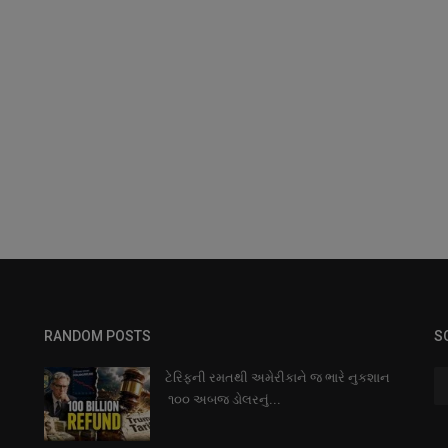
RANDOM POSTS
S
ટેરિફની રમતથી અમેરીકાને જ ભારે નુકશાન
૧૦૦ અબજ ડોલરનું...