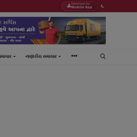
Download Our
Mobile App
સમાચાર
નાણાંકીય સમાચાર