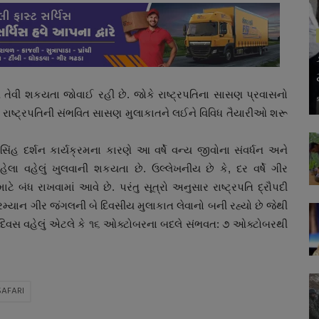
ને તેવી શકયતા જોવાઈ રહી છે. જોકે રાષ્ટ્રપતિના સાસણ પ્રવાસનો
ારા રાષ્ટ્રપતિની સંભવિત સાસણ મુલાકાતને લઈને વિવિધ તૈયારીઓ શરૂ
 સિંહ દર્શન કાર્યક્રમના કારણે આ વર્ષે વન્ય જીવોના સંવર્ધન અને
લા વહેલું ખુલવાની શકયતા છે. ઉલ્લેખનીય છે કે, દર વર્ષે ગીર
ંધ રાખવામાં આવે છે. પરંતુ સૂત્રો અનુસાર રાષ્ટ્રપતિ દ્રૌપદી
દરમ્યાન ગીર જંગલની બે દિવસીય મુલાકાત લેવાનો બની રહ્યો છે જેથી
 દિવસ વહેલું એટલે કે ૧૬ ઓક્ટોબરના બદલે સંભવત: ૭ ઓક્ટોબરથી
SAFARI