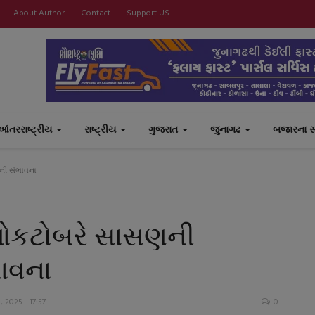
About Author
Contact
Support US
આંતરરાષ્ટ્રીય
રાષ્ટ્રીય
ગુજરાત
જુનાગઢ
બજારના 
ાની સંભાવના
૧૧ ઓકટોબરે સાસણની
ભાવના
 2025 - 17:57
0