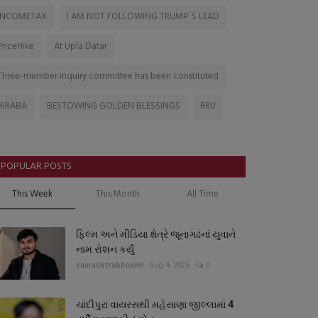
INCOMETAX
I AM NOT FOLLOWING TRUMP`S LEAD
PriceHike
At Upla Datar
Three-member inquiry committee has been constituted
HIRABA
BESTOWING GOLDEN BLESSINGS
RRU
POPULAR POSTS
This Week
This Month
All Time
ફિલ્મ અને મીડિયા ક્ષેત્રે જૂનાગઢનાં યુવાને
નામ રોશન કર્યું
saurashtrabhoomi
Aug 4, 2026
0
ચાંદીપુરા વાયરસથી મહેસાણા જીલ્લામાં 4