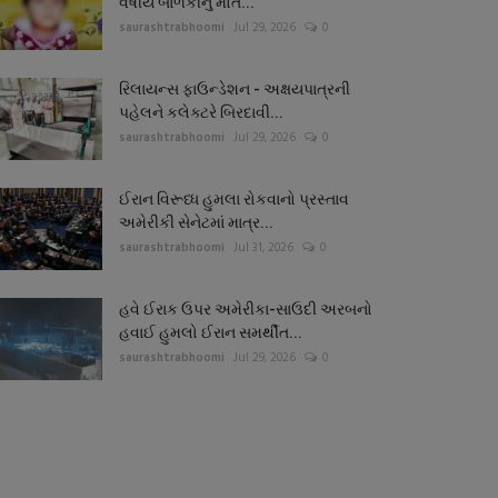
વર્ષીય બાળકીનું મોત...
saurashtrabhoomi
Jul 29, 2026
0
રિલાયન્સ ફાઉન્ડેશન - અક્ષયપાત્રની
પહેલને કલેક્ટરે બિરદાવી...
saurashtrabhoomi
Jul 29, 2026
0
ઈરાન વિરૂધ્ધ હુમલા રોકવાનો પ્રસ્તાવ
અમેરીકી સેનેટમાં માત્ર...
saurashtrabhoomi
Jul 31, 2026
0
હવે ઈરાક ઉપર અમેરીકા-સાઉદી અરબનો
હવાઈ હુમલો ઈરાન સમર્થીત...
saurashtrabhoomi
Jul 29, 2026
0