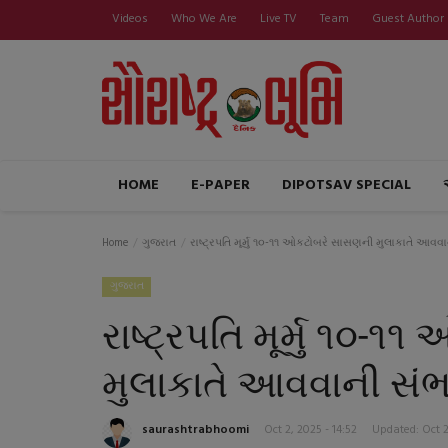
Videos
Who We Are
Live TV
Team
Guest Author
HOME
E-PAPER
DIPOTSAV SPECIAL
Home
ગુજરાત
રાષ્ટ્રપતિ મૂર્મુ ૧૦-૧૧ ઓકટોબરે સાસણની મુલાકાતે આવવ
ગુજરાત
રાષ્ટ્રપતિ મૂર્મુ ૧૦-
મુલાકાતે આવવાની સં
saurashtrabhoomi
Oct 2, 2025 - 14:52
Updated: Oct 2,