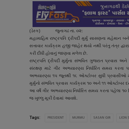
(ડેસ્ક) જુનાગઢ તા. ૦૨:
મહામાહિમ રાષ્ટ્રપતિ દ્રૌપદી મુર્મુ સાસણના મહેમાન બ
સત્તાવાર કાર્યક્રમ હજી જાહેર થયો નથી પરંતુ તંત્ર દ્વ
કરી દીધી હોવાનું જાણવા મળેલ છે.
રાષ્ટ્રપતિ દ્રૌપદી મુર્મુના સંભવિત ગુજરાત પ્રવાસ અને
સંરક્ષણ માટે ગીર અભયારણ્ય નિર્ધારિત સમય કરતા પહે
અભયારણ્ય ૧૫ જૂનથી ૧૬ ઓક્ટોબર સુધી પ્રવાસીઓ માટે બ
મુર્મુનો સંભવિત પ્રવાસ કાર્યક્રમ ૧૦ અને ૧૧ ઓક્ટોબર 
આ વર્ષે ગીર અભયારણ્ય નિર્ધારિત સમય કરતા પહેલા ૧૦
જ ખુલ્લુ મૂકી દેવામાં આવશે.
PRESIDENT
MURMU
SASAN GIR
LION 
Tags: