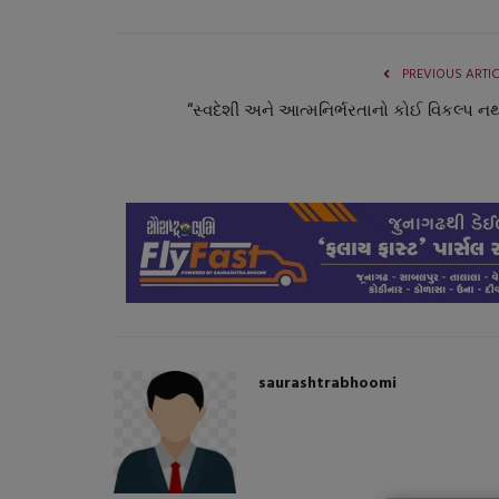
PREVIOUS ARTI
“સ્વદેશી અને આત્મનિર્ભરતાનો કોઈ વિકલ્પ નથ
ગુજરાત
saurashtrabhoomi