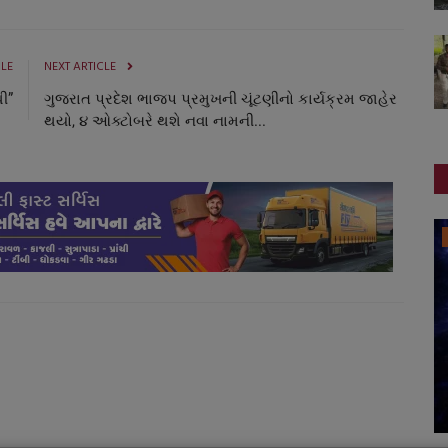
CLE
NEXT ARTICLE
ી”
ગુજરાત પ્રદેશ ભાજપ પ્રમુખની ચૂંટણીનો કાર્યક્રમ જાહેર
થયો, ૪ ઓક્ટોબરે થશે નવા નામની...
બોલિવૂડ