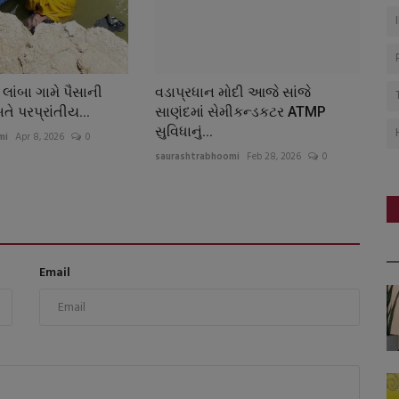
લાંબા ગામે પૈસાની
વડાપ્રધાન મોદી આજે સાંજે
તે પરપ્રાંતીય...
સાણંદમાં સેમીકન્ડકટર ATMP
સુવિધાનું...
mi
Apr 8, 2026
0
saurashtrabhoomi
Feb 28, 2026
0
Email