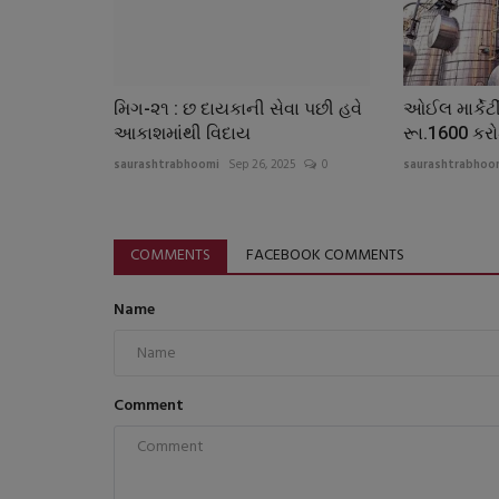
મિગ-૨૧ : છ દાયકાની સેવા પછી હવે
ઓઈલ માર્કેટ
આકાશમાંથી વિદાય
રૂા.1600 કરો
saurashtrabhoomi
Sep 26, 2025
0
saurashtrabhoo
COMMENTS
FACEBOOK COMMENTS
Name
Comment