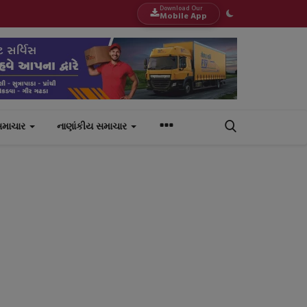
Download Our
Mobile App
સમાચાર
નાણાંકીય સમાચાર