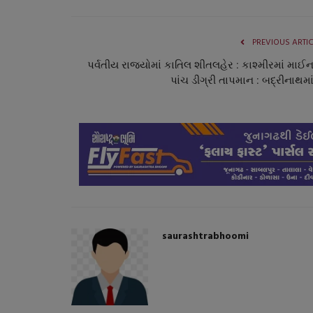
PREVIOUS ARTI
પર્વતીય રાજયોમાં કાતિલ શીતલહેર : કાશ્મીરમાં માઈ
પાંચ ડીગ્રી તાપમાન : બદ્રીનાથમાં
સ્વાસ્થ્ય
saurashtrabhoomi