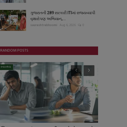
ગુજરાતની 289 સરકારી ITIમાં રાજ્યવ્યાપી
વૃક્ષારોપણ અભિયાન,...
saurashtrabhoomi
Aug 6, 2026
0
RANDOM POSTS
સ્વાસ્થ્ય
બોલિવૂડ