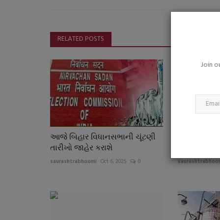
લાંબા સમય સુધી એક જ જગ્યાએ બ
છો? ‘સિટિંગ ડિસીઝ’...
saurashtrabhoomi
Aug 4, 2026
0
RELATED POSTS
ઓફિસ, વર્ક ફ્રોમ હોમ અને ડિજિટલ જીવનશૈલી વચ્ચે 
સક્રિય રાખવું કેમ જરૂરી છે?
Join o
આજે બિહાર વિધાનસભાની ચૂંટણી
એપ્રિલ-ર૦ર
તારીખો જાહેર કરાશે
સીસ્ટમ સંપૂ
saurashtrabhoomi
Oct 6, 2025
0
saurashtrabhoo