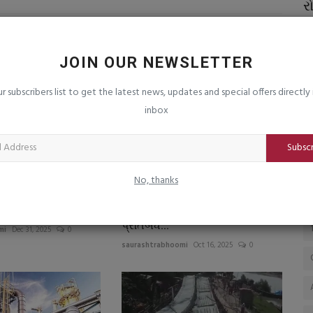
ેસી રહો
દેવગઢમાં જુનાગઢ રેન્જ પોલીસનો દરોડો:
ર
રહેણાક મકાનમાંથી રૂ....
મ
saurashtrabhoomi
Aug 3, 2026
0
sa
JOIN OUR NEWSLETTER
શરીરને
મા
એટ
ur subscribers list to get the latest news, updates and special offers directly 
inbox
Subsc
No, thanks
૬ થી સમગ્ર ટેકસ
કર્ણાટક સરકાર સરકારી જમીન
ર્ણપણે બદલાઈ જશે
ઉપર RSSની શાખાઓ ઉપર
પ્રતિબંધ...
mi
Dec 31, 2025
0
saurashtrabhoomi
Oct 16, 2025
0