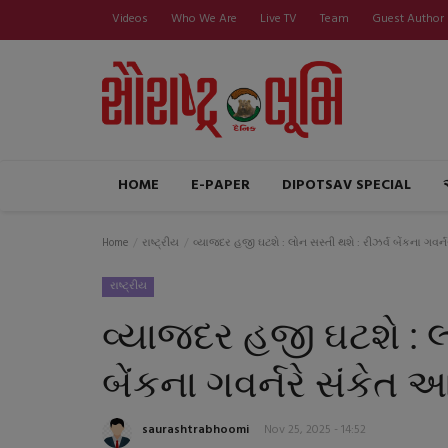
Videos
Who We Are
Live TV
Team
Guest Author
HOME
E-PAPER
DIPOTSAV SPECIAL
Home
રાષ્ટ્રીય
વ્યાજદર હજી ઘટશે : લોન સસ્તી થશે : રીઝર્વ બેંકના ગવર્ન
રાષ્ટ્રીય
વ્યાજદર હજી ઘટશે : લો
બેંકના ગવર્નરે સંકેત 
saurashtrabhoomi
Nov 25, 2025 - 14:52