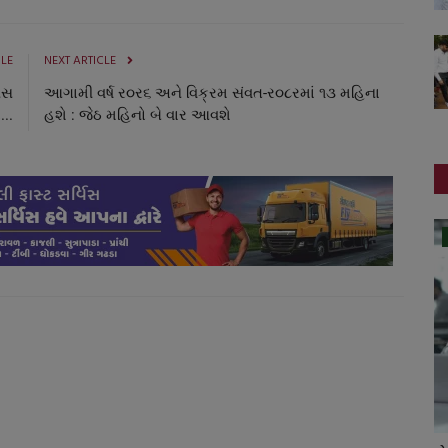
CLE
NEXT ARTICLE
નસ
આગામી વર્ષ ર૦ર૬ અને વિક્રમ સંવત-ર૦૮રમાં ૧૩ મહિના
...
હશે : જેઠ મહિનો બે વાર આવશે
ગુનાખોરી