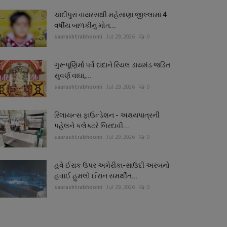
ચાંદીપુરા વાયરસથી મહેસાણા જીલ્લામાં 4
વર્ષીય બાળકીનું મોત...
saurashtrabhoomi
Jul 29, 2026
0
ગુરૂપૂણિર્માં પર્વે દાદાને રિયલ ડાયમંડ જડિત
સુવર્ણ વાઘા,...
saurashtrabhoomi
Jul 29, 2026
0
રિલાયન્સ ફાઉન્ડેશન - અક્ષયપાત્રની
પહેલને કલેક્ટરે બિરદાવી...
saurashtrabhoomi
Jul 29, 2026
0
હવે ઈરાક ઉપર અમેરીકા-સાઉદી અરબનો
હવાઈ હુમલો ઈરાન સમર્થીત...
saurashtrabhoomi
Jul 29, 2026
0