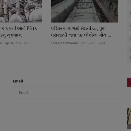
ીંગ કંપનીઓને દૈનિક
પશ્ચિમ બંગાળમાં મેઘતાંડવ, પુલ
ડનું નુકશાન
ઘરાશાયી થતાં ૧૪ લોકોનાં મોત,...
mi
Apr 16, 2026
0
saurashtrabhoomi
Oct 6, 2025
0
Email