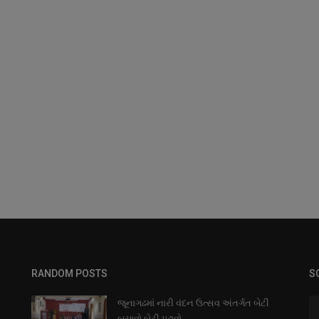
RANDOM POSTS
S
જૂનાગઢમાં નારી વંદન ઉત્સવ અંતર્ગત બેટી
બચાવો બેટી પઢાવો...