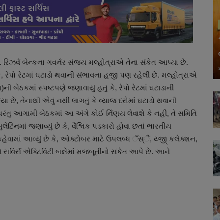
ઝર્વ બેન્કના ગવર્નર સંજય મલ્હોત્રાએ તેના સંકેત આપ્યા છે.
ે, રેપો રેટમાં ઘટાડો થવાની સંભાવના હજી પણ રહેલી છે. મલ્હોત્રાએ
ની બેઠકમાં સ્પષ્ટપણે જણાવાયું હતું કે, રેપો રેટમાં ઘટાડાની
 છે, તેનાથી એવું નથી લાગતું કે વ્યાજ દરોમાં ઘટાડો થવાની
ંતુ આગામી બેઠકમાં આ અંગે કોઈ ર્નિણય લેવાશે કે નહીં, તે સમિતિ
ુલેટિનમાં જણાવ્યું છે કે, વૈશ્વિક પડકારો હોવા છતાં ભારતીય
 કહેવામાં આવ્યું છે કે, ઓક્ટોબર માટે ઉપલબ્ધ ઁસ્ૈં, ય્જી્ કલેક્શન,
 સવિર્સ એક્ટિવિટી બન્નેમાં મજબૂતીનો સંકેત આપે છે. આને