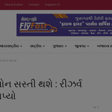
About Author
Contact
Support US
આંતરરાષ્ટ્રીય
રાષ્ટ્રીય
ગુજરાત
જુનાગઢ
બજારના 
રે સંકેત આપ્યો
ન સસ્તી થશે : રીઝર્વ
આપ્યો
0