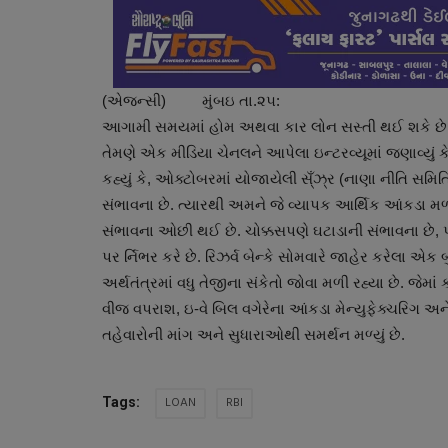
(એજન્સી) મુંબઇ તા.૨૫:
આગામી સમયમાં હોમ અથવા કાર લોન સસ્તી થઈ શકે છે. રિ
તેમણે એક મીડિયા ચેનલને આપેલા ઇન્ટરવ્યૂમાં જણાવ્યું ક
કહ્યું કે, ઓક્ટોબરમાં યોજાયેલી સ્ઁઝ્ર (નાણા નીતિ સમિતિ)
સંભાવના છે. ત્યારથી અમને જે વ્યાપક આર્થિક આંકડા મળ્યા
સંભાવના ઓછી થઈ છે. ચોક્કસપણે ઘટાડાની સંભાવના છે, પર
પર ર્નિભર કરે છે. રિઝર્વ બેન્કે સોમવારે જાહેર કરેલા એક બ
અર્થતંત્રમાં વધુ તેજીના સંકેતો જોવા મળી રહ્યા છે. જેમાં
વીજ વપરાશ, ઇ-વે બિલ વગેરેના આંકડા મેન્યુફેક્ચરિગ અને
તહેવારોની માંગ અને સુધારાઓથી સમર્થન મળ્યું છે.
LOAN
RBI
Tags: