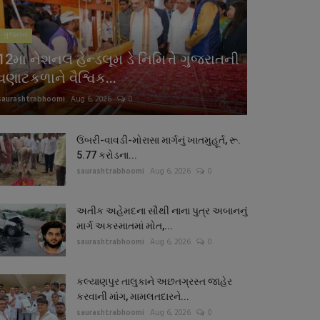
ગુજરાત
12મા નેશનલ હેન્ડલૂમ ડે નિમિત્તે ગુજરાતની
વણાટકળાને વૈશ્વિક...
saurashtrabhoomi
Aug 6, 2026
0
ઉંબરી-વાવડી-મોરાસા માર્ગનું ખાતમુહૂર્ત, રૂ.
5.77 કરોડના...
saurashtrabhoomi
Aug 6, 2026
0
અતીક અહેમદના સૌથી નાના પુત્ર અબાનનું
માર્ગ અકસ્માતમાં મોત,...
saurashtrabhoomi
Aug 6, 2026
0
કલ્યાણપુર તાલુકાને અછતગ્રસ્ત જાહેર
કરવાની માંગ, મામલતદારને...
saurashtrabhoomi
Aug 6, 2026
0