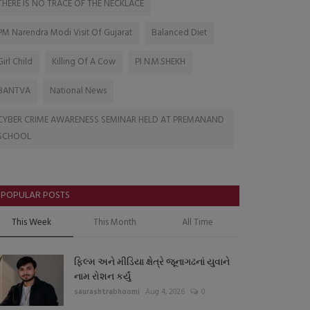
THERE IS NO TRACE OF THE NECKLACE
PM Narendra Modi Visit Of Gujarat
Balanced Diet
Girl Child
Killing Of A Cow
PI N.M.SHEKH
BANTVA
National News
CYBER CRIME AWARENESS SEMINAR HELD AT PREMANAND
SCHOOL
POPULAR POSTS
This Week
This Month
All Time
ફિલ્મ અને મીડિયા ક્ષેત્રે જૂનાગઢનાં યુવાને
નામ રોશન કર્યું
saurashtrabhoomi
Aug 4, 2026
0