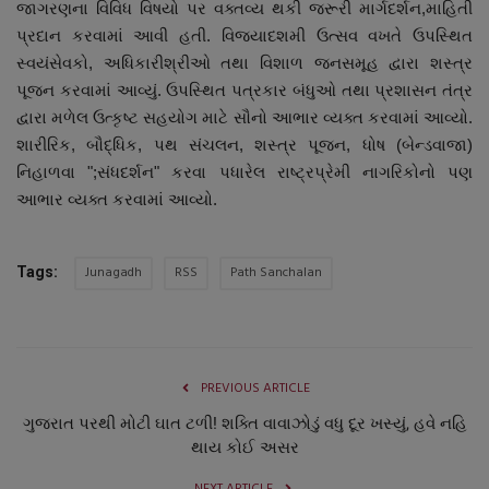
જાગરણના વિવિધ વિષયો પર વક્તવ્ય થકી જરૂરી માર્ગદર્શન,માહિતી
પ્રદાન કરવામાં આવી હતી. વિજયાદશમી ઉત્સવ વખતે ઉપસ્થિત
સ્વયંસેવકો, અધિકારીશ્રીઓ તથા વિશાળ જનસમૂહ દ્વારા શસ્ત્ર
પૂજન કરવામાં આવ્યું. ઉપસ્થિત પત્રકાર બંધુઓ તથા પ્રશાસન તંત્ર
દ્વારા મળેલ ઉત્કૃષ્ટ સહયોગ માટે સૌનો આભાર વ્યક્ત કરવામાં આવ્યો.
શારીરિક, બૌદ્ધિક, પથ સંચલન, શસ્ત્ર પૂજન, ધોષ (બેન્ડવાજા)
નિહાળવા ";સંધદર્શન" કરવા પધારેલ રાષ્ટ્રપ્રેમી નાગરિકોનો પણ
આભાર વ્યક્ત કરવામાં આવ્યો.
Junagadh
RSS
Path Sanchalan
Tags:
PREVIOUS ARTICLE
ગુજરાત પરથી મોટી ઘાત ટળી! શક્તિ વાવાઝોડું વધુ દૂર ખસ્યું, હવે નહિ
થાય કોઈ અસર