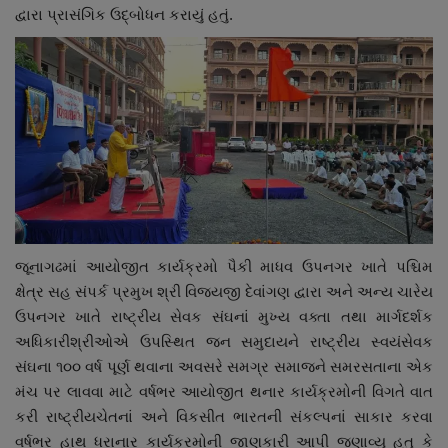
દ્વારા પ્રાસંગિક ઉદ્બોધન કરાયું હતું.
જૂનાગઢમાં આયોજીત કાર્યક્રમો પૈકી માધવ ઉપનગર ખાતે પશ્ચિમ
ક્ષેત્ર સહ સંપર્ક પ્રમુખ શ્રી વિજયજી દેવાંગણ દ્વારા અને અન્ય ચારેય
ઉપનગર ખાતે રાષ્ટ્રીય સેવક સંઘનાં મુખ્ય વક્તા તથા માર્ગદર્શક
અધિકારીશ્રીઓએ ઉપસ્થિત જન સમુદાયને રાષ્ટ્રીય સ્વયંસેવક
સંઘના ૧૦૦ વર્ષ પૂર્ણ થવાના અવસરે સમગ્ર સમાજને સમરસતાના એક
મંચ પર લાવવા માટે વર્ષભર આયોજીત થનાર કાર્યક્રમોની વિગતે વાત
કરી રાષ્ટ્રીયચેતનાં અને વિકસીત ભારતની સંકલ્પનાં સાકાર કરવા
વર્ષભર હાથ ધરાનાર કાર્યક્રમોની જાણકારી આપી જણાવ્યુ હતુ કે