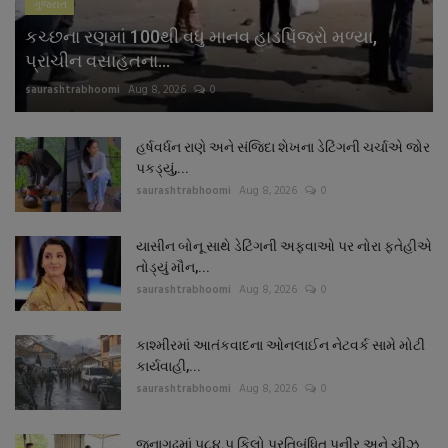
ગુજરાત
કચ્છના રણમાં 100થી વધુ માનવ હાડપિંજરો મળ્યા,
પ્રાચીન વસાહતના...
saurashtrabhoomi
Aug 8, 2026
0
હર્ષવર્ધન રાણે અને સંજિદા શેખના ડેટિંગની ચર્ચાએ જોર
પકડ્યું,...
saurashtrabhoomi
Aug 8, 2026
0
યાસીન બોનૂ સાથે ડેટિંગની અફવાઓ પર નોરા ફતેહીએ
તોડ્યું મૌન,...
saurashtrabhoomi
Aug 8, 2026
0
કાશ્મીરમાં આતંકવાદના ઓનલાઈન નેટવર્ક સામે મોટી
કાર્યવાહી,...
saurashtrabhoomi
Aug 8, 2026
0
જૂનાગઢમાં ૫૮૪.૫ કિલો પ્રતિબંધિત પનીર અને ચીઝ