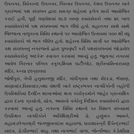
ઉપનગર, વિવેકાનંદ ઉપનગર, ગિરનાર ઉપનગર, કેશવ ઉપનગર ખાતે
નાણાંકીય સમાચાર
પ્રારંભમાં પથ સંચલન દ્વારા સમગ્ર શહેરમાં ફ્લેગ માર્ચ આયોજિત
કરાઈ હતી, પૂર્ણ ગણવેશમાં ૨૮૭ તરુણ સ્વયંસેવકો તથા ૪૬ બાલ
સ્થાનિક સમાચાર
સ્વયંસેવકોએ પથ સંચલનમાં ભાગ લીધો હતો. મહાનગર સાથે સાથે
જિલ્લાના તાલુકાના વિવિધ સ્થાનો પર આયોજિત ઉત્સવમાં ૫૦૦ થી વધુ
સ્પોર્ટ્સ
સ્વયંસેવકો એ ભાગ લીધેલ હતો. શહેરના વિવિધ માર્ગો પર આયોજિત
પથ સંચલનનું નગરજનો દ્વારા પુષ્પવૃષ્ટી કરી પથસંચલનમાં જોડાયેલ
રાશિફળ
સ્વયંસેવકોનું અદકેરૂ સ્વાગત કરવામાં આવ્યું હતું. જૂનાગઢ નગરમાં
આવેલ ગિરનાર પબ્લિક સ્કૂલ,શિવમ પાર્ટીપ્લોટ, શ્રીસ્વામિનારાયણ
ગુનાખોરી
મંદિર, કન્યા છાત્રાલય
જોષીપુરા, ગેબી હનુમાનજી મંદિર, ગાંધીગ્રામ તથા મેંદરડા, ભેંસાણ,
બોલિવૂડ
માણાવદર,વિસાવદર,તથા વંથલી ખાતે રાષ્ટ્રભક્ત નાગરિકોની બહોળી
ઉપસ્થિતિમાં દૈનંદિન શાખાઓમાં થતા કાર્યક્રમોને જાહેર પ્રાત્યક્ષિક
સ્વાસ્થ્ય
દ્વારા દંડના પ્રયોગો, યોગ, આસનો વગેરેનું નિર્દેશન સ્વયંસેવકો દ્વારા
કરવામાં આવ્યું હતું. નગરના વિવિધ સ્થાનો પર વિશાળ સંખ્યામાં
ઉપસ્થિત નાગરિકોને અતિથિશ્રીઓ ડો. હણુંમંત આમને,
મહામંડલેશ્વરશ્રી જગજીવનદાસ મહારાજ, ધારાશાસ્ત્રી દિપેન્દ્રભાઈ
યાદવ, ડો.ધીરુભાઈ શાહ તથા નાગભાઈ વાળા, જેન્તીભાઇ કે.ઠેશીયા