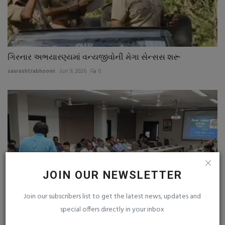
ગિરનાર અભયારણ્યમાં વન્યજીવોની મેગા સેન્સસ શરૂ
saurashtrabhoomi
Jun 9, 2026
0
JOIN OUR NEWSLETTER
Join our subscribers list to get the latest news, updates and
special offers directly in your inbox