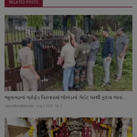
RELATED POSTS
જૂનાગઢનાં ગ્રોફેડ વિસ્તારમાં લોખંડનાં ગેઈટ પરથી કુદવા જતાં...
saurashtrabhoomi
Aug 1, 2026
0