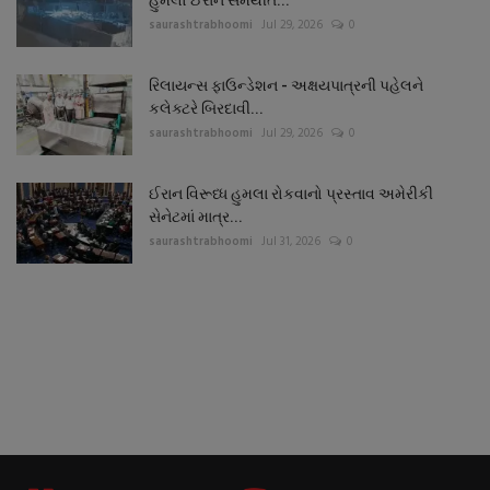
હુમલો ઈરાન સમર્થીત...
saurashtrabhoomi
Jul 29, 2026
0
રિલાયન્સ ફાઉન્ડેશન - અક્ષયપાત્રની પહેલને
કલેક્ટરે બિરદાવી...
saurashtrabhoomi
Jul 29, 2026
0
ઈરાન વિરૂધ્ધ હુમલા રોકવાનો પ્રસ્તાવ અમેરીકી
સેનેટમાં માત્ર...
saurashtrabhoomi
Jul 31, 2026
0