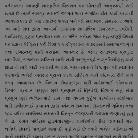
વર્તમાનમાં આપણી સાંસ્કૃતિક વિરાસત પર ચોતરફી આક્રમણો થઈ
રહ્યા છે ત્યારે સમગ્ર સમાજે જાગૃત અને સંગઠિત રીતે કાર્ય કરવાની
આવશ્યકતા છે. આ ત્યારેજ શક્ય બને જો સમાજમાં સમરસતા આવે,
આ માટે સંઘ દ્વારા આગામી સમયમાં સામાજિક સમરસતા, સ્વદેશી,
પર્યાવરણ, કુટુંબ પ્રબોધન તથા નાગરિક કર્તવ્ય જેવા મહત્વપૂર્ણ વિષયો
પર ધ્યાન કેન્દ્રિત કરી વિશાળ કાર્યક્રમોના માધ્યમથી સમાજ જાગૃતિ
તથા સંગઠનનું કાર્ય કરવામાં આવનાર છે. જેમાં સમાજના પ્રબુદ્ધ
નાગરિકો, સજ્જન શક્તિને સાથે રાખી અદ્ભુતપૂર્વ રાષ્ટ્રનિર્માણનું કાર્ય
થાય તે માટે કાર્ય કરવામાં આવશે. ભારતમાતાને વિશ્વગુરુ પદે સ્થાપિત
કરવાનો અનેરો અવસર પ્રાપ્ત કરવા સક્રિય અને કટિબદ્ધ રીતે કાર્ય
કરવું આવશ્યક છે. વિભાગ સેવાપ્રમુખ શ્રી મહેશભાઈ સોનપાલ,
વિભાગ પ્રચાર પ્રમુખ શ્રી પ્રણવભાઈ ત્રિવેદી, વિભાગ સહ સેવા
પ્રમુખ શ્રી અશ્વિનભાઈ રામ તથા વિભાગ કુટુંબ પ્રબોધન સંયોજક
શ્રી સતીશભાઈ કુબાવત દ્વારા વર્તમાન સમયમાં સંગઠનની ભૂમિકા તથા
૧૦૦ વર્ષના સંઘર્ષમય સમયની વિસ્તૃત જાણકારી આપતા જણાવ્યુ હતુ
કે ડો. કેશવ બલિરામ હેડગેવારજીના માર્ગદર્શન નીચે ૧૯૨૫થી શરૂ
થયેલી સંઘની યાત્રાને શતાબ્દી પૂર્ણ થઈ છે ત્યારે અનેક કઠિનાઈઓ
અને સંઘર્ષપૂર્ણ સમય પસાર કરતા આજે સમગ્ર સમાજને સાથે લઈને