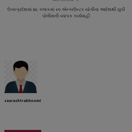
NEXT ARTICLE
ઉત્તરપ્રદેશમાં ૪૮ કલાકમાં ર૦ એન્કાઉન્ટર યોગીના આદેશથી યુપી
પોલીસની વ્યાપક કાર્યવાહી
saurashtrabhoomi