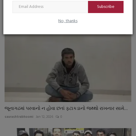
જૂનાગઢ જિલ્લા પંચાયત દ્વારા જિલ્લાના સરપંચશ્રીઓ, તલાટી-
Subscribe
કમ-મંત્રીઓ...
saurashtrabhoomi
Sep 15, 2025
0
No, thanks
જૂનાગઢમાં પરવાનો ન હોવા છતાં ફટાકડાનો જથ્થો રાખનાર સામે...
saurashtrabhoomi
Jan 12, 2026
0