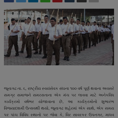
About Author
Contact
Dipotsav Special
આંતરરાષ્ટ્રીય
રાષ્ટ્રીય
ગુજરાત
જુનાગઢ
જૂનાગઢ તા. ૬, રાષ્ટ્રીય સ્વયંસેવક સંઘના ૧૦૦ વર્ષ પૂર્ણ થવાના અવસરે
સમગ્ર સમાજને સમરસતાના એક મંચ પર લાવવા માટે અનેકવિધ
Support US
કાર્યક્રમો વર્ષભર યોજાવાના છે, આ કાર્યક્રમોનો શુભારંભ
વિજયાદશમી ઉત્સવથી થયો, જૂનાગઢ શહેરમાં એક સાથે, એક સમય
બજારના સમાચાર
પર પાંચ વિવિધ સ્થાનો પર જેવા કે, વિર સાવરકર ઉપનગર, માધવ