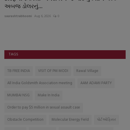
અબજ ડોલરનું...
ફ
saurashtrabhoomi
Aug 6, 2026
0
sa
પ્
ડિસ
TAGS
TB FREE INDIA
VISIT OF PM MODI
Rawal Village
All India Goldsmith Association meeting
AAM ADAMI PARTY
MUMBAI NSG
Make In India
Order to pay $5 million in sexual assault case
Obstacle Competition
Molecular Energy Field
પોર્ટઓફિસર