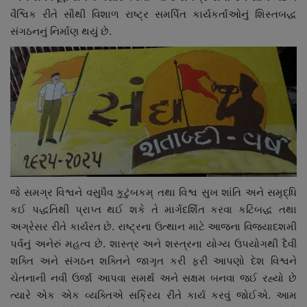
વૈશ્વિક રીતે સૌથી વિશાળ રાષ્ટ્ર સમર્પિત કાર્યકર્તાઓનું શિસ્તબદ્ધ
સંગઠનનું નિર્માણ થયું છે.
જે સમગ્ર વિશ્વને વસુધૈવ કુટુંબકમ્ તથા વિશ્વ સુખ શાંતિ અને સમૃદ્ધિ
કઈ પદ્ધતિથી પ્રાપ્ત થઈ શકે તે માર્ગદર્શિત કરવા કટિબદ્ધ તથા
અગ્રેસર રીતે કાર્યરત છે. રાષ્ટ્રના ઉત્થાન માટે આજના વિજયાદશમી
પર્વનું અનેરું મહત્વ છે. શાસ્ત્ર અને શસ્ત્રના યોગ્ય ઉપયોગથી દૈવી
શક્તિ અને સંગઠન શક્તિને જાગૃત કરી ફરી આપણો દેશ વિશ્વને
ચેતનાની નવી ઉર્જા આપવા સમર્થ અને સક્ષમ બનવા જઈ રહ્યો છે
ત્યારે એક એક વ્યક્તિએ સક્રિય રીતે કાર્ય કરવું જોઈએ. આમ