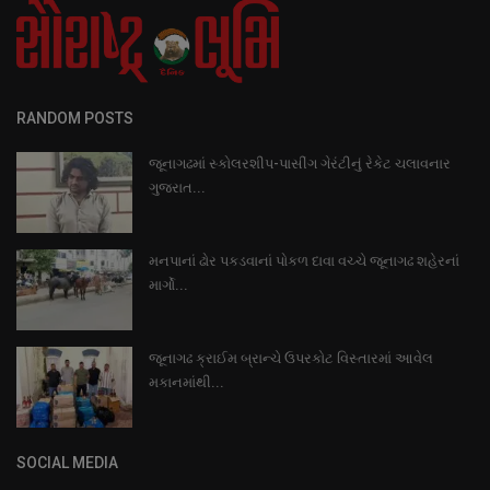
RANDOM POSTS
જૂનાગઢમાં સ્કોલરશીપ-પાસીંગ ગેરંટીનું રેકેટ ચલાવનાર
ગુજરાત...
મનપાનાં ઢોર પકડવાનાં પોકળ દાવા વચ્ચે જૂનાગઢ શહેરનાં
માર્ગો...
જૂનાગઢ ક્રાઈમ બ્રાન્ચે ઉપરકોટ વિસ્તારમાં આવેલ
મકાનમાંથી...
SOCIAL MEDIA