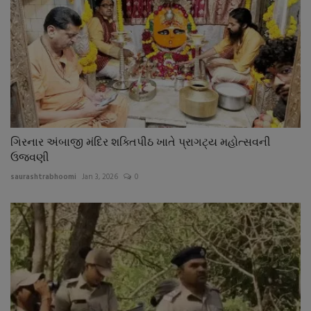
ગિરનાર અંબાજી મંદિર શક્તિપીઠ ખાતે પ્રાગટ્ય મહોત્સવની
ઉજવણી
saurashtrabhoomi
Jan 3, 2026
0