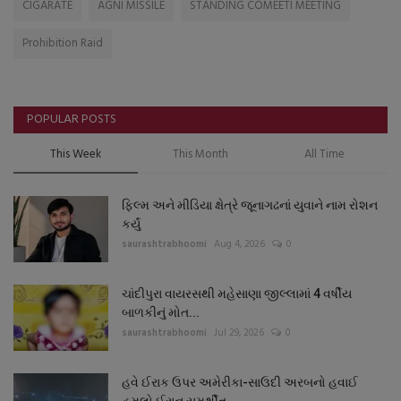
CIGARATE
AGNI MISSILE
STANDING COMEETI MEETING
Prohibition Raid
POPULAR POSTS
This Week
This Month
All Time
ફિલ્મ અને મીડિયા ક્ષેત્રે જૂનાગઢનાં યુવાને નામ રોશન
કર્યું
saurashtrabhoomi
Aug 4, 2026
0
ચાંદીપુરા વાયરસથી મહેસાણા જીલ્લામાં 4 વર્ષીય
બાળકીનું મોત...
saurashtrabhoomi
Jul 29, 2026
0
હવે ઈરાક ઉપર અમેરીકા-સાઉદી અરબનો હવાઈ