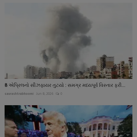
8 એપ્રિલનો સીઝફાયર તુટયો : સમગ્ર મધ્યપૂર્વ વિસ્તાર ફરી...
saurashtrabhoomi
Jun 8, 2026
0