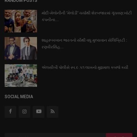
RANDOM POSTS
મોદી-મેલોનીની ‘મેલોડી’ ચર્ચાથી શેરબજારમાં ગૂંચવણ:ખોટી
કંપનીના...
શાહરૂખખાન ભારતનો સૌથી વધુ મુલ્યવાન સેલિબ્રિટી :
રણવીરસિંહ...
એલસીબી પોલીસે રૂા.૯.૫૧ લાખનો મુદ્દામાલ કબજે કર્યો
SOCIAL MEDIA