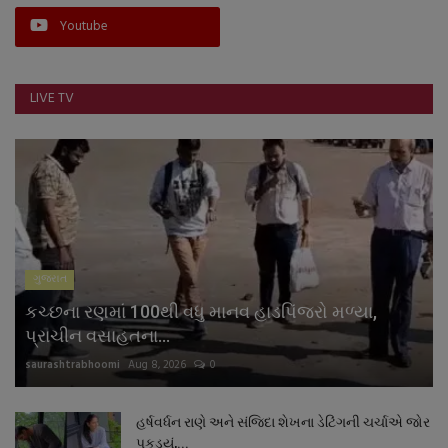
Youtube
LIVE TV
ગુજરાત
કચ્છના રણમાં 100થી વધુ માનવ હાડપિંજરો મળ્યા,
પ્રાચીન વસાહતના...
saurashtrabhoomi
Aug 8, 2026
0
હર્ષવર્ધન રાણે અને સંજિદા શેખના ડેટિંગની ચર્ચાએ જોર
પકડ્યું,...