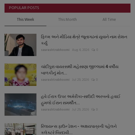
POPULAR POSTS
This Week
This Month
All Time
ફિલ્મ અને મીડિયા ક્ષેત્રે જૂનાગઢનાં યુવાને નામ રોશન
કર્યું
saurashtrabhoomi
Aug 4, 2026
0
ચાંદીપુરા વાયરસથી મહેસાણા જીલ્લામાં 4 વર્ષીય
બાળકીનું મોત...
saurashtrabhoomi
Jul 29, 2026
0
હવે ઈરાક ઉપર અમેરીકા-સાઉદી અરબનો હવાઈ
હુમલો ઈરાન સમર્થીત...
saurashtrabhoomi
Jul 29, 2026
0
રિલાયન્સ ફાઉન્ડેશન - અક્ષયપાત્રની પહેલને
કલેક્ટરે બિરદાવી...