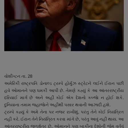
About Author
Contact
Dipotsav Special
આંતરરાષ્ટ્રીય
રાષ્ટ્રીય
ગુજરાત
વોશીંગ્ટન તા. 28
અમેરિકી રાષ્ટ્રપતિ ડોનાલ્ડ ટ્રમ્પે હોર્મુઝ સ્ટ્રેટને લઈને ઈરાન પછી
જુનાગઢ
હવે ઓમાનને પણ ધમકી આપી છે. તેમણે કહ્યું કે આ આંતરરાષ્ટ્રીય
દરિયાઈ માર્ગ છે અને અહીં કોઈ એક દેશનો કબ્જાે ન હોઈ શકે.
દુનિયાના તમામ જહાજાેને અહીંથી પસાર થવાની આઝાદી હશે.
Support US
ટ્રમ્પે કહ્યું કે અમે તેના પર નજર રાખીશું, પરંતુ તેને કોઈ નિયંત્રિત
નહીં કરે. ઈરાન તેને નિયંત્રિત કરવા માંગે છે, પરંતુ આવું નહીં થાય. આ
બજારના સમાચાર
આંતરરાષ્ટ્રીય જળક્ષેત્ર છે. ઓમાનને પણ બાકીના દેશોની જેમ વર્તવું