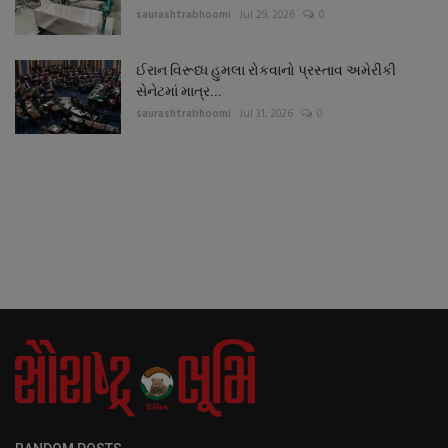
saurashtrabhoomi
Jul 29, 2026
0
ઈરાન વિરૂધ્ધ હુમલા રોકવાનો પ્રસ્તાવ અમેરીકી
સેનેટમાં માત્ર...
saurashtrabhoomi
Jul 31, 2026
0