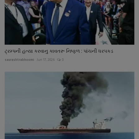
ટ્રમ્પની હત્યા કરવાનુ કાવતરૂ નિષ્ફળ : પાંચની ધરપકડ
saurashtrabhoomi
Jun 17, 2026
0