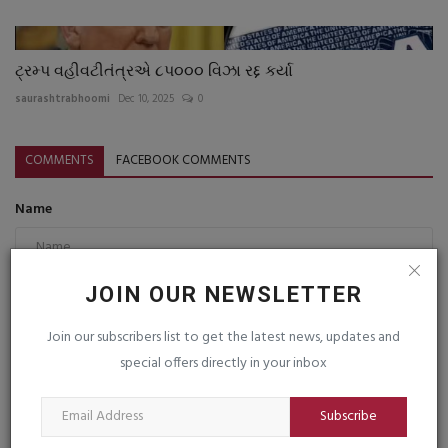
ટ્રમ્પ વહીવટીતંત્રએ ૮પ૦૦૦ વિઝા રદ્દ કર્યા
saurashtrabhoomi
Dec 10, 2025
0
COMMENTS
FACEBOOK COMMENTS
Name
JOIN OUR NEWSLETTER
Email
Join our subscribers list to get the latest news, updates and
special offers directly in your inbox
Comment
Subscribe