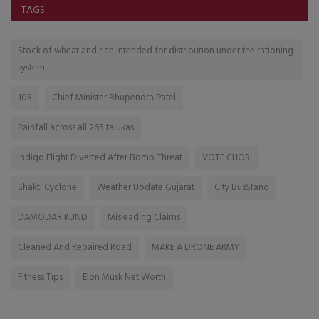
TAGS
Stock of wheat and rice intended for distribution under the rationing
system
108
Chief Minister Bhupendra Patel
Rainfall across all 265 talukas
Indigo Flight Diverted After Bomb Threat
VOTE CHORI
Shakti Cyclone
Weather Update Gujarat
City BusStand
DAMODAR KUND
Misleading Claims
Cleaned And Repaired Road
MAKE A DRONE ARMY
Fitness Tips
Elon Musk Net Worth