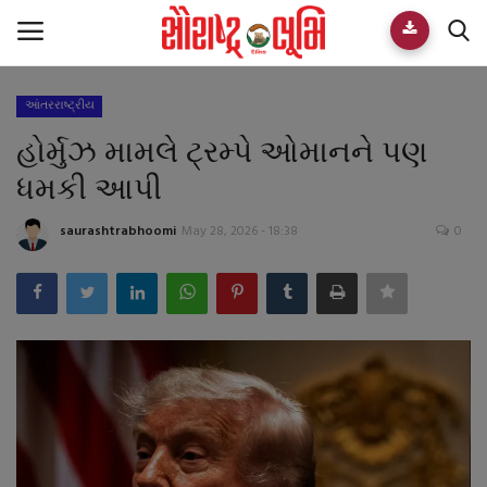
આંતરરાષ્ટ્રીય
Home
હોર્મુઝ મામલે ટ્રમ્પે ઓમાનને પણ
E-paper
ધમકી આપી
Videos
saurashtrabhoomi
May 28, 2026 - 18:38
0
Who We Are
Live TV
Team
Guest Author