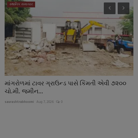
સ્થાનિક સમાચાર
માંગરોળમાં ટાવર ગ્રાઉન્ડ પાસે કિંમતી એવી ૭૨૦૦
જ
ચો.મી. જમીન...
મ
saurashtrabhoomi
Aug 7, 2026
0
sa
રા
અને