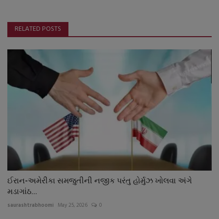
RELATED POSTS
ઈરાન-અમેરીકા સમજુતીની નજીક પરંતુ હોર્મુઝ ખોલવા અંગે
મડાગાંઠ...
saurashtrabhoomi
May 25, 2026
0