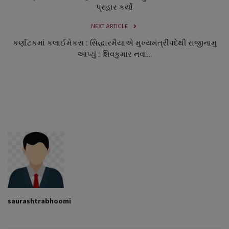
પ્રહાર કર્યો
NEXT ARTICLE
કર્ણાટકમાં કલાઈમેકસ : સિદ્ધારમૈયાએ મુખ્યમંત્રીપદેથી રાજીનામુ
આપ્યું : શિવકુમાર નવા...
saurashtrabhoomi