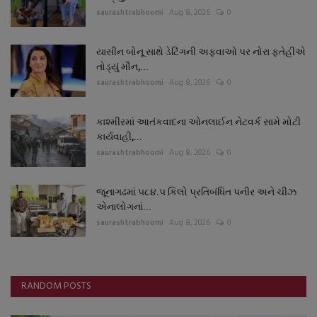
saurashtrabhoomi
Aug 8, 2026
0
યાસીન બોનૂ સાથે ડેટિંગની અફવાઓ પર નોરા ફતેહીએ
તોડ્યું મૌન,...
saurashtrabhoomi
Aug 8, 2026
0
કાશ્મીરમાં આતંકવાદના ઓનલાઈન નેટવર્ક સામે મોટી
કાર્યવાહી,...
saurashtrabhoomi
Aug 8, 2026
0
જૂનાગઢમાં ૫૮૪.૫ કિલો પ્રતિબંધિત પનીર અને ચીઝ
એનાલોગનાં...
saurashtrabhoomi
Aug 8, 2026
0
RANDOM POSTS