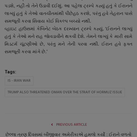
પડશે, નહીં તો તેને ઉડાવી દઈશું. આ પહેલા ટ્રમ્પે કહ્યું હતું કે ઈરાનને
નાણાંકીય સમાચાર
લાગ્યું હતું કે તેઓ વાતચીતમાંથી પીછેહઠ કરશે, પરંતુ હવે તેહરાન પાસે
સમજૂતી કરવા સિવાય કોઈ વિકલ્પ બચ્યો નથી.
સ્થાનિક સમાચાર
વ્હાઇટ હાઉસમાં કેબિનેટ બેઠક દરમ્યાન ટ્રમ્પે કહ્યું, ‘ઈરાનને લાગ્યું
હતું કે તેઓ મને રાહ જાેવડાવીને થકવી દેશે. તેમને લાગ્યું કે મારી સામે
સ્પોર્ટ્સ
મિડટર્મ ચૂંટણીઓ છે, પરંતુ મને તેની પરવા નથી. ઈરાન હવે ફક્ત
સમજૂતી કરવા માંગે છે.’
રાશિફળ
ગુનાખોરી
Tags:
IS - IRAN WAR
બોલિવૂડ
TRUMP ALSO THREATENED OMAN OVER THE STRAIT OF HORMUZ ISSUE
સ્વાસ્થ્ય
PREVIOUS ARTICLE
છેલ્લા ત્રણ દિવસમાં બીજીવાર અમેરીકાએ હુમલો કર્યો : ઈરાને વળતો