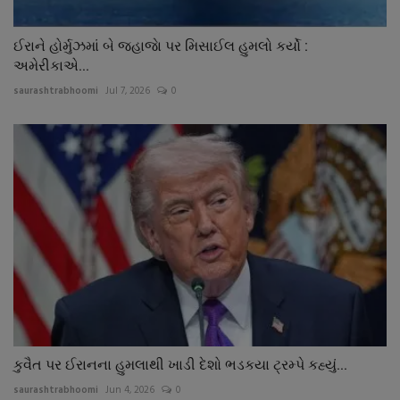
ઈરાને હોર્મુઝમાં બે જહાજાે પર મિસાઈલ હુમલો કર્યો :
અમેરીકાએ...
saurashtrabhoomi
Jul 7, 2026
0
કુવૈત પર ઈરાનના હુમલાથી ખાડી દેશો ભડકયા ટ્રમ્પે કહ્યું...
saurashtrabhoomi
Jun 4, 2026
0