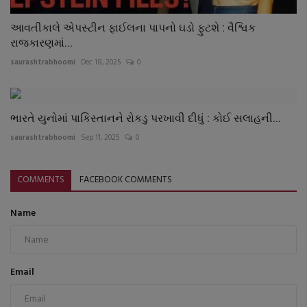
આવતીકાલે એપસ્ટીન ફાઈલના પાપનો ઘડો ફુટશે : વૈશ્વિક
રાજકારણમાં...
saurashtrabhoomi
Dec 18, 2025
0
ભારતે યુનોમાં પાકિસ્તાનને રોકડુ પરખાવી દીધું : કોઈ સલાહની...
saurashtrabhoomi
Sep 11, 2025
0
COMMENTS
FACEBOOK COMMENTS
Name
Email