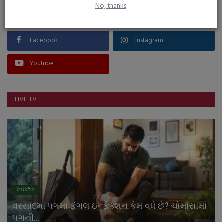
No, thanks
FOLLOW US
Facebook
Instagram
Youtube
LIVE TV
સ્વાસ્થ્ય
વરસાદમાં પગમાં ફંગલ ઇન્ફેક્શન કેમ વધે છે? ચોમાસામાં
પગની...