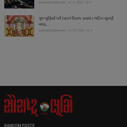
saurashtrabhoomi
Jul 31, 2026
0
ગુરૂપૂણિર્માં પર્વે દાદાને રિયલ ડાયમંડ જડિત સુવર્ણ
વાઘા,...
saurashtrabhoomi
Jul 29, 2026
0
RANDOM POSTS