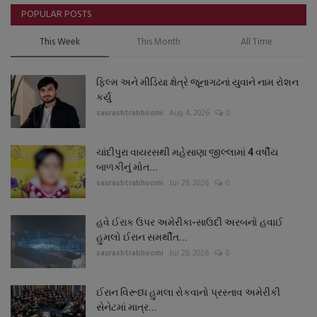
POPULAR POSTS
This Week
This Month
All Time
ફિલ્મ અને મીડિયા ક્ષેત્રે જૂનાગઢનાં યુવાને નામ રોશન
કર્યું
saurashtrabhoomi
Aug 4, 2026
0
ચાંદીપુરા વાયરસથી મહેસાણા જીલ્લામાં 4 વર્ષીય
બાળકીનું મોત...
saurashtrabhoomi
Jul 29, 2026
0
હવે ઈરાક ઉપર અમેરીકા-સાઉદી અરબનો હવાઈ
હુમલો ઈરાન સમર્થીત...
saurashtrabhoomi
Jul 29, 2026
0
ઈરાન વિરૂધ્ધ હુમલા રોકવાનો પ્રસ્તાવ અમેરીકી
સેનેટમાં માત્ર...