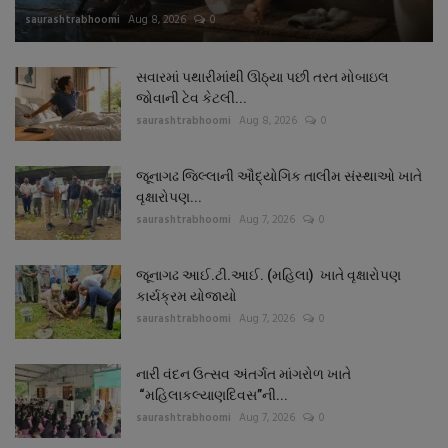
saurashtrabhoomi
Aug 8, 2026
0
સવારમાં પથારીમાંથી ઊઠ્યા પછી તરત મોબાઇલ
જોવાની ટેવ કેટલી...
saurashtrabhoomi
Aug 8, 2026
0
જૂનાગઢ જિલ્લાની ઔદ્યોગિક તાલીમ સંસ્થાઓ ખાતે
વૃક્ષારોપણ...
saurashtrabhoomi
Aug 7, 2026
0
જૂનાગઢ આઈ.ટી.આઈ. (મહિલા) ખાતે વૃક્ષારોપણ
કાર્યક્રમ યોજાયો
saurashtrabhoomi
Aug 7, 2026
0
નારી વંદન ઉત્સવ અંતર્ગત માંગરોળ ખાતે
“મહિલાકલ્યાણદિવસ”ની...
saurashtrabhoomi
Aug 7, 2026
0