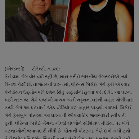
About Author
Contact
Dipotsav Special
આંતરરાષ્ટ્રીય
રાષ્ટ્રીય
(એજન્સી) ટોરેન્ટો, તા.૨૯:
કેનેડામાં ગેંગ વોર વધી રહી છે, ખાસ કરીને ભારતીય ગેંગસ્ટરોએ ત્યાં
ગુજરાત
વિનાશ વેર્યો છે. તાજેતરની ઘટનામાં, લોરેન્સ બિશ્નોઈ ગેંગે ફરી એકવાર
કેનેડિયન ઉદ્યોગપતિ દર્શન સિંહ સહસીની હત્યા કરી દીધી. આ ઘટના
જુનાગઢ
પછી તરત જ, ગેંગે પંજાબી ગાયક ચન્ની નટ્ટનના ઘરની બહાર ગોળીબાર
કર્યો. ગેંગે આ ઘટનાનો એક વીડિયો પણ બહાર પાડ્યો. બાદમાં, બિશ્નોઈ
Support US
ગેંગે ફેસબુક પોસ્ટમાં આ ઘટનાની ઔપચારિક જવાબદારી સ્વીકારી
હતી. લોરેન્સ બિશ્નોઈ ગેંગના ગોલ્ડી ધિલ્લોને સોશિયલ મીડિયા પર બંને
બજારના સમાચાર
ઘટનાઓની જવાબદારી લીધી છે. પોતાની પોસ્ટમાં, તેણે દાવો કર્યો હતો
કે ઉદ્યોગપતિ દર્શન સિંહની હત્યા તેની ગેંગ દ્વારા કરવામાં આવી હતી