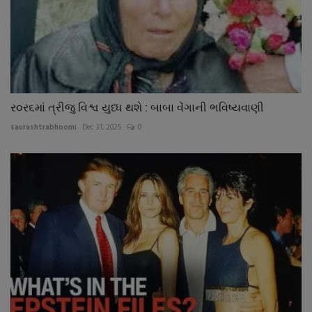
ર૦ર૬માં ત્રીજુ વિશ્વ યુધ્ધ થશે : બાબા વેંગાની ભવિષ્યવાણી
saurashtrabhoomi
Dec 31, 2025
0