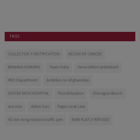
TAGS
COLLECTOR`S NOTIFICATION
RESON OF CANCER
BRAHMA KUMARIS
Team India
VeravalMercantileBank
PRO Department
Airstrikes on Afghanistan
VISITED MCH HOSPITAL
FloodSituation
Shivrajpur Beach
sea sore
Adani Gas
Paper Leak Law
40-km-long massive traffic jam
IRAN FLATLY REFUSED