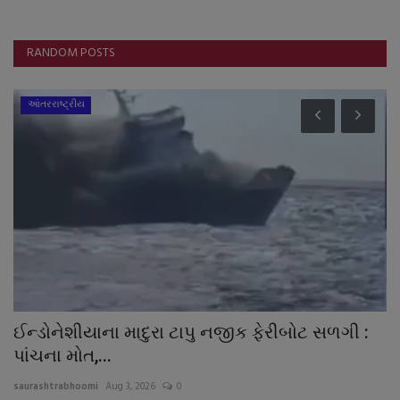
RANDOM POSTS
આંતરરાષ્ટ્રીય
ું
ઈન્ડોનેશીયાના માદુરા ટાપુ નજીક ફેરીબોટ સળગી :
ર
પાંચના મોત,...
બે
saurashtrabhoomi
Aug 3, 2026
0
sa