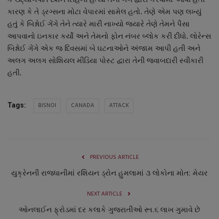
નાણાંકીય સમાચાર
કારણ કે તે ડ્રગ્સના મોટા વેપારમાં સામેલ હતો. તેણે એમ પણ લખ્યું
હતું કે બિશ્નોઈ ગેંગે તેને ત્યારે મારી નાખ્યો જ્યારે તેણે તેમને પૈસા
સ્થાનિક સમાચાર
આપવાનો ઇનકાર કર્યો અને તેમનો ફોન નંબર બ્લોક કરી દીધો. લોરેન્સ
બિશ્નોઈ ગેંગે એક જ દિવસમાં બે ઘટનાઓને અંજામ આપી હતી અને
સ્પોર્ટ્સ
અલગ અલગ સોશિયલ મીડિયા પોસ્ટ દ્વારા તેની જવાબદારી સ્વીકારી
હતી.
રાશિફળ
BISNOI
CANADA
ATTACK
Tags:
ગુનાખોરી
બોલિવૂડ
PREVIOUS ARTICLE
સ્વાસ્થ્ય
યુક્રેનની રાજધાનીમાં રશિયન ડ્રોન હુમલામાં ૩ લોકોના મોત: મેયર
NEXT ARTICLE
ઓનલાઈન ફ્રોડમાં દર કલાકે ગુજરાતીઓ રૂા.૬ લાખ ગુમાવે છે