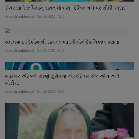
ડોલર સામે રૂપિયાનું સતત ધોવાણ : દૈનિક ખર્ચ પર સીધી અસર
saurashtrabhoomi
Nov 25, 2025
0
ર૦રપમાં ૮૧ દેશોમાંથી ર૪૬૦૦ ભારતીયોને દેશનિકાલ કરાયા
saurashtrabhoomi
Dec 27, 2025
0
સાઈબર એટેકને કારણે યુરોપના એરપોર્ટ પર ચેક ઓન અને
બોર્ડીંગ...
saurashtrabhoomi
Sep 20, 2025
0