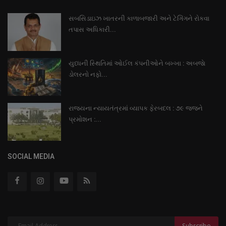
સબસિડાઇઝ ખાતરની કાળાબજારી અને ટેગિંગને રોકવા
તપાસ અધિકારી...
યુધ્ધની સ્થિતિમાં ઓઈલ કંપનીઓને બખ્ખા : અબજાે
ડોલરનો નફો...
રાજયના ન્યાયતંત્રમાં વ્યાપક ફેરબદલ : ૭૯ જજને
પ્રમોશન :...
SOCIAL MEDIA