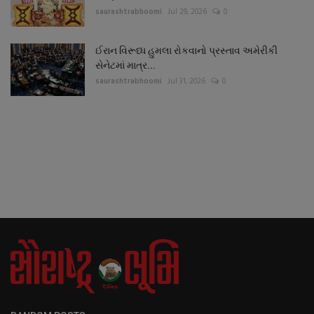
saurashtrabhoomi
Jul 29, 2026
0
ઈરાન વિરૂધ્ધ હુમલા રોકવાનો પ્રસ્તાવ અમેરીકી
સેનેટમાં માત્ર...
saurashtrabhoomi
Jul 31, 2026
0