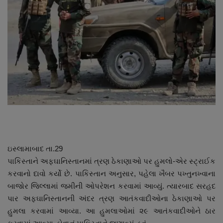
About Author
Contact
Dipotsav Special
આંતરરાષ્ટ્રીય
રાષ્ટ્રીય
ગુજરાત
ઇસ્લામાબાદ તા.29
જુનાગઢ
પાકિસ્તાને અફઘાનિસ્તાનમાં ત્રણ ઠેકાણાઓ પર હુમલો-એર સ્ટ્રાઈક
કરવાનો દાવો કર્યો છે. પાકિસ્તાન અનુસાર, પહેલા ખૈબર પખ્તુનખ્વાના
Support US
બાજોર જિલ્લામાં જમીની ઓપરેશન કરવામાં આવ્યું. ત્યારબાદ સરહદ
પાર અફઘાનિસ્તાનની અંદર ત્રણ આતંકવાદીઓના ઠેકાણાઓ પર
બજારના સમાચાર
હુમલા કરવામાં આવ્યા. આ હુમલાઓમાં ૨૯ આતંકવાદીઓને ઠાર