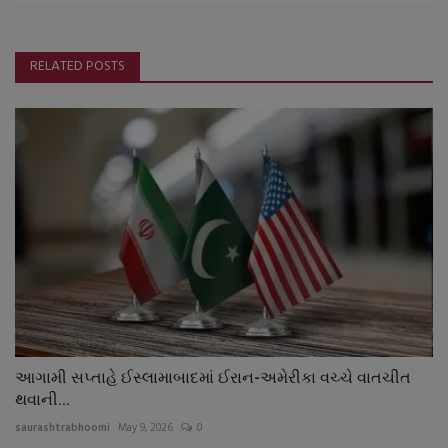
RELATED POSTS
આગામી સપ્તાહે ઈસ્લામાબાદમાં ઈરાન-અમેરીકા વચ્ચે વાતચીત
થવાની...
saurashtrabhoomi
May 9, 2026
0