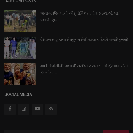
RANDOM POSTS
જૂનાગઢ જિલ્લાની ઔદ્યોગિક તાલીમ સંસ્થાઓ ખાતે
વૃક્ષારોપણ...
વેરાવળ તાલુકાના મેઘપુર ગામેથી ચાલાક દિપડો પાંજરે પુરાયો
મોદી-મેલોનીની ‘મેલોડી’ ચર્ચાથી શેરબજારમાં ગૂંચવણ:ખોટી
કંપનીના...
SOCIAL MEDIA