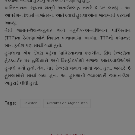
કરવામાં આવ્યા હોવાનું પાકિસ્તાને જણાવ્યું હતું.
નાણાંકીય સમાચાર
પાકિસ્તાનના સૂચના મંત્રી અતાઉલ્લાહ તરારે X પર લખ્યું - આ
ઓપરેશન દેશમાં તાજેતરના આતંકવાદી હુમલાઓના જવાબમાં કરવામાં
સ્થાનિક સમાચાર
આવ્યું.
તેમાં જમાત-ઉલ-અહરાર અને તહરીક-એ-તાલિબાન પાકિસ્તાન
સ્પોર્ટ્સ
(TTP)ના ઠેકાણાઓને નિશાન બનાવવામાં આવ્યા. TTPનો કમાન્ડર
ખાન ફરોશ પણ માર્યો ગયો હતો.
રાશિફળ
હુમલાના એક દિવસ પહેલા પાકિસ્તાનના કરાચીમાં સિંધ રેન્જર્સના
હેડક્વાર્ટર પર હથિયારો અને વિસ્ફોટકોથી સજ્જ આતંકવાદીઓએ
ગુનાખોરી
હુમલો કર્યો હતો. તેમાં ચાર રેન્જર્સ જવાન માર્યા ગયા હતા. જ્યારે, 6
હુમલાખોરો માર્યા ગયા હતા. આ હુમલાની જવાબદારી જમાત-ઉલ-
બોલિવૂડ
અહરારે લીધી હતી.
સ્વાસ્થ્ય
Pakistan
Airstrikes on Afghanistan
Tags: