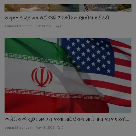
સંયુક્ત રાષ્ટ્ર બંધ થઈ જશે ? ગંભીર નાણાકીય કટોકટી
saurashtrabhoomi
Feb 10, 2026
0
અમેરીકાએ યુધ્ધ સમાપ્ત કરવા માટે ઈરાન સામે પાંચ કડક શરતો...
saurashtrabhoomi
May 18, 2026
0