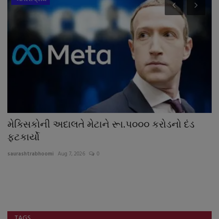
મેક્સિકોની અદાલતે મેટાને રૂા.પ૦૦૦ કરોડનો દંડ
હ
ફટકાર્યો
ઉક
saurashtrabhoomi
Aug 7, 2026
0
sa
જ્
રહ્
TAGS