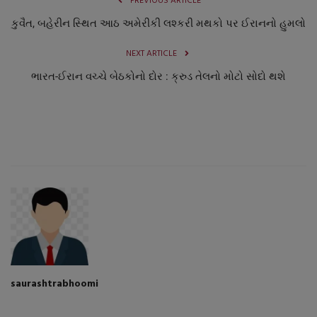
PREVIOUS ARTICLE
કુવૈત, બહેરીન સ્થિત આઠ અમેરીકી લશ્કરી મથકો પર ઈરાનનો હુમલો
NEXT ARTICLE
ભારત-ઈરાન વચ્ચે બેઠકોનો દોર : ક્રુડ તેલનો મોટો સોદો થશે
saurashtrabhoomi