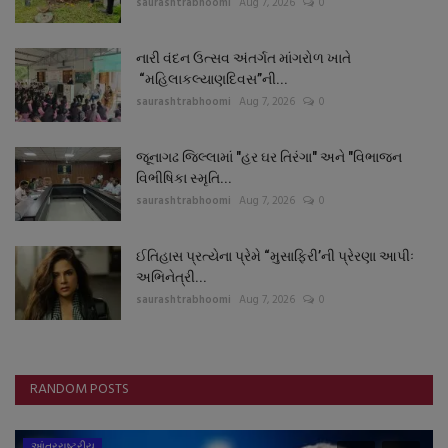
saurashtrabhoomi
Aug 7, 2026
0
નારી વંદન ઉત્સવ અંતર્ગત માંગરોળ ખાતે
“મહિલાકલ્યાણદિવસ”ની...
saurashtrabhoomi
Aug 7, 2026
0
જૂનાગઢ જિલ્લામાં "હર ઘર તિરંગા" અને "વિભાજન
વિભીષિકા સ્મૃતિ...
saurashtrabhoomi
Aug 7, 2026
0
ઈતિહાસ પ્રત્યેના પ્રેમે “મુસાફિરી’ની પ્રેરણા આપીઃ
અભિનેત્રી...
saurashtrabhoomi
Aug 7, 2026
0
RANDOM POSTS
આંતરરાષ્ટ્રીય