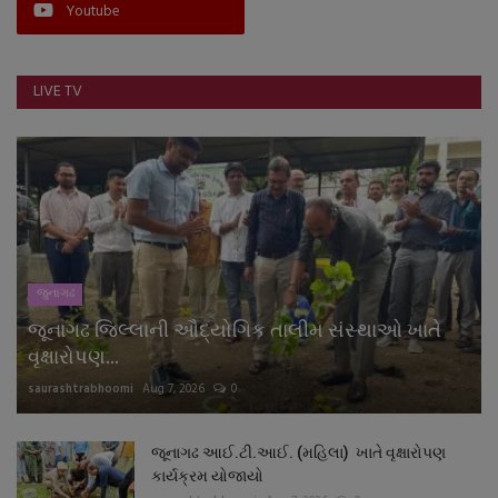
Youtube
LIVE TV
જુનાગઢ
જૂનાગઢ જિલ્લાની ઔદ્યોગિક તાલીમ સંસ્થાઓ ખાતે
વૃક્ષારોપણ...
saurashtrabhoomi
Aug 7, 2026
0
જૂનાગઢ આઈ.ટી.આઈ. (મહિલા) ખાતે વૃક્ષારોપણ
કાર્યક્રમ યોજાયો