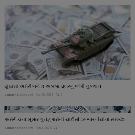
યુધ્ધમાં અમેરીકાને ૩ અબજ ડોલરનું જંગી નુકશાન
saurashtrabhoomi
Mar 30, 2026
0
અમેરીકાના ખૂંખાર ગુનેહગારોની યાદીમાં ૮૯ ભારતીયોનો સમાવેશ
saurashtrabhoomi
Feb 7, 2026
0