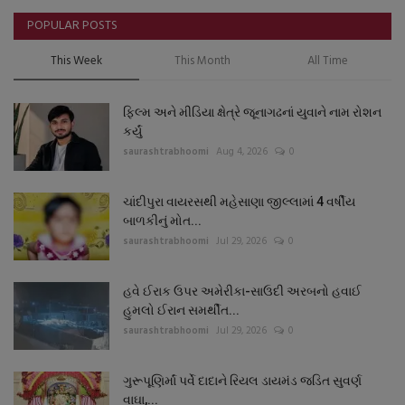
POPULAR POSTS
This Week
This Month
All Time
ફિલ્મ અને મીડિયા ક્ષેત્રે જૂનાગઢનાં યુવાને નામ રોશન
કર્યું
saurashtrabhoomi
Aug 4, 2026
0
ચાંદીપુરા વાયરસથી મહેસાણા જીલ્લામાં 4 વર્ષીય
બાળકીનું મોત...
saurashtrabhoomi
Jul 29, 2026
0
હવે ઈરાક ઉપર અમેરીકા-સાઉદી અરબનો હવાઈ
હુમલો ઈરાન સમર્થીત...
saurashtrabhoomi
Jul 29, 2026
0
ગુરૂપૂણિર્માં પર્વે દાદાને રિયલ ડાયમંડ જડિત સુવર્ણ
વાઘા,...