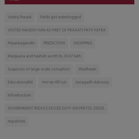
Vastra Prasad
Fields got waterlogged
VISITED NAGESH VAN AS PART OF PRAGATI PATH YATRA
Priyankagandhi
PREDICTION
SHOPPING
Marijuana and hashish worth Rs. 30.67 lakh
Suspicion of large-scale corruption
Wadhwan
EducationalKit
અરૂણા શીલ્ડ્સ
Junagadh Advisory
Infrastructure
GOVERNMENT REDUCE EXCIZE DUTY ON PERTOL DIESEL
nepalriots