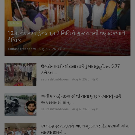
ગુજરાત
12મા નેશનલ હેન્ડલૂમ ડે નિમિત્તે ગુજરાતની વણાટકળાને
વૈશ્વિક...
saurashtrabhoomi
Aug 6, 2026
0
ઉંબરી-વાવડી-મોરાસા માર્ગનું ખાતમુહૂર્ત, રૂ. 5.77
કરોડના...
saurashtrabhoomi
Aug 6, 2026
0
અતીક અહેમદના સૌથી નાના પુત્ર અબાનનું માર્ગ
અકસ્માતમાં મોત,...
saurashtrabhoomi
Aug 6, 2026
0
કલ્યાણપુર તાલુકાને અછતગ્રસ્ત જાહેર કરવાની માંગ,
મામલતદારને...