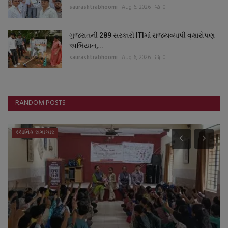
saurashtrabhoomi
Aug 6, 2026
0
ગુજરાતની 289 સરકારી ITIમાં રાજ્યવ્યાપી વૃક્ષારોપણ
અભિયાન,...
saurashtrabhoomi
Aug 6, 2026
0
RANDOM POSTS
જુનાગઢ