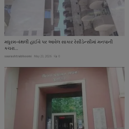
મધુરમ-વંથલી હાઈવે પર આવેલ સાકાર રેસીડેન્સીમાં મનપાની
કચરા...
saurashtrabhoomi
May 23, 2026
0