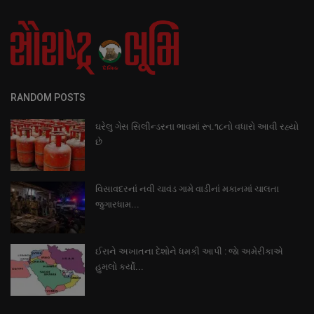
RANDOM POSTS
ઘરેલુ ગેસ સિલીન્ડરના ભાવમાં રૂા.૧૮નો વધારો આવી રહ્યો
છે
વિસાવદરનાં નવી ચાવંડ ગામે વાડીનાં મકાનમાં ચાલતા
જુગારધામ...
ઈરાને અખાતના દેશોને ધમકી આપી : જાે અમેરીકાએ
હુમલો કર્યો...