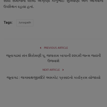
સીંધી સમાજનાં વરીષ્ઠ અગ્રણી કાળુભાઈ સુખવાણી અને આગેવાનો
નાણાંકીય સમાચાર
ઉપસ્થિત રહયા હતાં.
સ્થાનિક સમાચાર
Junagadh
Tags:
સ્પોર્ટ્સ
રાશિફળ
PREVIOUS ARTICLE
ગુનાખોરી
જૂનાગઢમાં સંત શિરોમણી પૂ. જલારામ બાપાની ૨૨૬મી જન્મ જયંતી
ઉજવાશે
બોલિવૂડ
NEXT ARTICLE
જૂનાગઢ : જગન્નાથજીમંદિરે અન્નકોટ પ્રસાદનો કાર્યક્રમ યોજાયો
સ્વાસ્થ્ય