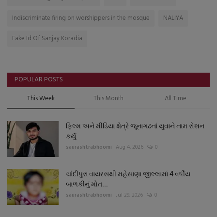
Indiscriminate firing on worshippers in the mosque
NALIYA
Fake Id Of Sanjay Koradia
POPULAR POSTS
This Week
This Month
All Time
ફિલ્મ અને મીડિયા ક્ષેત્રે જૂનાગઢનાં યુવાને નામ રોશન
કર્યું
saurashtrabhoomi
Aug 4, 2026
0
ચાંદીપુરા વાયરસથી મહેસાણા જીલ્લામાં 4 વર્ષીય
બાળકીનું મોત...
saurashtrabhoomi
Jul 29, 2026
0