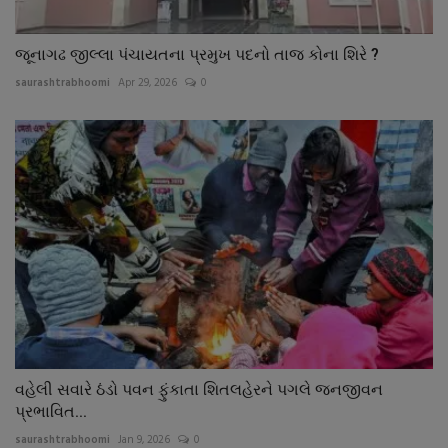
જૂનાગઢ જીલ્લા પંચાયતના પ્રમુખ પદનો તાજ કોના શિરે ?
saurashtrabhoomi
Apr 29, 2026
0
વહેલી સવારે ઠંડો પવન ફુંકાતા શિતલહેરને પગલે જનજીવન
પ્રભાવિત...
saurashtrabhoomi
Jan 9, 2026
0