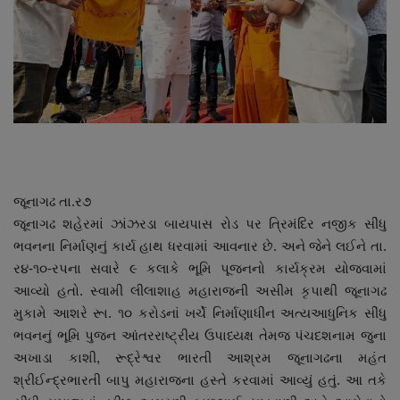
About Author
Contact
Dipotsav Special
આંતરરાષ્ટ્રીય
રાષ્ટ્રીય
જૂનાગઢ તા.ર૭
જૂનાગઢ શહેરમાં ઝાંઝરડા બાયપાસ રોડ પર ત્રિમંદિર નજીક સીંધુ
ગુજરાત
ભવનના નિર્માણનું કાર્ય હાથ ધરવામાં આવનાર છે. અને જેને લઈને તા.
ર૪-૧૦-રપના સવારે ૯ કલાકે ભૂમિ પૂજનનો કાર્યક્રમ યોજવામાં
જુનાગઢ
આવ્યો હતો. સ્વામી લીલાશાહ મહારાજની અસીમ કૃપાથી જૂનાગઢ
મુકામે આશરે રૂા. ૧૦ કરોડનાં ખર્ચે નિર્માણાધીન અત્યઆધુનિક સીંધુ
Support US
ભવનનું ભૂમિ પુજન આંતરરાષ્ટ્રીય ઉપાધ્યક્ષ તેમજ પંચદશનામ જુના
અખાડા કાશી, રૂદ્રેશ્વર ભારતી આશ્રમ જૂનાગઢના મહંત
બજારના સમાચાર
શ્રીઈન્દ્રભારતી બાપુ મહારાજના હસ્તે કરવામાં આવ્યું હતું. આ તકે