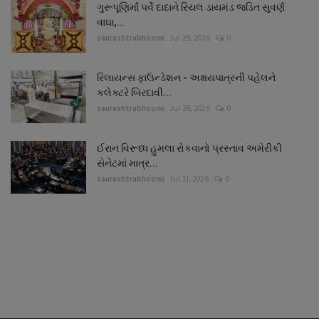
ગુરૂપૂણિર્માં પર્વે દાદાને રિયલ ડાયમંડ જડિત સુવર્ણ
વાઘા,...
saurashtrabhoomi
Jul 29, 2026
0
રિલાયન્સ ફાઉન્ડેશન - અક્ષયપાત્રની પહેલને
કલેક્ટરે બિરદાવી...
saurashtrabhoomi
Jul 29, 2026
0
ઈરાન વિરૂધ્ધ હુમલા રોકવાનો પ્રસ્તાવ અમેરીકી
સેનેટમાં માત્ર...
saurashtrabhoomi
Jul 31, 2026
0