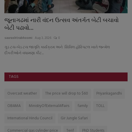
અષાઢ માસમાં મેઘરાજાએ નિરાશ કર્યા : માત્ર
જ
ઝાપટારૂપે વરસાદ
મ
saurashtrabhoomi
Aug 5, 2026
0
sa
૯ પૈકી ૬ તાલુકામાં પ૦ ટકા કરતા પણ ઓછો વરસાદ : ચિંતાજનક સ્થિતી
TAGS
Overcast weather
The price will drop to $60
Priyankagandhi
OBAMA
MinistryOfExternalAffairs
family
TOLL
International Hindu Council
Gir Jungle Safari
Commercial gas cylinder price
Terif
PhD Students