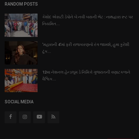
RANDOM POSTS
કેશોદ એસટી ડેપોને બે નવી બસની ભેટ : નાથદ્વારા રૂટ પર
નિયમિત...
'મહારાની 4'માં ફરી રાજકારણનો રંગ જામશે, હુમા કુરેશી
ટૂંક...
12મા નેશનલ હેન્ડલૂમ ડે નિમિત્તે ગુજરાતની વણાટકળાને
વૈશ્વિક...
SOCIAL MEDIA