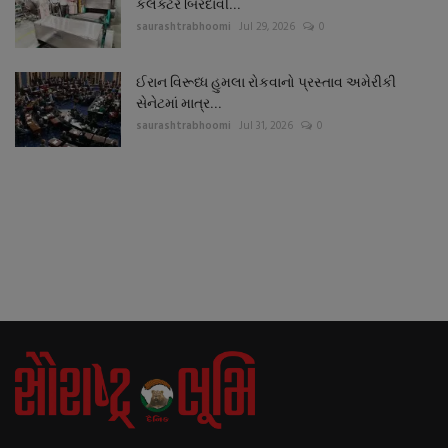
કલેક્ટરે બિરદાવી...
saurashtrabhoomi
Jul 29, 2026
0
ઈરાન વિરૂધ્ધ હુમલા રોકવાનો પ્રસ્તાવ અમેરીકી
સેનેટમાં માત્ર...
saurashtrabhoomi
Jul 31, 2026
0