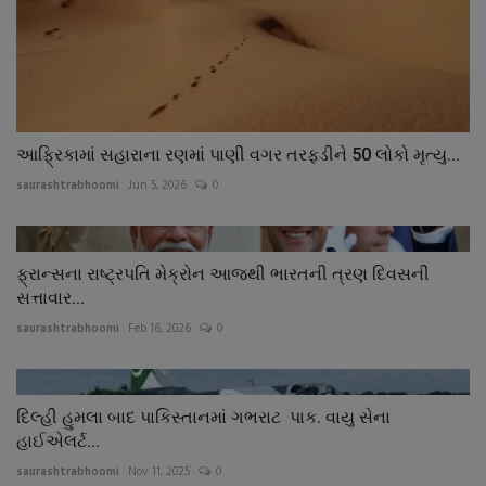
આફ્રિકામાં સહારાના રણમાં પાણી વગર તરફડીને 50 લોકો મૃત્યુ...
saurashtrabhoomi
Jun 5, 2026
0
ફ્રાન્સના રાષ્ટ્રપતિ મેક્રોન આજથી ભારતની ત્રણ દિવસની
સત્તાવાર...
saurashtrabhoomi
Feb 16, 2026
0
દિલ્હી હુમલા બાદ પાકિસ્તાનમાં ગભરાટ પાક. વાયુ સેના
હાઈએલર્ટ...
saurashtrabhoomi
Nov 11, 2025
0