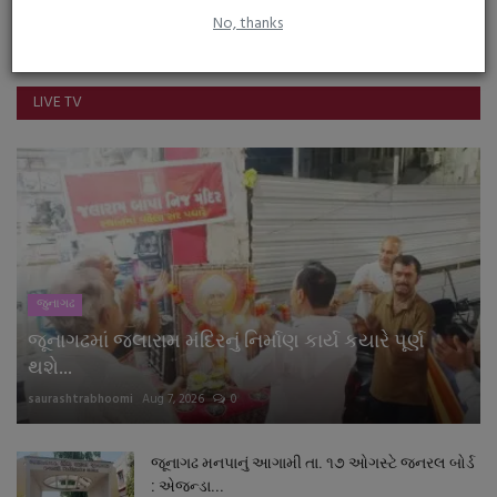
No, thanks
Youtube
LIVE TV
જુનાગઢ
જૂનાગઢમાં જલારામ મંદિરનું નિર્માણ કાર્ય કયારે પૂર્ણ
થશે...
saurashtrabhoomi
Aug 7, 2026
0
જૂનાગઢ મનપાનું આગામી તા. ૧૭ ઓગસ્ટે જનરલ બોર્ડ
: એજન્ડા...