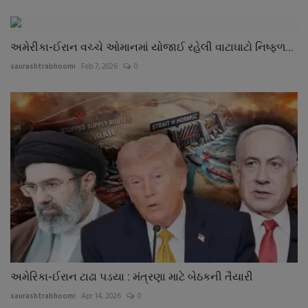
અમેરીકા-ઈરાન વચ્ચે ઓમાનમાં યોજાઈ રહેલી વાટાઘાટો નિષ્ફળ...
saurashtrabhoomi
Feb 7, 2026
0
અમેરિકા-ઈરાન ટાઢા પડયા : મંત્રણા માટે બેઠકની તૈયારી
saurashtrabhoomi
Apr 14, 2026
0