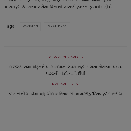
નાણાંકીય સમાચાર
કાર્યવાહી છે. સરકાર તેના પિતાની અસલી હાલત છુપાવી રહી છે.
સ્થાનિક સમાચાર
PAKISTAN
IMRAN KHAN
Tags:
સ્પોર્ટ્સ
રાશિફળ
PREVIOUS ARTICLE
ગુનાખોરી
રાજસ્થાનમાં ખેડુતને પાક વિમાની રકમ નહીં મળતા ખેતરમાં પ૦૦-
પ૦૦ની નોટો વાવી દીધી
બોલિવૂડ
NEXT ARTICLE
બંગાળની ખાડીમાં વધુ એક શક્તિશાળી વાવાઝોડુ ‘દિતવાહ’ સક્રીય
સ્વાસ્થ્ય