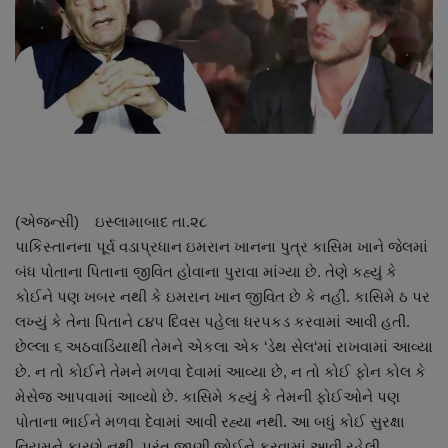
About Author
Contact
Dipotsav Special
આંતરરાષ્ટ્રીય
રાષ્ટ્રીય
(એજન્સી) ઇસ્લામાબાદ તા.૨૮
પાકિસ્તાનના પૂર્વ વડાપ્રધાન ઇમરાન ખાનના પુત્ર કાસિમ ખાને જેલમાં
ગુજરાત
બંધ પોતાના પિતાના જીવિત હોવાના પુરાવા માંગ્યા છે. તેણે કહ્યું કે
કોઈને પણ ખબર નથી કે ઇમરાન ખાન જીવિત છે કે નહીં. કાસિમે ઠ પર
જુનાગઢ
લખ્યું કે તેના પિતાને ૮૪૫ દિવસ પહેલા ધરપકડ કરવામાં આવી હતી.
છેલ્લા ૬ અઠવાડિયાથી તેમને એકલા એક ‘ડેથ સેલ‘માં રાખવામાં આવ્યા
Support US
છે. ન તો કોઈને તેમને મળવા દેવામાં આવ્યા છે, ન તો કોઈ ફોન કોલ કે
મેસેજ આપવામાં આવ્યો છે. કાસિમે કહ્યું કે તેમની ફોઈઓને પણ
બજારના સમાચાર
પોતાના ભાઈને મળવા દેવામાં આવી રહ્યા નથી. આ બધું કોઈ સુરક્ષા
નિયમને કારણે નથી, પરંતુ જાણી જોઈને કરવામાં આવી રહેલી