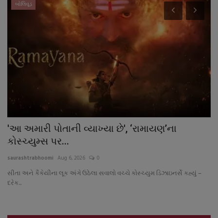
બોલિવૂડ
'આ અમારી પોતાની વ્યાખ્યા છે', ‘રામાયણ’ના
ર
કોસ્ચ્યુમ્સ પર...
પ
saurashtrabhoomi
Aug 6, 2026
0
sa
સીતા અને કૈકેયીના લૂક અંગે ઉઠેલા સવાલો વચ્ચે કોસ્ચ્યુમ ડિઝાઇનર્સે કહ્યું –
દરેક...