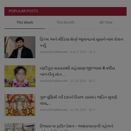
POPULAR POSTS
This Week
This Month
All Time
ફિલ્મ અને મીડિયા ક્ષેત્રે જૂનાગઢનાં યુવાને નામ રોશન
કર્યું
saurashtrabhoomi
Aug 4, 2026
0
ચાંદીપુરા વાયરસથી મહેસાણા જીલ્લામાં 4 વર્ષીય
બાળકીનું મોત...
saurashtrabhoomi
Jul 29, 2026
0
ગુરૂપૂણિર્માં પર્વે દાદાને રિયલ ડાયમંડ જડિત સુવર્ણ
વાઘા,...
saurashtrabhoomi
Jul 29, 2026
0
રિલાયન્સ ફાઉન્ડેશન - અક્ષયપાત્રની પહેલને