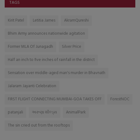
TAGS
Kirit Patel
Letitia James
AkramQureshi
Bhim Army announces nationwide agitation
Former MLA Of Junagadh
Silver Price
Half an inch to five inches of rainfall in the district
Sensation over middle-aged man's murder in Bhavnath
Jalaram Jayanti Celebration
FIRST FLIGHT CONNECTING MUMBAI-GOA TAKES OFF
ForestNOC
patanjali
અરૂણા શીલ્ડ્સ
AnimalPark
The sin cried out from the rooftops