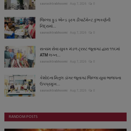
saurashtrabhoomi
Aug 7, 2026
0
જિલ્લા ફુડ એન્ડ ડ્રગ ડીપાર્ટમેન્ટ કુંભકર્ણની
નિંદ્રામાં...
saurashtrabhoomi
Aug 7, 2026
0
સત્યમ સેવા યુવક મંડળ ટ્રસ્ટ જૂનાગઢ દ્વારા ૧૧૬માં
ATM લગ્ન...
saurashtrabhoomi
Aug 7, 2026
0
કેશોદના મિતુલ ડાંગર જૂનાગઢ જિલ્લા યુવા ભાજપના
ઉપપ્રમુખ...
saurashtrabhoomi
Aug 7, 2026
0
RANDOM POSTS