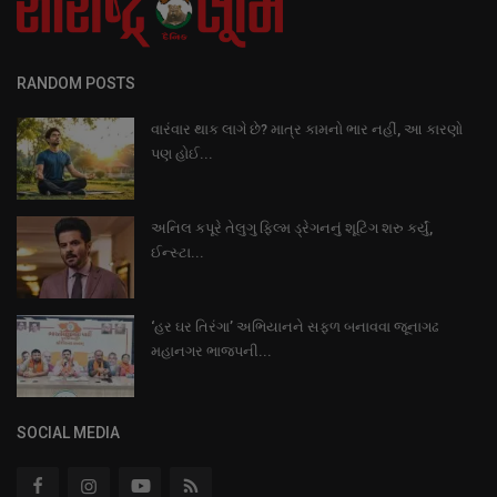
RANDOM POSTS
વારંવાર થાક લાગે છે? માત્ર કામનો ભાર નહીં, આ કારણો
પણ હોઈ...
અનિલ કપૂરે તેલુગુ ફિલ્મ ડ્રેગનનું શૂટિંગ શરુ કર્યું,
ઈન્સ્ટા...
‘હર ઘર તિરંગા’ અભિયાનને સફળ બનાવવા જૂનાગઢ
મહાનગર ભાજપની...
SOCIAL MEDIA