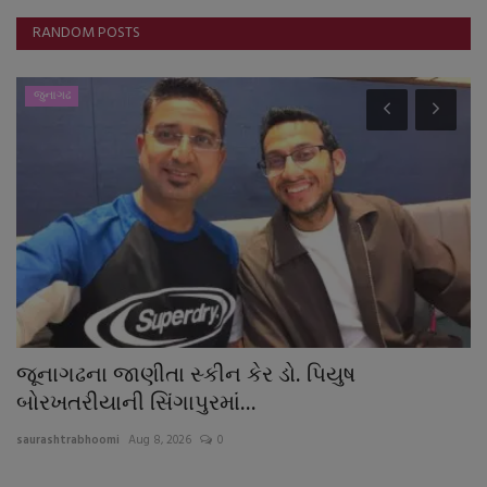
RANDOM POSTS
જુનાગઢ
જૂનાગઢના જાણીતા સ્કીન કેર ડો. પિયુષ
ઉ
બોરખતરીયાની સિંગાપુરમાં...
ક
saurashtrabhoomi
Aug 8, 2026
0
sa
ન
ધા