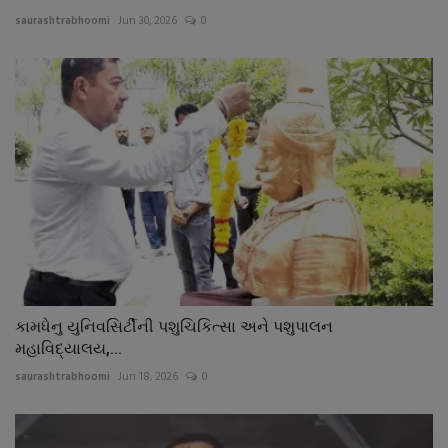
saurashtrabhoomi
Jun 30, 2026
0
કામધેનુ યુનિવસિર્ટીની પશુચિકિત્સા અને પશુપાલન
મહાવિદ્યાલય,...
saurashtrabhoomi
Jun 18, 2026
0