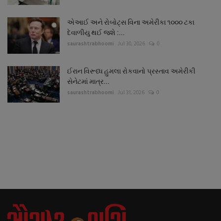
એઆઈ અને રોબોટ્સ વિના અમેરીકા ૧૦૦૦ ટકા
દેવાળીયુ થઈ જશે :...
saurashtrabhoomi
Jul 30, 2026
0
ઈરાન વિરૂધ્ધ હુમલા રોકવાનો પ્રસ્તાવ અમેરીકી
સેનેટમાં માત્ર...
saurashtrabhoomi
Jul 31, 2026
0