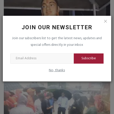
JOIN OUR NEWSLETTER
Join our subscribers list to get the latest news, updates and
special offers directly in your inbox
Subscribe
ગિરનાર દરવાજા પાસેના સર્કલ ઉપર મુકેલી નરસિંહ મહેતાની
પ્રતિમા...
No, thanks
saurashtrabhoomi
Apr 1, 2026
0