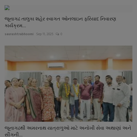
જૂનાગઢ તાલુકા શહેર સ્વાગત ઓનલાઇન ફરિયાદ નિવારણ
કાર્યક્રમ...
saurashtrabhoomi
Sep 11, 2025
0
જૂનાગઢથી અમરનાથ યાત્રાળુઓ માટે અનોખી સેવા અથાણાં અને
સીંગની...