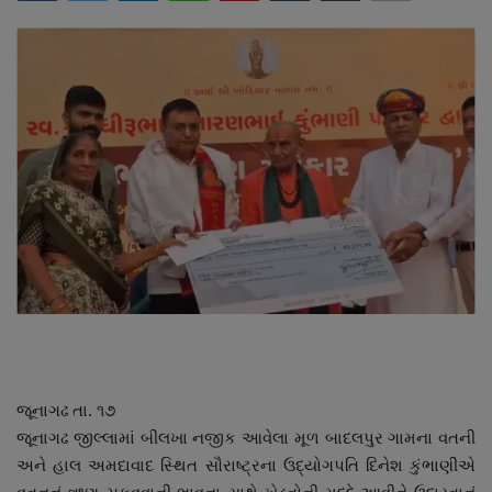
About Author
Contact
Dipotsav Special
આંતરરાષ્ટ્રીય
રાષ્ટ્રીય
ગુજરાત
જુનાગઢ
Support US
જૂનાગઢ તા. ૧૭
જૂનાગઢ જીલ્લામાં બીલખા નજીક આવેલા મૂળ બાદલપુર ગામના વતની
બજારના સમાચાર
અને હાલ અમદાવાદ સ્થિત સૌરાષ્ટ્રના ઉદ્યોગપતિ દિનેશ કુંભાણીએ