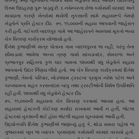
વતનનું ઋણ ચૂકવવાની ભાવના સાથે ખેડૂતોની મદદે આવીને ઉદારતાનું
નાણાંકીય સમાચાર
ઉત્તમ ઉદાહરણ પુરૂ પાડ્યું છે. ૬ નવેમ્બરના રોજ કમોસમી વરસાદ અને
માવઠાના કારણે ખેતરોમાં થયેલી નુકસાની સામે સહાયરૂપે તેમણે
સ્થાનિક સમાચાર
ખેડૂતોને પ્રતિ હેક્ટર દીઠ રૂા. ૧૧,૦૦૦ની સહાય આપવાની જાહેરાત
કરી હતી. ગઈકાલે બાદલપુર ગામે આ જાહેરાતને અમલમાં મૂકતો ભવ્ય
સ્પોર્ટ્સ
ચેક વિતરણ કાર્યક્રમ યોજાયો હતો.
દિનેશ કુંભાણીએ માત્ર પોતાના ગામ બાદલપુરના જ નહીં, પરંતુ તેના
રાશિફળ
સીમાડામાં આવેલા અન્ય ત્રણ ગામો સાંખડાવદર, સેમરાળા અને
પ્રભાતપુર સહિતના કુલ ચાર ગામના ૧૨૦૦થી વધુ ખેડૂતોને સહાય
ગુનાખોરી
આપવાનો ઉદાર ર્નિણય લીધો હતો. આ ચેક વિતરણ કાર્યક્રમમાં દિનેશ
કુંભાણી, તેમનો પરિવાર, ખોડલધામ ટ્રસ્ટના પ્રમુખ નરેશ પટેલ અને
પરબધામના મહંત કરસનદાસ બાપુ તથા ટ્રસ્ટીઓની વિશેષ ઉપસ્થિતિ
બોલિવૂડ
રહી હતી. ૧૨૦૦થી વધુ ખેડૂતોને હેક્ટર દીઠ
રૂા. ૧૧,૦૦૦ની સહાયના ચેક વિતરણ કરવામાં આવ્યા હતા. આ
સ્વાસ્થ્ય
સહાયમાં હેક્ટરની કોઈપણ મર્યાદા રાખવામાં આવી ન હતી, જેટલા
હેક્ટરમાં નુકશાની થઈ હોય એટલી સહાય ચૂકવવામાં આવી હતી.
ઉદ્યોગપતિ દિનેશ કુંભાણીએ જણાવ્યું હતું કે, થોડા સમય પહેલા જ
ગુજરાતમાં ખૂબ જ વ્યાપક પ્રમાણમાં કમોસમી વરસાદ વરસ્યો હતો.