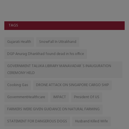
અન
TAGS
Gujarati Health
SnowFall In Uttrakhand
DGP Anurag Dhankhad found dead in his office
GOVERNMENT TALUKA LIBRARY MANAVADAR`S INAUGURATION
CEREMONY HELD
Cooking Gas
DRONE ATTACK ON SINGAPORE CARGO SHIP
GovernmentHealthcare
IMPACT
President Of US
FARMERS WERE GIVEN GUIDANCE ON NATURAL FARMING
STATEMENT FOR DANGEROUS DOGS
Husband Killed Wife