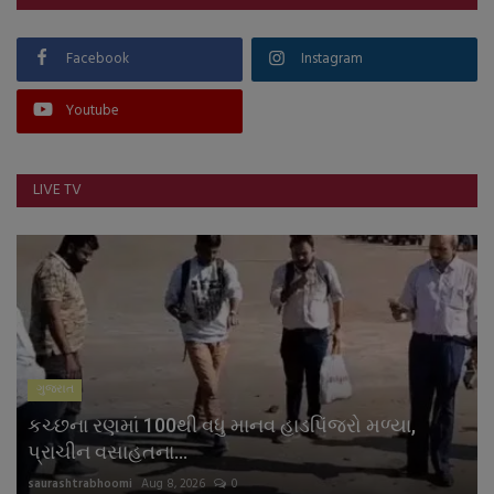
Facebook
Instagram
Youtube
LIVE TV
ગુજરાત
કચ્છના રણમાં 100થી વધુ માનવ હાડપિંજરો મળ્યા,
પ્રાચીન વસાહતના...
saurashtrabhoomi
Aug 8, 2026
0