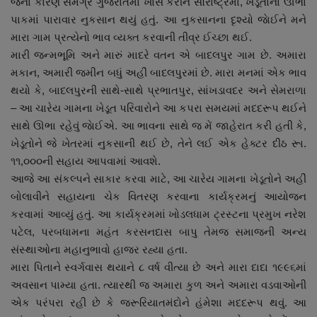
જેના કારણે સમગ્ર ગુજરાતમાં ખાસ કરીને સૌરાષ્ટ્રમાં, ખેડૂતોના ઊભા
પાકમાં પારાવાર નુકસાન થયું હતું. આ નુકસાનના દૃશ્યો જાેઈને મને
મારા ગામ પ્રત્યેનો ભાવ વ્યક્ત કરવાની તીવ્ર ઈચ્છા થઈ.
મારી જન્મભૂમિ અને મારું માદરે વતન એ બાદલપુર ગામ છે. અમારા
મકાન, અમારી જમીન બધું અહીં બાદલપુરમાં છે. મારા મનમાં એક ભાવ
થયો કે, બાદલપુરની સાથે-સાથે પ્રભાતપુર, સાંખડાવદર અને સેમરાળા
– આ ચારેય ગામના ખેડૂત પરિવારોને આ કપરા સમયમાં મદદરૂપ થઈને
સાથે ઊભા રહેવું જાેઈએ. આ ભાવના સાથે જ મેં જાહેરાત કરી હતી કે,
ખેડૂતોને જે ખેતરમાં નુકસાની થઈ છે, તેને લઈ એક હેક્ટર દીઠ રૂા.
૧૧,૦૦૦ની સહાય આપવામાં આવશે.
આજે આ સંકલ્પને સાકાર કરવા માટે, આ ચારેય ગામના ખેડૂતોને અહીં
બોલાવીને સહાયના ચેક વિતરણ કરવાના કાર્યક્રમનું આયોજન
કરવામાં આવ્યું હતું. આ કાર્યક્રમમાં ખોડલધામ ટ્રસ્ટના પ્રમુખ નરેશ
પટેલ, પરબધામના મહંત કરસનદાસ બાપુ તેમજ સમાજની અન્ય
સંસ્થાઓના મહાનુભાવો હાજર રહ્યા હતા.
મારા પિતાને સ્વર્ગવાસ થયાને ૮ વર્ષ વીત્યા છે અને મારા દાદા ૧૯૯૬માં
અવસાન પામ્યા હતા. ત્યારથી જ અમારા કુળ અને અમારા વડવાઓની
એક પરંપરા રહી છે કે જરૂરિયાતમંદોને હંમેશા મદદરૂપ થવું. આ