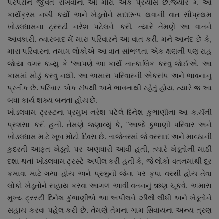
પરંપરાને જીવંત રાખવાનો આ મારો એક પ્રયાસ છે.જ્યારે મેં આ
કાર્યક્રમ નક્કી કર્યો અને ખેડૂતોને મદદરૂપ થવાની વાત સૌપ્રથમ
ખોડલધામના ટ્રસ્ટી નરેશ પટેલને કરી, ત્યારે તેમણે આ વાતને
આવકારી. ત્યારબાદ મેં મારા પરિવારને આ વાત કરી. મને આનંદ છે કે,
મારા પરિવારના તમામ લોકોએ આ વાત સાંભળતા એક ક્ષણની પણ રાહ
જાેયા વગર કહ્યું કે ‘આપણે આ કાર્ય તાત્કાલિક કરવું જાેઈએ. આ
કામમાં મોડું કરવું નથી. આ અમારા પરિવારની એકસંપ અને ભાવનાનું
પ્રતીક છે. પરિવાર એક સંપથી અને ભાવનાથી રહેતું હોય, ત્યારે જ આ
બધા કાર્ય શક્ય બનતા હોય છે.
ખોડલધામ ટ્રસ્ટના પ્રમુખ નરેશ પટેલે દિનેશ કુંભાણીના આ કાર્યની
પ્રશંસા કરી હતી. તેમણે જણાવ્યું કે, "આજે કુંભાણી પરિવાર અને
ખોડલધામ માટે ખૂબ મોટો દિવસ છે. તાજેતરમાં જે વરસાદ અને માવઠાની
કુદરતી આફત ખેડૂતો પર અણધારી આવી હતી, ત્યારે ખેડૂતોની માઠી
દશા થતાં ખોડલધામ ટ્રસ્ટે અપીલ કરી હતી કે, જે લોકો વતનમાંથી દૂર
કમાવા માટે ગયા હોય અને પ્રભુની જેના પર કૃપા વરસી હોય તેવા
લોકો ખેડૂતોને સહાય કરવા આગળ આવી વતનનું ઋણ ચૂકવે. અમારા
મુખ્ય ટ્રસ્ટી દિનેશ કુંભાણીએ આ અપીલને ઝીલી લીધી અને ખેડૂતોને
સહાય કરવા પહેલ કરી છે. તેમણે તેમના ગામ સિવાયના અન્ય ત્રણ