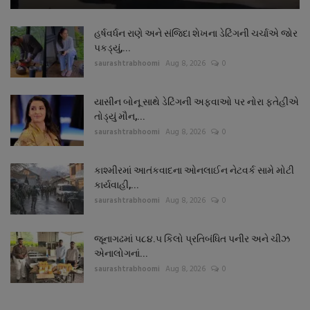
હર્ષવર્ધન રાણે અને સંજિદા શેખના ડેટિંગની ચર્ચાએ જોર
પકડ્યું,...
saurashtrabhoomi
Aug 8, 2026
0
યાસીન બોનૂ સાથે ડેટિંગની અફવાઓ પર નોરા ફતેહીએ
તોડ્યું મૌન,...
saurashtrabhoomi
Aug 8, 2026
0
કાશ્મીરમાં આતંકવાદના ઓનલાઈન નેટવર્ક સામે મોટી
કાર્યવાહી,...
saurashtrabhoomi
Aug 8, 2026
0
જૂનાગઢમાં ૫૮૪.૫ કિલો પ્રતિબંધિત પનીર અને ચીઝ
એનાલોગનાં...
saurashtrabhoomi
Aug 8, 2026
0