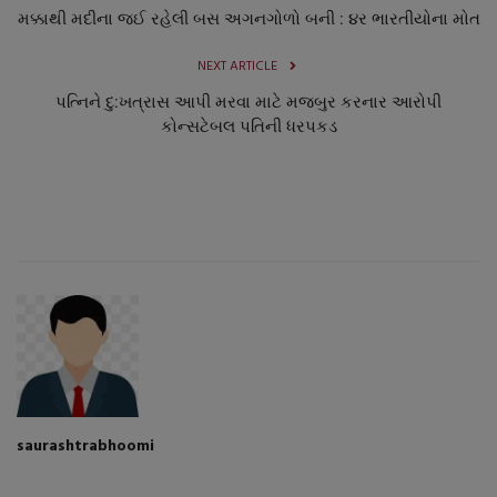
મક્કાથી મદીના જઈ રહેલી બસ અગનગોળો બની : ૪ર ભારતીયોના મોત
NEXT ARTICLE
પત્નિને દુ:ખત્રાસ આપી મરવા માટે મજબુર કરનાર આરોપી
કોન્સટેબલ પતિની ધરપકડ
saurashtrabhoomi