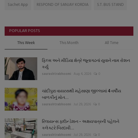
Sachet App
RESPOND OF SANJAY KORDIA
S.T. BUS STAND
POPULAR POSTS
This Week
This Month
All Time
ફિલ્મ અને મીડિયા ક્ષેત્રે જૂનાગઢનાં યુવાને નામ રોશન
કર્યું
saurashtrabhoomi
Aug 4, 2026
0
ચાંદીપુરા વાયરસથી મહેસાણા જીલ્લામાં 4 વર્ષીય
બાળકીનું મોત...
saurashtrabhoomi
Jul 29, 2026
0
રિલાયન્સ ફાઉન્ડેશન - અક્ષયપાત્રની પહેલને
કલેક્ટરે બિરદાવી...
saurashtrabhoomi
Jul 29, 2026
0