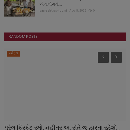
એનાલોગનાં...
saurashtrabhoomi
Aug 8, 2026
0
RANDOM POSTS
સ્પોર્ટ્સ
ઘરેલુ ક્રિકેટ રમો, નહીંતર આ રીતે જ હારતા રહેશો :
શ