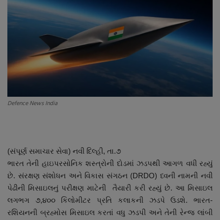
About Author
Contact
Dipotsav Special
આંતરરાષ્ટ્રીય
Defence News India
રાષ્ટ્રીય
ગુજરાત
(સંપૂર્ણ સમાચાર સેવા) નવી દિલ્હી, તા.૭
જુનાગઢ
ભારત તેની હાઇપરસોનિક શસ્ત્રોની દોડમાં ઝડપથી આગળ વધી રહ્યું
છે. સંરક્ષણ સંશોધન અને વિકાસ સંગઠન (DRDO) ધ્વની નામની નવી
Support US
પેઢીની મિસાઇલનું પરીક્ષણ માટેની તૈયારી કરી રહ્યું છે. આ મિસાઇલ
લગભગ ૭,૪૦૦ કિલોમીટર પ્રતિ કલાકની ઝડપે ઉડશે. ભારત-
બજારના સમાચાર
રશિયનની બ્રહ્મોસ મિસાઇલ કરતાં વધુ ઝડપી અને તેની રેન્જ લાંબી