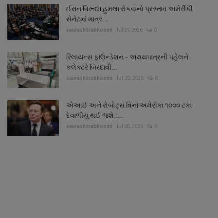
ઈરાન વિરૂધ્ધ હુમલા રોકવાનો પ્રસ્તાવ અમેરીકી
સેનેટમાં માત્ર...
saurashtrabhoomi
Jul 31, 2026
0
રિલાયન્સ ફાઉન્ડેશન - અક્ષયપાત્રની પહેલને
કલેક્ટરે બિરદાવી...
saurashtrabhoomi
Jul 29, 2026
0
એઆઈ અને રોબોટ્સ વિના અમેરીકા ૧૦૦૦ ટકા
દેવાળીયુ થઈ જશે :...
saurashtrabhoomi
Jul 30, 2026
0