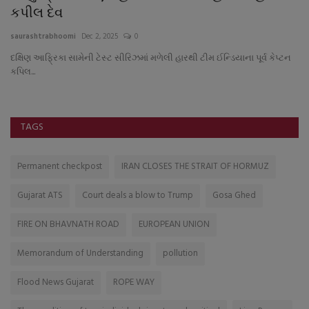
કપીલ દેવ
:
saurashtrabhoomi
Dec 2, 2025
0
sa
દક્ષિણ આફ્રિકા સામેની ટેસ્ટ સીરિઝમાં મળેલી હારથી ટીમ ઈન્ડિયાના પૂર્વ કેપ્ટન
કપિલ...
TAGS
Permanent checkpost
IRAN CLOSES THE STRAIT OF HORMUZ
Gujarat ATS
Court deals a blow to Trump
Gosa Ghed
FIRE ON BHAVNATH ROAD
EUROPEAN UNION
Memorandum of Understanding
pollution
Flood News Gujarat
ROPE WAY