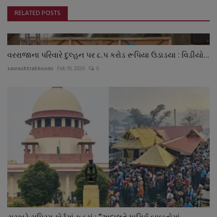
RELATED POSTS
વરરાજાના પરિવારે દુલ્હન પર ૮.પ કરોડ રૂપિયા ઉડાડયા : વિડીયો...
saurashtrabhoomi
Feb 19, 2026
0