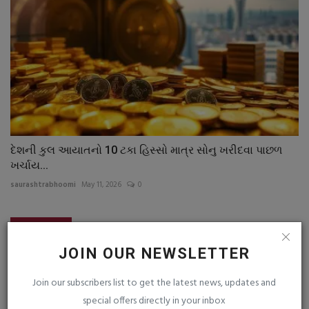
દેશની કુલ આયાતનો 10 ટકા હિસ્સો માત્ર સોનુ ખરીદવા પાછળ
ખર્ચાય...
saurashtrabhoomi
May 11, 2026
0
COMMENTS
FACEBOOK COMMENTS
JOIN OUR NEWSLETTER
Name
Join our subscribers list to get the latest news, updates and
special offers directly in your inbox