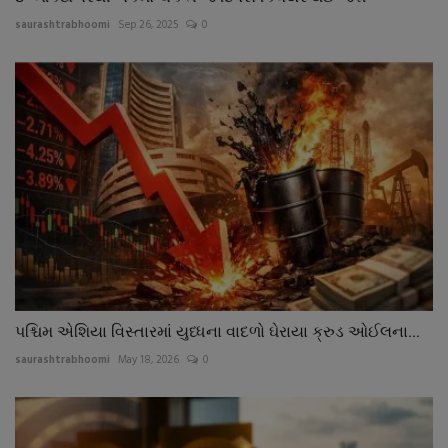
saurashtrabhoomi
Sep 26, 2025
0
પશ્ચિમ એશિયા વિસ્તારમાં યુધ્ધના વાદળો ઘેરાયા ક્રુડ ઓઈલના...
saurashtrabhoomi
May 18, 2026
0