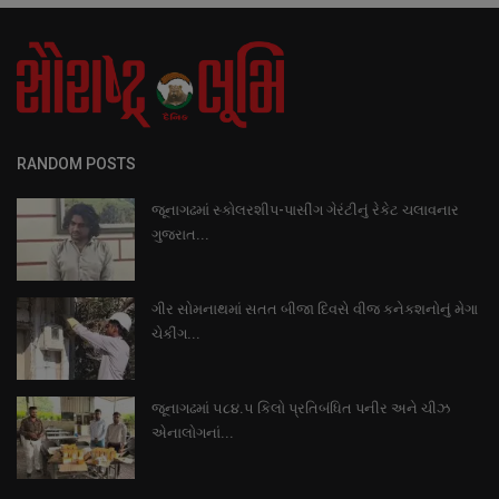
RANDOM POSTS
જૂનાગઢમાં સ્કોલરશીપ-પાસીંગ ગેરંટીનું રેકેટ ચલાવનાર
ગુજરાત...
ગીર સોમનાથમાં સતત બીજા દિવસે વીજ કનેકશનોનું મેગા
ચેકીંગ...
જૂનાગઢમાં ૫૮૪.૫ કિલો પ્રતિબંધિત પનીર અને ચીઝ
એનાલોગનાં...