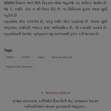
30MKI વિમાન અને INS વિક્રાંત જેવા જહાજાે પર માઉન્ટ થયેલ છે.
જાે કે, ધ્વનિ મેક ૫ થી ઉપર ઉડે છે, ૧૦ મિનિટમાં દૂરના લક્ષ્ય સુધી
પહોંચે છે.
બ્રહ્મોસ એક સ્કેલ્પેલ છે, પરંતુ ધ્વનિ એક પડછાયો છે અસર સુધી
અદ્રશ્ય. ધ્વનિની ગ્લાઇડ પાથ અનિયમિત છે, જે રડારથી બચાવે છે.
બ્રહ્મોસની રેમજેટ પ્રોફાઇલ વધુ સરળતાથી ટ્રેક કરી શકાય છે.
Tags:
DRDO
HSTDV
India
Dhwani Missile
Hypersonic Weapon
PREVIOUS ARTICLE
રાજય સરકારના કર્મીઓને દિવાળીની ભેટ, રાજ્યના ૧૬૯૨૧
કર્મચારીઓને બોનસ ચુકવવાની જાહેરાત...