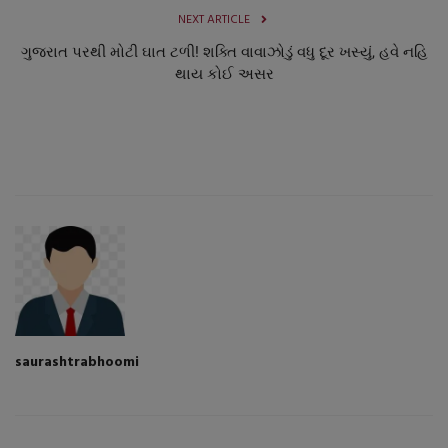
NEXT ARTICLE
ગુજરાત પરથી મોટી ઘાત ટળી! શક્તિ વાવાઝોડું વધુ દૂર ખસ્યું, હવે નહિ
થાય કોઈ અસર
saurashtrabhoomi