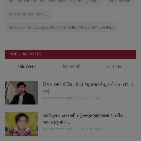
The condition of two individuals is extremely critical
Lion Rescue
JATASHANKER TEMPLE
TRANSFER OF COLLECTOR AND MUNICIPAL COMMISSIONER
POPULAR POSTS
This Week
This Month
All Time
ફિલ્મ અને મીડિયા ક્ષેત્રે જૂનાગઢનાં યુવાને નામ રોશન
કર્યું
saurashtrabhoomi
Aug 4, 2026
0
ચાંદીપુરા વાયરસથી મહેસાણા જીલ્લામાં 4 વર્ષીય
બાળકીનું મોત...
saurashtrabhoomi
Jul 29, 2026
0