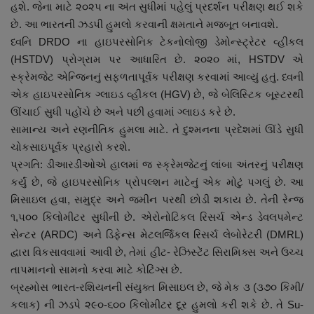
હશે. જેના માટે ૨૦૨૫ ના અંત સુધીમાં પહેલું પ્રદર્શન પરીક્ષણ થઈ શકે
નાણાંકીય સમાચાર
છે. આ ભારતની ઝડપી હુમલો કરવાની ક્ષમતાને મજબૂત બનાવશે.
ધ્વનિ DRDO ના હાઇપરસોનિક ટેકનોલોજી ડેમોન્સ્ટ્રેટર વ્હીકલ
સ્થાનિક સમાચાર
(HSTDV) પ્રોગ્રામ પર આધારિત છે. ૨૦૨૦ માં, HSTDV એ
સ્ક્રેમજેટ એન્જિનનું સફળતાપૂર્વક પરીક્ષણ કરવામાં આવ્યું હતું. ધ્વની
સ્પોર્ટ્સ
એક હાઇપરસોનિક ગ્લાઇડ વ્હીકલ (HGV) છે, જે બેલિસ્ટિક બૂસ્ટરથી
ઊંચાઈ સુધી પહોંચે છે અને પછી હવામાં ગ્લાઇડ કરે છે.
રાશિફળ
સામાન્ય અને રણનીતિક હુમલા માટે. તે દુશ્મનના પ્રદેશમાં ઊંડે સુધી
ચોકસાઇપૂર્વક પ્રહારો કરશે.
ગુનાખોરી
પ્રગતિ: ડીઆરડીઓએ હાલમાં જ સ્ક્રેમજેટનું લાંબા અંતરનું પરીક્ષણ
કર્યું છે, જે હાઇપરસોનિક પ્રોપલ્શન માટેનું એક મોટું પગલું છે. આ
બોલિવૂડ
મિસાઇલ હવા, સમુદ્ર અને જમીન પરથી છોડી શકાય છે. તેની રેન્જ
૧,૫૦૦ કિલોમીટર સુધીની છે. એરોનોટિકલ રિસર્ચ એન્ડ ડેવલપમેન્ટ
સ્વાસ્થ્ય
સેન્ટર (ARDC) અને ડિફેન્સ મેટલર્જિકલ રિસર્ચ લેબોરેટરી (DMRL)
દ્વારા વિકસાવવામાં આવી છે, તેમાં હીટ- રેઝિસ્ટેંટ સિરામિક્સ અને ઉચ્ચ
તાપમાનનો સામનો કરવા માટે કોટિંગ્સ છે.
બ્રહ્મોસ ભારત-રશિયનની સંયુક્ત મિસાઇલ છે, જે મેક ૩ (૩૭૦ કિમી/
કલાક) ની ઝડપે ૨૯૦-૬૦૦ કિલોમીટર દૂર હુમલો કરી શકે છે. તે Su-