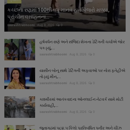
ગુજરાત
કચ્છના રણમાં 100થી વધુ માનવ હાડપિંજરો મળ્યા,
પ્રાચીન વસાહતના...
saurashtrabhoomi
Aug 8, 2026
0
હર્ષવર્ધન રાણે અને સંજિદા શેખના ડેટિંગની ચર્ચાએ જોર
પકડ્યું,...
saurashtrabhoomi
Aug 8, 2026
0
યાસીન બોનૂ સાથે ડેટિંગની અફવાઓ પર નોરા ફતેહીએ
તોડ્યું મૌન,...
saurashtrabhoomi
Aug 8, 2026
0
કાશ્મીરમાં આતંકવાદના ઓનલાઈન નેટવર્ક સામે મોટી
કાર્યવાહી,...
saurashtrabhoomi
Aug 8, 2026
0
જૂનાગઢમાં ૫૮૪.૫ કિલો પ્રતિબંધિત પનીર અને ચીઝ