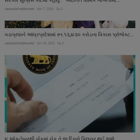
સરકારે સુપ્રિમ કોર્ટમાં કહયું : ‘‘અદાલતે ધામિર્ક બાબતોમાં...
saurashtrabhoomi
Apr 7, 2026
0
વડાપ્રધાને આંધ્રપ્રદેશમાં રૂા.૧૩,૪૩૦ કરોડના વિકાસ પ્રોજેક્ટ...
saurashtrabhoomi
Oct 18, 2025
0
૪ ઓકટોબરથી બેંકમાં ચેક તે જ દિવસે ક્લિયર થઈ જશે