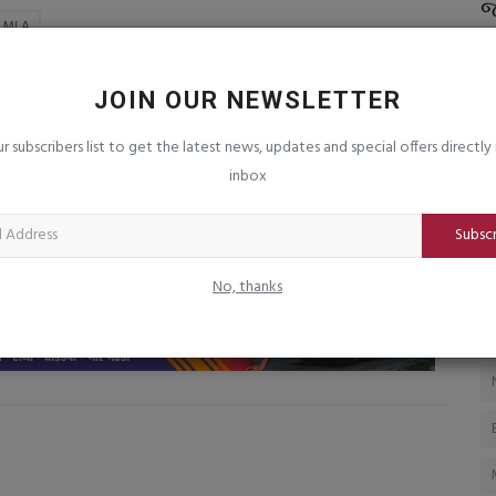
ાસ્થ્ય
વેરાવળમાં ફુડ વિભાગે ડેરીફાર્મ પેઢીઓમાં
જ
d MLA
ચેકીંગ હાથ ધર્યુ,...
સ
saurashtrabhoomi
Aug 8, 2026
0
sa
JOIN OUR NEWSLETTER
વાની ટેવ પણ
CLE
NEXT ARTICLE
ur subscribers list to get the latest news, updates and special offers directly 
inbox
ને
ખેડૂતની દુર્દશા! ૬૬ હજારનો ખર્ચ કરી ડુંગળી ઉગાડી, મળ્યા
દી
માત્ર ૬૬૪ રૂપિયા
Subsc
No, thanks