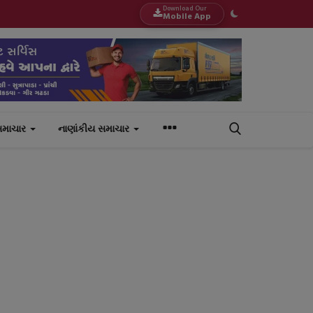
Download Our
Mobile App
સમાચાર
નાણાંકીય સમાચાર