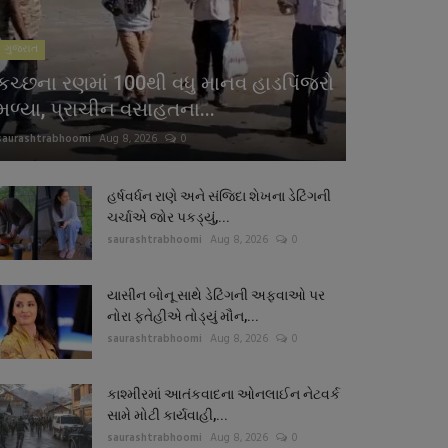
ગુજરાત
કચ્છના રણમાં 100થી વધુ માનવ હાડપિંજરો
મળ્યા, પ્રાચીન વસાહતના...
saurashtrabhoomi
Aug 8, 2026
0
હર્ષવર્ધન રાણે અને સંજિદા શેખના ડેટિંગની
ચર્ચાએ જોર પકડ્યું,...
saurashtrabhoomi
Aug 8, 2026
0
યાસીન બોનૂ સાથે ડેટિંગની અફવાઓ પર
નોરા ફતેહીએ તોડ્યું મૌન,...
saurashtrabhoomi
Aug 8, 2026
0
કાશ્મીરમાં આતંકવાદના ઓનલાઈન નેટવર્ક
સામે મોટી કાર્યવાહી,...
saurashtrabhoomi
Aug 8, 2026
0