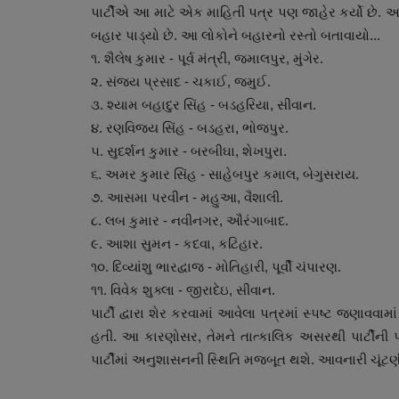
પાર્ટીએ આ માટે એક માહિતી પત્ર પણ જાહેર કર્યો છે. આ
બહાર પાડ્યો છે. આ લોકોને બહારનો રસ્તો બતાવાયો...
૧. શૈલેષ કુમાર - પૂર્વ મંત્રી, જમાલપુર, મુંગેર.
૨. સંજય પ્રસાદ - ચકાઈ, જમુઈ.
૩. શ્યામ બહાદુર સિંહ - બડહરિયા, સીવાન.
૪. રણવિજય સિંહ - બડહરા, ભોજપુર.
૫. સુદર્શન કુમાર - બરબીઘા, શેખપુરા.
૬. અમર કુમાર સિંહ - સાહેબપુર કમાલ, બેગુસરાય.
૭. આસમા પરવીન - મહુઆ, વૈશાલી.
સ્વાસ્થ્ય
૮. લબ કુમાર - નવીનગર, ઔરંગાબાદ.
૯. આશા સુમન - કદવા, કટિહાર.
૧૦. દિવ્યાંશુ ભારદ્વાજ - મોતિહારી, પૂર્વી ચંપારણ.
૧૧. વિવેક શુક્લા - જીરાદેઇ, સીવાન.
પાર્ટી દ્વારા શેર કરવામાં આવેલા પત્રમાં સ્પષ્ટ જણાવવા
હતી. આ કારણોસર, તેમને તાત્કાલિક અસરથી પાર્ટીની 
પાર્ટીમાં અનુશાસનની સ્થિતિ મજબૂત થશે. આવનારી ચૂંટ