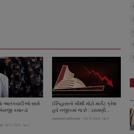
માં આતંકવાદીઓ સામે
ઈતિહાસનો સૌથી મોટો માર્કેટ ક્રેશ
સજી કમાન્ડો
હવે નજીકમાં જ છે : ડરામણી...
saurashtrabhoomi
Feb 19, 2026
0
mi
Oct 3, 2025
0