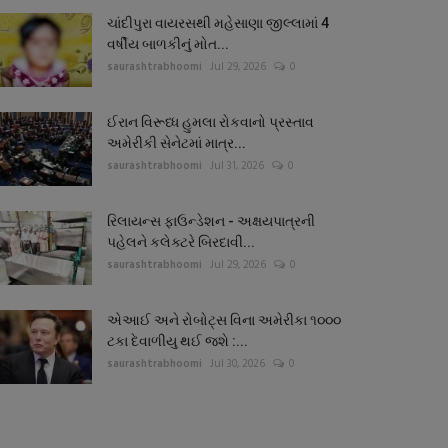
ચાંદીપુરા વાયરસથી મહેસાણા જીલ્લામાં 4
વર્ષીય બાળકીનું મોત...
saurashtrabhoomi
Jul 29, 2026
0
ઈરાન વિરૂધ્ધ હુમલા રોકવાનો પ્રસ્તાવ
અમેરીકી સેનેટમાં માત્ર...
saurashtrabhoomi
Jul 31, 2026
0
રિલાયન્સ ફાઉન્ડેશન - અક્ષયપાત્રની
પહેલને કલેક્ટરે બિરદાવી...
saurashtrabhoomi
Jul 29, 2026
0
એઆઈ અને રોબોટ્સ વિના અમેરીકા ૧૦૦૦
ટકા દેવાળીયુ થઈ જશે :...
saurashtrabhoomi
Jul 30, 2026
0