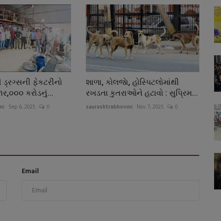
ી ડ્રગ્સની ફેકટરીનો
શાળા, કોલજાે, હોસ્પિટલોમાંથી
.૧ર,૦૦૦ કરોડનું...
રખડતા કુતરાઓને હટાવો : સુપ્રિમ...
mi
Sep 6, 2025
0
saurashtrabhoomi
Nov 7, 2025
0
Email