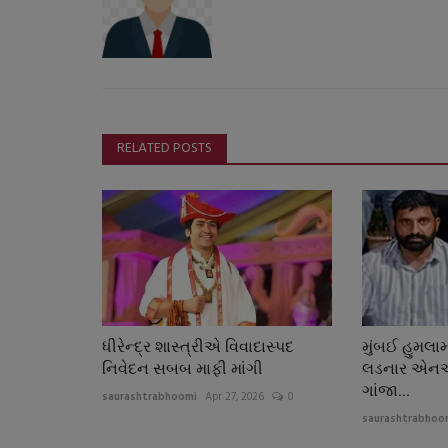
RELATED POSTS
ધીરેન્દ્ર શાસ્ત્રીએ વિવાદાસ્પદ
મુંબઈ હુમલા
નિવેદન સબબ માફી માંગી
લડનાર એનએ
ગાંજા...
saurashtrabhoomi
Apr 27, 2026
0
saurashtrabhoo