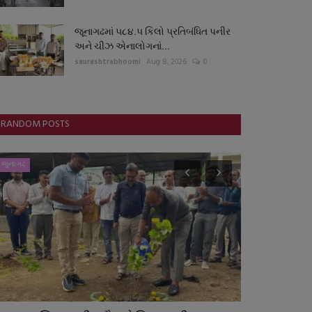
જૂનાગઢમાં ૫૮૪.૫ કિલો પ્રતિબંધિત પનીર
અને ચીઝ એનાલોગનાં...
saurashtrabhoomi
Aug 8, 2026
0
RANDOM POSTS
જુનાગઢ
આંતરરાષ્ટ્રીય