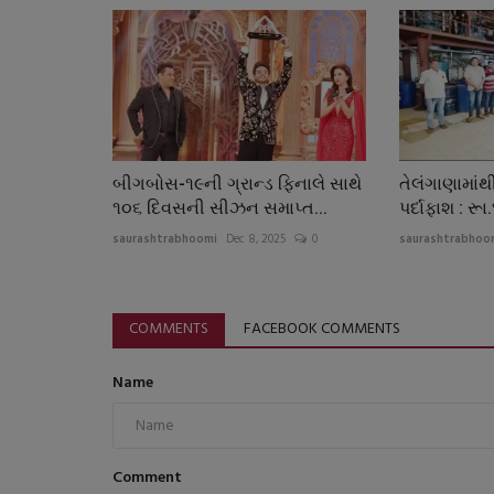
બીગબોસ-૧૯ની ગ્રાન્ડ ફિનાલે સાથે
તેલંગાણામાંથ
૧૦૬ દિવસની સીઝન સમાપ્ત...
પર્દાફાશ : રૂા
saurashtrabhoomi
Dec 8, 2025
0
saurashtrabhoo
COMMENTS
FACEBOOK COMMENTS
Name
Comment