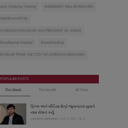
Rock Climbing Training
AGREEMENT WILL BE REACHED
PANDRI HOSPITAL
US DELEGATION LED BY VICE PRESIDENT J.D. VANCE
Bharatkumar Dayatar
Breastfeeding
BIG RELIEF FROM THE COST OF EXPENSIVE MEDICINES
POPULAR POSTS
This Week
This Month
All Time
ફિલ્મ અને મીડિયા ક્ષેત્રે જૂનાગઢનાં યુવાને
નામ રોશન કર્યું
saurashtrabhoomi
Aug 4, 2026
0