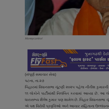
Moneycontrol
(સંપૂર્ણ સમાચાર સેવા)
પટના, તા.૨૭
બિહારમાં વિધાનસભા ચૂંટણી ૨૦૨૫ પહેલા નીતીશ કુમારની પાર
૧૧ લોકોને પાર્ટીમાંથી નિલંબિત કરવામાં આવ્યા છે. આ લ
ધારાસભ્ય શૈલેષ કુમાર પણ શામેલ છે. બિહાર વિધાનસભા ચ
એ પક્ષ વિરોધી પ્રવૃત્તિઓ અને આચાર સંહિતાના ઉલ્લંઘનને 