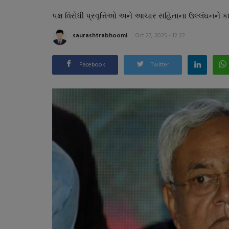
પક્ષ વિરોધી પ્રવૃત્તિઓ અને આચાર સંહિતાના ઉલ્લંઘનને કા
saurashtrabhoomi
Oct 27, 2025 - 12:22
Facebook
Twitter