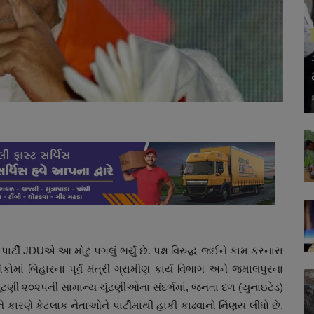
્ટી JDUએ આ મોટું પગલું ભર્યું છે. પક્ષ વિરુદ્ધ જઈને કામ કરનારા
ોકોમાં બિહારના પૂર્વ મંત્રી ગ્રામીણ કાર્ય વિભાગ અને જમાલપુરના
ૂંટણી ૨૦૨૫ની સામાન્ય ચૂંટણીઓના સંદર્ભમાં, જનતા દળ (યુનાઇટેડ)
કારણે કેટલાક નેતાઓને પાર્ટીમાંથી હાંકી કાઢવાનો ર્નિણય લીધો છે.