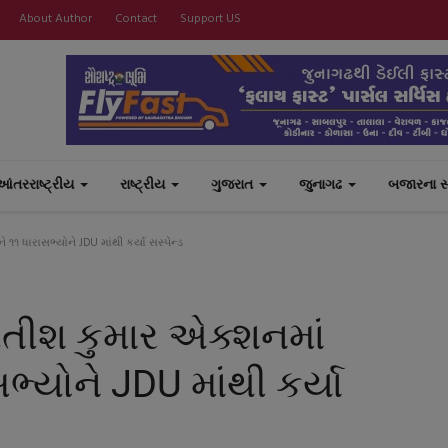
About Author
Contact
Support US
આંતરરાષ્ટ્રીય
રાષ્ટ્રીય
ગુજરાત
જુનાગઢ
બજારના 
 ૧૧ ધારાસભ્યોને JDU માંથી કર્યા સસ્પેન્ડ
ીતીશ કુમાર એક્શનમાં
સભ્યોને JDU માંથી કર્યા