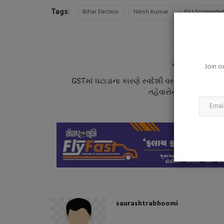
ઘરમાં વધુ અવાજ પણ બની શકે છે સ્વ
Bihar Election
Nitish Kumar
JDU Suspende
Tags:
માટે સમસ્યા! જાણો...
saurashtrabhoomi
Aug 7, 2026
0
માત્ર રસ્તાનો ઘોંઘાટ જ નહીં, સતત ઊંચા અવાજમાં રહે
શરીર અને મન પર અસર...
PREVIOUS ARTI
Join o
GSTમાં ઘટાડાના કારણે સ્વદેશી વસ્તુઓનું વેચાણ અ
તહેવારોની રોનક વધી : મો
saurashtrabhoomi