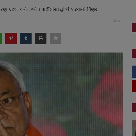
રણે કેટલાક નેતાઓને પાર્ટીમાંથી હાંકી કાઢવાનો ર્નિણય
0