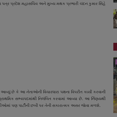
 પત્ર પ્રદેશ મહાસચિવ અને મુખ્ય મથક પ્રભારી ચંદન કુમાર સિંહે
ગુજરાત
માં આવ્યું છે કે આ નેતાઓની વિચારધારા પક્ષના વિપરીત કાર્યો કરવાની
પ્રાથમિક સભ્યપદમાંથી નિલંબિત કરવામાં આવ્યા છે. આ ર્નિણયથી
ણીઓમાં પણ પાર્ટીની છબી પર તેની સકારાત્મક અસર જાેવા મળશે.