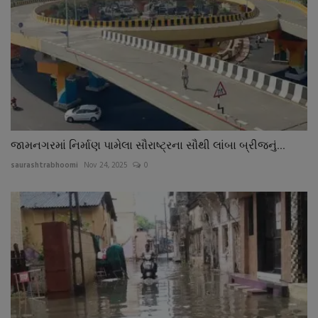
જામનગરમાં નિર્માણ પામેલા સૌરાષ્ટ્રના સૌથી લાંબા બ્રીજનું...
saurashtrabhoomi
Nov 24, 2025
0