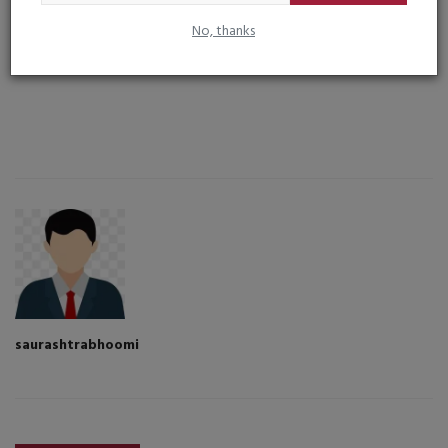
NEXT ARTICLE
No, thanks
વડાપ્રધાન શ્રી નરેન્દ્રભાઈ મોદીના ૭૫માં જન્મદિવસ નિમિત્તે સ્વસ્થ
ગુજરાત મેદસ્વિતા...
saurashtrabhoomi