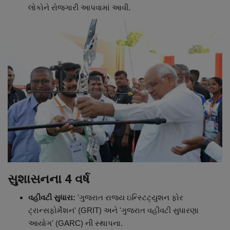
લોકોને રોજગારી આપવામાં આવી.
સુશાસનના 4 વર્ષ
વહીવટી સુધારા:
'ગુજરાત રાજ્ય ઇન્સ્ટિટ્યુશન ફોર
ટ્રાન્સફોર્મેશન' (GRIT) અને 'ગુજરાત વહીવટી સુધારણા
આયોગ' (GARC) ની સ્થાપના.