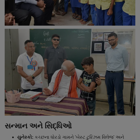
સન્માન અને સિદ્ધિઓ
યુનેસ્કો:
કચ્છના ધોરડો ગામને 'બેસ્ટ ટુરિઝમ વિલેજ' અને