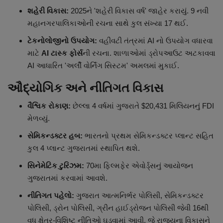
શહેરી વિકાસ:
2025ને 'શહેરી વિકાસ વર્ષ' જાહેર કરાયું. 9 નવી
મહાનગરપાલિકાઓની રચના સાથે કુલ સંખ્યા 17 થઈ.
ટેકનોલોજીનો ઉપયોગ:
વહીવટી તંત્રમાં AI નો ઉપયોગ વધારવા
માટે
AI ટાસ્ક ફોર્સ
ની રચના. શાળાઓમાં ડ્રોપઆઉટ અટકાવવા
AI આધારિત 'અર્લી વોર્નિંગ સિસ્ટમ' અમલમાં મુકાઈ.
ઔદ્યોગિક અને નીતિગત વિકાસ
વૈશ્વિક રોકાણ:
છેલ્લા 4 વર્ષમાં ગુજરાતે $20,431 મિલિયનનું FDI
મેળવ્યું.
સેમિકન્ડક્ટર હબ:
ભારતનો પ્રથમ સેમિકન્ડક્ટર પ્લાન્ટ સહિત
કુલ 4 પ્લાન્ટ ગુજરાતમાં સ્થાપિત થશે.
સિનેમેટિક ટુરિઝમ:
70મા ફિલ્મફેર એવોર્ડ્સનું આયોજન
ગુજરાતમાં કરવામાં આવશે.
નીતિગત પહેલો:
ગુજરાત આત્મનિર્ભર પોલિસી, સેમિકન્ડક્ટર
પોલિસી, ડ્રોન પોલિસી, ગ્રીન હાઈડ્રોજન પોલિસી જેવી 16થી
વધુ ક્ષેત્ર-વિશિષ્ટ નીતિઓ ઘડવામાં આવી, જે રાજ્યના વિકાસને