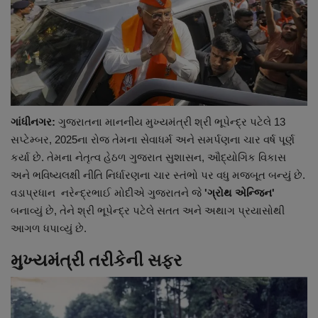
નાણાંકીય સમાચાર
સ્થાનિક સમાચાર
સ્પોર્ટ્સ
ગાંધીનગર:
ગુજરાતના માનનીય મુખ્યમંત્રી શ્રી ભૂપેન્દ્ર પટેલે 13
રાશિફળ
સપ્ટેમ્બર, 2025ના રોજ તેમના સેવાધર્મ અને સમર્પણના ચાર વર્ષ પૂર્ણ
કર્યા છે. તેમના નેતૃત્વ હેઠળ ગુજરાત સુશાસન, ઔદ્યોગિક વિકાસ
ગુનાખોરી
અને ભવિષ્યલક્ષી નીતિ નિર્ધારણના ચાર સ્તંભો પર વધુ મજબૂત બન્યું છે.
વડાપ્રધાન નરેન્દ્રભાઈ મોદીએ ગુજરાતને જે
'ગ્રોથ એન્જિન'
બોલિવૂડ
બનાવ્યું છે, તેને શ્રી ભૂપેન્દ્ર પટેલે સતત અને અથાગ પ્રયાસોથી
આગળ ધપાવ્યું છે.
સ્વાસ્થ્ય
મુખ્યમંત્રી તરીકેની સફર