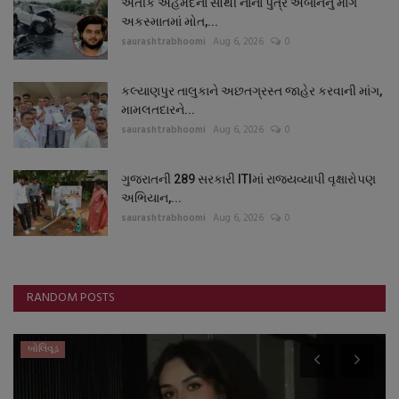
અતીક અહેમદના સૌથી નાના પુત્ર અબાનનું માર્ગ
અકસ્માતમાં મોત,...
saurashtrabhoomi
Aug 6, 2026
0
કલ્યાણપુર તાલુકાને અછતગ્રસ્ત જાહેર કરવાની માંગ,
મામલતદારને...
saurashtrabhoomi
Aug 6, 2026
0
ગુજરાતની 289 સરકારી ITIમાં રાજ્યવ્યાપી વૃક્ષારોપણ
અભિયાન,...
saurashtrabhoomi
Aug 6, 2026
0
RANDOM POSTS
આંતરરાષ્ટ્રીય