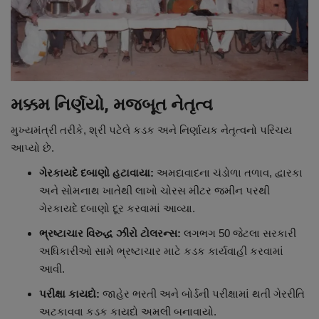
મક્કમ નિર્ણયો, મજબૂત નેતૃત્વ
મુખ્યમંત્રી તરીકે, શ્રી પટેલે કડક અને નિર્ણાયક નેતૃત્વનો પરિચય
આપ્યો છે.
ગેરકાયદે દબાણો હટાવાયા:
અમદાવાદના ચંડોળા તળાવ, દ્વારકા
અને સોમનાથ ખાતેથી લાખો ચોરસ મીટર જમીન પરથી
ગેરકાયદે દબાણો દૂર કરવામાં આવ્યા.
ભ્રષ્ટાચાર વિરુદ્ધ ઝીરો ટોલરન્સ:
લગભગ 50 જેટલા સરકારી
અધિકારીઓ સામે ભ્રષ્ટાચાર માટે કડક કાર્યવાહી કરવામાં
આવી.
પરીક્ષા કાયદો:
જાહેર ભરતી અને બોર્ડની પરીક્ષામાં થતી ગેરરીતિ
અટકાવવા કડક કાયદો અમલી બનાવાયો.