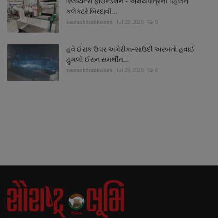
રિલાયન્સ ફાઉન્ડેશન - અક્ષયપાત્રની પહેલને
કલેક્ટરે બિરદાવી...
saurashtrabhoomi
Jul 29, 2026
0
હવે ઈરાક ઉપર અમેરીકા-સાઉદી અરબનો હવાઈ
હુમલો ઈરાન સમર્થીત...
saurashtrabhoomi
Jul 29, 2026
0