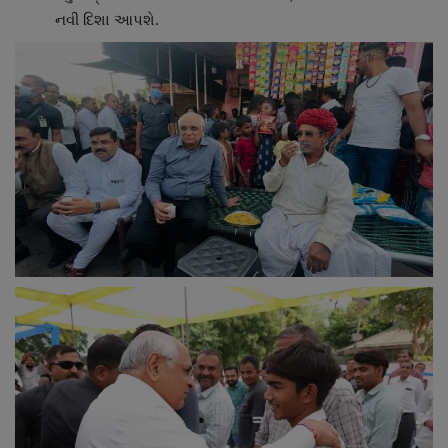
નવી દિશા આપશે.