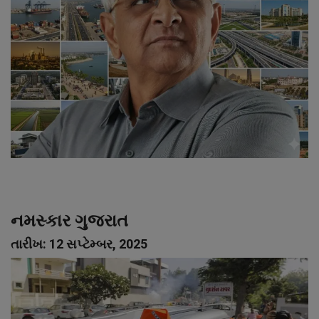
About Author
Contact
Dipotsav Special
આંતરરાષ્ટ્રીય
રાષ્ટ્રીય
ગુજરાત
નમસ્કાર ગુજરાત
જુનાગઢ
તારીખ: 12 સપ્ટેમ્બર, 2025
Support US
બજારના સમાચાર