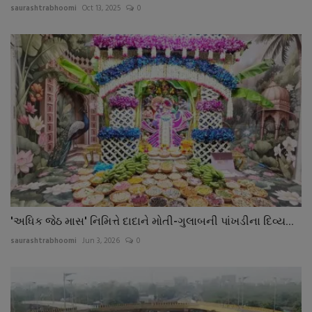
saurashtrabhoomi
Oct 13, 2025
0
'અધિક જેઠ માસ' નિમિત્તે દાદાને મોતી-ગુલાબની પાંખડીના દિવ્ય...
saurashtrabhoomi
Jun 3, 2026
0