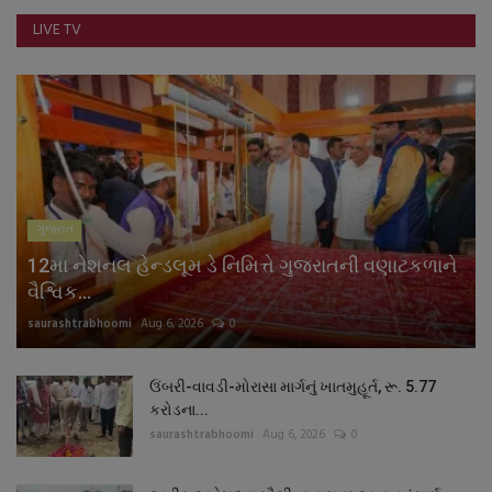
LIVE TV
ગુજરાત
12મા નેશનલ હેન્ડલૂમ ડે નિમિત્તે ગુજરાતની વણાટકળાને
વૈશ્વિક...
saurashtrabhoomi
Aug 6, 2026
0
ઉંબરી-વાવડી-મોરાસા માર્ગનું ખાતમુહૂર્ત, રૂ. 5.77
કરોડના...
saurashtrabhoomi
Aug 6, 2026
0