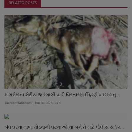
RELATED POSTS
માંગરોળના શેરીયાજ રંગાલી વાડી વિસ્તારમાં સિંહણે વાછરડાનું...
saurashtrabhoomi
Jun 18, 2026
0
બંધ ઘરના તાળા તોડવાની ઘટનાઓ ના બને તે માટે પોલીસ સર્તક...