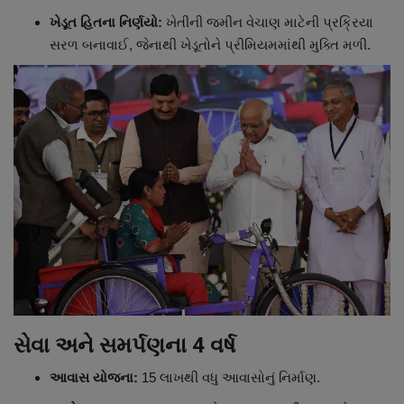
ખેડૂત હિતના નિર્ણયો:
ખેતીની જમીન વેચાણ માટેની પ્રક્રિયા
સરળ બનાવાઈ, જેનાથી ખેડૂતોને પ્રીમિયમમાંથી મુક્તિ મળી.
સેવા અને સમર્પણના 4 વર્ષ
આવાસ યોજના:
15 લાખથી વધુ આવાસોનું નિર્માણ.