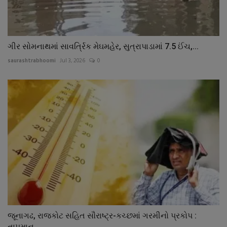
ગીર સોમનાથમાં સાવર્ત્રિક મેઘમહેર, સુત્રાપાડામાં 7.5 ઈંચ,...
saurashtrabhoomi
Jul 3, 2026
0
જૂનાગઢ, રાજકોટ સહિત સૌરાષ્ટ્ર-કચ્છમાં ગરમીનો પ્રકોપ :
તાપમાન...