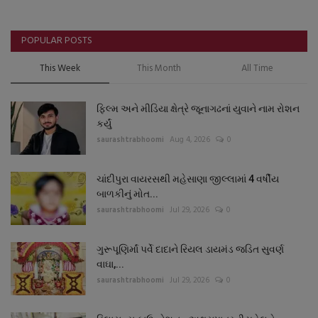
POPULAR POSTS
This Week
This Month
All Time
ફિલ્મ અને મીડિયા ક્ષેત્રે જૂનાગઢનાં યુવાને નામ રોશન
કર્યું
saurashtrabhoomi
Aug 4, 2026
0
ચાંદીપુરા વાયરસથી મહેસાણા જીલ્લામાં 4 વર્ષીય
બાળકીનું મોત...
saurashtrabhoomi
Jul 29, 2026
0
ગુરૂપૂણિર્માં પર્વે દાદાને રિયલ ડાયમંડ જડિત સુવર્ણ
વાઘા,...
saurashtrabhoomi
Jul 29, 2026
0