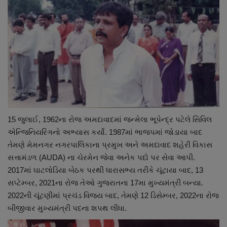
15 જુલાઈ, 1962ના રોજ અમદાવાદમાં જન્મેલા ભૂપેન્દ્ર પટેલે સિવિલ
એન્જિનિયરિંગનો અભ્યાસ કર્યો. 1987માં ભાજપમાં જોડાયા બાદ
તેમણે મેમનગર નગરપાલિકાના પ્રમુખ અને અમદાવાદ શહેરી વિકાસ
સત્તામંડળ (AUDA) ના ચેરમેન જેવા અનેક પદો પર સેવા આપી.
2017માં ઘાટલોડિયા બેઠક પરથી ધારાસભ્ય તરીકે ચૂંટાયા બાદ, 13
સપ્ટેમ્બર, 2021ના રોજ તેઓ ગુજરાતના 17મા મુખ્યમંત્રી બન્યા.
2022ની ચૂંટણીમાં પ્રચંડ વિજય બાદ, તેમણે 12 ડિસેમ્બર, 2022ના રોજ
બીજીવાર મુખ્યમંત્રી પદના શપથ લીધા.