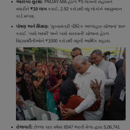
આરોગ્ય સુરક્ષા:
PMJAY-MA હેઠળ ₹5 લાખની સહાયને
વધારીને
₹10 લાખ
કરાઈ, 2.92 કરોડથી વધુ લોકોને આયુષ્માન
કાર્ડ મળ્યા.
પોષણ અને શિક્ષણ:
'મુખ્યમંત્રી પૌષ્ટિક અલ્પાહાર યોજના' શરૂ
કરાઈ. 'નમો લક્ષ્મી' અને 'નમો સરસ્વતી' યોજના હેઠળ
વિદ્યાર્થીનીઓને ₹1000 કરોડથી વધુની આર્થિક સહાય.
રોજગારી:
છેલ્લા ચાર વર્ષમાં 6547 ભરતી મેળા દ્વારા 5,06,741