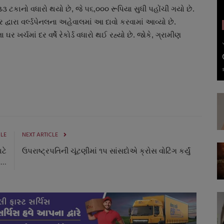
૩૩ ટકાનો વધારો થયો છે, જે ૫૬,૦૦૦ રૂપિયા સુધી પહોંચી ગયો છે.
 દ્વારા વર્લ્ડપેનલના અહેવાલમાં આ દાવો કરવામાં આવ્યો છે.
ર ખર્ચમાં દર વર્ષે રેકોર્ડ વધારો થઈ રહ્યો છે. જોકે, ગ્રામીણ
CLE
NEXT ARTICLE
ટે
ઉપરાષ્ટ્રપતિની ચૂંટણીમાં ૧પ સાંસદોએ ક્રોસ વોટિંગ કર્યું
...