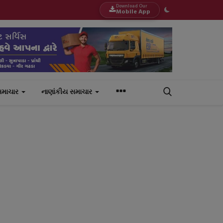
Download Our
Mobile App
સમાચાર
નાણાંકીય સમાચાર