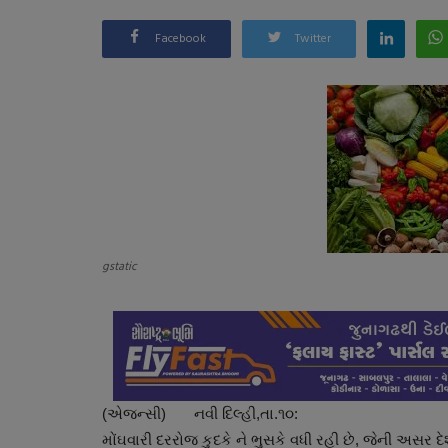
Facebook
Twitter
gstatic
(એજન્સી) નવી દિલ્હી,તા.૧૦:
મોંઘવારી દરરોજ કુદકે ને ભુસકે વધી રહી છે, જેની અસર દે