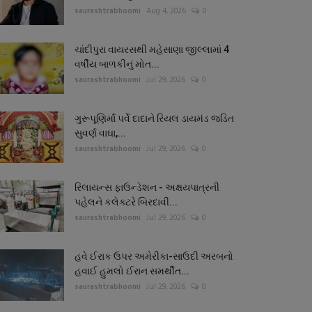
saurashtrabhoomi
Aug 4, 2026
0
ચાંદીપુરા વાયરસથી મહેસાણા જીલ્લામાં 4
વર્ષીય બાળકીનું મોત...
saurashtrabhoomi
Jul 29, 2026
0
ગુરૂપૂણિર્માં પર્વે દાદાને રિયલ ડાયમંડ જડિત
સુવર્ણ વાઘા,...
saurashtrabhoomi
Jul 29, 2026
0
રિલાયન્સ ફાઉન્ડેશન - અક્ષયપાત્રની
પહેલને કલેક્ટરે બિરદાવી...
saurashtrabhoomi
Jul 29, 2026
0
હવે ઈરાક ઉપર અમેરીકા-સાઉદી અરબનો
હવાઈ હુમલો ઈરાન સમર્થીત...
saurashtrabhoomi
Jul 29, 2026
0