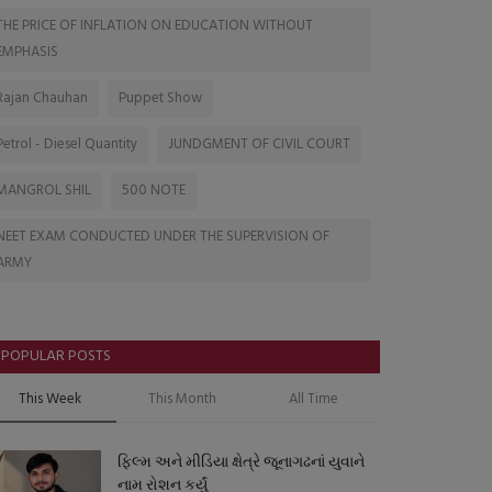
THE PRICE OF INFLATION ON EDUCATION WITHOUT
EMPHASIS
Rajan Chauhan
Puppet Show
Petrol - Diesel Quantity
JUNDGMENT OF CIVIL COURT
MANGROL SHIL
500 NOTE
NEET EXAM CONDUCTED UNDER THE SUPERVISION OF
ARMY
POPULAR POSTS
This Week
This Month
All Time
ફિલ્મ અને મીડિયા ક્ષેત્રે જૂનાગઢનાં યુવાને
નામ રોશન કર્યું