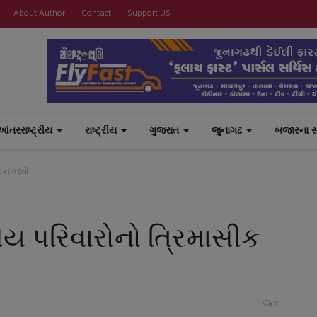
About Author
Contact
Support US
આંતરરાષ્ટ્રીય
રાષ્ટ્રીય
ગુજરાત
જુનાગઢ
બજારના 
ટકા વધ્યો
તીય પરિવારોનો ત્રિમાસીક
0