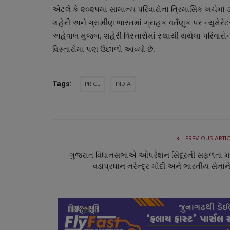
એટલે કે ૨૦૨૫માં સામાન્ય પરિવારોના ત્રિમાસિક ખર્ચમાં 
શહેરી અને ગ્રામીણ ભારતમાં ગ્રાહક વર્તણૂક પર ન્યુમેરેટર
અહેવાલ મુજબ, શહેરી વિસ્તારોમાં સ્થાયી થયેલા પરિવારોના ઘ
વિસ્તારોમાં પણ ઉછાળો આવ્યો છે.
PRICE
INDIA
Tags:
PREVIOUS ARTI
ગુજરાત વિધાનસભાએ ઓપરેશન સિંદૂરની સફળતા મા
વડાપ્રધાન નરેન્દ્ર મોદી અને ભારતીય સેનાને