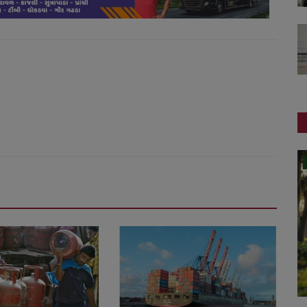
રાષ્ટ્રીય