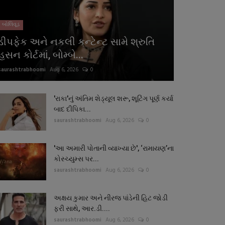
બોલિવૂડ
ડીપફેક અને નકલી કન્ટેન્ટ સામે શ્રુતિ
હસન કોર્ટમાં, બોમ્બે...
saurashtrabhoomi
Aug 6, 2026
0
'રાકા'નું અંતિમ શેડ્યૂલ શરૂ, શૂટિંગ પૂર્ણ કર્યા
બાદ દીપિકા...
saurashtrabhoomi
Aug 6, 2026
0
'આ અમારી પોતાની વ્યાખ્યા છે', ‘રામાયણ’ના
કોસ્ચ્યુમ્સ પર...
saurashtrabhoomi
Aug 6, 2026
0
અક્ષય કુમાર અને નીરજ પાંડેની હિટ જોડી
ફરી સાથે, આર.ડી....
saurashtrabhoomi
Aug 6, 2026
0