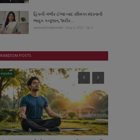
હિપની ગંભીર ઈજા બાદ રશ્મિકા મંદાનાની
ભાવુક કબૂલાત, 'શરીર...
saurashtrabhoomi
Aug 6, 2026
0
RANDOM POSTS
સ્વાસ્થ્ય
આંતરરાષ્ટ્રીય