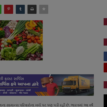
શના સામાન્ય પરિવારોના ખર્ચ પર પણ પડી રહી છે. ભારતમાં આ વર્ષે