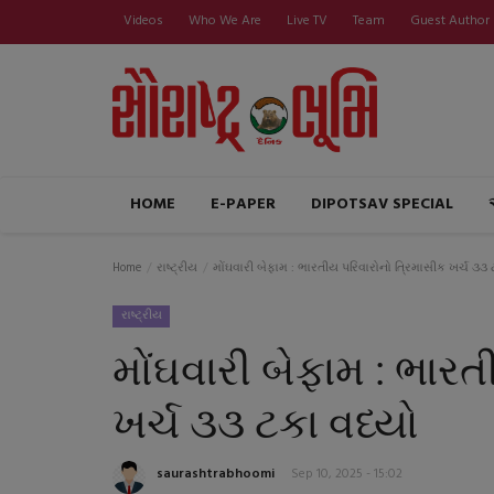
Videos
Who We Are
Live TV
Team
Guest Author
HOME
E-PAPER
DIPOTSAV SPECIAL
Home
રાષ્ટ્રીય
મોંઘવારી બેફામ : ભારતીય પરિવારોનો ત્રિમાસીક ખર્ચ ૩૩ 
રાષ્ટ્રીય
મોંઘવારી બેફામ : ભાર
ખર્ચ ૩૩ ટકા વધ્યો
saurashtrabhoomi
Sep 10, 2025 - 15:02