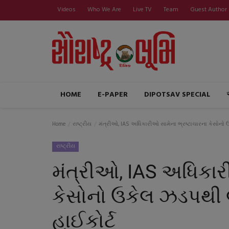
Videos
Who We Are
Live TV
Team
Guest Author
HOME
E-PAPER
DIPOTSAV SPECIAL
Home
રાષ્ટ્રીય
મંત્રીઓ, IAS અધિકારીઓ સામેના ભ્રષ્ટાચારના કેસોનો 
રાષ્ટ્રીય
મંત્રીઓ, IAS અધિકાર
કેસોનો ઉકેલ ઝડપથી 
હાઈકોર્ટ