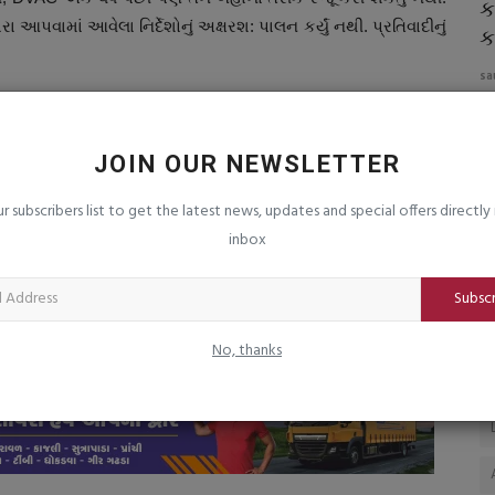
ટેવ કેમ
સબસિડાઇઝ ખાતરની કાળાબજારી અને
ક
 આપવામાં આવેલા નિર્દેશોનું અક્ષરશ: પાલન કર્યું નથી. પ્રતિવાદીનું
ટેગિંગને રોકવા તપાસ અધિકારી...
ક
saurashtrabhoomi
Aug 6, 2026
0
sa
 સ્વસ્થ
સબસિડાઈઝડ ખાતરનો બિન-કૃષિ ઉપયોગ, બનાવટી ખાતર અને
અપ
સંગ્રહખોરી રોકવા અભિયાન : દરેક...
વળ
JOIN OUR NEWSLETTER
ur subscribers list to get the latest news, updates and special offers directly 
inbox
CLE
NEXT ARTICLE
પર
કેડિલા ફાર્માસ્યુટિકલ્સે એલર્જીમાં રાહત આપતી Dlorfast-M
Subsc
 છે
ટેબ્લેટ્સ લોન્ચ કરી
No, thanks