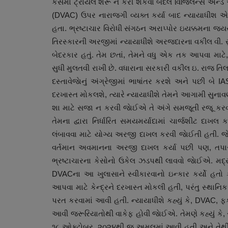
કેસમાં ટ્રાયલ શરૂ ન કરી શકવા બદલ વિજિલન્સ એન્ડ એન
(DVAC) ઉપર નારાજગી વ્યક્ત કર્યા બાદ ન્યાયાધીશ 
હતા. ભ્રષ્ટાચાર વિરોધી સંગઠન અરાપ્પોર ઇયક્કમના જય
તિરસ્કારની અરજીમાં ન્યાયાધીશે અરજદારના વકીલ વી. સુ
બેદરકાર હતું. તેમ છતાં, તેમને વધુ એક તક આપવા મા
સુધી મુલતવી રાખી છે. વધારાના સરકારી વકીલ ઇ. રાજ ત
દસ્તાવેજાેનું અંગ્રેજીમાં ભાષાંતર કરશે અને પછી બે 
દરખાસ્ત મોકલશે, ત્યારે ન્યાયાધીશે તેમને આગામી સુ
શા માટે સજા ન કરવી જાેઈએ તે અંગે સમજૂતી રજૂ કરવાન
સ્વાસ્થ્ય
તેમના દ્વારા નિર્ધારિત સમયમર્યાદામાં ચાર્જશીટ દા
લંબાવવા માટે યોગ્ય અરજી દાખલ કરવી જાેઈતી હતી. જા
વર્તમાન અવમાનના અરજી દાખલ કર્યા પછી પણ, તપ
ભ્રષ્ટાચારના કેસોનો ઉકેલ ઝડપથી લાવવો જાેઈએ. મદ્રાસ
DVACના આ ખુલાસાને સ્વીકારવાનો ઇન્કાર કર્યો હતો 
આપવા માટે કેન્દ્રને દરખાસ્ત મોકલી હતી, પરંતુ સ્થાન
પરત કરવામાં આવી હતી. ન્યાયાધીશે કહ્યું કે, DVAC, 
આવી જરૂરિયાતોથી વાકેફ હોવી જાેઈએ. તેમણે કહ્યું કે
૧૮ ઓક્ટોબર, ૨૦૨૪થી જ અમલમાં આવી હતી અને તેથી, 