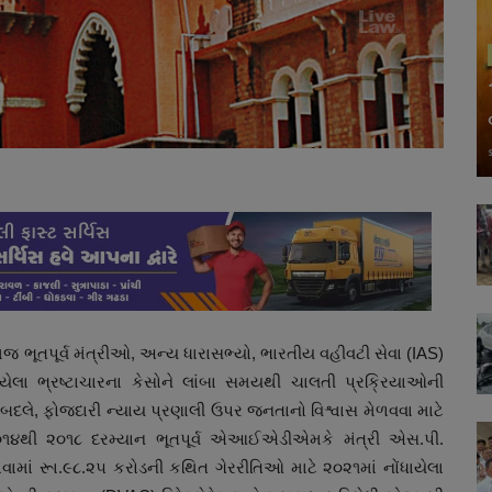
તેમજ ભૂતપૂર્વ મંત્રીઓ, અન્ય ધારાસભ્યો, ભારતીય વહીવટી સેવા (IAS)
ા ભ્રષ્ટાચારના કેસોને લાંબા સમયથી ચાલતી પ્રક્રિયાઓની
બદલે, ફોજદારી ન્યાય પ્રણાલી ઉપર જનતાનો વિશ્વાસ મેળવવા માટે
૧૪થી ૨૦૧૮ દરમ્યાન ભૂતપૂર્વ એઆઈએડીએમકે મંત્રી એસ.પી.
આપવામાં રૂા.૯૮.૨૫ કરોડની કથિત ગેરરીતિઓ માટે ૨૦૨૧માં નોંધાયેલા