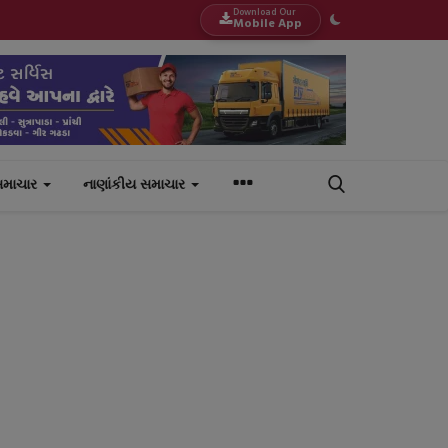
Download Our
Mobile App
સમાચાર
નાણાંકીય સમાચાર