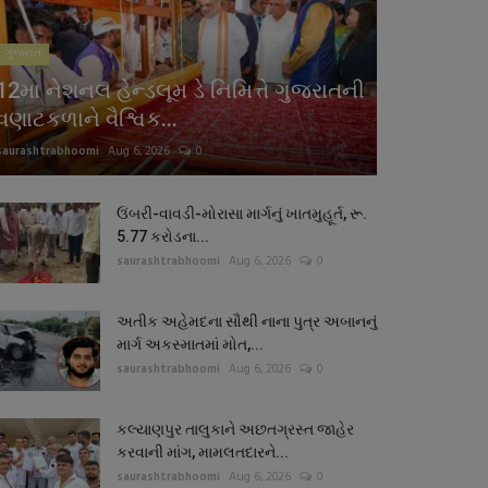
ગુજરાત
12મા નેશનલ હેન્ડલૂમ ડે નિમિત્તે ગુજરાતની
વણાટકળાને વૈશ્વિક...
saurashtrabhoomi
Aug 6, 2026
0
ઉંબરી-વાવડી-મોરાસા માર્ગનું ખાતમુહૂર્ત, રૂ.
5.77 કરોડના...
saurashtrabhoomi
Aug 6, 2026
0
અતીક અહેમદના સૌથી નાના પુત્ર અબાનનું
માર્ગ અકસ્માતમાં મોત,...
saurashtrabhoomi
Aug 6, 2026
0
કલ્યાણપુર તાલુકાને અછતગ્રસ્ત જાહેર
કરવાની માંગ, મામલતદારને...
saurashtrabhoomi
Aug 6, 2026
0