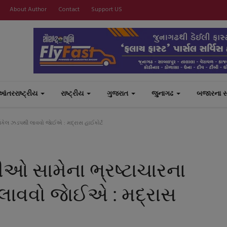
About Author
Contact
Support US
આંતરરાષ્ટ્રીય
રાષ્ટ્રીય
ગુજરાત
જુનાગઢ
બજારના 
ઉકેલ ઝડપથી લાવવો જાેઈએ : મદ્રાસ હાઈકોર્ટ
ીઓ સામેના ભ્રષ્ટાચારના
લાવવો જાેઈએ : મદ્રાસ