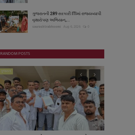
ગુજરાતની 289 સરકારી ITIમાં રાજ્યવ્યાપી
વૃક્ષારોપણ અભિયાન,...
saurashtrabhoomi
Aug 6, 2026
0
RANDOM POSTS
ગુજરાત
આંતરરાષ્ટ્રીય