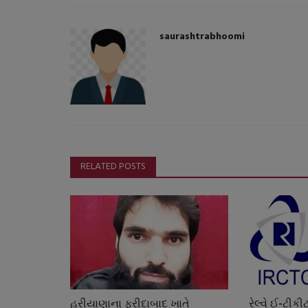
saurashtrabhoomi
RELATED POSTS
હરીયાણાના ફરીદાબાદ ખાતે
રેલ્વે ઈ-ટીક