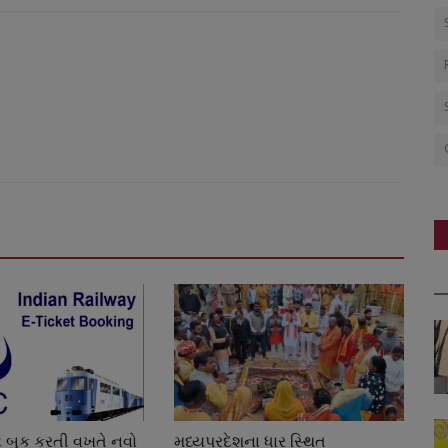
ીટ બુક કરતી વખતે નવો
મધ્યપ્રદેશના ધાર સ્થિત