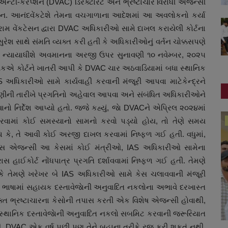
્ટી-કરપ્શન (DVAC) ડિરેક્ટોરેટ અને ભ્રષ્ટાચાર વિરોધી એજન્સી
એન. આનંદવેંકટેશે તેમના વચગાળાના આદેશમાં આ અવલોકનો કર્યા
રામ વેંકટેસન દ્વારા DVAC અધિકારીઓ સામે દાખલ કરાયેલી કોર્ટના
રેશ સાથે સંમતિ વ્યક્ત કરી હતી કે અધિકારીઓનું વર્તન ચોક્કસપણે
ટે, ન્યાયાધીશે અવમાનના અરજી ઉપર સુનાવણી ૧૦ નવેમ્બર, ૨૦૨૫
િલકએ કોર્ટને ખાતરી આપી કે DVAC ચાર અઠવાડિયામાં બધા સ્થાનિક
IAS અધિકારીઓ સામે કાર્યવાહી કરવાની મંજૂરી આપવા માટેકેન્દ્રને
નાવણીની તારીખે પ્રગતિનો અહેવાલ આપવા અને સંબંધિત અધિકારીઓને
ો નિર્દેશ આપ્યો હતો. જજે કહ્યું, જાે DVACને એપ્રિલ ૨૦૨૪માં
ગુજરાત
ખલ કરવામાં કોઈ સમસ્યાનો સામનો કરવો પડ્યો હોય, તો તેણે સમય
ે કે, તે આવી કોઈ અરજી દાખલ કરવામાં નિષ્ફળ ગઈ હતી. વધુમાં,
ાસ એજન્સી આ કેસમાં કોઈ મંત્રીઓ, IAS અધિકારીઓ સામેના
 હાઈકોર્ટ નોંધપાત્ર પ્રગતિ દર્શાવવામાં નિષ્ફળ ગઈ હતી. તેમણે
કે તેમણે ખરેખર બે IAS અધિકારીઓ સામે કેસ ચલાવવાની મંજૂરી
િક ભાષામાં સહાયક દસ્તાવેજાેની અનુવાદિત નકલોના અભાવે દરખાસ્ત
ફક્ત ભ્રષ્ટાચારના કેસોની તપાસ કરતી એક વિશેષ એજન્સી હોવાથી,
, સ્થાનિક દસ્તાવેજાેની અનુવાદિત નકલો સબમિટ કરવાની જરૂરિયાત
DVAC એક વર્ષ પછી પણ તેને બહાના તરીકે રજૂ કરી શકતું નથી.