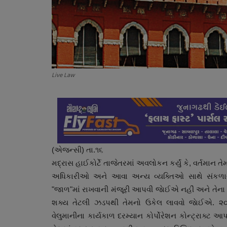
Live Law
(એજન્સી) તા.૧૬
મદ્રાસ હાઈકોર્ટે તાજેતરમાં અવલોકન કર્યું કે, વર્તમાન 
અધિકારીઓ અને આવા અન્ય વ્યક્તિઓ સાથે સંકળાયેલ
"જાળ"માં રાખવાની મંજૂરી આપવી જાેઈએ નહીં અને તેના 
શક્ય તેટલી ઝડપથી તેમનો ઉકેલ લાવવો જાેઈએ. ૨૦
વેલુમાનીના કાર્યકાળ દરમ્યાન કોર્પોરેશન કોન્ટ્રાક્ટ 