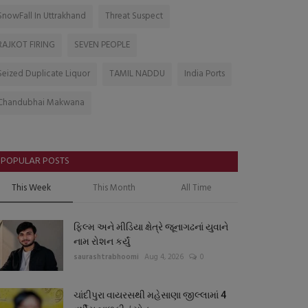
SnowFall In Uttrakhand
Threat Suspect
RAJKOT FIRING
SEVEN PEOPLE
Seized Duplicate Liquor
TAMIL NADDU
India Ports
Chandubhai Makwana
POPULAR POSTS
This Week
This Month
All Time
ફિલ્મ અને મીડિયા ક્ષેત્રે જૂનાગઢનાં યુવાને
નામ રોશન કર્યું
saurashtrabhoomi
Aug 4, 2026
0
ચાંદીપુરા વાયરસથી મહેસાણા જીલ્લામાં 4