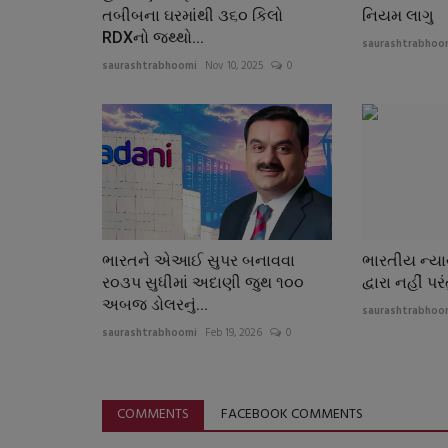
તબીબના ઘરમાંથી ૩૬૦ કિલો
નિયમ લાગુ
RDXનો જથ્થો...
saurashtrabhoo
saurashtrabhoomi
Nov 10, 2025
0
ભારતને એઆઈ સુપર બનાવવા
ભારતીય ન્ય
ર૦૩પ સુધીમાં અદાણી જુથ ૧૦૦
દ્વારા નહીં પર
અબજ ડોલરનું...
saurashtrabhoo
saurashtrabhoomi
Feb 19, 2026
0
COMMENTS
FACEBOOK COMMENTS