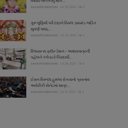
વર્ષીય બાળકીનું મોત...
saurashtrabhoomi
Jul 29, 2026
0
ગુરૂપૂણિર્માં પર્વે દાદાને રિયલ ડાયમંડ જડિત
સુવર્ણ વાઘા,...
saurashtrabhoomi
Jul 29, 2026
0
રિલાયન્સ ફાઉન્ડેશન - અક્ષયપાત્રની
પહેલને કલેક્ટરે બિરદાવી...
saurashtrabhoomi
Jul 29, 2026
0
ઈરાન વિરૂધ્ધ હુમલા રોકવાનો પ્રસ્તાવ
અમેરીકી સેનેટમાં માત્ર...
saurashtrabhoomi
Jul 31, 2026
0