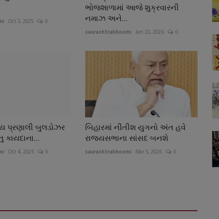
ભોજશાળામાં આજે શુક્રવારની
નમાઝ અને...
mi
Oct 3, 2025
0
saurashtrabhoomi
Jan 23, 2026
0
ાય પ્રણાલી બુલડોઝર
બિહારમાં નીતીશ યુગનો અંત હવે
ંતુ કાયદાના...
રાજયસભાના સાંસદ બનશે
mi
Oct 4, 2025
0
saurashtrabhoomi
Mar 5, 2026
0