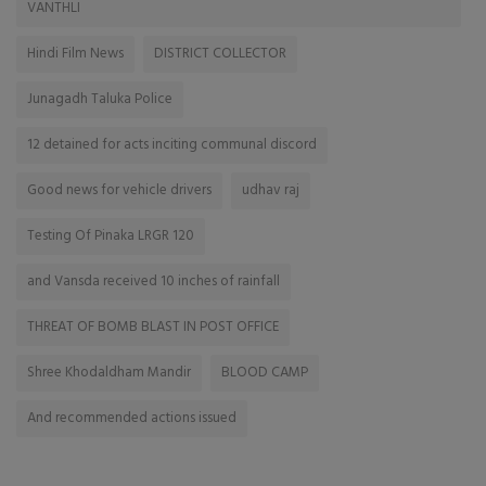
VANTHLI
Hindi Film News
DISTRICT COLLECTOR
Junagadh Taluka Police
12 detained for acts inciting communal discord
Good news for vehicle drivers
udhav raj
Testing Of Pinaka LRGR 120
and Vansda received 10 inches of rainfall
THREAT OF BOMB BLAST IN POST OFFICE
Shree Khodaldham Mandir
BLOOD CAMP
And recommended actions issued