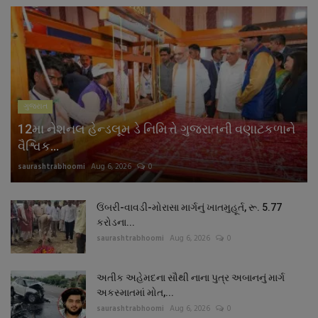
ગુજરાત
12મા નેશનલ હેન્ડલૂમ ડે નિમિત્તે ગુજરાતની વણાટકળાને
વૈશ્વિક...
saurashtrabhoomi
Aug 6, 2026
0
ઉંબરી-વાવડી-મોરાસા માર્ગનું ખાતમુહૂર્ત, રૂ. 5.77
કરોડના...
saurashtrabhoomi
Aug 6, 2026
0
અતીક અહેમદના સૌથી નાના પુત્ર અબાનનું માર્ગ
અકસ્માતમાં મોત,...
saurashtrabhoomi
Aug 6, 2026
0