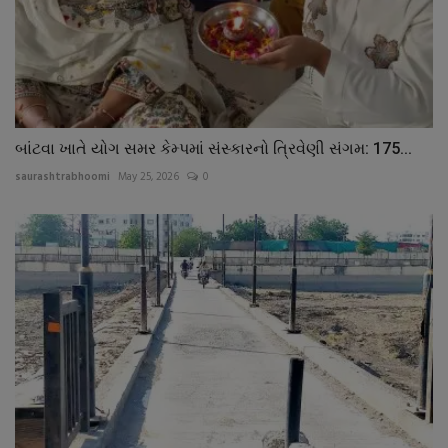
બાંટવા ખાતે યોગ સમર કેમ્પમાં સંસ્કારનો ત્રિવેણી સંગમ: 175...
saurashtrabhoomi
May 25, 2026
0