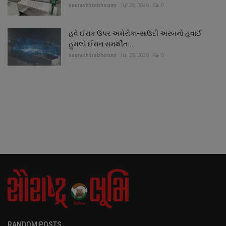
saurashtrabhoomi
Jul 29, 2026
0
હવે ઈરાક ઉપર અમેરીકા-સાઉદી અરબનો હવાઈ
હુમલો ઈરાન સમર્થીત...
saurashtrabhoomi
Jul 29, 2026
0
RANDOM POSTS