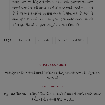
સ્ટાફ દ્વારા જ સિંહણને બેભાન કરવા માટે ટ્રાન્કવીલાઈઝર
ગનનો ઉપયોગ કરી ફાયર કરતો હોય છે ત્યારે અહીં એવું બને
છે કે જે ગન ફાયરીંગ કરવામાં આવ્યું તે મીસ થયું છે અને તે
શંકા પ્રેરે છે ત્યારે કયા કારણસર ટ્રાન્કવીલાઈઝર ગનથી
કરેલ ફાયરીંગ મીસ ફાયર થયું તે તપાસનો વિષય છે.
JUnagadh
Visavadar
Death Of Forest Officer
Tags:
PREVIOUS ARTICLE
સાસણનાં નેશ વિસ્તારમાંથી ગાંજાનાં છોડનું વાવેતર કરનાર પશુપાલક
પકડાયો
NEXT ARTICLE
જૂનાગઢ જિલ્લાના ઔદ્યોગિક વિકાસ અને રોજગારી સર્જન માટે ૧૨૦૯
કરોડના રોકાણના ૨૧૮ MoU...