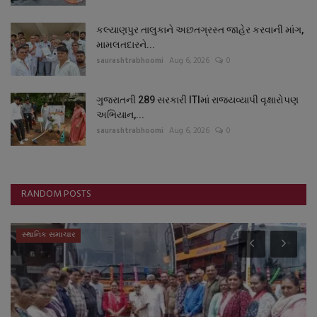
કલ્યાણપુર તાલુકાને અછતગ્રસ્ત જાહેર કરવાની માંગ,
મામલતદારને...
saurashtrabhoomi
Aug 6, 2026
0
ગુજરાતની 289 સરકારી ITIમાં રાજ્યવ્યાપી વૃક્ષારોપણ
અભિયાન,...
saurashtrabhoomi
Aug 6, 2026
0
RANDOM POSTS
સ્થાનિક સમાચાર