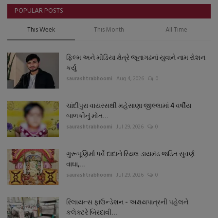
POPULAR POSTS
This Week
This Month
All Time
ફિલ્મ અને મીડિયા ક્ષેત્રે જૂનાગઢનાં યુવાને નામ રોશન
કર્યું
saurashtrabhoomi
Aug 4, 2026
0
ચાંદીપુરા વાયરસથી મહેસાણા જીલ્લામાં 4 વર્ષીય
બાળકીનું મોત...
saurashtrabhoomi
Jul 29, 2026
0
ગુરૂપૂણિર્માં પર્વે દાદાને રિયલ ડાયમંડ જડિત સુવર્ણ
વાઘા,...
saurashtrabhoomi
Jul 29, 2026
0
રિલાયન્સ ફાઉન્ડેશન - અક્ષયપાત્રની પહેલને
કલેક્ટરે બિરદાવી...