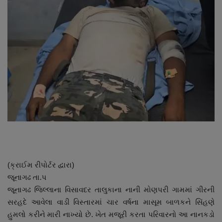
About Author
Contact
Dipotsav Special
આંતરરાષ્ટ્રીય
રાષ્ટ્રીય
ગુજરાત
જુનાગઢ
(ક્રાઈમ રીપોર્ટર દ્વારા)
જૂનાગઢ તા.પ
Support US
જૂનાગઢ જિલ્લાના વિસાવદર તાલુકાના નાની મોણપરી ગામમાં ગીરની
સરહદે આવેલા વાડી વિસ્તારમાં ચાર વર્ષના માસૂમ બાળકને સિંહણે
બજારના સમાચાર
હુમલો કરીને મારી નાખ્યો છે. ખેત મજૂરી કરતા પરિવારનો આ નાનકડો