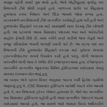
માસૂમ વહેલી સવારે ગુમ થયો હતો, જેનો લોહીલુહાણ મૃતદેહ વન
નાણાંકીય સમાચાર
વિભાગની ટીમે શોધી કાઢ્યો હતો. બાળકના શરીર પર સિંહણના
હુમલાના સ્પષ્ટ નિશાન અને ઊંડા જખમો જોવા મળ્યા હતા.
સ્થાનિક સમાચાર
ઘટનાસ્થળે વન વિભાગની ટીમે તાત્કાલિક કાર્યવાહી હાથ ધરી હતી અને
હુમલાખોર સિંહણને પકડવા માટે સાસણથી ખાસ રેસ્ક્યુ ટીમ બોલાવી
સ્પોર્ટ્સ
હતી. આ ઘટનાએ આખા વિસાવદર પંથકમાં ભય અને અરેરાટીનો
માહોલ ફેલાવી દીધો છે, ખાસ કરીને રાત્રે વાડીએ જતા ખેડૂતો અને
રાશિફળ
મજૂર પરિવારોમાં ભયની લાગણી વ્યાપી ગઈ છે. આ ઘટના બાદ વન
વિભાગની ટીમે હુમલાખોર સિંહણને પકડવા માટે તુવેરના ખેતરમાં
ગુનાખોરી
ટ્રાન્કવીલાઇઝર ગનનો ઉપયોગ કર્યો હતો પરંતુ, ગોળી અચાનક
વનકર્મીને લાગી જતા તે ગંભીર રીતે ઇજાગ્રસ્ત થયા હતા. ઈજાગ્રસ્ત
બોલિવૂડ
વનકર્મીને તાત્કાલીક જૂનાગગઢ સિવિલ હોસ્પિટલમાં ખસેડવામાં તેમનું
સારવાર દરમ્યાન મોત થયું હતું.
સ્વાસ્થ્ય
આ બનાવ અંગે પ્રાપ્ત વિગત અનુસાર ૧૦૮ના કર્મી હિતેશ ગઢવીએ
જણાવ્યું હતું કે, CSC વિસાવદર હોસ્પિટલ ખાતેથી ૧૦૮ને કોલ આવ્યો
હતો કે, વન વિભાગના ટ્રેકર બેભાન હાલતમાં છે, જેને લઇ તાત્કાલિક
૧૦૮ વિસાવદર હોસ્પિટલ પહોંચી હતી. જ્યાં તાત્કાલિક પેશન્ટને ૧૦૮માં
ખસેડવામાં આવ્યો હતો. આ મામલે અમે અમારા ઉચ્ચ અધિકારીને