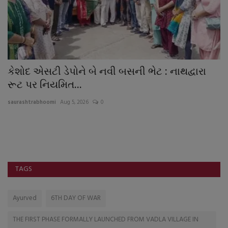
કેશોદ એસટી ડેપોને બે નવી બસની ભેટ : નાથદ્વારા
વ
રૂટ પર નિયમિત...
પ
saurashtrabhoomi
Aug 5, 2026
0
sa
નિ
ફર
TAGS
Ayurved
6TH DAY OF WAR
THE FIRST PHASE FORMALLY LAUNCHED FROM VADLA VILLAGE IN