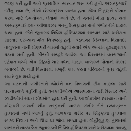
જાણ કરી હતી અને પ્રાથમિક સારવાર શરૂ કરી હતી. અશરફભાઈ
દર્દીનું નામ છે, તેઓ ઈજાગ્રસ્ત બન્યા હતા જેમાં સિંહણને બેભાન
કરવા માટે ઉપયોગમાં લેવામાં આવે છે, તે ગનથી મીસ ફાયર થતાં
અસરફભાઈ ટ્રાન્કવીલાઇઝર ગનનું મિસફાયર થતાં ગંભીર રીતે ઘાયલ
થયા હતા. જેને જુનાગઢ સિવિલ હોસ્પિટલમાં સારવાર માટે ખસેડાતા
સારવાર દરમ્યાન મોત નિપજયુ હતું. જૂનાગઢ જિલ્લાના વિસાવદર
તાલુકાના નાની મોણપરી ગામમાં વહેલી સવારે એક અત્યંત હૃદયદ્રાવક
ઘટના બની હતી. ગીરની સરહદે આવેલા આ વિસ્તારમાં વનરાજાની
દહેશત વચ્ચે એક સિંહણે ચાર વર્ષના માસૂમ બાળકને પોતાનો શિકાર
બનાવ્યો છે. વાડી વિસ્તારમાં મજૂરી કામ કરતા પરિવારનો પુત્ર વહેલી
સવારે ગુમ થયો હતો.
આ ઘટનાની ગંભીરતાને જોઈને વન વિભાગની ટીમ કાફલા સાથે
ઘટનાસ્થળે પહોંચી હતી. વનકર્મીઓએ આસપાસના વાડી વિસ્તાર અને
ઝાડીઓમાં સઘન શોધખોળ હાથ ધરી હતી. આ શોધખોળ દરમ્યાન નાની
મોણપરી ગામની સીમ નજીકથી બાળક ગંભીર રીતે ઇજાગ્રસ્ત
હાલતમાં મળી આવ્યું હતું. બાળકના શરીર પર સિંહણના હુમલાના
સ્પષ્ટ નિશાન અને ઊંડા ઘા જોવા મળ્યા હતા. લોહીલુહાણ હાલતમાં
બાળકને તાત્કાલિક જૂનાગઢની સિવિલ હોસ્પિટલ ખાતે ખસેડવામાં આવ્યું