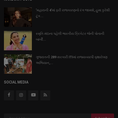
'મહારાની 4'માં ફરી રાજકારણનો રંગ જામશે, હુમા કુરેશી
ટૂંક...
સ્મૃતિ મંદાના પહેલી ભારતીય ક્રિકેટર જેની પોતાની
બાર્બી...
ગુજરાતની 289 સરકારી ITIમાં રાજ્યવ્યાપી વૃક્ષારોપણ
અભિયાન,...
SOCIAL MEDIA