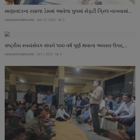
માણાવદરના રસાલા ડેમમાં આવેલા પુલમાં સેફ્ટી ગ્રિલ નાખવામાં...
saurashtrabhoomi
Apr 27, 2026
0
રાષ્ટ્રીય સ્વયંસેવક સંઘને ૧૦૦ વર્ષ પૂર્ણ થવાના અવસર ઉપર,...
saurashtrabhoomi
Oct 1, 2025
0