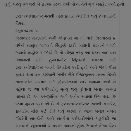
હતું, પરંતુ કમનસીબે ફરજ પરના તબીબોએ તેને મૃત જાહેર કર્યો હતો.
ટ્રાન્કવીલાઈઝર ગનથી મીસ ફાયર કેવી રીતે થયું ? તપાસનો
વિષય
જૂનાગઢ તા. પ
વિસાવદર તાલુકાનાં નાની મોણપરી ગામમાં વાડી વિસ્તારમાં ૪
વર્ષનાં માસુમ બાળકને સિંહણે ફાડી ખાધાની ઘટનાને પગલે
ભયનો માહોલ સર્જાયો છે તો બીજી તરફ આ ઘટના બાદ વન
વિભાગની ટીમે હુમલાખોર સિંહણને પકડવા માટે
ટ્રાન્કવીલાઈઝર ગનનો ઉપયોગ કર્યો હતો અને જેમાં મીસ
ફાયર થતાં વન કર્મચારી ગંભીર રીતે ઈજાગ્રસ્ત બનતા તેમને
તાત્કાલીક સારવાર માટે હોસ્પીટલમાં લઈ જવામાં આવે તે
પહેલા જ આ કર્મચારીનું મૃત્યુ થયું હોવાનો બનાવ બનવા
પામ્યો છે. આ કરૂણાંતિકા અંગે અનેક સવાલો ઉભા થયા છે
જેમાં મુખ્ય પ્રશ્ન એ છે કે ટ્રાન્કવીલાઈઝર ગનથી કરાયેલું
ફાયરીંગ મીસ કઈ રીતે થયું કારણ કે આવા બનાવ વખતે
જાેઈતી સાવચેતી અને સતર્કતા કર્મચારીઓને પહેલેથી જ
રાખવાની સૂચનાઓ આપવામાં આવતી હોય છે અને કેળવાયેલા