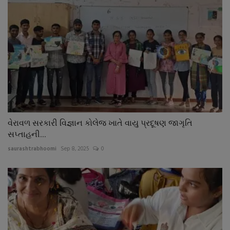
વેરાવળ સરકારી વિજ્ઞાન કોલેજ ખાતે વાયુ પ્રદૂષણ જાગૃતિ
સપ્તાહની...
saurashtrabhoomi
Sep 8, 2025
0