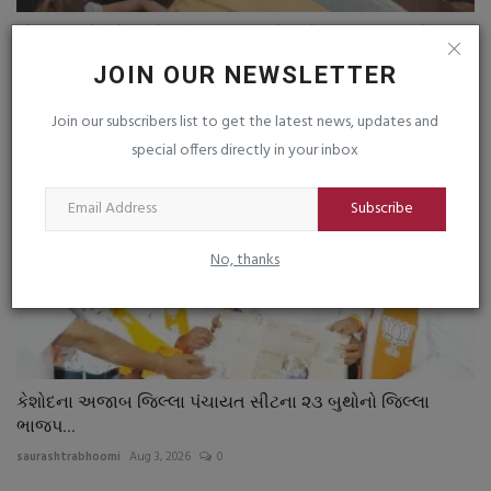
સોમનાથ કોરિડોર મુદ્દો ફરી ભભૂકતા મળેલ બેઠકમાં તંત્ર સામે...
saurashtrabhoomi
Dec 4, 2025
0
JOIN OUR NEWSLETTER
Join our subscribers list to get the latest news, updates and
special offers directly in your inbox
Subscribe
No, thanks
કેશોદના અજાબ જિલ્લા પંચાયત સીટના ૨૩ બુથોનો જિલ્લા
ભાજપ...
saurashtrabhoomi
Aug 3, 2026
0