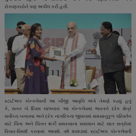
રોકાણકારોને પણ અપીલ કરી હતી.
સ્ટાર્ટઅપ કોન્કલેવની આ બીજી આવૃત્તિ અંગે તેમણે કહ્યું હતું
કે, સતત બે દિવસ ચાલનારા આ કોન્કલેવમાં ભારતને દરેક ક્ષેત્રે
સર્વોચ્ચ બનાવવા અને દરેક નાગરિકના જીવનમાં સમયાનુકુળ પરિવર્તન
માટે ચિંતા અને ચિંતન થકી સમસ્યાના સમાધાન માટે સાત સત્રોમાં
વિચાર-વિમર્શ કરવામાં આવશે. વર્ષ ૨૦૨૩માં સ્ટાર્ટઅપ કોન્કલેવની