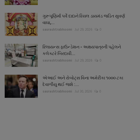
ગુરૂપૂણિર્માં પર્વે દાદાને રિયલ ડાયમંડ જડિત સુવર્ણ
વાઘા,...
saurashtrabhoomi
Jul 29, 2026
0
રિલાયન્સ ફાઉન્ડેશન - અક્ષયપાત્રની પહેલને
કલેક્ટરે બિરદાવી...
saurashtrabhoomi
Jul 29, 2026
0
એઆઈ અને રોબોટ્સ વિના અમેરીકા ૧૦૦૦ ટકા
દેવાળીયુ થઈ જશે :...
saurashtrabhoomi
Jul 30, 2026
0