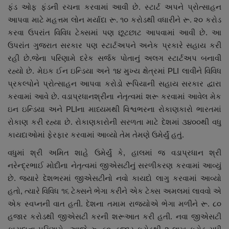
ફંડ ઓફ ફંડની રચના કરવામાં આવી છે. સ્ટાર્ટ અપને પ્રોત્સાહન
આપવા માટે મહત્તમ લોન મર્યાદા રૂ. ૧૦ કરોડથી વધારીને રૂ. ૨૦ કરોડ
કરવા ઉપરાંત વિવિધ ટેક્સમાં પણ છૂટછાટ આપવામાં આવી છે. આ
ઉપરાંત ગુજરાત સરકાર પણ સ્ટાર્ટઅપને અનેક પ્રકારે સહાય કરી
રહી છે.જેના પરિણામે દરેક સર્જક પોતાનું અલગ સ્ટાર્ટઅપ બનાવી
રહ્યો છે. મેઇક ઈન ઇન્ડિયા અને ૧૪ મુખ્ય ક્ષેત્રમાં PLI લાવીને વિવિધ
પ્રકલ્પોને પ્રોત્સાહન આપવા કરોડો રૂપિયાની સહાય સરકાર દ્વારા
કરવામાં આવે છે. વડાપ્રધાનશ્રીના નેતૃત્વમાં શરૂ કરવામાં આવેલ મેક
ઇન ઇન્ડિયા અને PLIના માધ્યમથી વિશ્વભરના રોકાણકારો ભારતમાં
રોકાણ કરી રહ્યા છે. રોકાણકારોની સરળતા માટે દેશમાં ૩૪૦૦થી વધુ
કાયદાઓમાં ફેરફાર કરવામાં આવ્યો તેમ તેમણે ઉમેર્યું હતું.
વધુમાં શ્રી અમિત શાહે ઉમેર્યું કે, હાલમાં જ વડાપ્રધાન શ્રી
નરેન્દ્રભાઈ મોદીના નેતૃત્વમાં જીએસટીનું સરળીકરણ કરવામાં આવ્યું
છે. જ્યારે દેશભરમાં જીએસટીનો નવો કાયદો લાગુ કરવામાં આવ્યો
હતો, ત્યારે વિવિધ ૧૬ ટેક્સને ભેગા કરીને એક ટેક્સ અમલમાં લાવવો એ
એક સ્વપ્નની વાત હતી. દેશના તમામ રાજ્યોએ ભેગા મળીને રૂ. ૮૦
હજાર કરોડથી જીએસટી કરની શરૂઆત કરી હતી. નવા જીએસટી