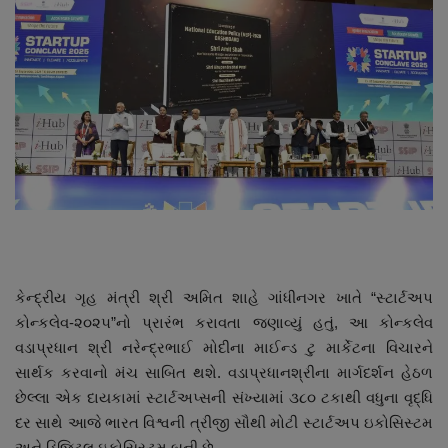
About Author
Contact
Dipotsav Special
આંતરરાષ્ટ્રીય
રાષ્ટ્રીય
ગુજરાત
કેન્દ્રીય ગૃહ મંત્રી શ્રી અમિત શાહે ગાંધીનગર ખાતે “સ્ટાર્ટઅપ
જુનાગઢ
કોન્કલેવ-૨૦૨૫”નો પ્રારંભ કરાવતા જણાવ્યું હતું, આ કોન્કલેવ
વડાપ્રધાન શ્રી નરેન્દ્રભાઈ મોદીના માઈન્ડ ટુ માર્કેટના વિચારને
Support US
સાર્થક કરવાનો મંચ સાબિત થશે. વડાપ્રધાનશ્રીના માર્ગદર્શન હેઠળ
છેલ્લા એક દાયકામાં સ્ટાર્ટઅપ્સની સંખ્યામાં ૩૮૦ ટકાથી વધુના વૃદ્ધિ
બજારના સમાચાર
દર સાથે આજે ભારત વિશ્વની ત્રીજી સૌથી મોટી સ્ટાર્ટઅપ ઇકોસિસ્ટમ
અને ડિજિટલ ઇકોસિસ્ટમ બની છે.