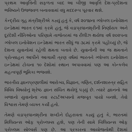
પ્રથમ આવૃત્તિની સફળતા બાદ આ બીજી આવૃત્તિ દેશ-પ્રદેશના
ભવિષ્યને ઉજ્જવળ બનાવવામાં વધુ મદદરૂપ પૂરવાર થશે.
કેન્દ્રીય ગૃહ મંત્રીશ્રીએ કહ્યું હતું કે, વર્ષ ૨૦૧૪ના ગ્લોબલ ઇનોવેશન
ઇન્ડેક્ષમાં ભારત ૯૧માં ક્રમે હતું, જે વડાપ્રધાનશ્રીની નિર્ણાયક અને
દૂરંદેશી નીતિઓના પરિણામે તાજેતરમાં જ રીલીઝ થયેલા વર્ષ ૨૦૨૫ના
ગ્લોબલ ઇનોવેશન ઇન્ડેક્ષમાં ભારત સીધું જ ૩૮માં ક્રમે પહોંચ્યું છે, જે
દેશના યુવાનોમાં રહેલી ક્ષમતા બતાવે છે. યુવાનોની આ જ ક્ષમતાને
પ્રોત્સાહન આપીને આગામી ત્રણ વર્ષમાં ભારતને ગ્લોબલ ઇનોવેશન
ઇન્ડેક્ષમાં ટોચના ૧૦ દેશોમાં સ્થાન અપાવવામાં પણ આ કોન્કલેવ
મહત્વપૂર્ણ ભૂમિકા ભજવશે.
ભારતીય જ્ઞાનપ્રણાલીમાં આરોગ્ય, વિજ્ઞાન, ગણિત, દર્શનશાસ્ત્ર સહિત
વિવિધ વિષયોનું શ્રેષ્ઠ જ્ઞાન સંચિત થયેલું પડ્યું છે. ત્યારે જ્ઞાનનો આ
ખજાનો યુવાનોના નવા સ્ટાર્ટઅપ્સનો મજબૂત પાયો બનશે, તેવો
વિશ્વાસ તેમણે વ્યક્ત કર્યો હતો.
તેમણે વડાપ્રધાનશ્રીના શબ્દોને દોહરાવતા કહ્યું હતું કે, ભારતમાં
મિલિયન્સ ઓફ પ્રોબ્લમ્સ હશે, પણ તેની સામે બિલિયન્સ ઓફ
પ્રોબ્લમ સોલ્વર્સ પણ છે. આ પ્રકારના આયોજનોથી દેશમાં