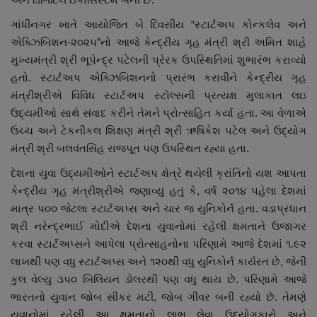
નાણાંકીય સમાચાર
ગાંધીનગર ખાતે આયોજિત બે દિવસીય “સ્ટાર્ટઅપ કોન્કલેવ અને
એક્ઝિબિશન-૨૦૨૫”નો આજે કેન્દ્રીય ગૃહ મંત્રી શ્રી અમિત શાહે
સ્થાનિક સમાચાર
મુખ્યમંત્રી શ્રી ભૂપેન્દ્ર પટેલની પ્રેરક ઉપસ્થિતિમાં શુભારંભ કરાવ્યો
હતો. સ્ટાર્ટઅપ એક્ઝિબિશનનો પ્રારંભ કરાવીને કેન્દ્રીય ગૃહ
સ્પોર્ટ્સ
મંત્રીશ્રીએ વિવિધ સ્ટાર્ટઅપ સ્ટોલ્સની પ્રત્યક્ષ મુલાકાત લઇ
ઉદ્યમીઓ સાથે સંવાદ કરીને તેમને પ્રોત્સાહિત કર્યા હતા. આ વેળાએ
રાશિફળ
ઉચ્ચ અને ટેકનીકલ શિક્ષણ મંત્રી શ્રી ઋષિકેશ પટેલ અને ઉદ્યોગ
મંત્રી શ્રી બલવંતસિંહ રાજપૂત પણ ઉપસ્થિત રહ્યા હતા.
ગુનાખોરી
દેશના યુવા ઉદ્યમીઓને સ્ટાર્ટઅપ ક્ષેત્રે થયેલી ક્રાંતિનો યશ આપતા
કેન્દ્રીય ગૃહ મંત્રીશ્રીએ જણાવ્યું હતું કે, વર્ષ ૨૦૧૪ પહેલા દેશમાં
બોલિવૂડ
માત્ર ૫૦૦ જેટલા સ્ટાર્ટઅપ્સ અને ચાર જ યુનિકોર્ન હતા. વડાપ્રધાન
શ્રી નરેન્દ્રભાઈ મોદીએ દેશના યુવાનોમાં રહેલી ક્ષમતાને ઉજાગર
સ્વાસ્થ્ય
કરવા સ્ટાર્ટઅપ્સને આપેલા પ્રોત્સાહનોના પરિણામે આજે દેશમાં ૧.૯૨
લાખથી પણ વધુ સ્ટાર્ટઅપ્સ અને ૧૨૦થી વધુ યુનિકોર્ન કાર્યરત છે, જેની
કુલ વેલ્યુ ૩૫૦ બિલિયન ડોલરથી પણ વધુ થાય છે. પરિણામે આજે
ભારતનો યુવાન જોબ સીકર મટી, જોબ ગીવર બની રહ્યો છે. તેમણે
યુવાનોમાં રહેલી આ ક્ષમતાનો લાભ લેવા ઉદ્યોગકારો અને