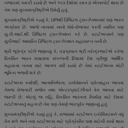
બજારમાં ચમકી રહ્યો છે અને ૧૫૩ દેશોમાં રમકડાં એક્સપોર્ટ થાય છે
તેમ પણ મુખ્યમંત્રીશ્રીએ ઉમેર્યું હતું.
મુખ્યમંત્રીશ્રીએ કહ્યું કે, UPIથી ડિજિટલ ટ્રાન્ઝેક્શનમાં પણ ભારત
અગ્રેસર છે. આજે નાનામાં નાનો ધંધો-રોજગાર કરતી વ્યક્તિ પણ
યુ.પી.આઈ.થી ડિજિટલ ટ્રાન્ઝેક્શન કરે છે. સ્ટાર્ટઅપ્સને પણ
યુપીઆઈ આધારિત ડિજિટલ ટ્રાન્ઝેક્શન સહાયરૂપ બની છે.
શ્રી ભૂપેન્દ્ર પટેલે જણાવ્યું કે, વડાપ્રધાન શ્રી નરેન્દ્રભાઈએ કરેલા
વિકસિત ભારત ૨૦૪૭ના સંકલ્પની દિશામાં દેશ ત્રીજી આર્થિક
મહાસત્તા બનવા માટે આગળ વધી રહ્યો છે તેમાં સ્ટાર્ટઅપ્સ મોટી
ભૂમિકા ભજવી શકે છે.
સ્ટાર્ટઅપ્સ સ્વદેશી, આત્મનિર્ભરતા, ઇનોવેશનને પ્રોત્સાહન આપવા
તેમજ રોજગારી સર્જન તથા એન્ટરપ્રાઈઝીંગને વેગ આપવા માટે
જરૂરી છે. એટલું જ નહિ, વિકસિત ભારતના નિર્માણ માટે દેશમાં
સ્ટાર્ટઅપ્સનું મહત્વ છે તેમ પણ તેમણે ભારપૂર્વક જણાવ્યું હતું.
મુખ્યમંત્રીશ્રીએ કહ્યું હતું કે, રાજ્યમાં સ્ટાર્ટઅપ ઇકોસિસ્ટમને વધુ
વેગ મળે અને નવા સ્ટાર્ટઅપ્સ માટે પ્રોગ્રેસીવ પાથ માટેની ચર્ચા થાય