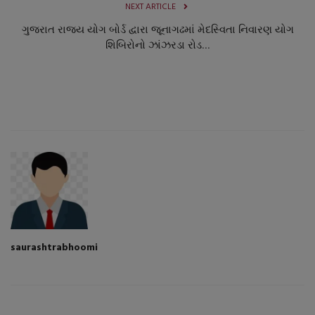
NEXT ARTICLE
ગુજરાત રાજ્ય યોગ બોર્ડ દ્વારા જૂનાગઢમાં મેદસ્વિતા નિવારણ યોગ
શિબિરોનો ઝાંઝરડા રોડ...
saurashtrabhoomi