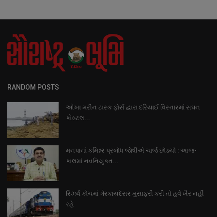
RANDOM POSTS
ઓખા મરીન ટાસ્ક ફોર્સ દ્વારા દરિયાઈ વિસ્તારમાં સઘન
કોસ્ટલ...
મનપાનાં કમિશ્નર પ્રબોધ જાેષીએ ચાર્જ છોડયો : આજ-
કાલમાં નવનિયુકત...
રિઝર્વ કોચમાં ગેરકાયદેસર મુસાફરી કરી તો હવે ખૈર નહીં
રહે