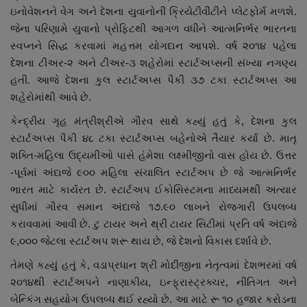
ઇનોવેશનને વેગ અને દેશના યુવાનોની ક્રિયેટીવીટીને પ્લેટફોર્મ મળશે.
જેના પરિણામે યુવાનો પ્રોફિટથી આગળ વધીને આત્મનિર્ભર ભારતના
સ્વપ્નને સિદ્ધ કરવામાં મહત્તમ યોગદાન આપશે. વર્ષ ૨૦૧૪ પહેલા
દેશના ટીઅર-૨ અને ટીઅર-૩ શહેરોમાં સ્ટાર્ટઅપ્સની સંખ્યા નગણ્ય
હતી. આજે દેશના કુલ સ્ટાર્ટઅપ્સ પૈકી ૩૭ ટકા સ્ટાર્ટઅપ્સ આ
શહેરોમાંથી આવે છે.
કેન્દ્રીય ગૃહ મંત્રીશ્રીએ ગૌરવ સાથે કહ્યું હતું કે, દેશના કુલ
સ્ટાર્ટઅપ્સ પૈકી ૪૮ ટકા સ્ટાર્ટઅપ્સ બહેનોએ તૈયાર કર્યા છે. માતૃ
શક્તિ-મહિલા ઉદ્યમીઓ પાસે હંમેશા લક્ષ્મીજીનો વાસ હોય છે. ઉત્તર
-પૂર્વમાં અંદાજે ૯૦૦ મહિલા સંચાલિત સ્ટાર્ટઅપ છે જે આત્મનિર્ભર
ભારત માટે કાર્યરત છે. સ્ટાર્ટઅપ ઈકોસિસ્ટમના માધ્યમથી અત્યાર
સુધીમાં ગૌરવ સમાન અંદાજે ૧૭.૯૦ લાખને રોજગારી ઉપલબ્ધ
કરાવવામાં આવી છે. ટુ ટાયર અને થ્રી ટાયર સિટીમાં પ્રતિ વર્ષ અંદાજે
૯,૦૦૦ જેટલા સ્ટાર્ટઅપ શરૂ થાય છે, જે દેશનો વિકાસ દર્શાવે છે.
તેમણે કહ્યું હતું કે, વડાપ્રધાન શ્રી મોદીજીના નેતૃત્વમાં દેશભરમાં વર્ષ
૨૦૧૪થી સ્ટાર્ટઅપને નાણાકીય, ઇન્ફ્રાસ્ટ્રક્ચર, નીતિગત અને
બેન્કિંગ સહયોગ ઉપલબ્ધ થઈ રહ્યો છે. આ માટે રૂ‌ ૧૦ હજાર કરોડના