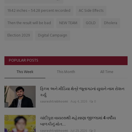
19.42 inches – 54.28 percent recorded
AC Side Effects
Then the result will be bad
NEW TEAM
GOLD
Dholera
Election 2029
Digital Campaign
POPULAR POSTS
This Week
This Month
All Time
ફિલ્મ અને મીડિયા ક્ષેત્રે જૂનાગઢનાં યુવાને નામ રોશન
કર્યું
saurashtrabhoomi
Aug 4, 2026
0
ચાંદીપુરા વાયરસથી મહેસાણા જીલ્લામાં 4 વર્ષીય
બાળકીનું મોત...
saurashtrabhoomi
Jul 29, 2026
0