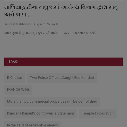
માળિયાહાટીના તાલુકામાં આરોગ્ય વિભાગ દ્વારા માતૃ
ર
અને બાળ...
sa
saurashtrabhoomi
Aug 4, 2026
0
માં
આંગણવાડી મુલાકાત, જૂથ ચર્ચા અને IEC પ્રચાર-પ્રસાર કરાયો
TAGS
E-Challan
Two Police Officers Caught Red Handed
FRANCH WINE
More than 50 commercial properties will be demolished
Kangana Ranaut's controversial statement
Temple Innogration
In the field of renewable energy