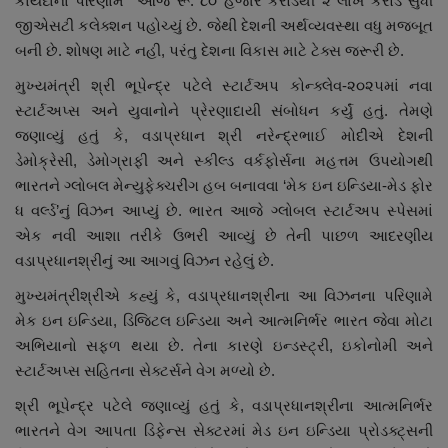
કાયદાના પરિણામે આજે રૂ. ૮૦ હજાર કરોડથી ૨ લાખ કરોડ સુધી
જીએસટી કલેક્શન પહોચ્યું છે. જેથી દેશની અર્થવ્યવસ્થા વધુ મજબૂત
બની છે. શોષણ માટે નહી, પરંતુ દેશના વિકાસ માટે ટેક્સ જરૂરી છે.
મુખ્યમંત્રી શ્રી ભૂપેન્દ્ર પટેલે સ્ટાર્ટઅપ કોન્ક્લેવ-૨૦૨૫માં નવા
સ્ટાર્ટઅપ્સ અને યુવાનોને પ્રેરણાદાયી સંબોધન કર્યું હતું. તેમણે
જણાવ્યું હતું કે, વડાપ્રધાન શ્રી નરેન્દ્રભાઈ મોદીએ દેશની
ડેમોક્રેસી, ડેમોગ્રાફી અને સ્કીલ્ડ વર્કફોર્સના મહત્તમ ઉપયોગથી
ભારતને ગ્લોબલ મેન્યુફેક્ચરીંગ હબ બનાવવા ‘મેક ઇન ઇન્ડિયા-મેડ ફોર
ધ વર્લ્ડ’નું વિઝન આપ્યું છે. ભારત આજે ગ્લોબલ સ્ટાર્ટઅપ સ્પેસમાં
એક નવી આશા તરીકે ઉભરી આવ્યું છે તેની પાછળ આદરણીય
વડાપ્રધાનશ્રીનું આ આગવું વિઝન રહેલું છે.
મુખ્યમંત્રીશ્રીએ કહ્યું કે, વડાપ્રધાનશ્રીના આ વિઝનના પરિણામે
મેક ઇન ઇન્ડિયા, ડિજિટલ ઇન્ડિયા અને આત્મનિર્ભર ભારત જેવા મોટા
અભિયાનો સફળ થયા છે. તેના કારણે ઇન્ડસ્ટ્રી, ઇકોનોમી અને
સ્ટાર્ટઅપ્સ સહિતના સેક્ટર્સને વેગ મળ્યો છે.
શ્રી ભૂપેન્દ્ર પટેલે જણાવ્યું હતું કે, વડાપ્રધાનશ્રીના આત્મનિર્ભર
ભારતને વેગ આપતા ડિફેન્સ સેક્ટરમાં મેડ ઇન ઇન્ડિયા પ્રોડક્ટ્સની