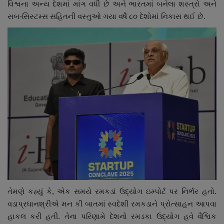
વિશ્વના અન્ય દેશમાં માંગ વધી છે અને ભારતમાં બનેલા શસ્ત્રો અને
સબ-સિસ્ટમ્સ સહિતની વસ્તુઓ ગયા વર્ષે ૮૦ દેશોમાં નિકાસ થઈ છે.
તેમણે કહ્યું કે, એક સમયે રમકડાં ઉદ્યોગ ઇમ્પોર્ટ પર નિર્ભર હતો.
વડાપ્રધાનશ્રીએ મન કી બાતમાં સ્વદેશી રમકડાને પ્રોત્સાહન આપવા
હાકલ કરી હતી. તેના પરિણામે દેશનો રમડકા ઉદ્યોગ હવે વૈશ્વિક