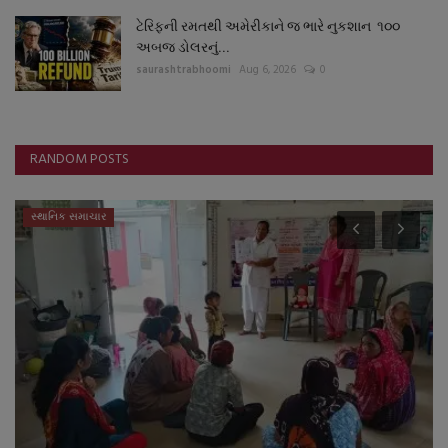
ટેરિફની રમતથી અમેરીકાને જ ભારે નુકશાન ૧૦૦
અબજ ડોલરનું...
saurashtrabhoomi
Aug 6, 2026
0
RANDOM POSTS
સ્થાનિક સમાચાર