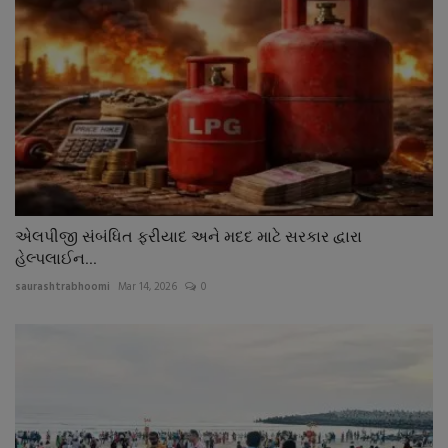
એલપીજી સંબંધિત ફરીયાદ અને મદદ માટે સરકાર દ્વારા
હેલ્પલાઈન...
saurashtrabhoomi
Mar 14, 2026
0