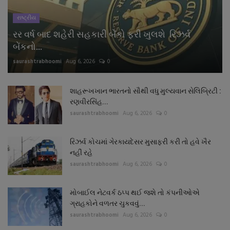
રાષ્ટ્રીય
રર વર્ષ બાદ શહેરી સહકારી બેંકો ફરી ખુલશે રિઝર્વ
બેંકનો...
saurashtrabhoomi
Aug 6, 2026
0
શાહરૂખખાન ભારતનો સૌથી વધુ મુલ્યવાન સેલિબ્રિટી :
રણવીરસિંહ...
saurashtrabhoomi
Aug 6, 2026
0
રિઝર્વ કોચમાં ગેરકાયદેસર મુસાફરી કરી તો હવે ખૈર
નહીં રહે
saurashtrabhoomi
Aug 6, 2026
0
મોબાઈલ નેટવર્ક ઠપ્પ થઈ જશે તો કંપનીઓએ
ગ્રાહકોને વળતર ચુકવવું...
saurashtrabhoomi
Aug 6, 2026
0