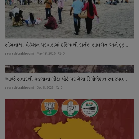
સોમનાથ : વેકેશન પ્રવાસમાં દરિયાથી સર્તક-સાવચેત અને દૂર...
saurashtrabhoomi
May 18, 2026
0
આજે સવારથી કંડલાના મીઠા પોર્ટ પર મેગા ડિમોલેશન રૂા.રપ૦...
saurashtrabhoomi
Dec 8, 2025
0