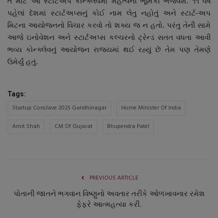
તે માટે આ સ્ટાર્ટઅપ કોન્ક્લેવમાં મહત્વની ભૂમિકા ભજવશે. ૧૧ વર્ષ
પહેલાં દેશમાં સ્ટાર્ટઅપ્સનું કોઈ નામ લેતુ નહોતું અને સ્ટાર્ટ-અપ
મિટના આયોજનનો વિચાર કરવો તો શક્ય જ ન હતો. પરંતુ તેની સામે
આજે ઇનોવેશન અને સ્ટાર્ટઅપ્સ કલ્ચરનો ટ્રેન્ડ સતત વધતા આવી
ભવ્ય કોન્ક્લેવનું આયોજન રાજ્યમાં થઈ રહ્યું છે તેમ પણ તેમણે
ઉમેર્યું હતું.
Tags:
Startup Conclave 2025 Gandhinagar
Home Minister Of India
Amit Shah
CM Of Gujarat
Bhupendra Patel
PREVIOUS ARTICLE
પોતાની જાતને ભગવાન વિષ્ણુનો અવતાર તરીકે ઓળખાવનાર રમેશ
ફેફરે આત્મહત્યા કરી.