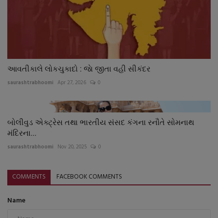
આવતીકાલે લોકચુકાદો : જાે જીતા વહી સીકંદર
saurashtrabhoomi
Apr 27, 2026
0
બોલીવુડ એક્ટ્રેસ તથા ભારતીય સંસદ કંગના રનૌતે સોમનાથ
મંદિરના...
saurashtrabhoomi
Nov 20, 2025
0
COMMENTS
FACEBOOK COMMENTS
Name