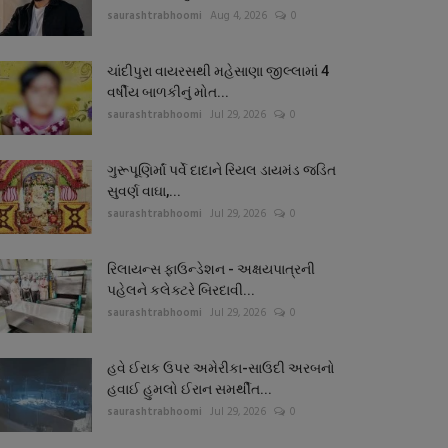
saurashtrabhoomi
Aug 4, 2026
0
ચાંદીપુરા વાયરસથી મહેસાણા જીલ્લામાં 4
વર્ષીય બાળકીનું મોત...
saurashtrabhoomi
Jul 29, 2026
0
ગુરૂપૂણિર્માં પર્વે દાદાને રિયલ ડાયમંડ જડિત
સુવર્ણ વાઘા,...
saurashtrabhoomi
Jul 29, 2026
0
રિલાયન્સ ફાઉન્ડેશન - અક્ષયપાત્રની
પહેલને કલેક્ટરે બિરદાવી...
saurashtrabhoomi
Jul 29, 2026
0
હવે ઈરાક ઉપર અમેરીકા-સાઉદી અરબનો
હવાઈ હુમલો ઈરાન સમર્થીત...
saurashtrabhoomi
Jul 29, 2026
0