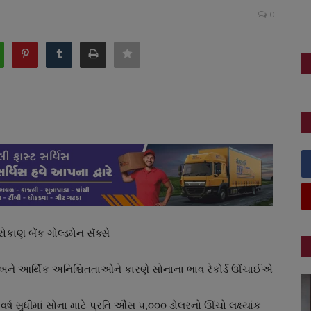
0
 રોકાણ બેંક ગોલ્ડમેન સૅક્સે
વ અને આર્થિક અનિશ્ચિતતાઓને કારણે સોનાના ભાવ રેકોર્ડ ઊંચાઈએ
્ષ સુધીમાં સોના માટે પ્રતિ ઔંસ ૫,૦૦૦ ડોલરનો ઊંચો લક્ષ્યાંક