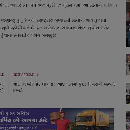
 કિંમત આશરે રૂા.૧૫૫,૦૦૦ પ્રતિ ૧૦ ગ્રામ થશે. આ સોનાના વર્તમાન
 જણાવ્યું હતું કે આંતરરાષ્ટ્રીય બજારમાં સોનાના ભાવ હાલના
૦ સુધી પહોંચી શકે છે. ૨૩ સપ્ટેમ્બર, ૨૦૨૫ના રોજ, યુએસ સ્પોટ
્ષ પહેલાના સ્તરથી લગભગ બમણું છે.
CLE
NEXT ARTICLE
ના
ભારતને જેકપોટ લાગ્યો : આંદામાનમાં કુદરતી ગેસનો જથ્થો
લો
મળ્યો