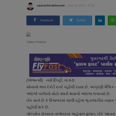
saurashtrabhoomi
Sep 27, 2025 - 14:30
Facebook
Twitter
Yahoo Finance
(એજન્સી) નવી દિલ્હી, તા.૨૭:
સોનાનો ભાવ રેકોર્ડ સ્તરે પહોંચી રહ્યા છે. અગ્રણી વૈશ્વિક
અંદાજે ૫૦%નો મોટો વધારો થવાનો અંદાજ લગાવ્યો છે.
બેંક માને છે કે વિશ્વભરમાં ચાલી રહેલા ભૂ-રાજકીય તણા
પહોંચી શકે છે.
ગોલ્ડમેન સૅક્સના તાજેતરના અહેવાલ મુજબ, બેંકે આવતા વર