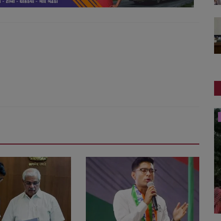
સ્પોર્ટ્સ
જુના