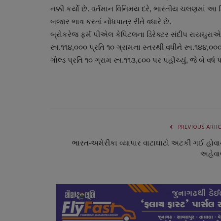
નક્કી કર્યો છે. વર્તમાન વિનિમય દરે, ભારતીય ચલણમાં આ
બજાર ભાવ કરતાં નોંધપાત્ર રીતે વધારે છે.
બ્રોકરેજ ફર્મ પીએલ કેપિટલના ડિરેક્ટર સંદીપ રાયચુરાએ
રૂા.૧૧૪,૦૦૦ પ્રતિ ૧૦ ગ્રામના સ્તરથી વધીને રૂા.૧૪૪,૦૦
ગોલ્ડ પ્રતિ ૧૦ ગ્રામ રૂા.૧૧૩,૮૦૦ પર પહોંચ્યું, જે બે વર
PREVIOUS ARTI
ભારત-અમેરીકા વ્યાપાર વાટાઘાટો અટકી ગઈ હોવા
અહેવા