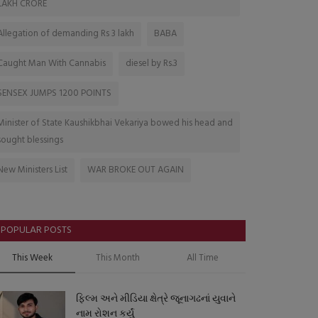
LAKH CRORE
Allegation of demanding Rs 3 lakh
BABA
Caught Man With Cannabis
diesel by Rs.3
SENSEX JUMPS 1200 POINTS
Minister of State Kaushikbhai Vekariya bowed his head and
sought blessings
New Ministers List
WAR BROKE OUT AGAIN
POPULAR POSTS
This Week
This Month
All Time
ફિલ્મ અને મીડિયા ક્ષેત્રે જૂનાગઢનાં યુવાને
નામ રોશન કર્યું