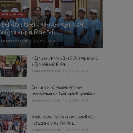
સ્થાનિક સમાચાર
નારી વંદન ઉત્સવ અંતર્ગત જૂનાગઢમાં
"મહિલા નેતૃત્વ દિવસ"ની...
saurashtrabhoomi
Aug 5, 2026
0
મહિલા સ્વાવલંબન દિન નિમિતે જૂનાગઢમાં
મહિલાઓ માટે વિશેષ...
saurashtrabhoomi
Aug 5, 2026
0
વિસાવદરમાં યોજાયેલા રોજગાર
ભરતીમેળામાં ૫૮ ઉમેદવારોની પ્રાથમિક...
saurashtrabhoomi
Aug 5, 2026
0
કેશોદ એસટી ડેપોને બે નવી બસની ભેટ :
નાથદ્વારા રૂટ પર નિયમિત...
saurashtrabhoomi
Aug 5, 2026
0