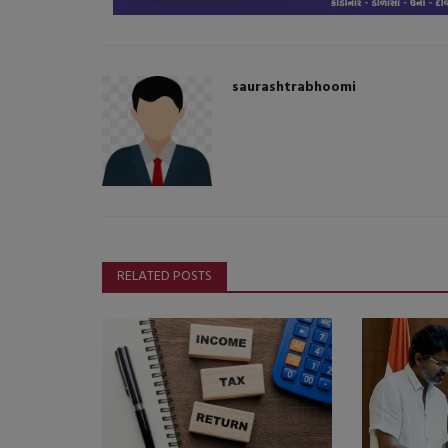
saurashtrabhoomi
ગુજરાત
RELATED POSTS