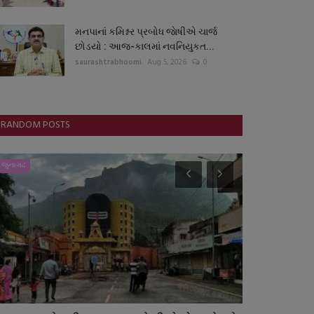
મનપાનાં કમિશ્નર પ્રબોધ જાેષીએ ચાર્જ
છોડયો : આજ-કાલમાં નવનિયુકત...
saurashtrabhoomi
Aug 5, 2026
0
RANDOM POSTS
ગઢ
ગુજરાત