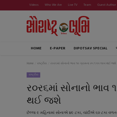
Videos
Who We Are
Live TV
Team
Guest Author
HOME
E-PAPER
DIPOTSAV SPECIAL
Home
રાષ્ટ્રીય
ર૦ર૬માં સોનાનો ભાવ ૧૦ ગ્રામના રૂા.૧.પપ લાખ થઈ જશે
રાષ્ટ્રીય
ર૦ર૬માં સોનાનો ભાવ ૧
થઈ જશે
છેલ્લા ૯ મહિનામાં સોનાએ ૪૯ ટકા, ચાંદીએ ૬૦ ટકા વળતર