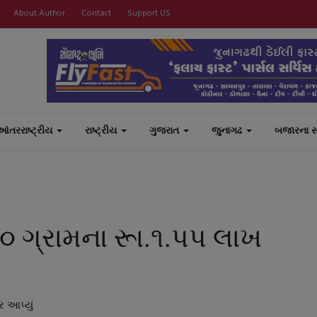
About Author
Contact
Support US
આંતરરાષ્ટ્રીય
રાષ્ટ્રીય
ગુજરાત
જુનાગઢ
બજારના 
૦ ગ્રામના રૂા.૧.પપ લાખ
 આપ્યું