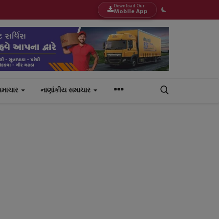
Download Our
Mobile App
સમાચાર
નાણાંકીય સમાચાર