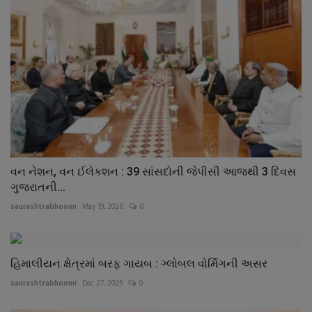
વન નેશન, વન ઈલેકશન : 39 સાંસદોની જેપીસી આજથી 3 દિવસ
ગુજરાતની...
saurashtrabhoomi
May 19, 2026
0
હિમાલીયન ક્ષેત્રમાં બરફ ગાયબ : ગ્લોબલ વોર્મિંગની અસર
saurashtrabhoomi
Dec 27, 2025
0