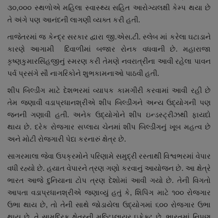
૩૦,૦૦૦ સ્થળોએ મહિલા સ્વાસ્થ્ય સહિત આરોગ્યલક્ષી કેમ્પ થયા છે
તે અંગે પણ આનંદની લાગણી વ્યક્ત કરી હતી.
તાજેતરમાં જ કેન્દ્ર સરકાર દ્વારા જી.એસ.ટી. સ્લેબ માં કરેલા ઘટાડાને
કારણે આગામી દિવાળીમાં બજાર રોનક વધવાની છે. મહારાજા
કૃષ્ણકુમારસિંહજીનું સ્મરણ કરી તેમણે નવરાત્રીના આવી રહેલા પાવન
પર્વ પ્રસંગે સૌ નાગરિકોને શુભકામનાઓ પાઠવી હતી.
શીપ બિલ્ડીંગ માટે દેશભરમાં વ્યાપક કામગીરી કરવામાં આવી રહી છે
તેમ જણાવી વડાપ્રધાનશ્રીએ શીપ બિલ્ડીંગને અન્ય ઉદ્યોગની પણ
જનની ગણાવી હતી. અનેક ઉદ્યોગોને શીપ ઇન્ડસ્ટ્રીઝથી ફાયદો
થાય છે. દરેક રોજગાર સપ્લાય ચેનમાં શીપ બિલ્ડીંગનું ખૂબ મહત્વ છે
અને મોટી રોજગારી પેદા કરનારું ક્ષેત્ર છે.
સાગરમાલા જેવા ઉપક્રમોને પરિણામે સમુદ્રી રસ્તાથી વિશ્વભરમાં વેપાર
વધી રહ્યો છે. હયાત વેપારને ત્રણ ગણો કરવાનું આયોજન છે. આ ક્ષેત્રે
ભારત આજે દુનિયાના ટોપ ત્રણ દેશોમાં આવી ગયો છે. તેની વિગતો
આપતા વડાપ્રધાનશ્રીએ જણાવ્યું હતું કે, શિપિંગ માટે ૧૦૦ રોજગાર
ઉભા થાય છે, તો તેની સાથે જોડાયેલા ઉદ્યોગમાં ૬૦૦ રોજગાર ઉભા
થાય છે. તે સામુદ્રિક ક્ષેત્રની મલ્ટિપ્લાયર ઇફેક્ટ છે. ભારતમાં નિપૂણ