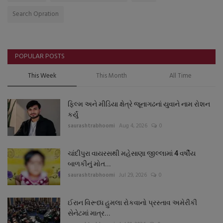
Search Opration
POPULAR POSTS
This Week
This Month
All Time
ફિલ્મ અને મીડિયા ક્ષેત્રે જૂનાગઢનાં યુવાને નામ રોશન
કર્યું
saurashtrabhoomi
Aug 4, 2026
0
ચાંદીપુરા વાયરસથી મહેસાણા જીલ્લામાં 4 વર્ષીય
બાળકીનું મોત...
saurashtrabhoomi
Jul 29, 2026
0
ઈરાન વિરૂધ્ધ હુમલા રોકવાનો પ્રસ્તાવ અમેરીકી
સેનેટમાં માત્ર...