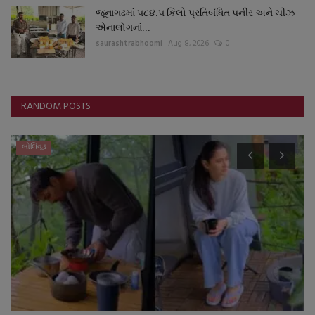
જૂનાગઢમાં ૫૮૪.૫ કિલો પ્રતિબંધિત પનીર અને ચીઝ
એનાલોગનાં...
saurashtrabhoomi
Aug 8, 2026
0
RANDOM POSTS
બોલિવૂડ