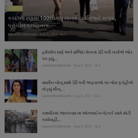
ગુજરાત
કચ્છના રણમાં 100થી વધુ માનવ હાડપિંજરો મળ્યા,
પ્રાચીન વસાહતના...
saurashtrabhoomi
Aug 8, 2026
0
હર્ષવર્ધન રાણે અને સંજિદા શેખના ડેટિંગની ચર્ચાએ જોર
પકડ્યું,...
saurashtrabhoomi
Aug 8, 2026
0
યાસીન બોનૂ સાથે ડેટિંગની અફવાઓ પર નોરા ફતેહીએ
તોડ્યું મૌન,...
saurashtrabhoomi
Aug 8, 2026
0
કાશ્મીરમાં આતંકવાદના ઓનલાઈન નેટવર્ક સામે મોટી
કાર્યવાહી,...
saurashtrabhoomi
Aug 8, 2026
0