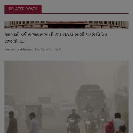
RELATED POSTS
આગામી વર્ષે રાજયસભાની ૭પ બેઠકો ખાલી પડશે વિવિધ
રાજયોમાં...
saurashtrabhoomi
Dec 23, 2025
0