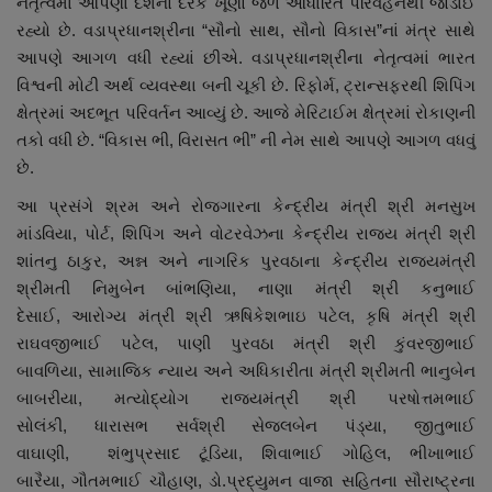
નેતૃત્વમાં આપણા દેશનો દરેક ખૂણો જળ આધારિત પરિવહનથી જોડાઈ
રહ્યો છે. વડાપ્રધાનશ્રીના “સૌનો સાથ, સૌનો વિકાસ”નાં મંત્ર સાથે
આપણે આગળ વધી રહ્યાં છીએ. વડાપ્રધાનશ્રીના નેતૃત્વમાં ભારત
વિશ્વની મોટી અર્થ વ્યવસ્થા બની ચૂકી છે. રિફોર્મ, ટ્રાન્સફરથી શિપિંગ
ક્ષેત્રમાં અદભૂત પરિવર્તન આવ્યું છે. આજે મેરિટાઈમ ક્ષેત્રમાં રોકાણની
તકો વધી છે. “વિકાસ ભી, વિરાસત ભી” ની નેમ સાથે આપણે આગળ વધવું
છે.
આ પ્રસંગે શ્રમ અને રોજગારના કેન્દ્રીય મંત્રી શ્રી મનસુખ
માંડવિયા, પોર્ટ, શિપિંગ અને વોટરવેઝના કેન્દ્રીય રાજ્ય મંત્રી શ્રી
શાંતનુ ઠાકુર, અન્ન અને નાગરિક પુરવઠાના કેન્દ્રીય રાજ્યમંત્રી
શ્રીમતી નિમુબેન બાંભણિયા, નાણા મંત્રી શ્રી કનુભાઈ
દેસાઈ, આરોગ્ય મંત્રી શ્રી ઋષિકેશભાઇ પટેલ, કૃષિ મંત્રી શ્રી
રાઘવજીભાઈ પટેલ, પાણી પુરવઠા મંત્રી શ્રી કુંવરજીભાઈ
બાવળિયા, સામાજિક ન્યાય અને અધિકારીતા મંત્રી શ્રીમતી ભાનુબેન
બાબરીયા, મત્યોદ્યોગ રાજ્યમંત્રી શ્રી પરષોત્તમભાઈ
સોલંકી, ધારાસભ સર્વશ્રી સેજલબેન પંડ્યા, જીતુભાઈ
વાઘાણી, શંભુપ્રસાદ ટૂંડિયા, શિવાભાઈ ગોહિલ, ભીખાભાઈ
બારૈયા, ગૌતમભાઈ ચૌહાણ, ડો.પ્રદ્યુમન વાજા સહિતના સૌરાષ્ટ્રના