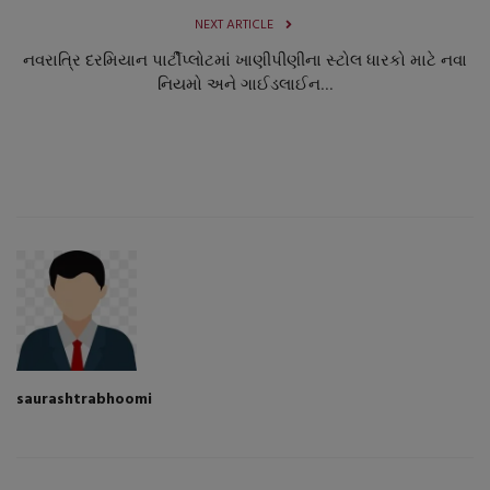
NEXT ARTICLE
નવરાત્રિ દરમિયાન પાર્ટીપ્લોટમાં ખાણીપીણીના સ્ટોલ ધારકો માટે નવા
નિયમો અને ગાઈડલાઈન...
saurashtrabhoomi