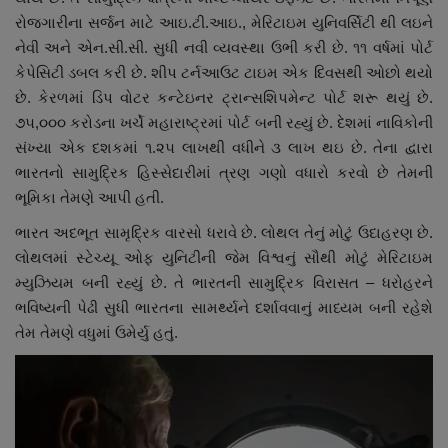
રોજગારીના સર્જન માટે આઇ.ટી.આઇ., મેરિટાઇમ યુનિવર્સિટી થી લઇને
નેવી અને એન.સી.સી. સુધી નવી વ્યવસ્થા ઉભી કરી છે. ૧૧ વર્ષમાં પોર્ટ
કેપેસિટી ડબલ કરી છે. શીપ ટર્નઆઉટ ટાઇમ એક દિવસથી ઓછો થયો
છે. કેરળમાં ડિપ વોટર કન્ટેઇનર ટ્રાન્સશિપમેન્ટ પોર્ટ શરૂ થયું છે.
૭૫,૦૦૦ કરોડના ખર્ચે મહારાષ્ટ્રમાં પોર્ટ બની રહ્યું છે. દેશમાં નાવિકોની
સંખ્યા એક દશકમાં ૧.૨૫ લાખથી વધીને ૩ લાખ થઇ છે. તેના દ્વારા
ભારતનો સામુદ્રિક હિસ્સેદારીમાં ત્રણ ગણો વધારો કરવો છે તેમની
ભૂમિકા તેમણે આપી હતી.
ભારત અદભૂત સામૃદ્રિક વારસો ધરાવે છે. લોથલ તેનું મોટું ઉદાહરણ છે.
લોથલમાં સ્ટેચ્યૂ ઓફ યુનિટીની જેમ વિશ્વનું સૌથી મોટું મેરિટાઇમ
મ્યુઝિયમ બની રહ્યું છે. તે ભારતની સામુદ્રિક વિરાસત – ધરોહરને
ભવિષ્યની પેઢી સુધી ભારતના સામર્થ્યને દર્શાવવાનું માધ્યમ બની રહેશે
તેમ તેમણે વધુમાં ઉમેર્યુ હતું.