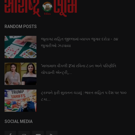
RANDOM POSTS
જૂનાગઢ સહિત જીલ્લામાં વ્યાપક જુગાર દરોડા - ૩૪
જુગારીઓ ઝડપાયા
'માલામાલ વીકલી 2'માં રવિના ટંડન અને પરિણીતિ
ચોપડાની એન્ટ્રી,...
ટ્રમ્પને ફરી સુરાતન ચડયું : ભારત સહિત ૫ દેશ પર ૧૦૦
ટકા...
SOCIAL MEDIA