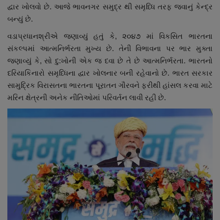
દ્વાર ખોલવો છે. આજે ભાવનગર સમુદ્ર થી સમૃધ્ધિ તરફ જવાનું કેન્દ્ર
નાણાંકીય સમાચાર
બન્યું છે.
સ્થાનિક સમાચાર
વડાપ્રધાનશ્રીએ જણાવ્યું હતું કે, ૨૦૪૭ માં વિકસિત ભારતના
સંકલ્પમાં આત્મનિર્ભરતા મુખ્ય છે. તેની વિભાવના પર ભાર મુક્તા
સ્પોર્ટ્સ
જણાવ્યું કે, સો દુ:ખોની એક જ દવા છે તે છે આત્મનિર્ભરતા. ભારતનો
દરિયાકિનારો સમૃધ્ધિના દ્વાર ખોલનાર બની રહેવાનો છે. ભારત સરકાર
રાશિફળ
સામુદ્રિક વિરાસતના ભારતના પૂરાતન ગૌરવને ફરીથી હાંસલ કરવા માટે
મરિન ક્ષેત્રની અનેક નીતિઓમાં પરિવર્તન લાવી રહી છે.
ગુનાખોરી
બોલિવૂડ
સ્વાસ્થ્ય