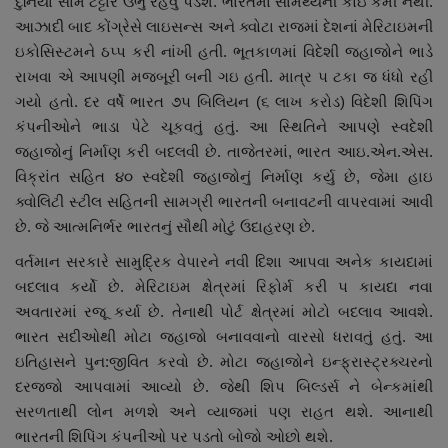
દુનિયા સામે ટટ્ટાર ઉભું રહેવું પડશે. ભારતમાં સામર્થ્યની કોઇ કમી નથી.
આઝાદી બાદ કોંગ્રેસે લાઇસન્સ અને ક્વોટા રાજમાં દેશનાં મેરિટાઇમની
ઇકોસિસ્ટમને ઠપ્પ કરી નાંખી હતી. ભૂતકાળમાં વિદેશી જહાજોને ભાડે
રાખવા એ આપણી મજબૂરી બની ગઇ હતી. માત્ર ૫ ટકા જ ધંધો રહી
ગયો હતો. દર વર્ષે ભારત ૭૫ બિલિયન (૬ લાખ કરોડ) વિદેશી શિપિંગ
કંપનીઓને ભાડા પેટે ચૂકવતું હતું. આ સ્થિતિને આપણે સ્વદેશી
જહાજોનું નિર્માણ કરી બદલવી છે. તાજેતરમાં, ભારત આઇ.એન.એસ.
વિક્રાંત સહિત ૪૦ સ્વદેશી જહાજોનું નિર્માણ કર્યુ છે, જેમા હાઇ
ક્વોલિટી સ્ટીલ સહિતની સામગ્રી ભારતની બનાવટની વાપરવામાં આવી
છે. જે આત્મનિર્ભર ભારતનું સૌથી મોટું ઉદાહરણ છે.
વર્તમાન સરકારે સામુદ્રિક વેપારને નવી દિશા આપવા અનેક કાયદામાં
બદલાવ કર્યો છે. મેરિટાઇમ ક્ષેત્રમાં રિફોર્મ કરી ૫ કાયદા નવા
અવતારમાં રજૂ કર્યા છે. તેનાથી પોર્ટ ક્ષેત્રમાં મોટો બદલાવ આવશે.
ભારત સદીઓથી મોટા જહાજો બનાવવાનો વારસો ધરાવતું હતું. આ
ઇતિહાસને પુન:જીવિત કરવો છે. મોટા જહાજોને ઇન્ફ્રાસ્ટ્રક્ચરનો
દરજ્જો આપવામાં આવ્યો છે. જેથી શિપ બિલ્ડર્સ ને બેન્કમાંથી
સરળતાથી લોન મળશે અને વ્યાજમાં પણ રાહત થશે. આનાથી
ભારતની શિપિંગ કંપનીઓ પર પડતો બોજો ઓછો થશે.