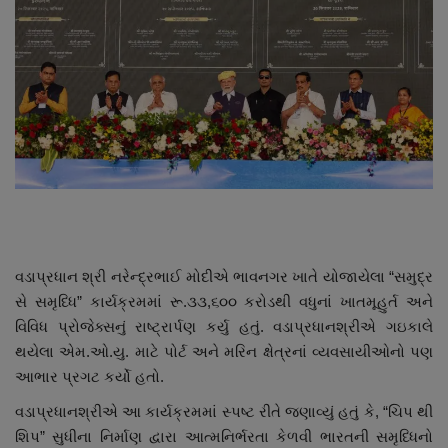
About Author
Contact
Dipotsav Special
આંતરરાષ્ટ્રીય
રાષ્ટ્રીય
ગુજરાત
વડાપ્રધાન શ્રી નરેન્દ્રભાઈ મોદીએ ભાવનગર ખાતે યોજાયેલા “સમુદ્ર
સે સમૃધ્ધિ” કાર્યક્રમમાં રૂ.૩૩,૬૦૦ કરોડથી વધુનાં ખાતમૂહુર્ત અને
જુનાગઢ
વિવિધ પ્રોજેક્સનું રાષ્ટ્રાર્પણ કર્યુ હતું. વડાપ્રધાનશ્રીએ ગઇકાલે
થયેલા એમ.ઓ.યુ. માટે પોર્ટ અને મરિન ક્ષેત્રનાં વ્યવસાયીઓનો પણ
Support US
આભાર પ્રગટ કર્યો હતો.
વડાપ્રધાનશ્રીએ આ કાર્યક્રમમાં સ્પષ્ટ રીતે જણાવ્યું હતું કે, “ચિપ થી
બજારના સમાચાર
શિપ” સુધીના નિર્માણ દ્વારા આત્મનિર્ભરતા કેળવી ભારતની સમૃધ્ધિનો