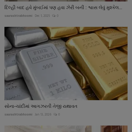
દિલ્હી બાદ હવે મુંબઈમાં પણ હવા ઝેરી બની : શ્વાસ લેવું મુશ્કેલ...
saurashtrabhoomi
Dec 1, 2025
0
સોના-ચાંદીમાં આગઝરતી તેજી યથાવત
saurashtrabhoomi
Jan 13, 2026
0