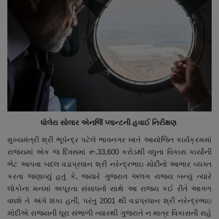
ધોલેરા સોલાર એનર્જિ પ્લાન્ટની હવાઈ નિરીક્ષણ
મુખ્યમંત્રી શ્રી ભૂપેન્દ્ર પટેલે ભાવનગર ખાતે આયોજિત કાર્યક્રમમાં
રાજ્યમાં એક જ દિવસમાં રૂ.33,600 કરોડથી વધુના વિકાસ કાર્યોની
ભેટ આપવા બદલ વડાપ્રધાન શ્રી નરેન્દ્રભાઇ મોદીનો આભાર વ્યક્ત
કરતા જણાવ્યું હતું કે, જ્યારે ગુજરાત અલગ રાજ્ય બન્યું ત્યારે
લોકોના મનમાં અપૂરતા સંસાધનો સાથે આ રાજ્ય કઈ રીતે આગળ
વધશે તે અંગે શંકા હતી, પરંતુ 2001 થી વડાપ્રધાન શ્રી નરેન્દ્રભાઇ
મોદીએ રાજ્યની ધૂરા સંભાળી ત્યારથી ગુજરાતે ન માત્ર વિકાસની રાહે