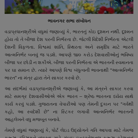
ભાવનગર સભા સંબોધન
વડાપ્રધાનશ્રીએ વધુમાં જણાવ્યું કે, ભારતનું કોઇ દૂશ્મન નથી. દૂશ્મન
હોય તો તે બીજા દેશ પરની નિર્ભરતા છે. જેટલી વિદેશી નિર્ભરતા એટલી
દેશની વિફળતા. વિશ્વમાં શાંતિ, સ્થિરતા અને સમૃધ્ધિ માટે ભારતે
આત્મનિર્ભર બનવું જ પડશે. આપણે ૧૪૦ કરોડ દેશવાસીઓનું ભવિષ્ય
બીજા પર છોડી ન શકીએ. બીજા પરની નિર્ભરતા એ ભારતની સ્વમાનતા
પર ઘા સમાન છે. ત્યારે આપણે વિશ્વ બંધુત્વની ભાવનાથી “આત્મનિર્ભર
ભારત” ના મંત્ર દ્વારા તેને સાકાર કરવો છે.
આ સંદર્ભમાં વડાપ્રધાનશ્રીએ જણાવ્યું કે, આ મંત્રને સાકાર કરવા
માટે સમગ્ર દેશવાસીઓએ એક ભારત – શ્રેષ્ઠ ભારતના ધ્યેય સાથે
કાર્ય કરવું પડશે. ગુજરાતના વેપારીઓ પણ તેમની દુકાન પર “ગર્વથી
કહો, આ સ્વદેશી છે” ના સ્ટિકર લગાવી આત્મનિર્ભર ભારતની
આહલેખને વધુ મજબૂત બનાવે.
તેમણે વધુમાં જણાવ્યું કે, પોર્ટ લેઇડ ઉદ્યોગને ગતિ આપવા માટે તેમજ
ક્રૂઝ ટુરિઝમને વધારવા માટે મુંબઇ ઇન્ટરનેશનલ ક્રૂઝ સ્ટેશનનું