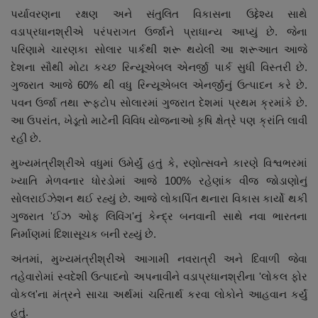
પર્યાવરણના રક્ષણ અને સંતુલિત વિકાસના ઉદ્દેશ્ય સાથે
વડાપ્રધાનશ્રીએ પરંપરાગત ઉર્જાને પ્રાધાન્ય આપ્યું છે. જેના
પરિણામે ચારણકા સોલાર પાર્કથી શરૂ થયેલી આ શરૂઆત આજે
દેશના સૌથી મોટા કચ્છ રિન્યૂએબલ એનર્જી પાર્ક સુધી વિસ્તરી છે.
ગુજરાત આજે 60% થી વધુ રિન્યૂએબલ એનર્જીનું ઉત્પાદન કરે છે.
પવન ઉર્જા તથા રૂફટોપ સોલારમાં ગુજરાત દેશમાં પ્રથમ ક્રમાંકે છે.
આ ઉપરાંત, ખેડૂતો માટેની વિવિધ યોજનાઓ કૃષિ ક્ષેત્રે પણ ક્રાંતિ લાવી
રહી છે.
મુખ્યમંત્રીશ્રીએ વધુમાં ઉમેર્યું હતું કે, રણોત્સવને કારણે વિશ્વભરમાં
ખ્યાતિ મેળવનાર ધોરડોમાં આજે 100% રહેણાંક વીજ જોડાણોનું
સોલરાઈઝેશન થઈ રહ્યું છે. આજે લોકાર્પિત થનારા વિકાસ કાર્યો થકી
ગુજરાત 'ઈઝ ઓફ લિવિંગ'નું કેન્દ્ર બનવાની સાથે નવા ભારતના
નિર્માણમાં દિશાસૂચક બની રહ્યું છે.
અંતમાં, મુખ્યમંત્રીશ્રીએ આગામી નવરાત્રી અને દિવાળી જેવા
તહેવારોમાં સ્વદેશી ઉત્પાદનો અપનાવીને વડાપ્રધાનશ્રીના 'લોકલ ફોર
વોકલ'ના મંત્રને સાચા અર્થમાં ચરિતાર્થ કરવા લોકોને આહવાન કર્યું
હતું.