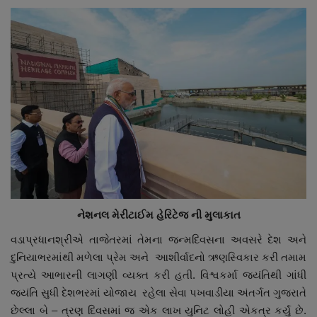
નેશનલ મેરીટાઈમ હેરિટેજ ની મુલાકાત
વડાપ્રધાનશ્રીએ તાજેતરમાં તેમના જન્મદિવસના અવસરે દેશ અને
દુનિયાભરમાંથી મળેલા પ્રેમ અને આશીર્વાદનો ઋણસ્વિકાર કરી તમામ
પ્રત્યે આભારની લાગણી વ્યક્ત કરી હતી. વિશ્વકર્મા જ્યંતિથી ગાંધી
જ્યંતિ સુધી દેશભરમાં યોજાય રહેલા સેવા પખવાડીયા અંતર્ગત ગુજરાતે
છેલ્લા બે – ત્રણ દિવસમાં જ એક લાખ યુનિટ લોહી એકત્ર કર્યું છે.