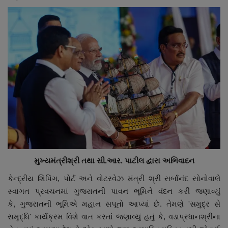
મુખ્યમંત્રીશ્રી તથા સી.આર. પાટીલ દ્વારા અભિવાદન
કેન્દ્રીય શિપિંગ, પોર્ટ અને વોટરવેઝ મંત્રી શ્રી સર્બાનંદ સોનોવાલે
સ્વાગત પ્રવચનમાં ગુજરાતની પાવન ભૂમિને વંદન કરી જણાવ્યું
કે, ગુજરાતની ભૂમિએ મહાન સપૂતો આપ્યાં છે. તેમણે 'સમુદ્ર સે
સમૃદ્ધિ' કાર્યક્રમ વિશે વાત કરતાં જણાવ્યું હતું કે, વડાપ્રધાનશ્રીના