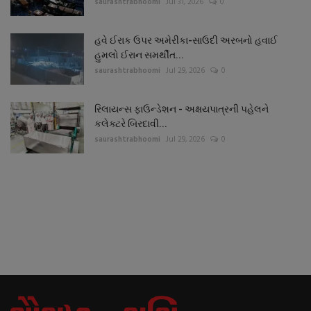
saurashtrabhoomi
Jul 31, 2026
0
હવે ઈરાક ઉપર અમેરીકા-સાઉદી અરબનો હવાઈ
હુમલો ઈરાન સમર્થીત...
saurashtrabhoomi
Jul 29, 2026
0
રિલાયન્સ ફાઉન્ડેશન - અક્ષયપાત્રની પહેલને
કલેક્ટરે બિરદાવી...
saurashtrabhoomi
Jul 29, 2026
0