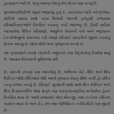
હરણફાળ ભરી છે, પરંતુ સમગ્ર દેશનું રોલ મોડલ પણ બન્યું છે.
મુખ્યમંત્રીશ્રીએ વધુમાં જણાવ્યું હતું કે, વડાપ્રધાન શ્રી નરેન્દ્રભાઇ
મોદીએ સમય સાથે કદમ મિલાવી આગવી કૂનેહથી રાજ્યના
દરિયાકિનારાઓને વિકસિત કરવાનું કાર્ય આરંભ્યુ છે. 21મી સદીના
બદલાયેલા વૈશ્વિક પરિમાણો, આધુનિક વેપારની તકો અને અદ્યતન
ટેકનોલોજીનો સમન્વય કરી તેમણે દરિયાઈ સંસ્કૃતિને જીવંત કરવાનું
વિઝન આપ્યું છે, જેનો સીધો લાભ ગુજરાતને મળ્યો છે.
આ પ્રયાસોને કારણે બંદરોની નજીકમાં નવા ઉદ્યોગોનું નિર્માણ થયું
છે. આયાત-નિકાસની સુવિધાઓ વધી
છે. ખાનગી રોકાણ પણ આકર્ષાયું છે. અભિનવ પોર્ટ નીતિ અને શિપ
બિલ્ડિંગ જેવી નીતિઓને લીધે આજે ગુજરાત દેશનું 39% કાર્ગો હેન્ડલિંગ
કરતું રાજ્ય બન્યું છે. દરિયાઈ સુરક્ષાની સાથે સાથે શિપ બિલ્ડિંગ અને
શિપ રિ-સાયકલિંગ જેવાં ક્ષેત્રો પણ વડાપ્રધાનશ્રીના માર્ગદર્શન હેઠળ
વિકસિત થયા છે. આજે રાજ્યમાં એલ.એન.જી. તથા કન્ટેનર ટર્મિનલ
કાર્યરત થયા છે અને રોડ, રેલ તથા લોજિસ્ટિક કનેક્ટિવિટી પણ સુધરી
છે.