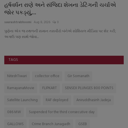
હર્ષવર્ધન રાણે અને સંજિદા શેખના ડેટિંગની ચર્ચાએ
જ
જોર પકડ્યું,...
ક
saurashtrabhoomi
Aug 8, 2026
0
sa
પુણેના એક જ સ્થળની સમાન તસવીરો બંનેએ સોશિયલ મીડિયા પર શેર કરી;
અગાઉ પણ સાથે જોવા...
TAGS
NiteshTiwari
collector office
Gir Somanath
RamayanaMovie
FLIPKART
SENSEX PLUNGES 800 POINTS
Satellite Launching
RAF deployed
Aniruddhasinh Jadeja
086 MW
Suspended for the third consecutive day
GALLOWS
Crime Branch Junagadh
GSEB