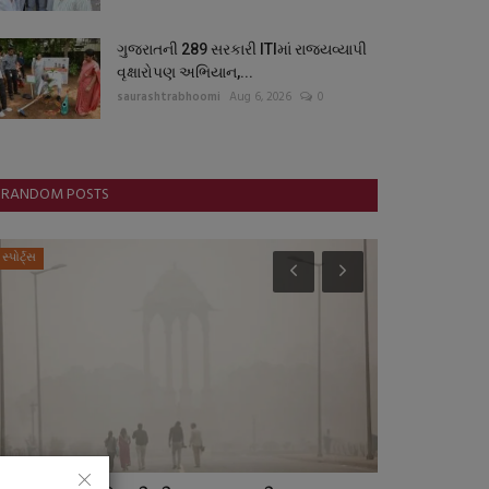
ગુજરાતની 289 સરકારી ITIમાં રાજ્યવ્યાપી
વૃક્ષારોપણ અભિયાન,...
saurashtrabhoomi
Aug 6, 2026
0
RANDOM POSTS
સ્પોર્ટ્સ
સ્વાસ્થ્ય