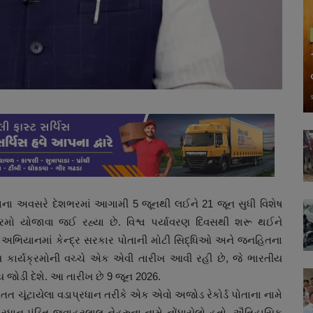
 થવાના અવસરે દેશભરમાં આગામી 5 જૂનથી લઈને 21 જૂન સુધી વિશેષ
યક્રમો યોજાવા જઈ રહ્યા છે. વિશ્વ પર્યાવરણ દિવસથી શરૂ થઈને
 અભિયાનમાં કેન્દ્ર સરકાર પોતાની મોટી સિદ્ધિઓ અને જનહિતના
વ્ય કાર્યક્રમોની વચ્ચે એક એવી તારીખ આવી રહી છે, જે ભારતીય
ોડી દેશે. આ તારીખ છે 9 જૂન 2026.
 સતત ચૂંટાયેલા વડાપ્રધાન તરીકે એક એવો અજોડ રેકોર્ડ પોતાના નામે
પ્રધાન પંડિત જવાહરલાલ નેહરુના નામે નોંધાયેલો હતો. ઐતિહાસિક