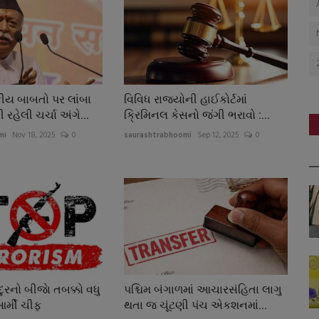
કીય બાબતો પર લાંબા
વિવિધ રાજ્યોની હાઈકોર્ટમાં
હેલી ચર્ચા અંગે...
ક્રિમિનલ કેસનો જંગી ભરાવો :...
mi
Nov 18, 2025
0
saurashtrabhoomi
Sep 12, 2025
0
રનો બીજાે તબક્કો વધુ
પશ્ચિમ બંગાળમાં આચારસંહિતા લાગુ
આર્મી ચીફ
થતા જ ચૂંટણી પંચ એકશનમાં...