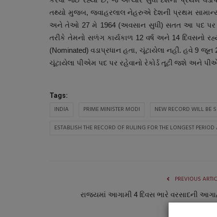
તથ્યો મુજબ, જવાહરલાલ નેહરુએ દેશની પ્રથમ સામાન્ય
અને તેઓ 27 મે 1964 (અવસાન સુધી) સતત આ પદ પર રહ્યા
તરીકે તેમનો સળંગ કાર્યકાળ 12 વર્ષ અને 14 દિવસનો રહ
(Nominated) વડાપ્રધાન હતા, ચૂંટાયેલા નહીં. હવે 9 
ચૂંટાયેલા પીએમ પદ પર રહેવાનો રેકોર્ડ તૂટી જશે અને 
Tags:
INDIA
PRIME MINISTER MODI
NEW RECORD WILL BE S
આંતરરાષ્ટ્રીય
ESTABLISH THE RECORD OF RULING FOR THE LONGEST PERIOD 
PREVIOUS ARTI
રાજયમાં આગામી 4 દિવસ ભારે વરસાદની આગા