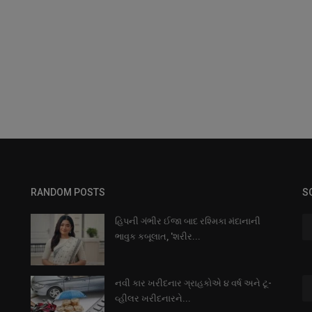
RANDOM POSTS
S
હિપની ગંભીર ઈજા બાદ રશ્મિકા મંદાનાની
ભાવુક કબૂલાત, 'શરીર...
નવી કાર ખરીદનાર ગ્રાહકોએ ૪ વર્ષ અને ટૂ-
વ્હીલર ખરીદનારને...