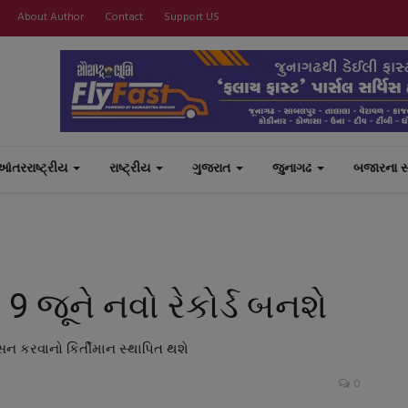
About Author
Contact
Support US
આંતરરાષ્ટ્રીય
રાષ્ટ્રીય
ગુજરાત
જુનાગઢ
બજારના 
9 જૂને નવો રેકોર્ડ બનશે
ાસન કરવાનો કિર્તીમાન સ્થાપિત થશે
0