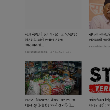
માઘ મેળામાં સંગમ તટ પર બબાલ :
સંઘના નાણાં
શંકરાચાર્યને સ્નાન કરતા
સમયથી ચાલી ર
અટકાવતો...
saurashtrabhoo
saurashtrabhoomi
Jan 19, 2026
0
નકલી બિયારણ વેચવા પર રૂા.૩૦
ઓપરેશન સિંદુ
લાખ સુધીનો દંડ અને ૩ વર્ષની...
ઘાતક હશે : 