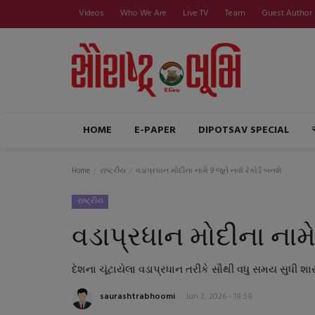
Videos
Who We Are
Live TV
Team
Guest Author
HOME
E-PAPER
DIPOTSAV SPECIAL
Home
રાષ્ટ્રીય
વડાપ્રધાન મોદીના નામે 9 જૂને નવો રેકોર્ડ બનશે
રાષ્ટ્રીય
વડાપ્રધાન મોદીના નામે 
દેશના ચૂંટાયેલા વડાપ્રધાન તરીકે સૌથી વધુ સમય સુધી શ
saurashtrabhoomi
Jun 2, 2026 - 18:58