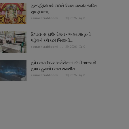
ગુરૂપૂણિર્માં પર્વે દાદાને રિયલ ડાયમંડ જડિત
સુવર્ણ વાઘા,...
saurashtrabhoomi
Jul 29, 2026
0
રિલાયન્સ ફાઉન્ડેશન - અક્ષયપાત્રની
પહેલને કલેક્ટરે બિરદાવી...
saurashtrabhoomi
Jul 29, 2026
0
હવે ઈરાક ઉપર અમેરીકા-સાઉદી અરબનો
હવાઈ હુમલો ઈરાન સમર્થીત...
saurashtrabhoomi
Jul 29, 2026
0