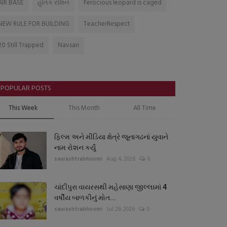
AIR BASE
હૃતિક રોશન
Ferocious leopard is caged
NEW RULE FOR BUILDING
TeacherRespect
20 Still Trapped
Navsari
POPULAR POSTS
This Week
This Month
All Time
ફિલ્મ અને મીડિયા ક્ષેત્રે જૂનાગઢનાં યુવાને
નામ રોશન કર્યું
saurashtrabhoomi
Aug 4, 2026
0
ચાંદીપુરા વાયરસથી મહેસાણા જીલ્લામાં 4
વર્ષીય બાળકીનું મોત...
saurashtrabhoomi
Jul 29, 2026
0