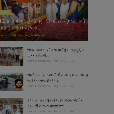
ગુજરાત
12મા નેશનલ હેન્ડલૂમ ડે નિમિત્તે ગુજરાતની
વણાટકળાને વૈશ્વિક...
saurashtrabhoomi
Aug 6, 2026
0
ઉંબરી-વાવડી-મોરાસા માર્ગનું ખાતમુહૂર્ત, રૂ.
5.77 કરોડના...
saurashtrabhoomi
Aug 6, 2026
0
અતીક અહેમદના સૌથી નાના પુત્ર અબાનનું
માર્ગ અકસ્માતમાં મોત,...
saurashtrabhoomi
Aug 6, 2026
0
કલ્યાણપુર તાલુકાને અછતગ્રસ્ત જાહેર
કરવાની માંગ, મામલતદારને...
saurashtrabhoomi
Aug 6, 2026
0