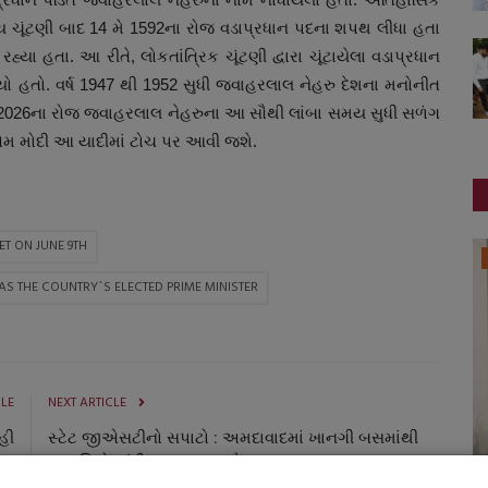
 ચૂંટણી બાદ 14 મે 1592ના રોજ વડાપ્રધાન પદના શપથ લીધા હતા
 હતા. આ રીતે, લોકતાંત્રિક ચૂંટણી દ્વારા ચૂંટાયેલા વડાપ્રધાન
્યો હતો. વર્ષ 1947 થી 1952 સુધી જવાહરલાલ નેહરુ દેશના મનોનીત
જૂન 2026ના રોજ જવાહરલાલ નેહરુના આ સૌથી લાંબા સમય સુધી સળંગ
પીએમ મોદી આ યાદીમાં ટોચ પર આવી જશે.
ET ON JUNE 9TH
જુનાગઢ
AS THE COUNTRY`S ELECTED PRIME MINISTER
CLE
NEXT ARTICLE
હી
સ્ટેટ જીએસટીનો સપાટો : અમદાવાદમાં ખાનગી બસમાંથી
120 કિલો ચાંદી, 700 ગ્રામ સોનુ ઝડપાયું