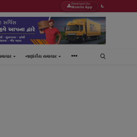
Download Our
Mobile App
સમાચાર
નાણાંકીય સમાચાર