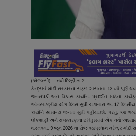
(એજન્સી) નવી દિલ્હી,તા.2:
કેન્દ્રમાં મોદી સરકારના સફળ શાસનના 12 વર્ષ પૂર્ણ
જનસંપર્ક અને વિકાસ કાર્યોના પ્રદર્શન માટેના કાર્
આંતરરાષ્ટ્રીય યોગ દિવસ સુધી ચાલનારા આ 17 દિવસીય
કાર્યોને સામાન્ય જનતા સુધી પહોંચાડશે. પરંતુ, આ ભ
લોકશાહી અને રાજકારણના ઇતિહાસમાં એક નવો અધ્યાય જ
વાસ્તવમાં, 9 જૂન 2026 ના રોજ વડાપ્રધાન નરેન્દ્ર મોદી
કરવા જઈ રહ્યા છે, જે અત્યાર સુધી દેશના પ્રથમ વડા