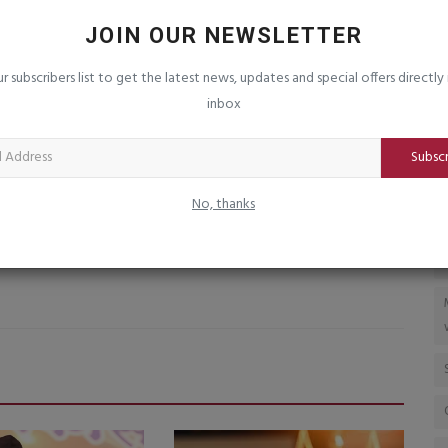
૦ના મોત :
વાઘેશ્વરી માતાજી મંદિરનાં અમૂલ્ય ઘરેણાંની
વ
ચોરીનો ભેદ ૧૧...
પ
JOIN OUR NEWSLETTER
saurashtrabhoomi
Aug 6, 2026
0
sa
ur subscribers list to get the latest news, updates and special offers directly 
દિ
inbox
Subsc
No, thanks