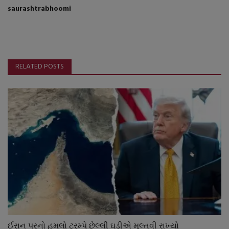
saurashtrabhoomi
RELATED POSTS
ઈરાન પરનો હુમલો ટ્રમ્પે છેલ્લી ઘડીએ મુલ્તવી રાખ્યો