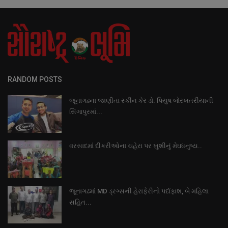
RANDOM POSTS
જૂનાગઢના જાણીતા સ્કીન કેર ડો. પિયુષ બોરખતરીયાની
સિંગાપુરમાં...
વરસાદમાં દીકરીઓના ચહેરા પર ખુશીનું મેઘધનુષ્ય..
જૂનાગઢમાં MD ડ્રગ્સની હેરાફેરીનો પર્દાફાશ, બે મહિલા
સહિત...