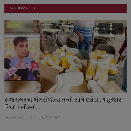
RANDOM POSTS
ગુજરાત
રાજ્યભરમાં ભેળસેળીયા તત્વો સામે દરોડા : ૧ હજાર
ર
કિલો પનીરનો...
પ
saurashtrabhoomi
Aug 8, 2026
0
sa