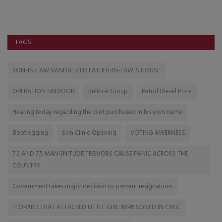
TAGS
SON-IN-LAW VANDALIZED FATHER-IN-LAW`S HOUSE
OPERATION SINDOOR
Relince Group
Petrol Diesel Price
Hearing today regarding the plot purchased in his own name
Bootlegging
Skin Clinic Opening
VOTING AWERNESS
7.2 AND 7.5 MANGNITUDE TREMORS CAUSE PANIC ACROSS THE
COUNTRY
Government takes major decision to prevent resignations
LEOPARD THAT ATTACKED LITTLE GIRL IMPRISONED IN CAGE