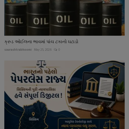
ક્રુડ ઓઈલના ભાવમાં પાંચ ટકાનો ઘટાડો
saurashtrabhoomi
May 25, 2026
0