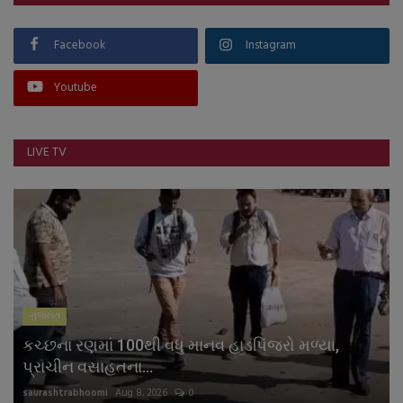
Facebook
Instagram
Youtube
LIVE TV
ગુજરાત
કચ્છના રણમાં 100થી વધુ માનવ હાડપિંજરો મળ્યા,
પ્રાચીન વસાહતના...
saurashtrabhoomi
Aug 8, 2026
0