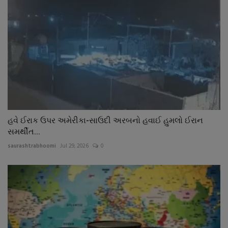
હવે ઈરાક ઉપર અમેરીકા-સાઉદી અરબનો હવાઈ હુમલો ઈરાન
સમર્થીત...
saurashtrabhoomi
Jul 29, 2026
0