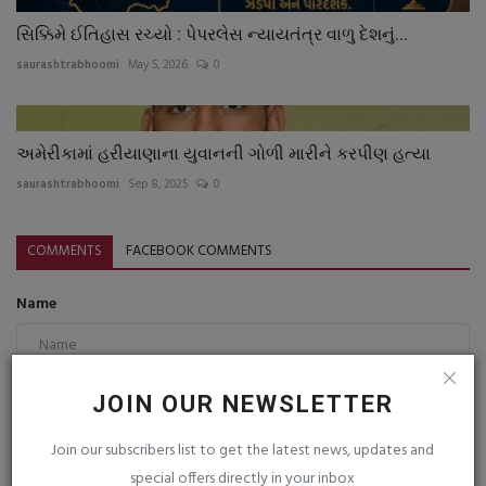
સિક્કિમે ઈતિહાસ રચ્યો : પેપરલેસ ન્યાયતંત્ર વાળુ દેશનું...
saurashtrabhoomi
May 5, 2026
0
અમેરીકામાં હરીયાણાના યુવાનની ગોળી મારીને કરપીણ હત્યા
saurashtrabhoomi
Sep 8, 2025
0
COMMENTS
FACEBOOK COMMENTS
Name
Email
JOIN OUR NEWSLETTER
Join our subscribers list to get the latest news, updates and
special offers directly in your inbox