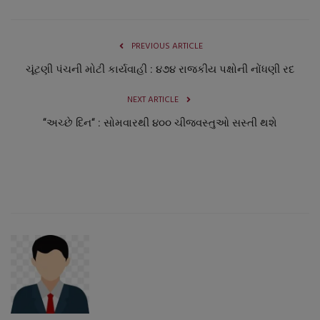
PREVIOUS ARTICLE
ચૂંટણી પંચની મોટી કાર્યવાહી : ૪૭૪ રાજકીય પક્ષોની નોંધણી રદ
NEXT ARTICLE
‘‘અચ્છે દિન‘‘ : સોમવારથી ૪૦૦ ચીજવસ્તુઓ સસ્તી થશે