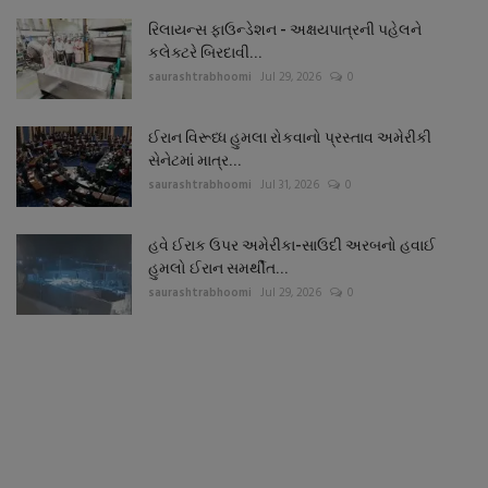
રિલાયન્સ ફાઉન્ડેશન - અક્ષયપાત્રની પહેલને
કલેક્ટરે બિરદાવી...
saurashtrabhoomi
Jul 29, 2026
0
ઈરાન વિરૂધ્ધ હુમલા રોકવાનો પ્રસ્તાવ અમેરીકી
સેનેટમાં માત્ર...
saurashtrabhoomi
Jul 31, 2026
0
હવે ઈરાક ઉપર અમેરીકા-સાઉદી અરબનો હવાઈ
હુમલો ઈરાન સમર્થીત...
saurashtrabhoomi
Jul 29, 2026
0