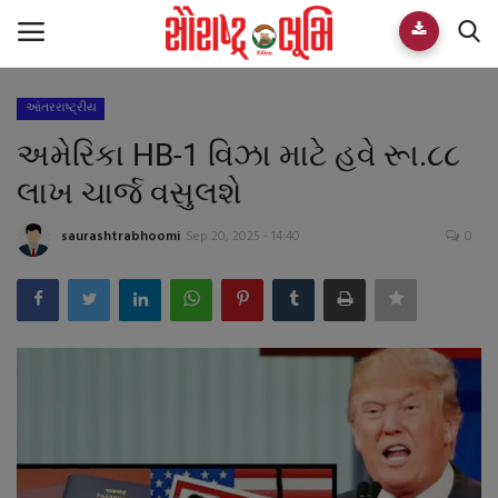
આંતરરાષ્ટ્રીય
Home
અમેરિકા HB-1 વિઝા માટે હવે રૂા.૮૮
E-paper
લાખ ચાર્જ વસુલશે
Videos
saurashtrabhoomi
Sep 20, 2025 - 14:40
0
Who We Are
Live TV
Team
Guest Author