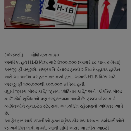
About Author
Contact
Dipotsav Special
આંતરરાષ્ટ્રીય
(એજન્સી) વોશિંગ્ટન તા.૨૦
અમેરિકા હવે H1-B વિઝા માટે ઇં૧૦૦,૦૦૦ (આશરે ૮૮ લાખ રૂપિયા)
રાષ્ટ્રીય
અરજી ફી વસૂલશે. રાષ્ટ્રપતિ ડોનાલ્ડ ટ્રમ્પે શનિવારે વ્હાઇટ હાઉસ
ખાતે આ આદેશ પર હસ્તાક્ષર કર્યા હતા. અગાઉ H1-B વિઝા માટે
ગુજરાત
અરજી ફી ૧૦૦,૦૦૦થી ૬૦૦,૦૦૦ રૂપિયા હતી.
વધુમાં "ટ્રમ્પ ગોલ્ડ કાર્ડ," "ટ્રમ્પ પ્લેટિનમ કાર્ડ," અને "કોર્પોરેટ ગોલ્ડ
જુનાગઢ
કાર્ડ" જેવી સુવિધાઓ પણ રજૂ કરવામાં આવી છે. ટ્રમ્પ ગોલ્ડ કાર્ડ
વ્યક્તિઓને યુનાઇટેડ સ્ટેટ્સમાં અમર્યાદિત રહેઠાણનો અધિકાર આપે
Support US
છે.
આ ફેરફાર સાથે કંપનીઓ ફક્ત શ્રેષ્ઠ કૌશલ્ય ધરાવતા કર્મચારીઓને
બજારના સમાચાર
જ અમેરિકા લાવી શકશે. આની સીધી અસર ભારતીય આઇટી