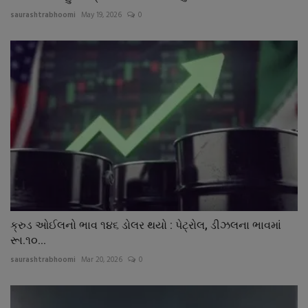
saurashtrabhoomi
May 19, 2026
0
ક્રુડ ઓઈલનો ભાવ ૧૪૬ ડોલર થયો : પેટ્રોલ, ડીઝલના ભાવમાં
રૂા.૧૦...
saurashtrabhoomi
Mar 20, 2026
0