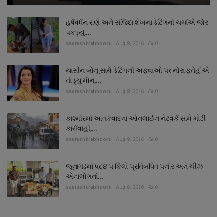
હર્ષવર્ધન રાણે અને સંજિદા શેખના ડેટિંગની ચર્ચાએ જોર
પકડ્યું,...
saurashtrabhoomi
Aug 8, 2026
0
યાસીન બોનૂ સાથે ડેટિંગની અફવાઓ પર નોરા ફતેહીએ
તોડ્યું મૌન,...
saurashtrabhoomi
Aug 8, 2026
0
કાશ્મીરમાં આતંકવાદના ઓનલાઈન નેટવર્ક સામે મોટી
કાર્યવાહી,...
saurashtrabhoomi
Aug 8, 2026
0
જૂનાગઢમાં ૫૮૪.૫ કિલો પ્રતિબંધિત પનીર અને ચીઝ
એનાલોગનાં...
saurashtrabhoomi
Aug 8, 2026
0