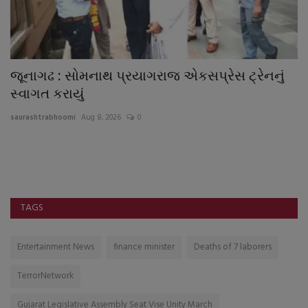
જૂનાગઢ : સોમનાથ પ્રયાગરાજ એકસપ્રેસ ટ્રેનનું
જ
સ્વાગત કરાયું
બ
saurashtrabhoomi
Aug 8, 2026
0
sa
TAGS
Entertainment News
finance minister
Deaths of 7 laborers
TerrorNetwork
Gujarat Legislative Assembly Seat Vise Unity March