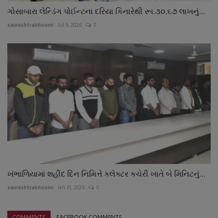
ગોસાબારા લેન્ડિંગ પોઈન્ટના દરિયા કિનારેથી રૂા.૩૦.૬૭ લાખનું...
saurashtrabhoomi
Jul 9, 2026
0
ખંભાળિયામાં શહીદ દિન નિમિત્તે કલેક્ટર કચેરી ખાતે બે મિનિટનું...
saurashtrabhoomi
Jan 31, 2026
0
COMMENTS
FACEBOOK COMMENTS