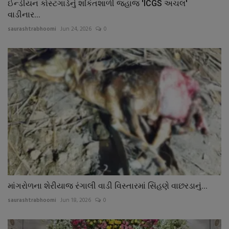
ઈન્ડીયન કોસ્ટગાર્ડનું શકિતશાળી જહાજ 'ICGS અચલ'
વાડીનાર...
saurashtrabhoomi
Jun 24, 2026
0
માંગરોળના શેરીયાજ રંગાલી વાડી વિસ્તારમાં સિંહણે વાછરડાનું...
saurashtrabhoomi
Jun 18, 2026
0