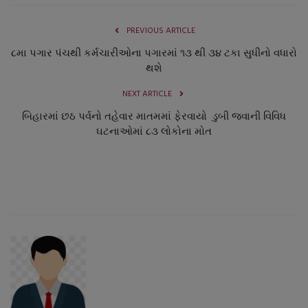
નાણાંકીય સમાચાર
PREVIOUS ARTICLE
સ્થાનિક સમાચાર
૮મા પગાર પંચથી કર્મચારીઓના પગારમાં ૧૩ થી ૩૪ ટકા સુધીનો વધારો
થશે
સ્પોર્ટ્સ
NEXT ARTICLE
બિહારમાં છઠ પર્વનો તહેવાર માતમમાં ફેરવાયો ડુબી જવાની વિવિધ
રાશિફળ
ઘટનાઓમાં ૮૩ લોકોના મોત
ગુનાખોરી
બોલિવૂડ
સ્વાસ્થ્ય