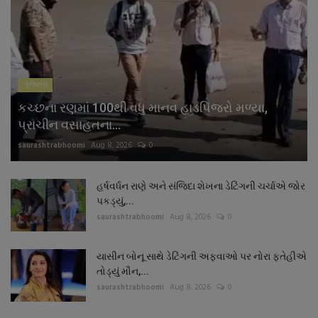
ગુજરાત
કચ્છના રણમાં 100થી વધુ માનવ હાડપિંજરો મળ્યા,
પ્રાચીન વસાહતના...
saurashtrabhoomi
Aug 8, 2026
0
હર્ષવર્ધન રાણે અને સંજિદા શેખના ડેટિંગની ચર્ચાએ જોર
પકડ્યું,...
saurashtrabhoomi
Aug 8, 2026
0
યાસીન બોનૂ સાથે ડેટિંગની અફવાઓ પર નોરા ફતેહીએ
તોડ્યું મૌન,...
saurashtrabhoomi
Aug 8, 2026
0