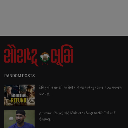
RANDOM POSTS
ટેરિફની રમતથી અમેરીકાને જ ભારે નુકશાન ૧૦૦ અબજ
ડોલરનું...
હરભજન સિંહનું મોટું નિવેદન : જેમણે કારકિર્દીમાં કંઈ
ઉકાળ્યું...