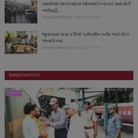
કાશ્મીરમાં આતંકવાદના ઓનલાઈન નેટવર્ક સામે મોટી
કાર્યવાહી,...
saurashtrabhoomi
Aug 8, 2026
0
જૂનાગઢમાં ૫૮૪.૫ કિલો પ્રતિબંધિત પનીર અને ચીઝ
એનાલોગનાં...
saurashtrabhoomi
Aug 8, 2026
0
RANDOM POSTS
જુનાગઢ