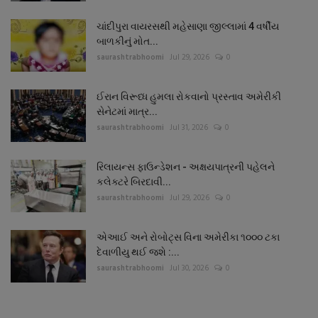
ચાંદીપુરા વાયરસથી મહેસાણા જીલ્લામાં 4 વર્ષીય
બાળકીનું મોત...
saurashtrabhoomi
Jul 29, 2026
0
ઈરાન વિરૂધ્ધ હુમલા રોકવાનો પ્રસ્તાવ અમેરીકી
સેનેટમાં માત્ર...
saurashtrabhoomi
Jul 31, 2026
0
રિલાયન્સ ફાઉન્ડેશન - અક્ષયપાત્રની પહેલને
કલેક્ટરે બિરદાવી...
saurashtrabhoomi
Jul 29, 2026
0
એઆઈ અને રોબોટ્સ વિના અમેરીકા ૧૦૦૦ ટકા
દેવાળીયુ થઈ જશે :...
saurashtrabhoomi
Jul 30, 2026
0