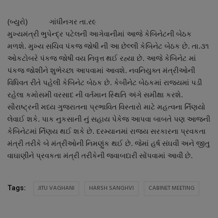
About Author
(બ્યુરો) ગાંધીનગર તા.ર૯
Contact
મુખ્યમંત્રી ભુપેન્દ્ર પટેલની આગેવાનીમાં આજે કેબિનેટની બેઠક
મળશે. મુખ્ય સચિવ પંકજ જોષી ની આ છેલ્લી કેબિનેટ બેઠક છે. તા.૩૧
Dipotsav Special
ઓકટોબરે પંકજ જોષી વય નિવૃત્ત થઈ રહ્યા છે. આજે કેબિનેટ માં
પંકજ જોશીને શુભેચ્છા આપવામાં આવશે. નવનિયુક્ત મંત્રીઓની
આંતરરાષ્ટ્રીય
વિધિવત રીતે પહેલી કેબિનેટ બેઠક છે. કેબીનેટ બેઠકમાં રાજ્યમાં પડી
રહેલા કમોસમી વરસાદ ની વર્તમાન સ્થિતિ અંગે સમીક્ષા કરશે.
રાષ્ટ્રીય
સૌરાષ્ટ્રની મધ્ય ગુજરાતના પ્રભાવિત વિસ્તારો માટે મહત્વના ર્નિણયો
લેવાઈ શકે. પાક નુકસાની નું સહાય પેકેજ આપવા બાબતે પણ આજની
ગુજરાત
કેબિનેટમાં ર્નિણય થઈ શકે છે. દરમ્યાનમાં રાજય સરકારના પ્રવકતા
મંત્રી તરીકે બે મંત્રીઓની નિમણુંક થઈ છે. જેમાં હર્ષ સંઘવી અને જીતુ
જુનાગઢ
વાઘાણીને પ્રવકતા મંત્રી તરીકેની જવાબદારી સોંપવામાં આવી છે.
Support US
JITU VAGHANI
HARSH SANGHVI
CABINET MEETING
Tags:
બજારના સમાચાર