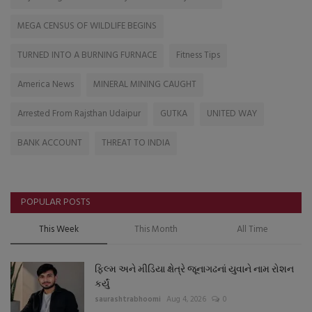
MEGA CENSUS OF WILDLIFE BEGINS
TURNED INTO A BURNING FURNACE
Fitness Tips
America News
MINERAL MINING CAUGHT
Arrested From Rajsthan Udaipur
GUTKA
UNITED WAY
BANK ACCOUNT
THREAT TO INDIA
POPULAR POSTS
This Week
This Month
All Time
ફિલ્મ અને મીડિયા ક્ષેત્રે જૂનાગઢનાં યુવાને નામ રોશન
કર્યું
saurashtrabhoomi
Aug 4, 2026
0