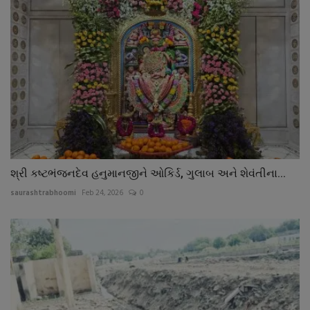
શ્રી કષ્ટભંજનદેવ હનુમાનજીને ઓકિર્ડ, ગુલાબ અને શેવંતીના...
saurashtrabhoomi
Feb 24, 2026
0