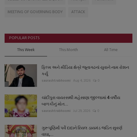
MEETING OF GOVERNING BODY
ATTACK
POPULAR POSTS
This Week
This Month
All Time
ફિલ્મ અને મીડિયા ક્ષેત્રે જૂનાગઢનાં યુવાને નામ રોશન
કર્યું
saurashtrabhoomi
Aug 4, 2026
0
ચાંદીપુરા વાયરસથી મહેસાણા જીલ્લામાં 4 વર્ષીય
બાળકીનું મોત...
saurashtrabhoomi
Jul 29, 2026
0
ગુરૂપૂણિર્માં પર્વે દાદાને રિયલ ડાયમંડ જડિત સુવર્ણ
વાઘા,...