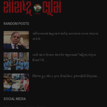
RANDOM POSTS
પાકિસ્તાનમાં શાહબાઝ શરીફ સરકારના તખ્તા પલટના
સંકેતો
નારી વંદન ઉત્સવ અંતર્ગત જૂનાગઢમાં "મહિલા નેતૃત્વ
દિવસ"ની...
જિલ્લા ફુડ એન્ડ ડ્રગ ડીપાર્ટમેન્ટ કુંભકર્ણની નિંદ્રામાં...
SOCIAL MEDIA