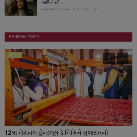
અભિનેત્રી...
saurashtrabhoomi
Aug 7, 2026
0
RANDOM POSTS
ગુજરાત
12મા નેશનલ હેન્ડલૂમ ડે નિમિત્તે ગુજરાતની
ખ