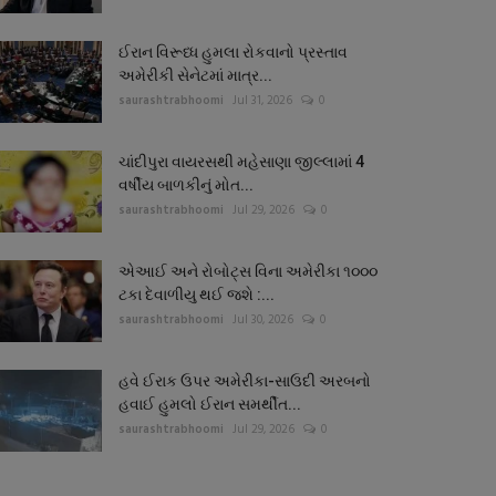
ઈરાન વિરૂધ્ધ હુમલા રોકવાનો પ્રસ્તાવ
અમેરીકી સેનેટમાં માત્ર...
saurashtrabhoomi
Jul 31, 2026
0
ચાંદીપુરા વાયરસથી મહેસાણા જીલ્લામાં 4
વર્ષીય બાળકીનું મોત...
saurashtrabhoomi
Jul 29, 2026
0
એઆઈ અને રોબોટ્સ વિના અમેરીકા ૧૦૦૦
ટકા દેવાળીયુ થઈ જશે :...
saurashtrabhoomi
Jul 30, 2026
0
હવે ઈરાક ઉપર અમેરીકા-સાઉદી અરબનો
હવાઈ હુમલો ઈરાન સમર્થીત...
saurashtrabhoomi
Jul 29, 2026
0