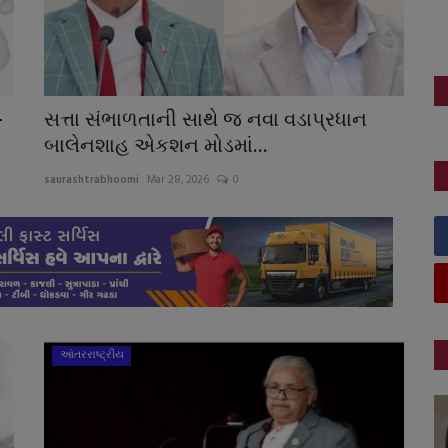
-
સત્તા સંભાળતાની સાથે જ નવા વડાપ્રધાન
બાલેનશાહ એકશન મોડમાં...
saurashtrabhoomi
Mar 28, 2026
0
આંતરરાષ્ટ્રીય