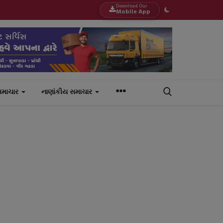
Download Our
Mobile App
સમાચાર
નાણાંકીય સમાચાર