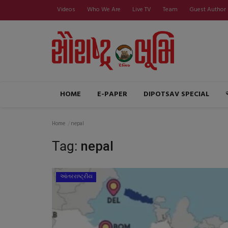
Videos
Who We Are
Live TV
Team
Guest Author
HOME
E-PAPER
DIPOTSAV SPECIAL
Home
nepal
Tag:
nepal
આંતરરાષ્ટ્રીય