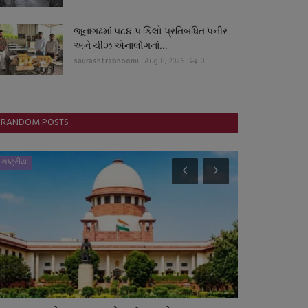
જૂનાગઢમાં ૫૮૪.૫ કિલો પ્રતિબંધિત પનીર
અને ચીઝ એનાલોગનાં...
saurashtrabhoomi
Aug 8, 2026
0
RANDOM POSTS
રાષ્ટ્રીય
સ્પોર્ટ્સ