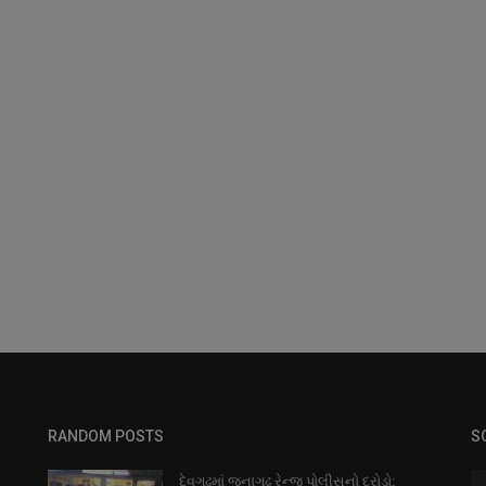
RANDOM POSTS
S
દેવગઢમાં જુનાગઢ રેન્જ પોલીસનો દરોડો: