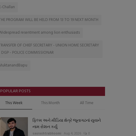
E-Challan
THE PROGRAM WILL BE HELD FROM 13 TO 19 NEXT MONTH
Widespread resentment among lion enthusiasts
TRANSFER OF CHIEF SECRETARY - UNION HOME SECRETARY
- DGP - POLICE COMMISSIONAR
MuktanandBapu
POPULAR POSTS
This Week
This Month
All Time
ફિલ્મ અને મીડિયા ક્ષેત્રે જૂનાગઢનાં યુવાને
નામ રોશન કર્યું
saurashtrabhoomi
Aug 4, 2026
0