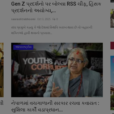
Gen Z પ્રદર્શનો પર બોલ્યા RSS ચીફ, હિંસક
પ્રદર્શનનો અયોગ્ય,...
saurashtrabhoomi
Oct 3, 2025
0
સંઘ પ્રમુખે કહ્યુ કે જાે દેશમાં સ્થિતિ ખરાબ થાય છે તો બહારની
શક્તિઓ હાવી થવાનો પ્રયાસ...
આંતરરાષ્ટ્રીય
ગુજરાત
વી
નેપાળમાં વચગાળાની સરકાર રચવા કવાયત :
સુશિલા કાર્કી વડાપ્રધાન...