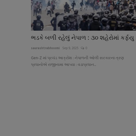
ભડકે બળી રહેલું નેપાળ : ૩૦ શહેરોમાં કર્ફયુ
saurashtrabhoomi
Sep 9, 2025
0
Gen-Z માં પ્રચંડ આક્રોશ : નેપાળની ઓલી સરકારના ત્રણ
પ્રધાનોએ રાજીનામા આપ્યા : વડાપ્રધાન...