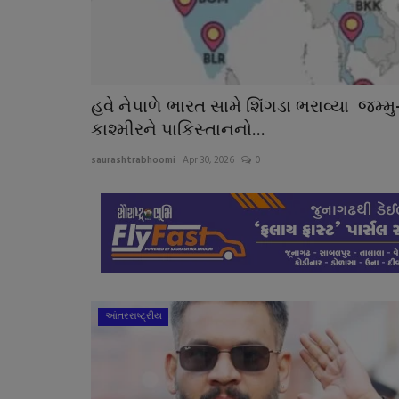
હવે નેપાળે ભારત સામે શિંગડા ભરાવ્યા જમ્મુ
કાશ્મીરને પાકિસ્તાનનો...
saurashtrabhoomi
Apr 30, 2026
0
આંતરરાષ્ટ્રીય