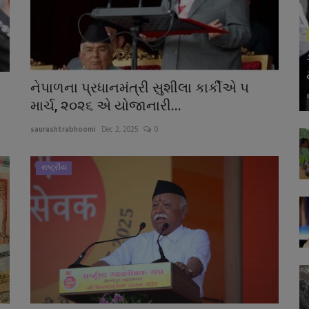
નેપાળના પ્રધાનમંત્રી સુશીલા કાર્કીએ ૫
માર્ચ, ૨૦૨૬ એ યોજાનારી...
saurashtrabhoomi
Dec 2, 2025
0
રાષ્ટ્રીય