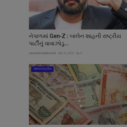
નેપાળમાં Gen-Z : બાલેન શાહની રાષ્ટ્રીય
પાર્ટીનું વાવાઝોડુ...
saurashtrabhoomi
Mar 6, 2026
0
આંતરરાષ્ટ્રીય