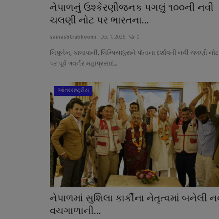
નેપાળનું ઉશ્કેરણીજનક પગલું ૧૦૦ની નવી
ચલણી નોટ પર ભારતના...
saurashtrabhoomi
Dec 1, 2025
0
લિપુલેખ, કાલાપાની, લિમ્પિયાધુરાને પોતાના દર્શાવતી નવી ચલણી નોટ
પર પૂર્વ ગવર્નર મહાપ્રસાદ...
આંતરરાષ્ટ્રીય
બોલિવૂડ
નેપાળમાં સુશિલા કાર્કીના નેતૃત્વમાં બનેલી ન
વચગાળાની...