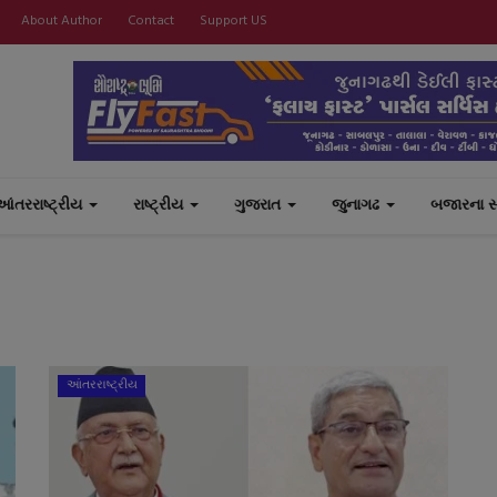
About Author
Contact
Support US
આંતરરાષ્ટ્રીય
રાષ્ટ્રીય
ગુજરાત
જુનાગઢ
બજારના 
આંતરરાષ્ટ્રીય