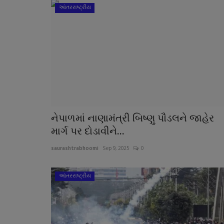
આંતરરાષ્ટ્રીય
નેપાળમાં નાણામંત્રી બિષ્ણુ પૌડલને જાહેર
માર્ગ પર દોડાવીને...
saurashtrabhoomi
Sep 9, 2025
0
આંતરરાષ્ટ્રીય