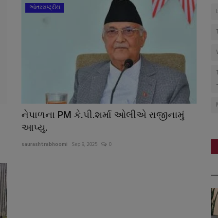
આંતરરાષ્ટ્રીય
નેપાળના PM કે.પી.શર્મા ઓલીએ રાજીનામું
આપ્યુ.
saurashtrabhoomi
Sep 9, 2025
0