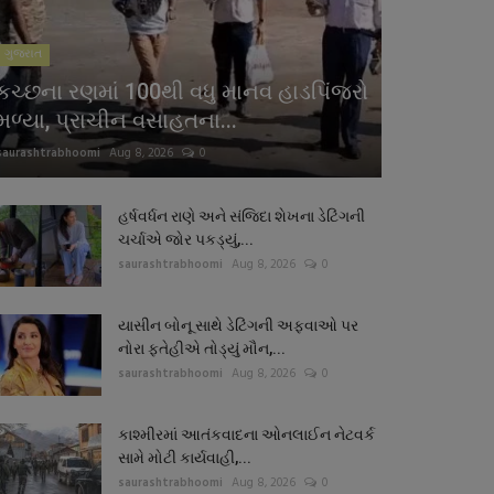
ગુજરાત
કચ્છના રણમાં 100થી વધુ માનવ હાડપિંજરો
મળ્યા, પ્રાચીન વસાહતના...
saurashtrabhoomi
Aug 8, 2026
0
હર્ષવર્ધન રાણે અને સંજિદા શેખના ડેટિંગની
ચર્ચાએ જોર પકડ્યું,...
saurashtrabhoomi
Aug 8, 2026
0
યાસીન બોનૂ સાથે ડેટિંગની અફવાઓ પર
નોરા ફતેહીએ તોડ્યું મૌન,...
saurashtrabhoomi
Aug 8, 2026
0
કાશ્મીરમાં આતંકવાદના ઓનલાઈન નેટવર્ક
સામે મોટી કાર્યવાહી,...
saurashtrabhoomi
Aug 8, 2026
0