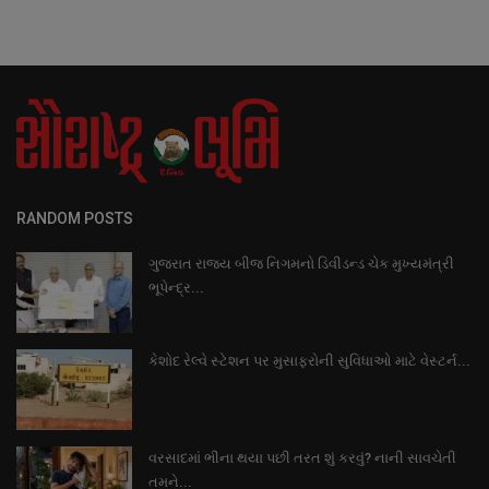
RANDOM POSTS
ગુજરાત રાજ્ય બીજ નિગમનો ડિવીડન્ડ ચેક મુખ્યમંત્રી
ભૂપેન્દ્ર...
કેશોદ રેલ્વે સ્ટેશન પર મુસાફરોની સુવિધાઓ માટે વેસ્ટર્ન...
વરસાદમાં ભીના થયા પછી તરત શું કરવું? નાની સાવચેતી
તમને...