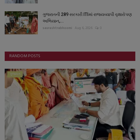
ગુજરાતની 289 સરકારી ITIમાં રાજ્યવ્યાપી વૃક્ષારોપણ
અભિયાન,...
saurashtrabhoomi
Aug 6, 2026
0
RANDOM POSTS
ગુજરાત