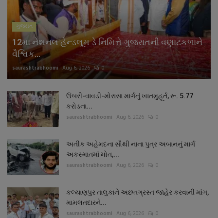
ગુજરાત
12મા નેશનલ હેન્ડલૂમ ડે નિમિત્તે ગુજરાતની વણાટકળાને
વૈશ્વિક...
saurashtrabhoomi
Aug 6, 2026
0
ઉંબરી-વાવડી-મોરાસા માર્ગનું ખાતમુહૂર્ત, રૂ. 5.77
કરોડના...
saurashtrabhoomi
Aug 6, 2026
0
અતીક અહેમદના સૌથી નાના પુત્ર અબાનનું માર્ગ
અકસ્માતમાં મોત,...
saurashtrabhoomi
Aug 6, 2026
0
કલ્યાણપુર તાલુકાને અછતગ્રસ્ત જાહેર કરવાની માંગ,
મામલતદારને...
saurashtrabhoomi
Aug 6, 2026
0