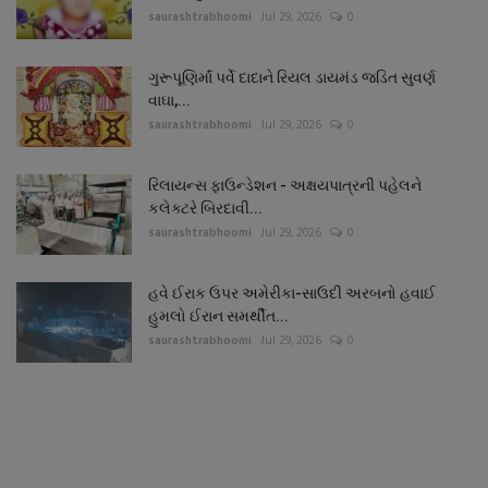
saurashtrabhoomi
Jul 29, 2026
0
ગુરૂપૂણિર્માં પર્વે દાદાને રિયલ ડાયમંડ જડિત સુવર્ણ
વાઘા,...
saurashtrabhoomi
Jul 29, 2026
0
રિલાયન્સ ફાઉન્ડેશન - અક્ષયપાત્રની પહેલને
કલેક્ટરે બિરદાવી...
saurashtrabhoomi
Jul 29, 2026
0
હવે ઈરાક ઉપર અમેરીકા-સાઉદી અરબનો હવાઈ
હુમલો ઈરાન સમર્થીત...
saurashtrabhoomi
Jul 29, 2026
0