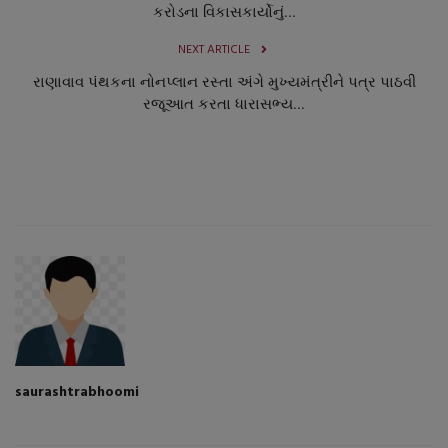
કરોડના વિકાસકાર્યોનું...
NEXT ARTICLE
રાણાવાવ પંથકના નોનપ્લાન રસ્તા અંગે મુખ્યમંત્રીને પત્ર પાઠવી
રજૂઆત કરતા ધારાસભ્ય...
saurashtrabhoomi