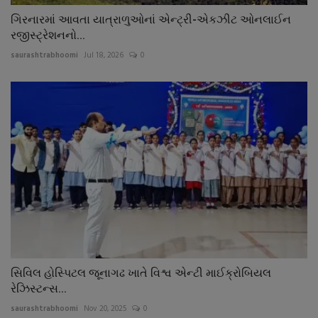
ગિરનારમાં આવતા યાત્રાળુઓનાં એન્ટ્રી-એકઝીટ ઓનલાઈન
રજીસ્ટ્રેશનનો...
saurashtrabhoomi
Jul 18, 2026
0
સિવિલ હોસ્પિટલ જૂનાગઢ ખાતે વિશ્વ એન્ટી માઈક્રોબિયલ
રેઝિસ્ટન્સ...
saurashtrabhoomi
Nov 20, 2025
0