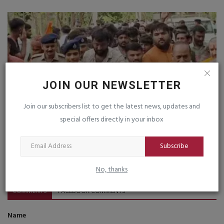
JOIN OUR NEWSLETTER
Join our subscribers list to get the latest news, updates and
special offers directly in your inbox
Subscribe
ગિરનારની ઐતિહાસિક દૂધધારા પરિક્રમા ભક્તિમય માહોલ વચ્ચે...
saurashtrabhoomi
Jul 10, 2026
0
No, thanks
COMMENTS
FACEBOOK COMMENTS
Name