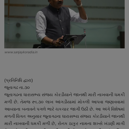
About Author
Contact
Dipotsav Special
આંતરરાષ્ટ્રીય
www.sanjaykoradia.in
રાષ્ટ્રીય
ગુજરાત
(પ્રતિનિધિ દ્વારા)
જૂનાગઢ તા.૩૦
જુનાગઢ
જૂનાગઢના ધારાસભ્ય સંજય કોરડીયાને જાનથી મારી નાખવાની ધમકી
મળી છે. તેમજ રૂા.૩૦ લાખ આંગડીયામાં મોકલી આપવા જણાવવામાં
Support US
આવ્યાના બનાવને પગલે ભારે ચકચાર જાગી ઉઠી છે. આ અંગે વિશેષમાં
મળતી વિગત અનુસાર જૂનાગઢના ધારાસભ્ય સંજય કોરડીયાને જાનથી
બજારના સમાચાર
મારી નાખવાની ધમકી મળી છે, રોનક ઠાકુર નામના શખ્સે ખંડણી માગી