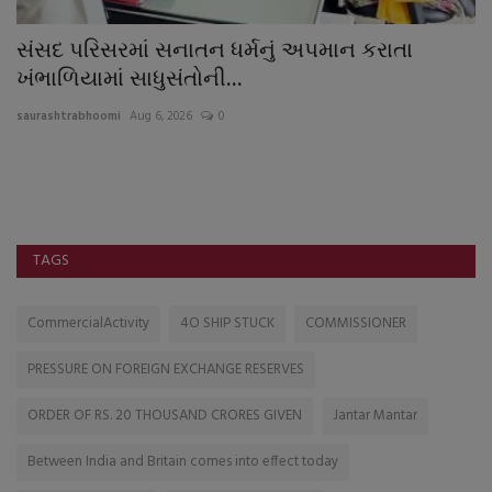
સંસદ પરિસરમાં સનાતન ધર્મનું અપમાન કરાતા
ક
ખંભાળિયામાં સાધુસંતોની...
મ
saurashtrabhoomi
Aug 6, 2026
0
sa
ડ
અપ
ઘા
TAGS
CommercialActivity
4O SHIP STUCK
COMMISSIONER
PRESSURE ON FOREIGN EXCHANGE RESERVES
ORDER OF RS. 20 THOUSAND CRORES GIVEN
Jantar Mantar
Between India and Britain comes into effect today