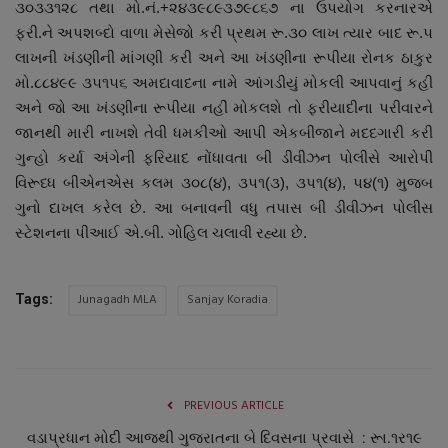
૩૦૩૩૧૨૮ તથા મો.નં.+૨૪૩૯૮૯૩૭૯૮૬૭ ના ઉપયોગ કરનારએ
ફરી.ને અપશબ્દો વાળા મેસેજો કરી પ્રથમ રૂ.૩૦ લાખ ત્યાર બાદ રૂ.૫
લાખની ખંડણીની માંગણી કરી અને આ ખંડણીના રૂપીયા રોનક ઠાકુર
મો.૮૮૪૯૯ ૩૫૧૫૬ અમદાવાદના નામે આંગડીયું મોકલી આપવાનું કહી
અને જો આ ખંડણીના રૂપીયા નહીં મોકલશે તો ફરીયાદીના પરીવારને
જાનથી મારી નાખશે તેવી ધમકીઓ આપી એકબીજાને મદદગારી કરી
ગુન્હો કર્યા અંગેની ફરિયાદ નોંધાવતા બી ડીવીઝન પોલીસે આરોપી
વિરૂધ્ધ બીએનએસ કલમ ૩૦૮(૪), ૩પ૧(૩), ૩પ૧(૪), પ૪(૧) મુજબ
ગુનો દાખલ કરેલ છે. આ બનાવની વધુ તપાસ બી ડીવીઝન પોલીસ
સ્ટેશનના પીઆઈ એ.બી. ગોહિલ ચલાવી રહ્યા છે.
Junagadh MLA
Sanjay Koradia
Tags:
PREVIOUS ARTICLE
વડાપ્રધાન મોદી આજથી ગુજરાતના બે દિવસના પ્રવાસે : રૂા.૧ર૧૯