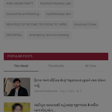
AAM AADMI PARTY
Narshinh Maheta Lake
General Board Meeting
kashtbhanjan dev
NEW RULE OF INCOME TEX FROM 1ST APRIL
Unsolved Crime
SNOWFALL
emergency services training
POPULAR POSTS
This Week
This Month
All Time
ફિલ્મ અને મીડિયા ક્ષેત્રે જૂનાગઢનાં યુવાને નામ રોશન
કર્યું
saurashtrabhoomi
Aug 4, 2026
0
ચાંદીપુરા વાયરસથી મહેસાણા જીલ્લામાં 4 વર્ષીય
બાળકીનું મોત...