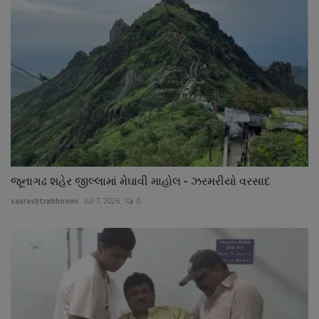
જૂનાગઢ શહેર જીલ્લામાં મેઘાવી માહોલ - ઝરમરીયો વરસાદ
saurashtrabhoomi
Jul 7, 2026
0