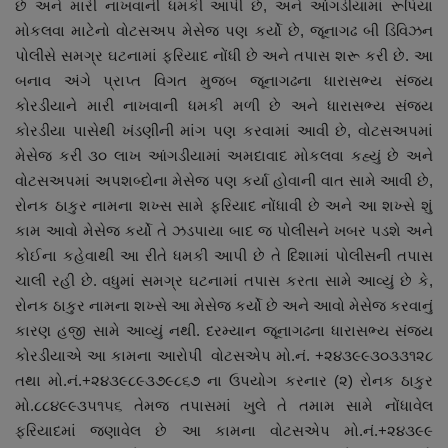
છે અને મારી નાખવાની ધમકી આપી છે, અને આંગડીયામાં રૂપિયા
નાણાંકીય સમાચાર
મોકલવા માટેનો વોટસઅપ મેસેજ પણ કર્યો છે, જૂનાગઢ બી ડિવિઝન
પોલીસે સમગ્ર ઘટનામાં ફરિયાદ નોંધી છે અને તપાસ શરૂ કરી છે. આ
સ્થાનિક સમાચાર
બનાવ અંગે પ્રાપ્ત વિગત મુજબ જૂનાગઢના ધારાસભ્ય સંજય
કોરડીયાને મારી નાખવાની ધમકી મળી છે અને ધારાસભ્ય સંજય
સ્પોર્ટ્સ
કોરડીયા પાસેથી ખંડણીની માંગ પણ કરવામાં આવી છે, વોટસઅપમાં
મેસેજ કરી ૩૦ લાખ આંગડીયામાં અમદાવાદ મોકલવા કહ્યું છે અને
રાશિફળ
વોટસઅપમાં અપશબ્દોના મેસેજ પણ કર્યા હોવાની વાત સામે આવી છે,
રોનક ઠાકુર નામના શખ્સ સામે ફરિયાદ નોંધાવી છે અને આ શખ્સે શું
ગુનાખોરી
કામ આવો મેસેજ કર્યો તે ઝડપાયા બાદ જ પોલીસને ખબર પડશે અને
કોઈના કહેવાથી આ રીતે ધમકી આપી છે તે દિશામાં પોલીસની તપાસ
બોલિવૂડ
ચાલી રહી છે. વધુમાં સમગ્ર ઘટનામાં તપાસ કરતા સામે આવ્યું છે કે,
રોનક ઠાકુર નામના શખ્સે આ મેસેજ કર્યો છે અને આવો મેસેજ કરવાનું
સ્વાસ્થ્ય
કારણ હજી સામે આવ્યું નથી. દરમ્યાન જૂનાગઢના ધારાસભ્ય સંજય
કોરડીયાએ આ કામના આરોપી વોટસએપ મો.નં. +૨૪૩૯૯૩૦૩૩૧૨૮
તથા મો.નં.+૨૪૩૯૮૯૩૭૯૮૬૭ ના ઉપયોગ કરનાર (૨) રોનક ઠાકુર
મો.૮૮૪૯૯૩૫૧૫૬ તેમજ તપાસમાં ખુલે તે તમામ સામે નોંધાવેલ
ફરિયાદમાં જણાવેલ છે આ કામના વોટસએપ મો.નં.+૨૪૩૯૯