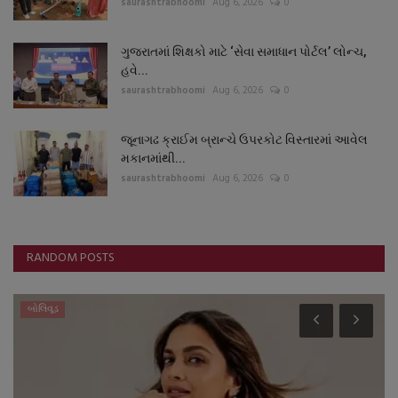
saurashtrabhoomi
Aug 6, 2026
0
ગુજરાતમાં શિક્ષકો માટે ‘સેવા સમાધાન પોર્ટલ’ લોન્ચ,
હવે...
saurashtrabhoomi
Aug 6, 2026
0
જૂનાગઢ ક્રાઈમ બ્રાન્ચે ઉપરકોટ વિસ્તારમાં આવેલ
મકાનમાંથી...
saurashtrabhoomi
Aug 6, 2026
0
RANDOM POSTS
બોલિવૂડ