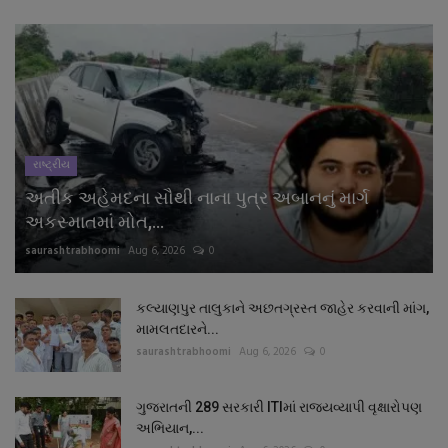
રાષ્ટ્રીય
અતીક અહેમદના સૌથી નાના પુત્ર અબાનનું માર્ગ
અકસ્માતમાં મોત,...
saurashtrabhoomi
Aug 6, 2026
0
કલ્યાણપુર તાલુકાને અછતગ્રસ્ત જાહેર કરવાની માંગ,
મામલતદારને...
saurashtrabhoomi
Aug 6, 2026
0
ગુજરાતની 289 સરકારી ITIમાં રાજ્યવ્યાપી વૃક્ષારોપણ
અભિયાન,...