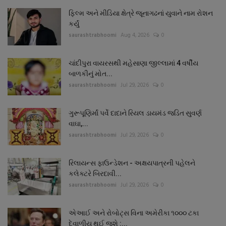
ફિલ્મ અને મીડિયા ક્ષેત્રે જૂનાગઢનાં યુવાને નામ રોશન
કર્યું
saurashtrabhoomi
Aug 4, 2026
0
ચાંદીપુરા વાયરસથી મહેસાણા જીલ્લામાં 4 વર્ષીય
બાળકીનું મોત...
saurashtrabhoomi
Jul 29, 2026
0
ગુરૂપૂણિર્માં પર્વે દાદાને રિયલ ડાયમંડ જડિત સુવર્ણ
વાઘા,...
saurashtrabhoomi
Jul 29, 2026
0
રિલાયન્સ ફાઉન્ડેશન - અક્ષયપાત્રની પહેલને
કલેક્ટરે બિરદાવી...
saurashtrabhoomi
Jul 29, 2026
0
એઆઈ અને રોબોટ્સ વિના અમેરીકા ૧૦૦૦ ટકા
દેવાળીયુ થઈ જશે :...