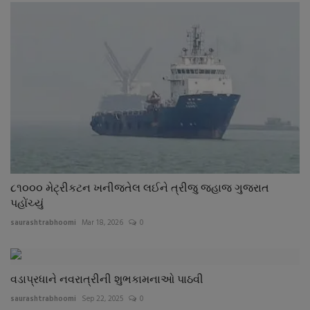
૮૧૦૦૦ મેટ્રીકટન ખનીજતેલ લઈને ત્રીજુ જહાજ ગુજરાત
પહોંચ્યું
saurashtrabhoomi
Mar 18, 2026
0
વડાપ્રધાને નવરાત્રીની શુભકામનાઓ પાઠવી
saurashtrabhoomi
Sep 22, 2025
0