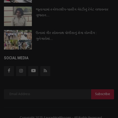
જૂનાગઢમાં સ્કોલરશીપ-પાસીંગ ગેરંટીનું રેકેટ ચલાવનાર
ગુજરાત...
ઉનામાં ગીર સોમનાથ પોલીસનું મેગા કોમ્બીંગ :
ગુનેગારોમાં...
SOCIAL MEDIA
Subscribe
Copyright 2025 SaurashtraBhoomi - All Rights Reserved.