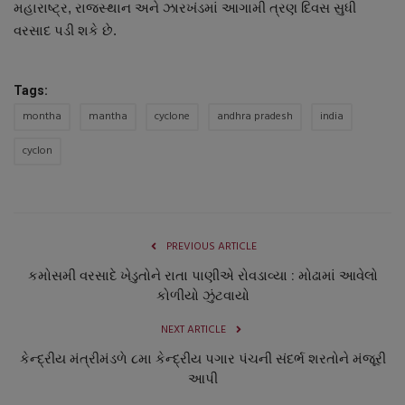
મહારાષ્ટ્ર, રાજસ્થાન અને ઝારખંડમાં આગામી ત્રણ દિવસ સુધી
વરસાદ પડી શકે છે.
Tags:
montha
mantha
cyclone
andhra pradesh
india
cyclon
PREVIOUS ARTICLE
કમોસમી વરસાદે ખેડુતોને રાતા પાણીએ રોવડાવ્યા : મોઢામાં આવેલો
કોળીયો ઝુંટવાયો
NEXT ARTICLE
કેન્દ્રીય મંત્રીમંડળે ૮મા કેન્દ્રીય પગાર પંચની સંદર્ભ શરતોને મંજૂરી
આપી