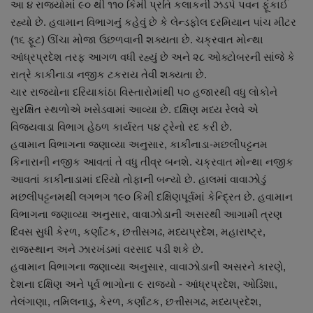
આ ૪ રાજ્યોમાં ૯૦ થી ૧૧૦ કિમી પ્રતિ કલાકની ઝડપે પવન ફૂંકાઈ
નાણાંકીય સમાચાર
રહ્યો છે. હવામાન વિભાગનું કહેવું છે કે લેન્ડફોલ દરમિયાન ૫ાંચ મીટર
(૧૬ ફૂટ) ઊંચા મોજા ઉછળવાની શક્યતા છે. ચક્રવાત મોન્થા
સ્થાનિક સમાચાર
આંધ્રપ્રદેશ તરફ આગળ વધી રહ્યું છે અને ૨૮ ઓક્ટોબરની સાંજે કે
રાત્રે કાકીનાડા નજીક ટકરાય તેવી શક્યતા છે.
સ્પોર્ટ્સ
ચાર રાજ્યોના દરિયાકાંઠા વિસ્તારોમાંથી ૫૦ હજારથી વધુ લોકોને
સુરક્ષિત સ્થળોએ ખસેડવામાં આવ્યા છે. દક્ષિણ મધ્ય રેલવે એ
રાશિફળ
વિજયવાડા વિભાગ હેઠળ કાર્યરત ૫૪ ટ્રેનો રદ કરી છે.
હવામાન વિભાગના જણાવ્યા અનુસાર, કાકીનાડા-મછલીપટ્ટનમ
ગુનાખોરી
કિનારાની નજીક આવતાં તે વધુ તીવ્ર બનશે. ચક્રવાત મોન્થા નજીક
આવતાં કાકીનાડામાં દરિયો તોફાની બન્યો છે. હાલમાં વાવાઝોડું
બોલિવૂડ
મછલીપટ્ટનમથી લગભગ ૧૯૦ કિમી દક્ષિણપૂર્વમાં કેન્દ્રિત છે. હવામાન
વિભાગના જણાવ્યા અનુસાર, વાવાઝોડાની અસરથી આગામી ત્રણ
સ્વાસ્થ્ય
દિવસ સુધી કેરળ, કર્ણાટક, છત્તીસગઢ, મધ્યપ્રદેશ, મહારાષ્ટ્ર,
રાજસ્થાન અને ઝારખંડમાં વરસાદ પડી શકે છે.
હવામાન વિભાગના જણાવ્યા અનુસાર, વાવાઝોડાની અસરને કારણે,
દેશના દક્ષિણ અને પૂર્વ ભાગોના ૯ રાજ્યો - આંધ્રપ્રદેશ, ઓડિશા,
તેલંગાણા, તમિલનાડુ, કેરળ, કર્ણાટક, છત્તીસગઢ, મધ્યપ્રદેશ,