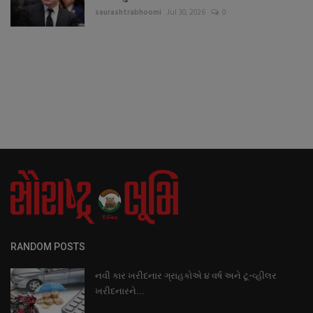
saurashtrabhoomi
Jul 30, 2026
0
RANDOM POSTS
નવી કાર ખરીદનાર ગ્રાહકોએ ૪ વર્ષ અને ટૂ-વ્હીલર
ખરીદનારને...