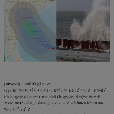
About Author
Contact
Dipotsav Special
આંતરરાષ્ટ્રીય
રાષ્ટ્રીય
ગુજરાત
જુનાગઢ
(એજન્સી) નવી દિલ્હી તા.૨૮
ચક્રવાત મોન્થા એક ભયંકર વાવાઝોડામાં ફેરવાઈ ગયું છે. હાલમાં તે
Support US
મછલીપટ્ટનમથી લગભગ ૧૯૦ કિમી દક્ષિણપૂર્વમાં કેન્દ્રિત છે. તેની
અસર આંધ્રપ્રદેશ, તમિલનાડુ, બંગાળ અને ઓડિશાના જિલ્લાઓમાં
બજારના સમાચાર
જોવા મળી રહી છે