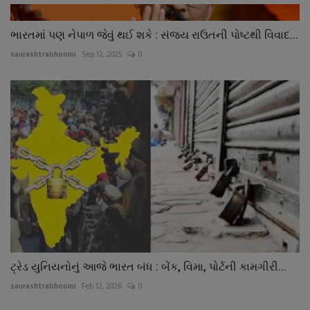
ભારતમાં પણ નેપાળ જેવું થઈ શકે : સંજય રાઉતની પોષ્ટથી વિવાદ...
saurashtrabhoomi
Sep 12, 2025
0
ટ્રેડ યુનિયનોનું આજે ભારત બંધ : બેંક, વિમા, પોર્ટની કામગીરી...
saurashtrabhoomi
Feb 12, 2026
0