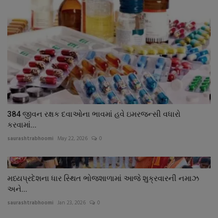
384 જીવન રક્ષક દવાઓના ભાવમાં હવે ઇમરજન્સી વધારો
કરવામાં...
saurashtrabhoomi
May 22, 2026
0
મધ્યપ્રદેશના ધાર સ્થિત ભોજશાળામાં આજે શુક્રવારની નમાઝ
અને...
saurashtrabhoomi
Jan 23, 2026
0