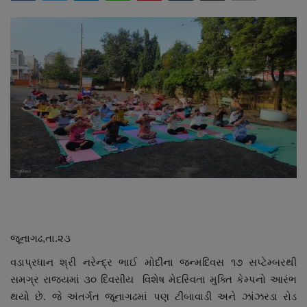
About Author
Contact
Dipotsav Special
આંતરરાષ્ટ્રીય
રાષ્ટ્રીય
ગુજરાત
જુનાગઢ
જૂનાગઢ,
તા.૨૩
Support US
વડાપ્રધાન શ્રી નરેન્દ્ર ભાઈ મોદીના જન્મદિવસ ૧૭ સપ્ટેમ્બરથી
સમગ્ર રાજ્યમાં ૩૦ દિવસીય વિશેષ મેદસ્વિતા મુક્તિ કેમ્પનો આરંભ
બજારના સમાચાર
થયો છે. જે અંતર્ગત જૂનાગઢમાં પણ ટીંબાવાડી અને ઝાંઝરડા રોડ