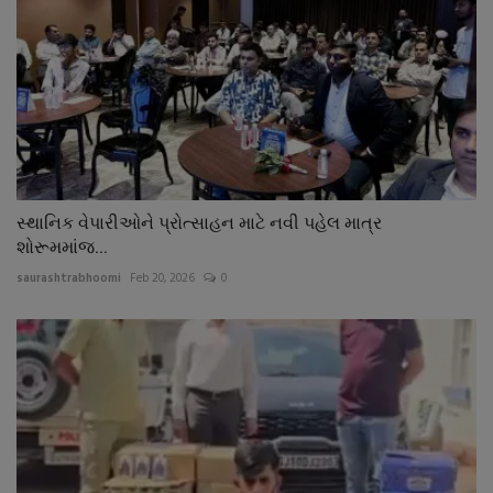
સ્થાનિક વેપારીઓને પ્રોત્સાહન માટે નવી પહેલ માત્ર
શોરૂમમાંજ...
saurashtrabhoomi
Feb 20, 2026
0