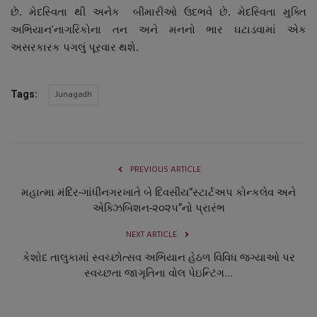
છે. મેદસ્વિતા થી અનેક બીમારીઓ ઉદભવે છે. મેદસ્વિતા મુક્તિ
અભિયાન
'
નાગરિકોના તન અને મનનો ભાર ઘટાડવામાં એક
અસરકારક પગલું પૂરવાર થશે.
Junagadh
Tags:
PREVIOUS ARTICLE
મહાત્મા મંદિર-ગાંધીનગરખાતે બે દિવસીય“સ્ટાર્ટઅપ કોન્કલેવ અને
એક્ઝિબિશન-૨૦૨૫”નો પ્રારંભ
NEXT ARTICLE
કેશોદ તાલુકામાં સ્વચ્છોત્સવ અભિયાન હેઠળ વિવિધ જગ્યાઓ પર
સ્વચ્છતા જાગૃતિના વોલ પેઇન્ટિંગ...