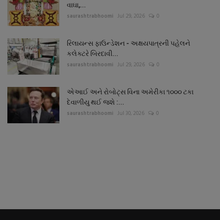
વાઘા,...
saurashtrabhoomi
Jul 29, 2026
0
રિલાયન્સ ફાઉન્ડેશન - અક્ષયપાત્રની પહેલને
કલેક્ટરે બિરદાવી...
saurashtrabhoomi
Jul 29, 2026
0
એઆઈ અને રોબોટ્સ વિના અમેરીકા ૧૦૦૦ ટકા
દેવાળીયુ થઈ જશે :...
saurashtrabhoomi
Jul 30, 2026
0