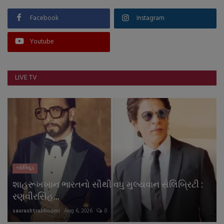
Facebook
Instagram
Youtube
LIVE TV
બોલિવૂડ
શાહરૂખખાન ભારતનો સૌથી વધુ મુલ્યવાન સેલિબ્રિટી :
રણવીરસિંહ...
saurashtrabhoomi
Aug 6, 2026
0