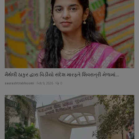
મૈથેલી ઠાકુર દ્વારા વિડીયો સંદેશ મારફતે શિવરાત્રી મેળામાં...
saurashtrabhoomi
Feb 9, 2026
0