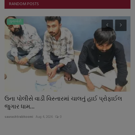
RANDOM POSTS
ગુનાખોરી
ઉના પોલીસે વાડી વિસ્તારમાં ચાલતું હાઈ પ્રોફાઈલ
ર
જુગાર ધામ...
ન
saurashtrabhoomi
Aug 4, 2026
0
sa