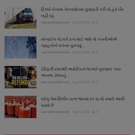
રિઝર્વ કોચમાં ગેરકાયદેસર મુસાફરી કરી તો હવે ખૈર
નહીં રહે
saurashtrabhoomi
Aug 6, 2026
0
મોબાઈલ નેટવર્ક ઠપ્પ થઈ જશે તો કંપનીઓએ
ગ્રાહકોને વળતર ચુકવવું...
saurashtrabhoomi
Aug 6, 2026
0
ટેરિફની રમતથી અમેરીકાને જ ભારે નુકશાન ૧૦૦
અબજ ડોલરનું...
saurashtrabhoomi
Aug 6, 2026
0
ઘરેલુ ગેસ સિલીન્ડરના ભાવમાં રૂા.૧૮નો વધારો આવી
રહ્યો છે
saurashtrabhoomi
Aug 6, 2026
0