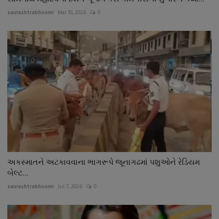
saurashtrabhoomi
Mar 10, 2026
0
અકસ્માતને અટકાવવાના ભાગરૂપે જૂનાગઢમાં પશુઓને રેડિયમ
બેલ્ટ...
saurashtrabhoomi
Jul 7, 2026
0