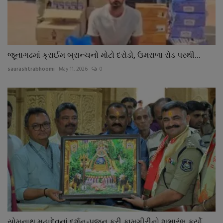
જૂનાગઢમાં ક્રાઈમ બ્રાન્ચનો મોટો દરોડો, ઉમરાળા રોડ પરથી...
saurashtrabhoomi
May 11, 2026
0
સોમનાથ મહાદેવનાં દર્શન-પૂજન કરી કામગીરીનો શુભારંભ કર્યો...