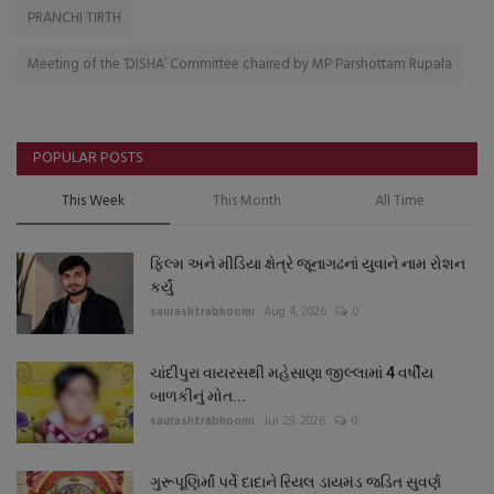
PRANCHI TIRTH
Meeting of the ‘DISHA’ Committee chaired by MP Parshottam Rupala
POPULAR POSTS
This Week
This Month
All Time
ફિલ્મ અને મીડિયા ક્ષેત્રે જૂનાગઢનાં યુવાને નામ રોશન
કર્યું
saurashtrabhoomi
Aug 4, 2026
0
ચાંદીપુરા વાયરસથી મહેસાણા જીલ્લામાં 4 વર્ષીય
બાળકીનું મોત...
saurashtrabhoomi
Jul 29, 2026
0
ગુરૂપૂણિર્માં પર્વે દાદાને રિયલ ડાયમંડ જડિત સુવર્ણ