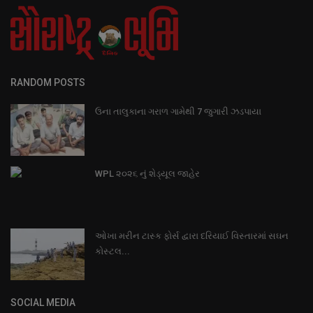
RANDOM POSTS
ઉના તાલુકાના ગરાળ ગામેથી 7 જુગારી ઝડપાયા
WPL ૨૦૨૬ નું શેડ્યૂલ જાહેર
ઓખા મરીન ટાસ્ક ફોર્સ દ્વારા દરિયાઈ વિસ્તારમાં સઘન
કોસ્ટલ...
SOCIAL MEDIA