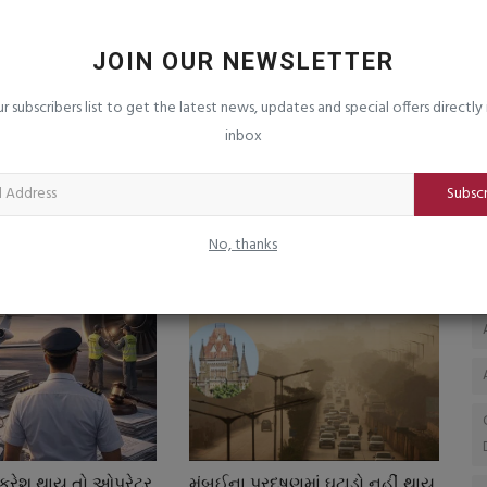
ીમ
નારી વંદન ઉત્સવ અંતર્ગત માંગરોળ ખાતે
W
“મહિલાકલ્યાણદિવસ”ની...
sa
JOIN OUR NEWSLETTER
saurashtrabhoomi
Aug 7, 2026
0
મુ
મે
ur subscribers list to get the latest news, updates and special offers directly 
inbox
Subsc
No, thanks
 ક્રેશ થાય તો ઓપરેટર
મુંબઈના પ્રદુષણમાં ઘટાડો નહીં થાય