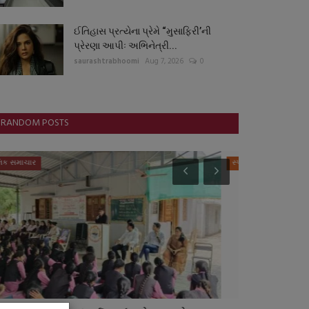
ઈતિહાસ પ્રત્યેના પ્રેમે “મુસાફિરી’ની
પ્રેરણા આપીઃ અભિનેત્રી...
saurashtrabhoomi
Aug 7, 2026
0
RANDOM POSTS
સ્પોર્ટ્સ
આંતરરાષ્ટ્રીય