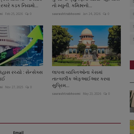
રકારે કડક નિયમો...
તો મ્યુની. કમિશ્નરનો...
mi
Feb 25, 2026
0
saurashtrabhoomi
Jan 24, 2026
0
હાસ રચ્યો : સેન્સેક્સ
લાપત્તા વ્યક્તિઓના કેસમાં
ાઈ
તાત્કાલીક એફઆઈઆર કરવા
સુપ્રિમ...
mi
Nov 27, 2025
0
saurashtrabhoomi
May 23, 2026
0
Email