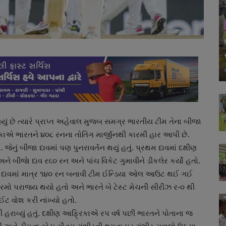
યું છે ત્યારે પ્રાપ્ત અહેવાલ મુજબ સમગ્ર ભારતીય ટીમ તેના બીજા
રિકાએ ભારતને ૪૦૮ રનના તોતિંગ માર્જીનથી કારમી હાર આપી છે.
ું બીજા દાવમાં પણ પુનરાવર્તન થયું હતું. પ્રથમ દાવમાં દક્ષીણ
ે બીજાે દાવ ર૬૦ રન અને પાંચ વિકેટ ગુમાવીને ડીકલેર કર્યો હતો.
ીજા દાવમાં માત્ર ૧૪૦ રન બનાવી ટીમ ઈન્ડિયા ઓલ આઉટ થઈ ગઈ
ારમો પરાજય થયો હતો અને ભારતે બે ટેસ્ટ મેચની સીરીઝ ર-૦ થી
ઈટ વોશ કરી નાંખ્યો હતો.
રાવ્યું હતું. દક્ષીણ આફ્રિકાએ રપ વર્ષ પછી ભારતને પોતાના જ