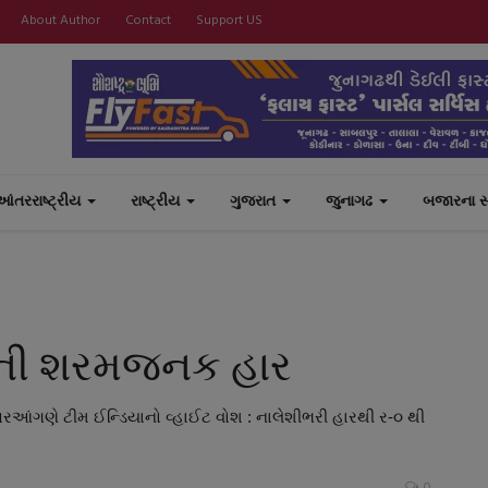
About Author
Contact
Support US
આંતરરાષ્ટ્રીય
રાષ્ટ્રીય
ગુજરાત
જુનાગઢ
બજારના 
ારતની શરમજનક હાર
 ઘરઆંગણે ટીમ ઈન્ડિયાનો વ્હાઈટ વોશ : નાલેશીભરી હારથી ર-૦ થી
0