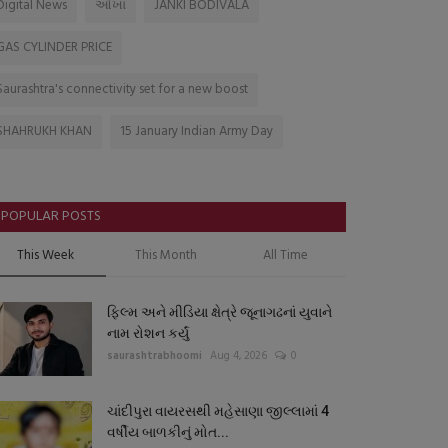
Digital News
ઓખા
JANKI BODIVALA
GAS CYLINDER PRICE
Saurashtra's connectivity set for a new boost
SHAHRUKH KHAN
15 January Indian Army Day
POPULAR POSTS
This Week
This Month
All Time
ફિલ્મ અને મીડિયા ક્ષેત્રે જૂનાગઢનાં યુવાને
નામ રોશન કર્યું
saurashtrabhoomi
Aug 4, 2026
0
ચાંદીપુરા વાયરસથી મહેસાણા જીલ્લામાં 4
વર્ષીય બાળકીનું મોત...