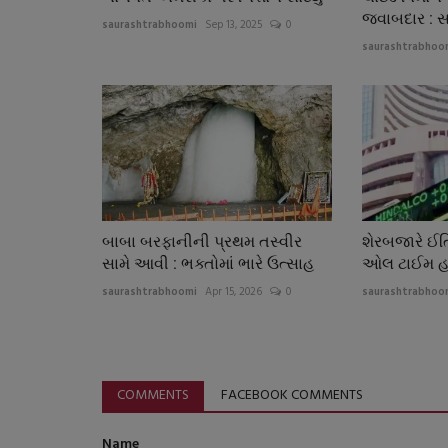
જવાબદાર : સ
saurashtrabhoomi
Sep 13, 2025
0
saurashtrabhoo
બાબા બરફાનીની પ્રથમ તસ્વીર
શેરબજારે ઈતિ
સામે આવી : ભક્તોમાં ભારે ઉત્સાહ
ઓલ ટાઈમ હ
saurashtrabhoomi
Apr 15, 2026
0
saurashtrabhoo
COMMENTS
FACEBOOK COMMENTS
Name