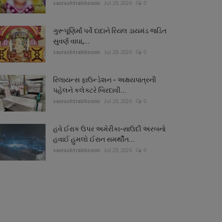
saurashtrabhoomi
Jul 29, 2026
0
ગુરૂપૂણિર્માં પર્વે દાદાને રિયલ ડાયમંડ જડિત
સુવર્ણ વાઘા,...
saurashtrabhoomi
Jul 29, 2026
0
રિલાયન્સ ફાઉન્ડેશન - અક્ષયપાત્રની
પહેલને કલેક્ટરે બિરદાવી...
saurashtrabhoomi
Jul 29, 2026
0
હવે ઈરાક ઉપર અમેરીકા-સાઉદી અરબનો
હવાઈ હુમલો ઈરાન સમર્થીત...
saurashtrabhoomi
Jul 29, 2026
0