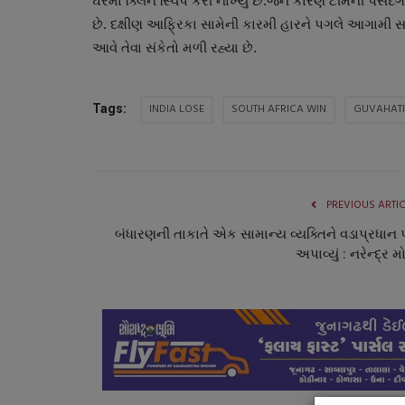
ઘરમાં ક્લિન સ્વિપ કરી નાંખ્યું છે.જેને કારણે ટીમની પ
છે. દક્ષીણ આફ્રિકા સામેની કારમી હારને પગલે આગામી સમ
આવે તેવા સંકેતો મળી રહ્યા છે.
INDIA LOSE
SOUTH AFRICA WIN
GUVAHATI
Tags:
PREVIOUS ARTI
જુનાગઢ
બંધારણની તાકાતે એક સામાન્ય વ્યક્તિને વડાપ્રધાન 
અપાવ્યું : નરેન્દ્ર મ