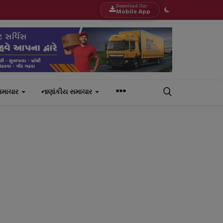
Download Our
Mobile App
સમાચાર
નાણાંકીય સમાચાર