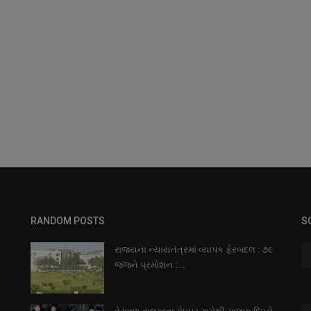
RANDOM POSTS
S
રાજયના ન્યાયતંત્રમાં વ્યાપક ફેરબદલ : ૭૯
જજને પ્રમોશન :...