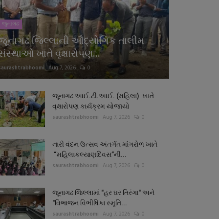
જુનાગઢ
જૂનાગઢ જિલ્લાની ઔદ્યોગિક તાલીમ
સંસ્થાઓ ખાતે વૃક્ષારોપણ...
saurashtrabhoomi
Aug 7, 2026
0
જૂનાગઢ આઈ.ટી.આઈ. (મહિલા) ખાતે
વૃક્ષારોપણ કાર્યક્રમ યોજાયો
saurashtrabhoomi
Aug 7, 2026
0
નારી વંદન ઉત્સવ અંતર્ગત માંગરોળ ખાતે
“મહિલાકલ્યાણદિવસ”ની...
saurashtrabhoomi
Aug 7, 2026
0
જૂનાગઢ જિલ્લામાં "હર ઘર તિરંગા" અને
"વિભાજન વિભીષિકા સ્મૃતિ...
saurashtrabhoomi
Aug 7, 2026
0