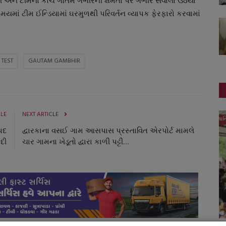
સંદગી અને ટીમના કોચ ગૌતમ ગંભીરની ક્ષમતા પર ગંભીર સવાલો ઉઠયા
યમાં ટીમ ઈન્ડિયામાં ઘરમુળથી પરિવર્તન વ્યાપક ફેરફારો કરવામાં
 TEST
GAUTAM GAMBHIR
CLE
NEXT ARTICLE
સ્થાનિક સમાચાર
પદ
દ્વારકાના વસઈ ગામ આસપાસ પ્રસ્તાવિત એરપોર્ટ મામલે
ોદી
ચાર ગામના ખેડૂતો દ્વારા કાળી પટ્ટી...