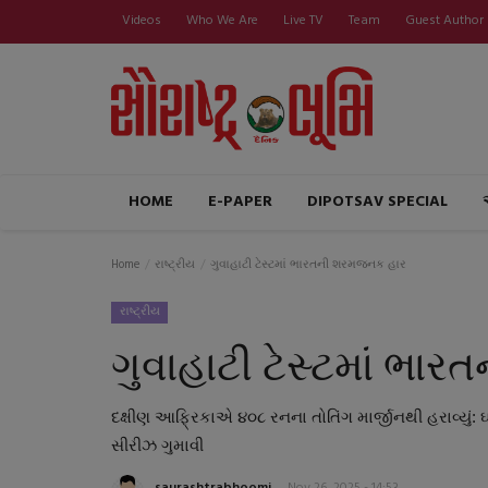
Videos
Who We Are
Live TV
Team
Guest Author
HOME
E-PAPER
DIPOTSAV SPECIAL
Home
રાષ્ટ્રીય
ગુવાહાટી ટેસ્ટમાં ભારતની શરમજનક હાર
રાષ્ટ્રીય
ગુવાહાટી ટેસ્ટમાં ભ
દક્ષીણ આફ્રિકાએ ૪૦૮ રનના તોતિંગ માર્જીનથી હરાવ્યું:
સીરીઝ ગુમાવી
saurashtrabhoomi
Nov 26, 2025 - 14:53