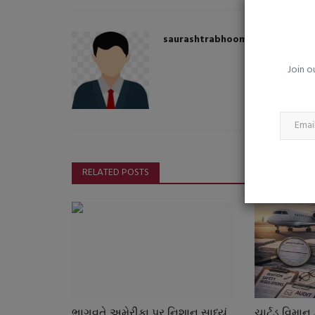
જૂનાગઢ જિલ્લાની ઔદ્યોગિક તાલ
સંસ્થાઓ ખાતે વૃક્ષારોપણ...
saurashtrabhoomi
saurashtrabhoomi
Aug 7, 2026
0
Join o
RELATED POSTS
ભાગવતે અમેરીકા પર નિશાન સાધ્યું
ચાર્ટડ વિમાન