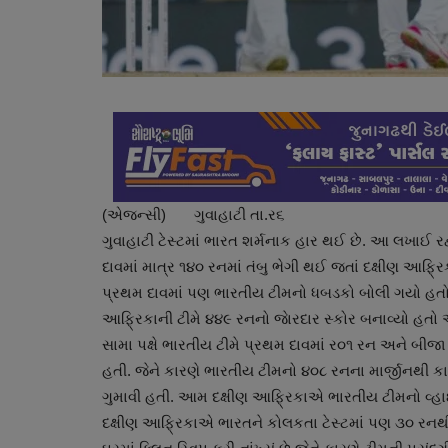
(એજન્સી) ગુવાહાટી તા.ર૬
ગુવાહાટી ટેસ્ટમાં ભારત શર્મનાક હાર થઈ છે. આ લખાઈ રહ્
દાવમાં માત્ર ૧૪૦ રનમાં તંબુ ભેગી થઈ જતાં દક્ષીણ આફ્
પ્રથમ દાવમાં પણ ભારતીય ટીમનો ધબડકો બોલી ગયો હતો. જેન
આફ્રિકાની ટીમે ૪૪૯ રનનો જાેરદાર સ્કોર બનાવ્યો હતો અન
સામા પક્ષે ભારતીય ટીમે પ્રથમ દાવમાં ર૦૧ રન અને બ
હતી. જેને કારણે ભારતીય ટીમનો ૪૦૮ રનના માર્જીનથી ક
ગુમાવી હતી. આમ દક્ષીણ આફ્રિકાએ ભારતીય ટીમનો વ્હા
દક્ષીણ આફ્રિકાએ ભારતને કોલકતા ટેસ્ટમાં પણ ૩૦ રનથી હ