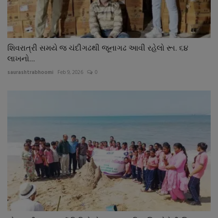
શિવરાત્રી સમયે જ ચંદીગઢથી જૂનાગઢ આવી રહેલો રૂા. ૬૪
લાખનો...
saurashtrabhoomi
Feb 9, 2026
0