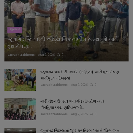
જુનાગઢ
જૂનાગઢ જિલ્લાની ઔદ્યોગિક તાલીમ સંસ્થાઓ ખાતે
વૃક્ષારોપણ...
saurashtrabhoomi
Aug 7, 2026
0
જૂનાગઢ આઈ.ટી.આઈ. (મહિલા) ખાતે વૃક્ષારોપણ
કાર્યક્રમ યોજાયો
saurashtrabhoomi
Aug 7, 2026
0
નારી વંદન ઉત્સવ અંતર્ગત માંગરોળ ખાતે
“મહિલાકલ્યાણદિવસ”ની...
saurashtrabhoomi
Aug 7, 2026
0
જૂનાગઢ જિલ્લામાં "હર ઘર તિરંગા" અને "વિભાજન