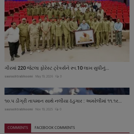
ગીરમાં 220 જેટલા ફોરેસ્ટ ટ્રેકર્સને રૂા.10 લાખ સુધીનું...
saurashtrabhoomi
May 19, 2026
0
૧૦.પ ડીગ્રી તાપમાન સાથે નલીયા ઠંડુગાર : અમરેલીમાં ૧૧.૧ર...
saurashtrabhoomi
Nov 19, 2025
0
COMMENTS
FACEBOOK COMMENTS