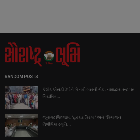
RANDOM POSTS
કેશોદ એસટી ડેપોને બે નવી બસની ભેટ : નાથદ્વારા રૂટ પર
નિયમિત...
જૂનાગઢ જિલ્લામાં "હર ઘર તિરંગા" અને "વિભાજન
વિભીષિકા સ્મૃતિ...