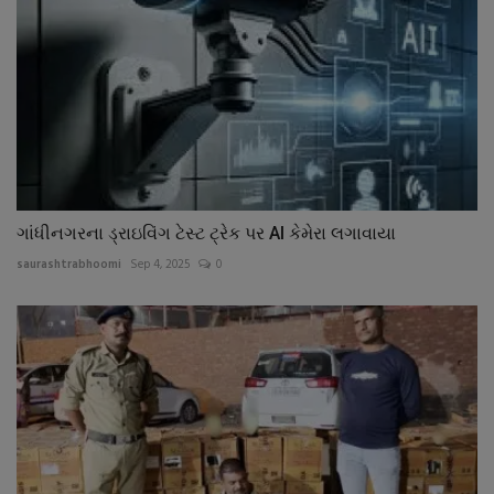
ગાંધીનગરના ડ્રાઇવિંગ ટેસ્ટ ટ્રેક પર AI કેમેરા લગાવાયા
saurashtrabhoomi
Sep 4, 2025
0