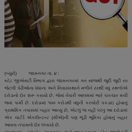
About Author
Contact
Dipotsav Special
આંતરરાષ્ટ્રીય
રાષ્ટ્રીય
(બ્યુરો) જામનગર તા. ૪ :
ગુજરાત
સ્ટેટ જીએસટી વિભાગ દ્વારા જામનગરમાં ગત સાંજથી જુદી જુદી ર૦
જેટલી પેઢીઓના ધંધાના અને નિવાસસ્થાને મળીને રરથી વધુ સ્થળોએ
જુનાગઢ
દરોડાનો દોર શરૂ કરાયો છે. જેમાં વેપારી આલમમાં ભારે ચકચાર મચી
જવા પામી છે. દરોડામાં ૧૦૦ કરોડથી વધુની કરચોરી પકડાઇ હોવાનું
Support US
પ્રાથમિક તપાસમાં બહાર આવ્યુ છે, એટલું જ નહીં પરંતુ આ દરોડામાં
એક ચાર્ટર્ડ એકાઉન્ટન્ટ (સીએ)ની પણ ભૂંડી ભૂમિકા હોવાનું બહાર
બજારના સમાચાર
આવતા તપાસનો દોર લંબાયો છે.