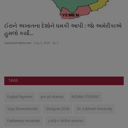
ઈરાને અખાતના દેશોને ધમકી આપી : જાે અમેરીકાએ
ક
હુમલો કર્યો...
ઉ
saurashtrabhoomi
Aug 6, 2026
0
sa
જિ
સન્
TAGS
Digital Payment
pm oli sharma
INDIAN STUDENT
Vijay Deverakonda
Glasgow 2026
Dr. Subhash University
Dattatreya Hosabale
ટ્રાફિક પોલીસ સમાચાર