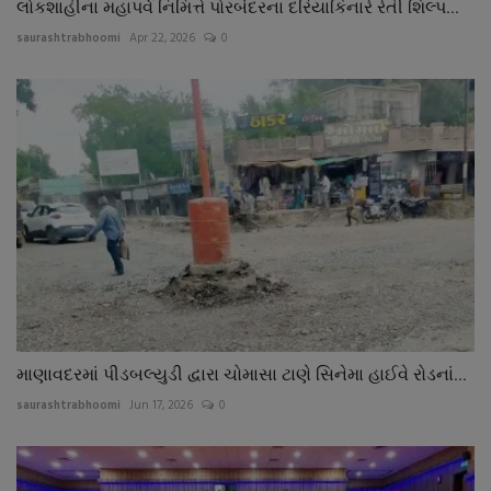
લોકશાહીના મહાપર્વ નિમિત્તે પોરબંદરના દરિયાકિનારે રેતી શિલ્પ...
saurashtrabhoomi
Apr 22, 2026
0
માણાવદરમાં પીડબલ્યુડી દ્વારા ચોમાસા ટાણે સિનેમા હાઈવે રોડનાં...
saurashtrabhoomi
Jun 17, 2026
0