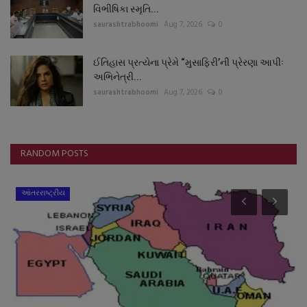
વિભીષિકા સ્મૃતિ...
saurashtrabhoomi
Aug 7, 2026
0
ઈતિહાસ પ્રત્યેના પ્રેમે “મુસાફિરી’ની પ્રેરણા આપીઃ
અભિનેત્રી...
saurashtrabhoomi
Aug 7, 2026
0
RANDOM POSTS
આંતરરાષ્ટ્રીય