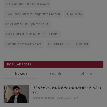
LPG GAS RULES RELAXED AGAIN
Two Police Officers Caught Red Handed
18 MISSING
Chief Justice Of Supreme Court
OIL COMPANIES SPEND RS.1700 CRORE
Essential Commodities Act
CELEBRATION OF SHAHID DIN
POPULAR POSTS
This Week
This Month
All Time
ફિલ્મ અને મીડિયા ક્ષેત્રે જૂનાગઢનાં યુવાને નામ રોશન
કર્યું
saurashtrabhoomi
Aug 4, 2026
0