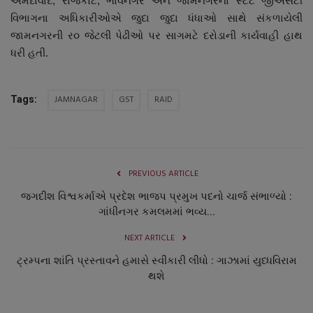
અમદાવાદ, રાજકોટ, ભાવનગર અને જામનગરના સ્ટેટ જીએસટી
નાણાંકીય સમાચાર
વિભાગના અધિકારીઓએ જુદા જુદા ધંધાઓ સાથે સંકળાયેલી
જામનગરની ર૦ જેટલી પેઢીઓ પર સાગમટે દરોડાની કાર્યવાહી હાથ
સ્થાનિક સમાચાર
ધરી હતી.
સ્પોર્ટ્સ
JAMNAGAR
GST
RAID
Tags:
રાશિફળ
ગુનાખોરી
PREVIOUS ARTICLE
બોલિવૂડ
જગદીશ વિશ્વકર્માએ પ્રદેશ ભાજપ પ્રમુખ પદનો ચાર્જ સંભાળ્યો :
ગાંધીનગર કમલમમાં ભવ્ય...
સ્વાસ્થ્ય
NEXT ARTICLE
ટ્રમ્પના શાંતિ પ્રસ્તાવને હમાસે સ્વીકારી લીધો : ગાઝામાં યુધ્ધવિરામ
થશે