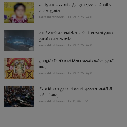
ચાંદીપુરા વાયરસથી મહેસાણા જીલ્લામાં 4 વર્ષીય
બાળકીનું મોત...
saurashtrabhoomi
Jul 29, 2026
0
હવે ઈરાક ઉપર અમેરીકા-સાઉદી અરબનો હવાઈ
હુમલો ઈરાન સમર્થીત...
saurashtrabhoomi
Jul 29, 2026
0
ગુરૂપૂણિર્માં પર્વે દાદાને રિયલ ડાયમંડ જડિત સુવર્ણ
વાઘા,...
saurashtrabhoomi
Jul 29, 2026
0
ઈરાન વિરૂધ્ધ હુમલા રોકવાનો પ્રસ્તાવ અમેરીકી
સેનેટમાં માત્ર...
saurashtrabhoomi
Jul 31, 2026
0