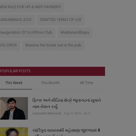
NEW RULE FOR UPI & IMPS PAYMENT
SAKKARBAUG ZOO
DRAFTED TERMS OF USE
Inauguration Of SciXPlroe Club
MuktanandBapu
LPG CRISIS
Massive fire broke out in the pub
POPULAR POSTS
This Week
This Month
All Time
ફિલ્મ અને મીડિયા ક્ષેત્રે જૂનાગઢનાં યુવાને
નામ રોશન કર્યું
saurashtrabhoomi
Aug 4, 2026
0
ચાંદીપુરા વાયરસથી મહેસાણા જીલ્લામાં 4