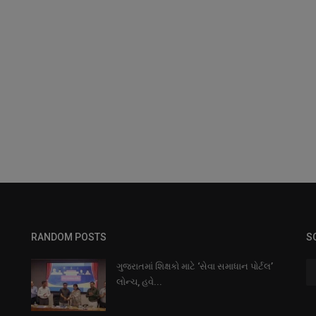
RANDOM POSTS
S
ગુજરાતમાં શિક્ષકો માટે ‘સેવા સમાધાન પોર્ટલ’
લોન્ચ, હવે...