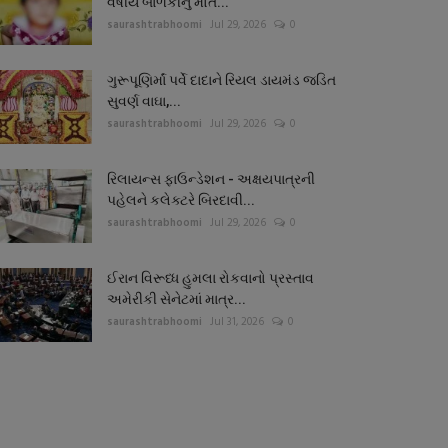
વર્ષીય બાળકીનું મોત...
saurashtrabhoomi
Jul 29, 2026
0
ગુરૂપૂણિર્માં પર્વે દાદાને રિયલ ડાયમંડ જડિત
સુવર્ણ વાઘા,...
saurashtrabhoomi
Jul 29, 2026
0
રિલાયન્સ ફાઉન્ડેશન - અક્ષયપાત્રની
પહેલને કલેક્ટરે બિરદાવી...
saurashtrabhoomi
Jul 29, 2026
0
ઈરાન વિરૂધ્ધ હુમલા રોકવાનો પ્રસ્તાવ
અમેરીકી સેનેટમાં માત્ર...
saurashtrabhoomi
Jul 31, 2026
0