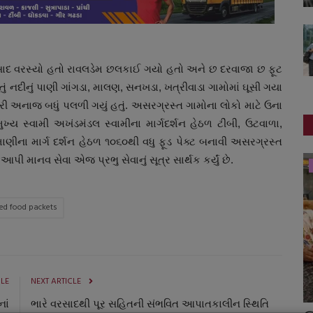
વરસાદ વરસ્યો હતો રાવલડેમ છલકાઈ ગયો હતો અને છ દરવાજા છ ફૂટ
તું નદીનું પાણી ગાંગડા, માલણ, સનખડા, ખત્રીવાડા ગામોમાં ઘૂસી ગયા
 અનાજ બધું પલળી ગયું હતું. અસરગ્રસ્ત ગામોના લોકો માટે ઉના
્ય સ્વામી અખંડમંડલ સ્વામીના માર્ગદર્શન હેઠળ ટીંબી, ઉટવાળા,
માણીના માર્ગ દર્શન હેઠળ ૧૦૬૦થી વધુ ફૂડ પેક્ટ બનાવી અસરગ્રસ્ત
ી માનવ સેવા એજ પ્રભુ સેવાનું સૂત્ર સાર્થક કર્યું છે.
ગુજરાત
ted food packets
CLE
NEXT ARTICLE
ાં
ભારે વરસાદથી પૂર સહિતની સંભવિત આપાતકાલીન સ્થિતિ