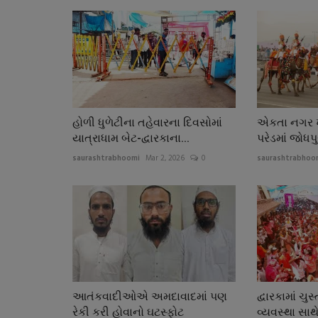
હોળી ધુળેટીના તહેવારના દિવસોમાં
એકતા નગર ખ
યાત્રાધામ બેટ-દ્વારકાના...
પરેડમાં જોધપ
saurashtrabhoomi
Mar 2, 2026
0
saurashtrabhoo
આતંકવાદીઓએ અમદાવાદમાં પણ
દ્વારકામાં ચ
રેકી કરી હોવાનો ઘટસ્ફોટ
વ્યવસ્થા સાથ