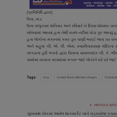
(પ્રતિનિધિ દ્વારા)
ઉના, તા.૮
ઉના તાલુકામાં શનિવાર અને રવિવારે બે દિવસ ધોધમાર 
ખોલવામાં આવ્યા હતા તેથી રાવલ નદીમાં ઘોડા પુર આવ્યું હ
હતા લોકોના મકાનમાં કમર ડૂબ પાણી ભરાઈ જતા ઘર વખરી
અને મહુવા બી. એ. પી. એસ. સ્વામીનારાયણ મંદિરના મુખ
ગાંગડાના હરિ ભક્તો દ્વારા ઉનાના મામલતદાર બી. કે. ભી
ગામોમાં વરસતા વરસાદમાં રૂબરૂ જઈ લોકોને ઘરે ઘરે જઈ આપ
સ્પોર્ટ્સ
Una
Visited flood-affected villages
Distribu
Tags:
PREVIOUS ARTI
સુખનાથ ચોકમાં આવેલ શાકમાર્કેટ ખાતે ખડકાયેલા કચરાન