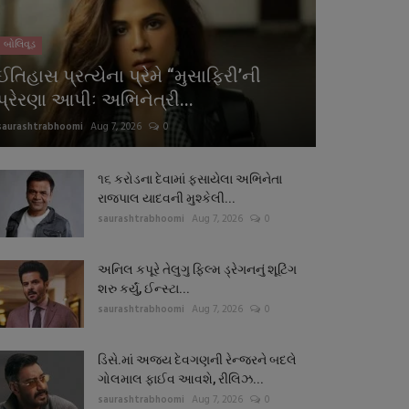
બોલિવૂડ
ઈતિહાસ પ્રત્યેના પ્રેમે “મુસાફિરી’ની
પ્રેરણા આપીઃ અભિનેત્રી...
saurashtrabhoomi
Aug 7, 2026
0
૧૬ કરોડના દેવામાં ફસાયેલા અભિનેતા
રાજપાલ યાદવની મુશ્કેલી...
saurashtrabhoomi
Aug 7, 2026
0
અનિલ કપૂરે તેલુગુ ફિલ્મ ડ્રેગનનું શૂટિંગ
શરુ કર્યું, ઈન્સ્ટા...
saurashtrabhoomi
Aug 7, 2026
0
ડિસે.માં અજય દેવગણની રેન્જરને બદલે
ગોલમાલ ફાઈવ આવશે, રીલિઝ...
saurashtrabhoomi
Aug 7, 2026
0