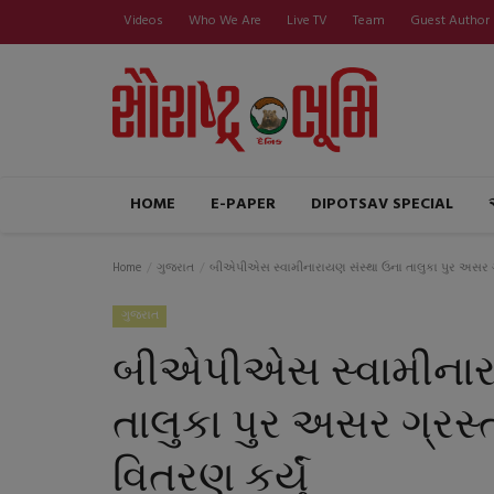
Videos
Who We Are
Live TV
Team
Guest Author
HOME
E-PAPER
DIPOTSAV SPECIAL
Home
ગુજરાત
બીએપીએસ સ્વામીનારાયણ સંસ્થા ઉના તાલુકા પુર અસર ગ્ર
ગુજરાત
બીએપીએસ સ્વામીનાર
તાલુકા પુર અસર ગ્રસ્
વિતરણ કર્યું