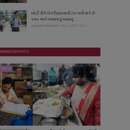
ખોટી રીતે બેગ ઉઠાવવાની ટેવ બની શકે છે
કમર અને ખભાના દુખાવાનું...
saurashtrabhoomi
Aug 7, 2026
0
RANDOM POSTS
જુનાગઢ
સ્થાનિક સમાચાર