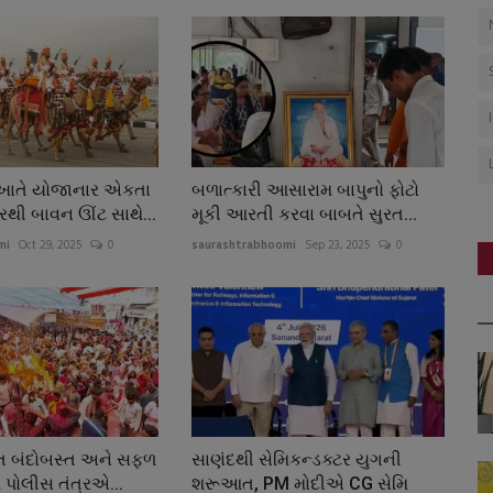
ાતે યોજાનાર એકતા
બળાત્કારી આસારામ બાપુનો ફોટો
ુરથી બાવન ઊંટ સાથે...
મૂકી આરતી કરવા બાબતે સુરત...
mi
Oct 29, 2025
0
saurashtrabhoomi
Sep 23, 2025
0
ુસ્ત બંદોબસ્ત અને સફળ
સાણંદથી સેમિકન્ડક્ટર યુગની
ે પોલીસ તંત્રએ...
શરૂઆત, PM મોદીએ CG સેમિ