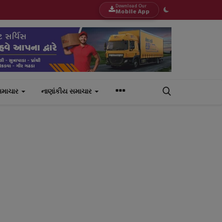
Download Our
Mobile App
સમાચાર
નાણાંકીય સમાચાર