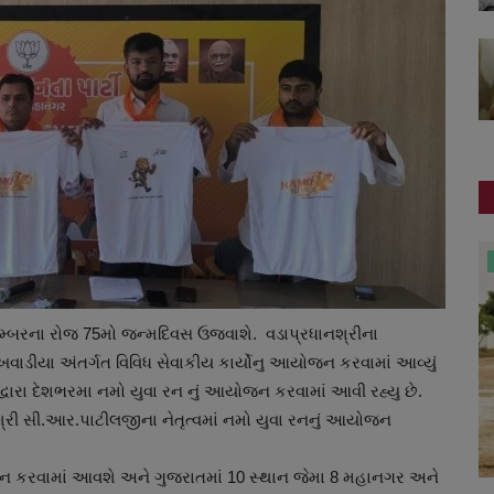
સ્પોર્ટ્સ
ેમ્બરના રોજ 75મો જન્મદિવસ ઉજવાશે. વડાપ્રધાનશ્રીના
ાડીયા અંતર્ગત વિવિધ સેવાકીય કાર્યોનુ આયોજન કરવામાં આવ્યું
્વારા દેશભરમા નમો યુવા રન નું આયોજન કરવામાં આવી રહ્યુ છે.
ીશ્રી સી.આર.પાટીલજીના નેતૃત્વમાં નમો યુવા રનનું આયોજન
જન કરવામાં આવશે અને ગુજરાતમાં 10 સ્થાન જેમા 8 મહાનગર અને