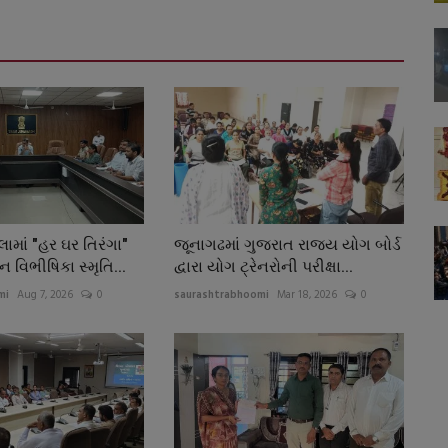
ામાં "હર ઘર તિરંગા"
જૂનાગઢમાં ગુજરાત રાજ્ય યોગ બોર્ડ
વિભીષિકા સ્મૃતિ...
દ્વારા યોગ ટ્રેનરોની પરીક્ષા...
mi
Aug 7, 2026
0
saurashtrabhoomi
Mar 18, 2026
0