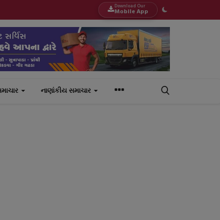
Download Our
Mobile App
સમાચાર
નાણાંકીય સમાચાર