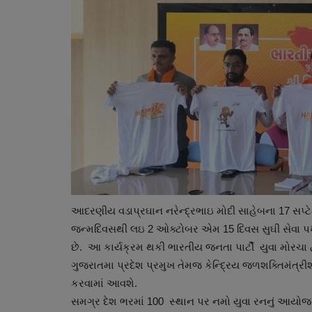
બોલિવૂડ
આદરણીય વડાપ્રઘાન નરેન્દ્રભાઇ મોદી સાહેબના 17 સપ્ટ
જન્મદિવસથી લઇ 2 ઓક્ટોબર એમ 15 દિવસ સુઘી સેવા પખવ
છે. આ કાર્યક્રમ થકી ભારતીય જનતા પાર્ટી યુવા મોરચા દ
ગુજરાતમા પ્રદેશ પ્રમુખ તેમજ કેન્દ્રિય જળશક્તિમંત્ર
કરવામાં આવશે.
સમગ્ર દેશ ભરમાં 100 સ્થાન પર નમો યુવા રનનું આયો