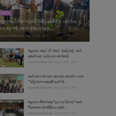
જુનાગઢ
જૂનાગઢ જિલ્લાની ઔદ્યોગિક તાલીમ
સંસ્થાઓ ખાતે વૃક્ષારોપણ...
saurashtrabhoomi
Aug 7, 2026
0
જૂનાગઢ આઈ.ટી.આઈ. (મહિલા) ખાતે
વૃક્ષારોપણ કાર્યક્રમ યોજાયો
saurashtrabhoomi
Aug 7, 2026
0
નારી વંદન ઉત્સવ અંતર્ગત માંગરોળ ખાતે
“મહિલાકલ્યાણદિવસ”ની...
saurashtrabhoomi
Aug 7, 2026
0
જૂનાગઢ જિલ્લામાં "હર ઘર તિરંગા" અને
"વિભાજન વિભીષિકા સ્મૃતિ...
saurashtrabhoomi
Aug 7, 2026
0