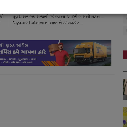
CLE
NEXT ARTICLE
થી
પૂર્વ ધારાસભ્ય રાજસી જોટવાના આદ્રી ગામની ઘટના.....
...
"મહાકાળી ગૌશાળાના લાભાર્થે યોજાયેલ...