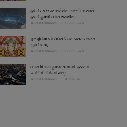
હવે ઈરાક ઉપર અમેરીકા-સાઉદી અરબનો
હવાઈ હુમલો ઈરાન સમર્થીત...
saurashtrabhoomi
Jul 29, 2026
0
ગુરૂપૂણિર્માં પર્વે દાદાને રિયલ ડાયમંડ જડિત
સુવર્ણ વાઘા,...
saurashtrabhoomi
Jul 29, 2026
0
ઈરાન વિરૂધ્ધ હુમલા રોકવાનો પ્રસ્તાવ
અમેરીકી સેનેટમાં માત્ર...
saurashtrabhoomi
Jul 31, 2026
0