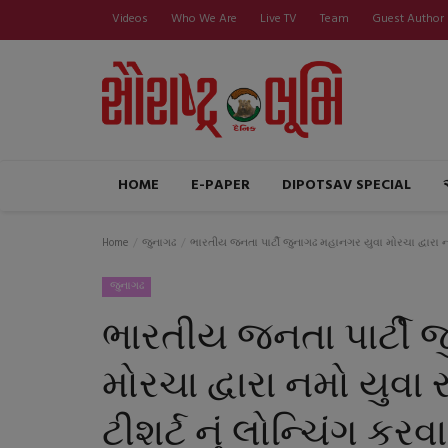
Videos
Who We Are
Live TV
Team
Guest Author
HOME
E-PAPER
DIPOTSAV SPECIAL
Home
જુનાગઢ
ભારતીય જનતા પાર્ટી જુનાગઢ મહાનગર યુવા મોરચા‌ દ્વારા નમો
જુનાગઢ
ભારતીય જનતા પાર્ટી 
મોરચા‌ દ્વારા નમો યુવ
ટીશર્ટ નું લોન્ચિંગ કરવા