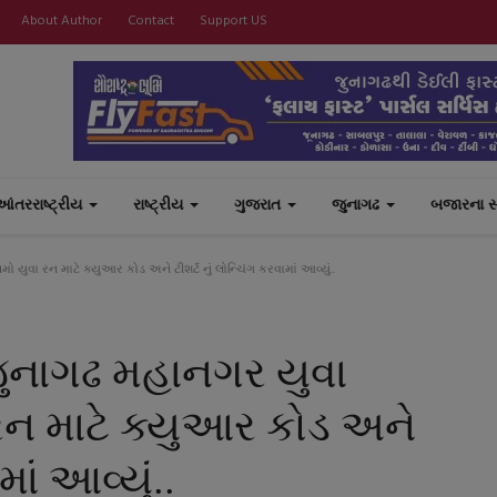
About Author
Contact
Support US
આંતરરાષ્ટ્રીય
રાષ્ટ્રીય
ગુજરાત
જુનાગઢ
બજારના 
 યુવા રન માટે ક્યુઆર કોડ અને ટીશર્ટ નું લોન્ચિંગ કરવામાં આવ્યું..
જુનાગઢ મહાનગર યુવા
ા રન માટે ક્યુઆર કોડ અને
માં આવ્યું..