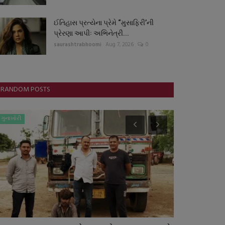
ઈતિહાસ પ્રત્યેના પ્રેમે “મુસાફિરી’ની
પ્રેરણા આપીઃ અભિનેત્રી...
saurashtrabhoomi
Aug 7, 2026
0
RANDOM POSTS
ગુનાખોરી
આંતરરાષ્ટ્રીય