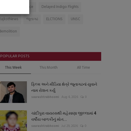
AcademicExcellence
Delayed Indigo Flights
RajkotNews
જૂનાગઢ
ELCTIONS
UNSC
demolition
POPULAR POSTS
This Week
This Month
All Time
ફિલ્મ અને મીડિયા ક્ષેત્રે જૂનાગઢનાં યુવાને
નામ રોશન કર્યું
saurashtrabhoomi
Aug 4, 2026
0
ચાંદીપુરા વાયરસથી મહેસાણા જીલ્લામાં 4
વર્ષીય બાળકીનું મોત...
saurashtrabhoomi
Jul 29, 2026
0