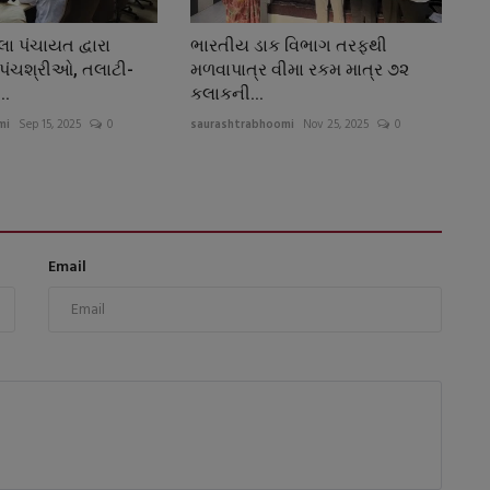
ા પંચાયત દ્વારા
ભારતીય ડાક વિભાગ તરફથી
પંચશ્રીઓ, તલાટી-
મળવાપાત્ર વીમા રકમ માત્ર ૭૨
..
કલાકની...
mi
Sep 15, 2025
0
saurashtrabhoomi
Nov 25, 2025
0
Email