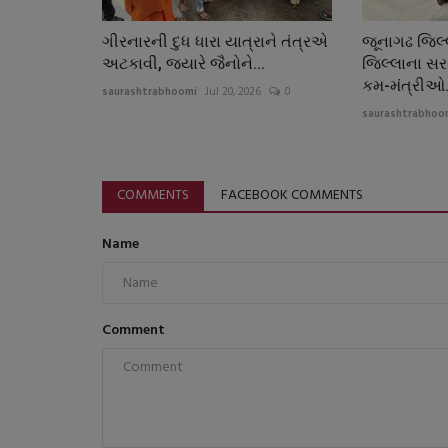
ગીરનારની દુધ ધારા યાત્રાને તંત્રએ
જૂનાગઢ જિલ્લ
અટકાવી, જયારે જૈનોને...
જિલ્લાના સર
કમ-મંત્રીઓ.
saurashtrabhoomi
Jul 20, 2026
0
saurashtrabhoo
COMMENTS
FACEBOOK COMMENTS
Name
Comment