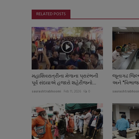
RELATED POSTS
મહાશિવરાત્રીના મેળાના પ્રારંભની
જૂનાગઢ જિલ્લ
પૂર્વ સંધ્યાએ હજારો શહેરીજનો...
અને "વિભાજન 
saurashtrabhoomi
Feb 11, 2026
0
saurashtrabhoo