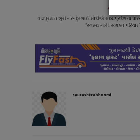
PREVIOUS ARTI
વડાપ્રધાન શ્રી નરેન્દ્રભાઈ મોદીએ મધ્યપ્રદેશના ધાર
“સ્વસ્થ નારી, સશક્ત પરિવાર”
saurashtrabhoomi