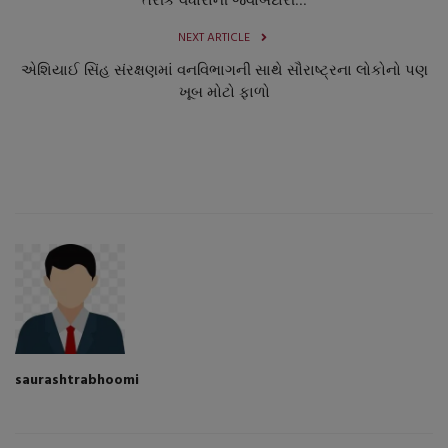
NEXT ARTICLE
એશિયાઈ સિંહ સંરક્ષણમાં વનવિભાગની સાથે સૌરાષ્ટ્રના લોકોનો પણ
ખૂબ મોટો ફાળો
saurashtrabhoomi