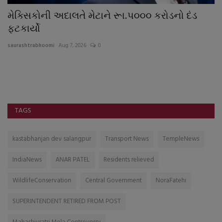
મેક્સિકોની અદાલતે મેટાને રૂા.પ૦૦૦ કરોડનો દંડ
અ
ફટકાર્યો
અ
saurashtrabhoomi
Aug 7, 2026
0
sa
પ્
મિત
TAGS
kastabhanjan dev salangpur
Transport News
TempleNews
IndiaNews
ANAR PATEL
Residents relieved
WildlifeConservation
Central Government
NoraFatehi
SUPERINTENDENT RETIRED FROM POST