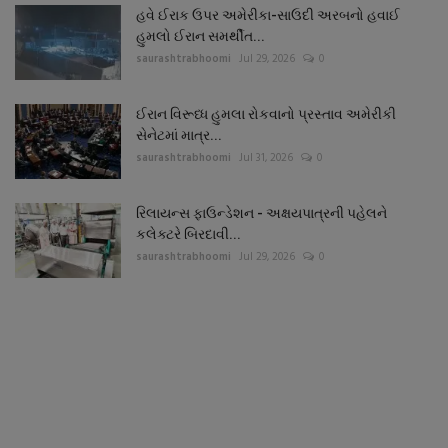
હવે ઈરાક ઉપર અમેરીકા-સાઉદી અરબનો હવાઈ
હુમલો ઈરાન સમર્થીત...
saurashtrabhoomi
Jul 29, 2026
0
ઈરાન વિરૂધ્ધ હુમલા રોકવાનો પ્રસ્તાવ અમેરીકી
સેનેટમાં માત્ર...
saurashtrabhoomi
Jul 31, 2026
0
રિલાયન્સ ફાઉન્ડેશન - અક્ષયપાત્રની પહેલને
કલેક્ટરે બિરદાવી...
saurashtrabhoomi
Jul 29, 2026
0