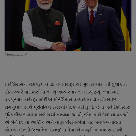
About Author
Contact
Dipotsav Special
આંતરરાષ્ટ્રીય
Moneycontrol
રાષ્ટ્રીય
ગુજરાત
મોરેશિયસના વડાપ્રધાન ડો. નવીનચંદ્ર રામગુલામ ભારતની મુલાકાતે
હોય ત્યારે વારાણસીમાં તેમનું ભવ્ય સ્વાગત કરાયું હતું. ત્યારબાદ
જુનાગઢ
વડાપ્રધાન નરેન્દ્ર મોદીએ મોરેશિયસ વડપ્રધાન ડો.નવીનચંદ્ર
રામગુલામ સાથે પ્રતિનિધિ સ્તરની બેઠક કરી હતી, જેમાં બને દેશો દ્વારા
Support US
દ્વિપક્ષીય સંબંધ મામલે ચર્ચા કરવામાં આવી, જેમાં બંને દેશો ના વડાઓ
એ બંને દેશના આર્થિક અને નાણાકીય સંબંધો ગાઢ બનાકબનાવતા
બજારના સમાચાર
લોકલ કરન્સી (સ્થાનિક ચલણ)માં વેપારને મંજુરી આપવા સહમતી