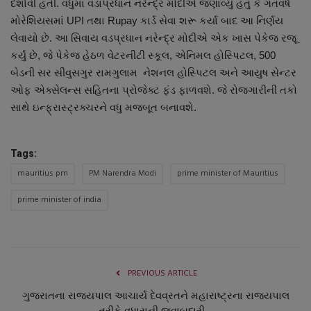
દર્શાવી હતી. વધુમાં વડાપ્રધાન નરેન્દ્ર મોદીએ જણાવ્યું હતું કે ગતવર્ષે
નાણાંકીય સમાચાર
મોરેશિયસમાં UPI તથા Rupay કાર્ડ સેવા શરૂ કર્યા બાદ આ નિર્ણય
લેવાયો છે. આ સિવાય વડપ્રધાન નરેન્દ્ર મોદીએ એક ખાસ પેકેજ રજૂ
સ્થાનિક સમાચાર
કર્યું છે, જે પેકેજ હેઠળ વેટરનીટી સ્કૂલ, એનિમલ હોસ્પિટલ, 500
બેડની સર સીવુસગુર રામગુલામ નેશનલ હોસ્પિટલ અને આયુષ સેન્ટર
સ્પોર્ટ્સ
ઓફ એક્સેલન્સ સહિતના પ્રોજેક્ટ ફંડ ફાળવશે. જે રોજગારીની તકો
સાથે ઇન્ફ્રાસ્ટ્રક્ચરને વધુ મજબૂત બનાવશે.
રાશિફળ
Tags:
ગુનાખોરી
mauritius pm
PM Narendra Modi
prime minister of Mauritius
બોલિવૂડ
prime minister of india
સ્વાસ્થ્ય
PREVIOUS ARTICLE
ગુજરાતના રાજ્યપાલ આચાર્ય દેવવ્રતને મહારાષ્ટ્રના રાજ્યપાલ
તરીકે વધારાની જવાબદારી...