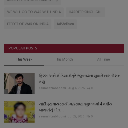
Mahashivratri Mela Controversy
WE WILL GO TO WAR WITH INDIA
HARDEEP SINGH GILL
EFFECT OF WAR ON INDIA
JaiShriRam
POPULAR POSTS
This Week
This Month
All Time
ફિલ્મ અને મીડિયા ક્ષેત્રે જૂનાગઢનાં યુવાને નામ રોશન
કર્યું
saurashtrabhoomi
Aug 4, 2026
0
ચાંદીપુરા વાયરસથી મહેસાણા જીલ્લામાં 4 વર્ષીય
બાળકીનું મોત...
saurashtrabhoomi
Jul 29, 2026
0