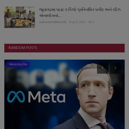
જૂનાગઢમાં ૫૮૪.૫ કિલો પ્રતિબંધિત પનીર અને ચીઝ
એનાલોગનાં...
saurashtrabhoomi
Aug 8, 2026
0
RANDOM POSTS
આંતરરાષ્ટ્રીય