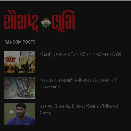
RANDOM POSTS
બોફોર્સ પ્રકરણને સુપ્રિમ કોર્ટે કાયમ માટે બંધ કરી દીધું
માણાવદર શહેરમાં પાલિકાની બેદરકારીના કારણે ખુલી
ગટરમાં બાઈક...
હરભજન સિંહનું મોટું નિવેદન : જેમણે કારકિર્દીમાં કંઈ
ઉકાળ્યું...