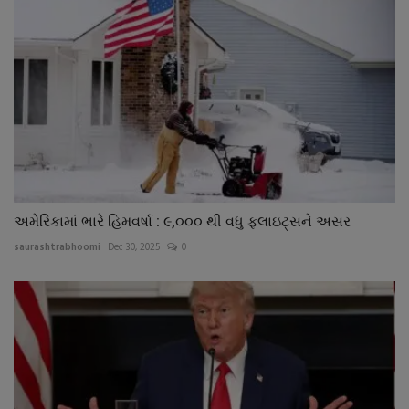
અમેરિકામાં ભારે હિમવર્ષા : ૯,૦૦૦ થી વધુ ફલાઇટ્સને અસર
saurashtrabhoomi
Dec 30, 2025
0