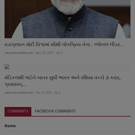
વડાપ્રધાન મોદી વિશ્વમાં સૌથી લોકપ્રિય નેતા : ગ્લોબલ લીડર...
saurashtrabhoomi
Nov 20, 2025
0
મેડિકલથી લઈને ખાતર સુધી ભારત અને રશિયા વચ્ચે ૭ કરાર,
પ્રવાસન,...
saurashtrabhoomi
Dec 6, 2025
0
COMMENTS
FACEBOOK COMMENTS
Name