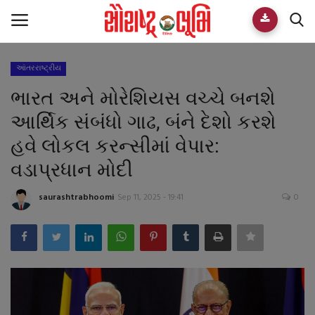
આંતરરાષ્ટ્રીય
Home
ભારત અને મોરેશિયસ વચ્ચે બનશે
E-paper
આર્થિક સંબંધો ગાઢ, બંને દેશો કરશે
હવે લોકલ કરન્સીમાં વેપાર:
Videos
વડાપ્રધાન મોદી
Who We Are
saurashtrabhoomi
Sep 11, 2025 - 19:41
0
Live TV
Team
Guest Author