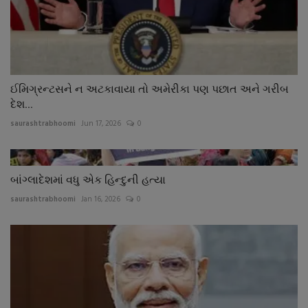
ઈમિગ્રન્ટસને ન અટકાવાયા તો અમેરીકા પણ પછાત અને ગરીબ
દેશ...
saurashtrabhoomi
Jun 17, 2026
0
બાંગ્લાદેશમાં વધુ એક હિન્દુની હત્યા
saurashtrabhoomi
Jan 16, 2026
0