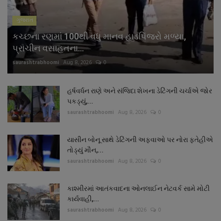
ગુજરાત
કચ્છના રણમાં 100થી વધુ માનવ હાડપિંજરો મળ્યા,
પ્રાચીન વસાહતના...
saurashtrabhoomi
Aug 8, 2026
0
હર્ષવર્ધન રાણે અને સંજિદા શેખના ડેટિંગની ચર્ચાએ જોર
પકડ્યું,...
saurashtrabhoomi
Aug 8, 2026
0
યાસીન બોનૂ સાથે ડેટિંગની અફવાઓ પર નોરા ફતેહીએ
તોડ્યું મૌન,...
saurashtrabhoomi
Aug 8, 2026
0
કાશ્મીરમાં આતંકવાદના ઓનલાઈન નેટવર્ક સામે મોટી
કાર્યવાહી,...
saurashtrabhoomi
Aug 8, 2026
0