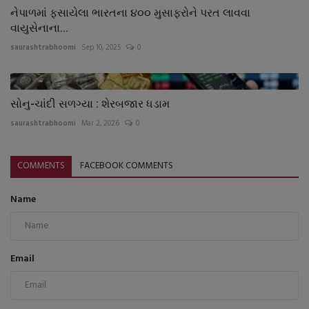
નેપાળમાં ફસાયેલા ભારતના ૪૦૦ મુસાફરોને પરત લાવવા
વાયુસેનાના...
saurashtrabhoomi
Sep 10, 2025
0
સોનુ-ચાંદી સળગ્યા : શેરબજાર ધડામ
saurashtrabhoomi
Mar 2, 2026
0
COMMENTS
FACEBOOK COMMENTS
Name
Email