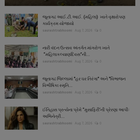
જૂનાગઢ આઈ.ટી.આઈ. (મહિલા) ખાતે વૃક્ષારોપણ
કાર્યક્રમ યોજાયો
saurashtrabhoomi
Aug 7, 2026
0
નારી વંદન ઉત્સવ અંતર્ગત માંગરોળ ખાતે
“મહિલાકલ્યાણદિવસ”ની...
saurashtrabhoomi
Aug 7, 2026
0
જૂનાગઢ જિલ્લામાં "હર ઘર તિરંગા" અને "વિભાજન
વિભીષિકા સ્મૃતિ...
saurashtrabhoomi
Aug 7, 2026
0
ઈતિહાસ પ્રત્યેના પ્રેમે “મુસાફિરી’ની પ્રેરણા આપીઃ
અભિનેત્રી...
saurashtrabhoomi
Aug 7, 2026
0