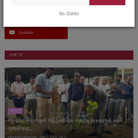
No, thanks
Facebook
Instagram
Youtube
LIVE TV
જુનાગઢ
જૂનાગઢ જિલ્લાની ઔદ્યોગિક તાલીમ સંસ્થાઓ ખાતે
વૃક્ષારોપણ...
saurashtrabhoomi
Aug 7, 2026
0