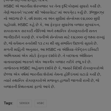
About Author
HSBC એ ભારતીય શેરબજાર પર તેના દૃષ્ટિકોણમાં સુધારો કર્યો છે.
તેણે ભારતને ‘તટસ્થ‘ થી ‘ઓવરવેઇટ‘ માં અપગે્રડ કર્યું છે. ૐજીમ્ઝ્ર
Contact
નો અંદાજ છે કે, વર્ષ ૨૦૨૬ ના અંત સુધીમાં સેન્સેક્સ ૯૪,૦૦૦ સુધી
પહોંચશે. HSBC કહે છે કે, આ ફેરફાર સુધારેલા બજાર મૂલ્યાંકન,
Dipotsav Special
સકારાત્મક સરકારી નીતિઓ અને સ્થાનિક રોકાણકારોની સતત
ભાગીદારીને કારણે છે. કંપનીએ સેન્સેક્સ માટે ૯૪,૦૦૦ નું લક્ષ્ય રાખ્યું
આંતરરાષ્ટ્રીય
છે, જે વર્તમાન સ્તરોથી ૧૩ ટકા થી વધુ સંભવિત ઉછાળો સૂચવે છે.
મળતી માહિતી અનુસાર, આ HSBC ના એશિયા-કેન્દ્રિત ઇક્વિટી
રાષ્ટ્રીય
અભિગમમાં એક મોટો ફેરફાર દર્શાવે છે. તે બદલાતા એશિયન
વાતાવરણમાં ભારતને એક આકર્ષક બજાર તરીકે રજૂ કરે છે.
ગુજરાત
તાજેતરના HSBC અહેવાલ દર્શાવે છે કે, જ્યારે વિદેશી રોકાણકારોએ
છેલ્લા એક વર્ષમાં ભારતીય શેરોમાં તેમના હોલ્ડિંગમાં ઘટાડો કર્યો છે,
જુનાગઢ
ત્યારે સ્થાનિક રોકાણકારોએ મજબૂત હાજરી જાળવી રાખી છે, જે
બજારની સ્થિરતામાં ફાળો આપે છે.
Support US
SENSEX
HSBC
Tags:
બજારના સમાચાર