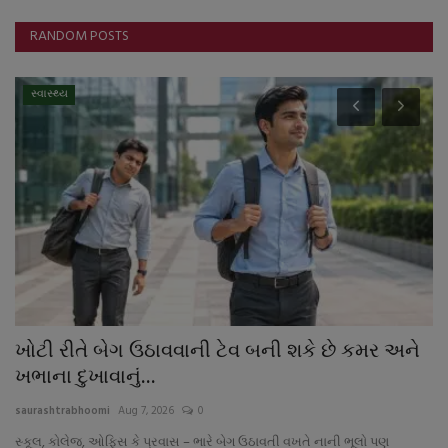
RANDOM POSTS
સ્વાસ્થ્ય
ખોટી રીતે બેગ ઉઠાવવાની ટેવ બની શકે છે કમર અને
જ
ખભાના દુખાવાનું...
ક
saurashtrabhoomi
Aug 7, 2026
0
sa
સ્કૂલ, કોલેજ, ઓફિસ કે પ્રવાસ – ભારે બેગ ઉઠાવતી વખતે નાની ભૂલો પણ