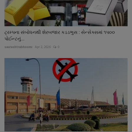
ટ્રમ્પના સંબોધનથી શેરબજાર કડડભુસ : સેન્સેક્સમાં ૧પ૦૦
પોઈન્ટનું...
saurashtrabhoomi
Apr 2, 2026
0