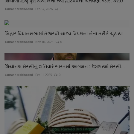
શિયાળો હજુ પુરો થયો નથી ત્યાં હીટવેવની ચેતવણી જારી કરાઈ
saurashtrabhoomi
Feb 14, 2026
0
બિહાર વિધાનસભામાં તેજસ્વી યાદવ વિપક્ષના નેતા તરીકે ચૂંટાયા
saurashtrabhoomi
Nov 18, 2025
0
લિયોનલ મેસ્સીનું શનિવારે ભારતમાં આગમન : દેશભરમાં મેસ્સી...
saurashtrabhoomi
Dec 11, 2025
0