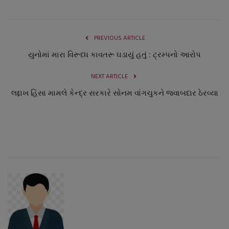
નાણાંકીય સમાચાર
સ્થાનિક સમાચાર
PREVIOUS ARTICLE
યુનોમાં મારા વિરૂધ્ધ કાવતરૂ ઘડાયું હતું : ટ્રમ્પનો આરોપ
સ્પોર્ટ્સ
NEXT ARTICLE
રાશિફળ
લદ્દાખ હિંસા મામલે કેન્દ્ર સરકારે સોનમ વાંગચુકને જવાબદાર ઠેરવ્યા
ગુનાખોરી
બોલિવૂડ
સ્વાસ્થ્ય