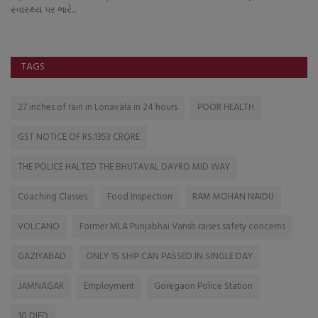
સ્વાસ્થ્ય પર ભારે...
TAGS
27 inches of rain in Lonavala in 24 hours
POOR HEALTH
GST NOTICE OF RS.1353 CRORE
THE POLICE HALTED THE BHUTAVAL DAYRO MID WAY
Coaching Classes
Food Inspection
RAM MOHAN NAIDU
VOLCANO
Former MLA Punjabhai Vansh raises safety concerns
GAZIYABAD
ONLY 15 SHIP CAN PASSED IN SINGLE DAY
JAMNAGAR
Employment
Goregaon Police Station
10 DIED