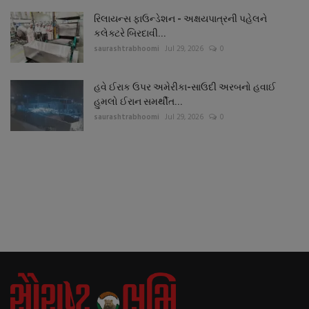
રિલાયન્સ ફાઉન્ડેશન - અક્ષયપાત્રની પહેલને
કલેક્ટરે બિરદાવી...
saurashtrabhoomi
Jul 29, 2026
0
હવે ઈરાક ઉપર અમેરીકા-સાઉદી અરબનો હવાઈ
હુમલો ઈરાન સમર્થીત...
saurashtrabhoomi
Jul 29, 2026
0