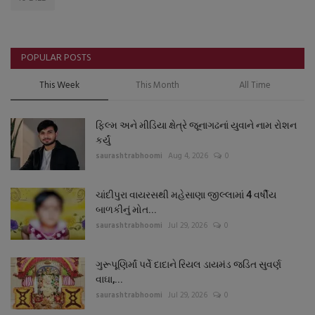
POPULAR POSTS
This Week
This Month
All Time
ફિલ્મ અને મીડિયા ક્ષેત્રે જૂનાગઢનાં યુવાને નામ રોશન
કર્યું
saurashtrabhoomi
Aug 4, 2026
0
ચાંદીપુરા વાયરસથી મહેસાણા જીલ્લામાં 4 વર્ષીય
બાળકીનું મોત...
saurashtrabhoomi
Jul 29, 2026
0
ગુરૂપૂણિર્માં પર્વે દાદાને રિયલ ડાયમંડ જડિત સુવર્ણ
વાઘા,...
saurashtrabhoomi
Jul 29, 2026
0