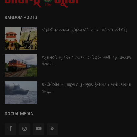
RANDOM POSTS
બોફોર્સ પ્રકરણને સુપ્રિમ કોર્ટે કાયમ માટે બંધ કરી દીધું
જૂનાગઢને વધુ એક લાંબા અંતરની ટ્રેન મળી : પ્રયાગરાજ
વેરાવળ...
ઈન્ડોનેશીયાના માદુરા ટાપુ નજીક ફેરીબોટ સળગી : પાંચના
મોત,...
SOCIAL MEDIA