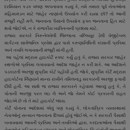
નાણાંકીય સમાચાર
દરમિયાન કડક વલણ અપનાવતા કહ્યું કે, તમે તમારા પૂર્વ નેતાઓના
મહિમામંડન માટે જાહેર નાણાંનો ઉપયોગ કરી રહ્યા છો? તો આની
સ્થાનિક સમાચાર
મંજૂરી નહીં મળે. જનતાના પૈસાનો ઉપયોગ ફક્ત જનતાના હિત માટે
થવો જાેઈએ, ન કે રાજકીય વ્યક્તિત્વની પ્રશંસા માટે.
સ્પોર્ટ્સ
રાજ્ય સરકારે તિરૂનેલવેલી જિલ્લાના વલ્લિયૂર ડેલી વેજીટેબલ
માર્કેટના સાર્વજનિક પ્રવેશ દ્વાર પાસે કરૂણાનિધિની કાંસાની પ્રતિમા
અને તખતિ લગાવવાની મંજૂરી માંગી હતી.
રાશિફળ
આ પહેલાં મદ્રાસ હાઇકોર્ટે સ્પષ્ટ કર્યું હતું કે, રાજ્ય સરકાર જાહેર
સ્થળોએ પ્રતિમા લગાવવાનો આદેશ જાહેર ન કરી શકે. આ આદેશને
ગુનાખોરી
પડકારતી અરજી સુપ્રીમ કોર્ટ પહોંચી હતી. જાેકે, સુપ્રીમ કોર્ટે મદ્રાસ
હાઇકોર્ટના ર્નિણયને માન્ય રાખીને તમિલનાડુ સરકારની અરજી ફગાવી
બોલિવૂડ
દીધી હતી. આ સાથે જ રાજ્ય સરકારને કહેવામાં આવ્યું હતું કે, તે
પોતાની અરજી પરત લઇ લે અને જાે તેમને કોઈ પ્રકારની રાહત
સ્વાસ્થ્ય
જાેઇએ છે તો તે માટે હાઇકોર્ટ જાય.
કોર્ટે પોતાના આદેશમાં એવું પણ કહ્યું કે, લોકતાંત્રિક વ્યવસ્થામાં
નેતાઓનું સન્માન જનતાના દિલમાં હોવું જાેઈએ, ન કે સરકારી પૈસાથી
બનાવવામાં આવતી પ્રતિમા અને તખતિઓ દ્વારા. કરદાતાઓના પૈસાથી
નેતાઓનું મહિમામંડન બંધારણ અને લોકતાંત્રિક સિદ્ધાંતોની ભાવનાની