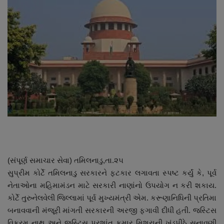
About Author
Contact
Dipotsav Special
આંતરરાષ્ટ્રીય
રાષ્ટ્રીય
ગુજરાત
જુનાગઢ
(સંપૂર્ણ સમાચાર સેવા) તમિલનાડુ,તા.૨૫
સુપ્રીમ કોર્ટે તમિલનાડુ સરકારને ફટકાર લગાવતા સ્પષ્ટ કર્યું કે, પૂર્વ
Support US
નેતાઓના મહિમામંડન માટે સરકારી નાણાંનો ઉપયોગ ન કરી શકાય.
કોર્ટે તુરુનેલવેલી જિલ્લામાં પૂર્વ મુખ્યમંત્રી એમ. કરૂણાનિધિની પ્રતિમા
બજારના સમાચાર
બનાવવાની મંજૂરી માંગતી સરકારની અરજી ફગાવી દીધી હતી. જસ્ટિસ
વિક્રમ નાથ અને જસ્ટિસ પ્રશાંત કુમાર મિશ્રાની ખંડપીઠે સુનાવણી