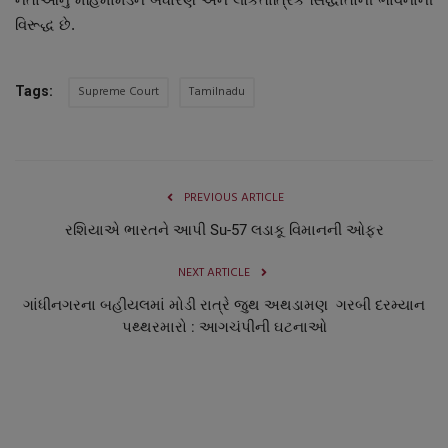
વિરૂદ્ધ છે.
Supreme Court
Tamilnadu
Tags:
PREVIOUS ARTICLE
રશિયાએ ભારતને આપી Su-57 લડાકૂ વિમાનની ઓફર
NEXT ARTICLE
ગાંધીનગરના બહીયલમાં મોડી રાત્રે જુથ અથડામણ ગરબી દરમ્યાન
પથ્થરમારો : આગચંપીની ઘટનાઓ