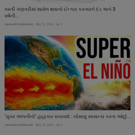
વસ્તી ગણતરીમાં શામેલ થવાનો ઈન્કાર કરનારને દંડ અને 3
વર્ષની...
saurashtrabhoomi
May 15, 2026
0
‘સુપર અલનીનો’ હાહાકાર મચાવશે : ચોમાસુ સામાન્ય કરતા ઓછું...
saurashtrabhoomi
May 16, 2026
0