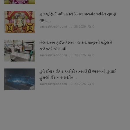
ગુરૂપૂણિર્માં પર્વે દાદાને રિયલ ડાયમંડ જડિત સુવર્ણ
વાઘા,...
saurashtrabhoomi
Jul 29, 2026
0
રિલાયન્સ ફાઉન્ડેશન - અક્ષયપાત્રની પહેલને
કલેક્ટરે બિરદાવી...
saurashtrabhoomi
Jul 29, 2026
0
હવે ઈરાક ઉપર અમેરીકા-સાઉદી અરબનો હવાઈ
હુમલો ઈરાન સમર્થીત...
saurashtrabhoomi
Jul 29, 2026
0