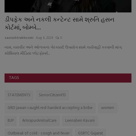
ડીપફેક અને નકલી કન્ટેન્ટ સામે શ્રુતિ હસન
મ
કોર્ટમાં, બોમ્બે...
ગ
saurashtrabhoomi
Aug 6, 2026
0
sa
નામ, તસવીર અને ઓળખના ગેરકાયદે ઉપયોગ સામે કાર્યવાહી કરવાની માંગ;
મે
સોશિયલ મીડિયા પ્લેટફોર્મ્સ...
રો
TAGS
STATEMENTS
SeniorCitizenFD
GRD jawan caught red-handed accepting a bribe
women
BJP
AmrapurAnimalCare
Leenaben Kavani
Outbreak of cold - cough and fever
GSRTC Gujarat