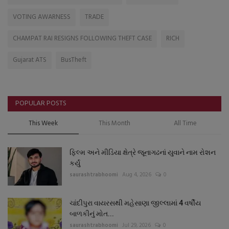
VOTING AWARNESS
TRADE
CHAMPAT RAI RESIGNS FOLLOWING THEFT CASE
RICH
Gujarat ATS
BusTheft
POPULAR POSTS
This Week
This Month
All Time
ફિલ્મ અને મીડિયા ક્ષેત્રે જૂનાગઢનાં યુવાને નામ રોશન
કર્યું
saurashtrabhoomi
Aug 4, 2026
0
ચાંદીપુરા વાયરસથી મહેસાણા જીલ્લામાં 4 વર્ષીય
બાળકીનું મોત...
saurashtrabhoomi
Jul 29, 2026
0