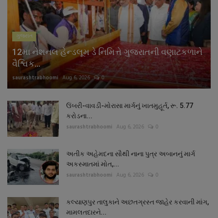
ગુજરાત
12મા નેશનલ હેન્ડલૂમ ડે નિમિત્તે ગુજરાતની વણાટકળાને
વૈશ્વિક...
saurashtrabhoomi
Aug 6, 2026
0
ઉંબરી-વાવડી-મોરાસા માર્ગનું ખાતમુહૂર્ત, રૂ. 5.77
કરોડના...
saurashtrabhoomi
Aug 6, 2026
0
અતીક અહેમદના સૌથી નાના પુત્ર અબાનનું માર્ગ
અકસ્માતમાં મોત,...
saurashtrabhoomi
Aug 6, 2026
0
કલ્યાણપુર તાલુકાને અછતગ્રસ્ત જાહેર કરવાની માંગ,
મામલતદારને...