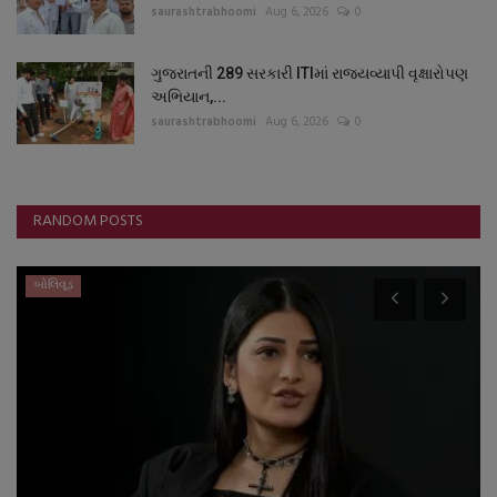
saurashtrabhoomi
Aug 6, 2026
0
ગુજરાતની 289 સરકારી ITIમાં રાજ્યવ્યાપી વૃક્ષારોપણ
અભિયાન,...
saurashtrabhoomi
Aug 6, 2026
0
RANDOM POSTS
બોલિવૂડ