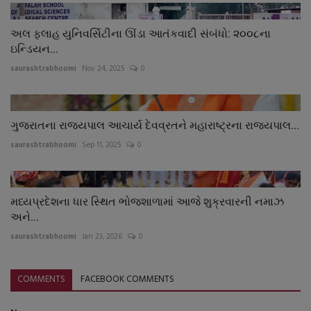
અલ ફલાહ યુનિવર્સિટીના ઊંડા આતંકવાદી સંબંધો: ૨૦૦૮ના
ઇન્ડિયન...
saurashtrabhoomi
Nov 24, 2025
0
ગુજરાતના રાજ્યપાલ આચાર્ય દેવવ્રતને મહારાષ્ટ્રના રાજ્યપાલ...
saurashtrabhoomi
Sep 11, 2025
0
મધ્યપ્રદેશના ધાર સ્થિત ભોજશાળામાં આજે શુક્રવારની નમાઝ
અને...
saurashtrabhoomi
Jan 23, 2026
0
COMMENTS
FACEBOOK COMMENTS