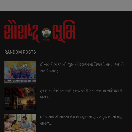
RANDOM POSTS
ટી-ર૦ વિશ્વકપની જીતનો દેશભરમાં વિજયોત્સવ : આખી
રાત ઉજવણી
ટ્રમ્પના નિવેદન બાદ ક્રુડ ઓઈલના ભાવમાં ભારે ઘટાડો :
બેરલ...
ઘરે બનાવેલો નાસ્તો કેમ છે બહારના ફાસ્ટ ફૂડ કરતાં વધુ
સારું?...