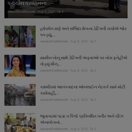
પ્રાચીન વસાહતના...
saurashtrabhoomi
Aug 8, 2026
0
હર્ષવર્ધન રાણે અને સંજિદા શેખના ડેટિંગની ચર્ચાએ જોર
પકડ્યું,...
saurashtrabhoomi
Aug 8, 2026
0
યાસીન બોનૂ સાથે ડેટિંગની અફવાઓ પર નોરા ફતેહીએ
તોડ્યું મૌન,...
saurashtrabhoomi
Aug 8, 2026
0
કાશ્મીરમાં આતંકવાદના ઓનલાઈન નેટવર્ક સામે મોટી
કાર્યવાહી,...
saurashtrabhoomi
Aug 8, 2026
0
જૂનાગઢમાં ૫૮૪.૫ કિલો પ્રતિબંધિત પનીર અને ચીઝ
એનાલોગનાં...
saurashtrabhoomi
Aug 8, 2026
0