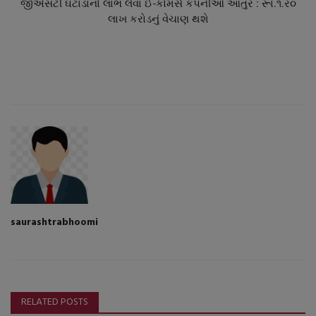
જીએસટી ઘટાડાનો લાભ લેવા ઈ-કોમર્સ કંપનીઓ આતુર : રૂા.૧.ર૦
લાખ કરોડનું વેચાણ થશે
saurashtrabhoomi
RELATED POSTS