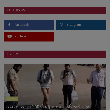
FOLLOW US
Facebook
Instagram
Youtube
LIVE TV
ગુજરાત
કચ્છના રણમાં 100થી વધુ માનવ હાડપિંજરો મળ્યા,