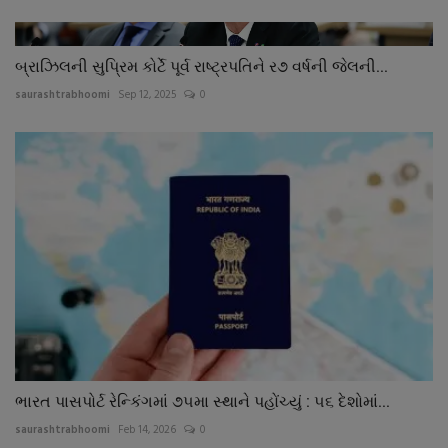
બ્રાઝિલની સુપ્રિમ કોર્ટે પૂર્વ રાષ્ટ્રપતિને ર૭ વર્ષની જેલની...
saurashtrabhoomi
Sep 12, 2025
0
ભારત પાસપોર્ટ રેન્કિંગમાં ૭૫મા સ્થાને પહોંચ્યું : ૫૬ દેશોમાં...
saurashtrabhoomi
Feb 14, 2026
0