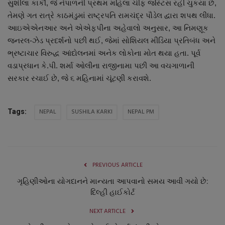
સુશીલા કાર્કી, જે નેપાળની પ્રથમ મહિલા ચીફ જસ્ટિસ રહી ચુકયા છે,
નાણાંકીય સમાચાર
તેમણે ગત રાત્રે કાઠમંડુમાં રાષ્ટ્રપતિ રામચંદ્ર પૌડેલ દ્વારા શપથ લીધા.
આઇએએનઆર અને એએફપીના અહેવાલો અનુસાર, આ નિમણૂક
સ્થાનિક સમાચાર
જનરલ-ઝેડ પ્રદર્શનો પછી થઈ, જેમાં સોશિયલ મીડિયા પ્રતિબંધ અને
ભ્રષ્ટાચાર વિરુદ્ધ આંદોલનમાં અનેક લોકોના મોત થયા હતા. પૂર્વ
સ્પોર્ટ્સ
વડાપ્રધાન કે.પી. શર્મા ઓલીના રાજીનામા પછી આ વચગાળાની
સરકાર રચાઈ છે, જે ૬ મહિનામાં ચૂંટણી કરાવશે.
રાશિફળ
NEPAL
SUSHILA KARKI
NEPAL PM
Tags:
ગુનાખોરી
બોલિવૂડ
સ્વાસ્થ્ય
PREVIOUS ARTICLE
ગૃહિણીઓના યોગદાનને માન્યતા આપવાનો સમય આવી ગયો છે:
દિલ્હી હાઈકોર્ટ
NEXT ARTICLE