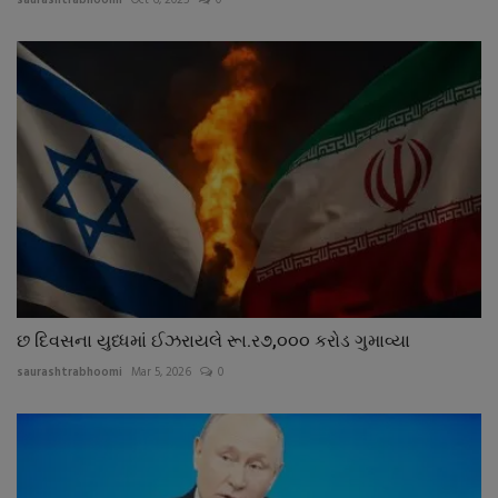
saurashtrabhoomi
Oct 6, 2025
0
છ દિવસના યુધ્ધમાં ઈઝરાયલે રૂા.ર૭,૦૦૦ કરોડ ગુમાવ્યા
saurashtrabhoomi
Mar 5, 2026
0