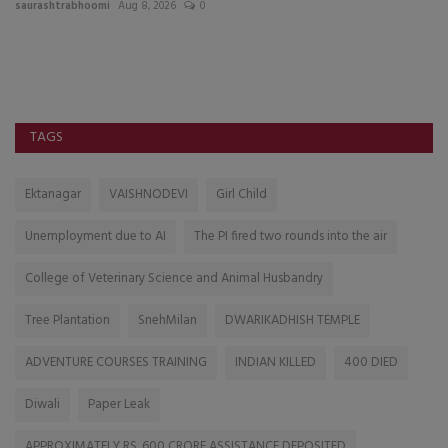
saurashtrabhoomi
Aug 8, 2026
0
sa
TAGS
Ektanagar
VAISHNODEVI
Girl Child
Unemployment due to AI
The PI fired two rounds into the air
College of Veterinary Science and Animal Husbandry
Tree Plantation
SnehMilan
DWARIKADHISH TEMPLE
ADVENTURE COURSES TRAINING
INDIAN KILLED
400 DIED
Diwali
Paper Leak
APPROXIMATELY RS. 600 CRORE ASSISTANCE DEPOSITED