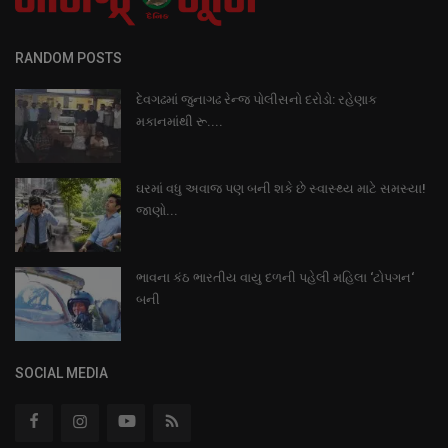
RANDOM POSTS
દેવગઢમાં જુનાગઢ રેન્જ પોલીસનો દરોડો: રહેણાક
મકાનમાંથી રૂ....
ઘરમાં વધુ અવાજ પણ બની શકે છે સ્વાસ્થ્ય માટે સમસ્યા!
જાણો...
ભાવના કંઠ ભારતીય વાયુ દળની પહેલી મહિલા ‘ટોપગન‘
બની
SOCIAL MEDIA