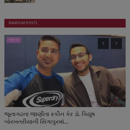
RANDOM POSTS
જુનાગઢ
જૂનાગઢના જાણીતા સ્કીન કેર ડો. પિયુષ
મ
બોરખતરીયાની સિંગાપુરમાં...
ફ