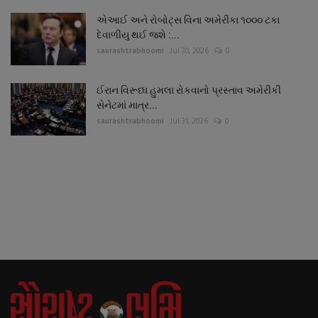
એઆઈ અને રોબોટ્સ વિના અમેરીકા ૧૦૦૦ ટકા
દેવાળીયુ થઈ જશે :...
saurashtrabhoomi
Jul 30, 2026
0
ઈરાન વિરૂધ્ધ હુમલા રોકવાનો પ્રસ્તાવ અમેરીકી
સેનેટમાં માત્ર...
saurashtrabhoomi
Jul 31, 2026
0