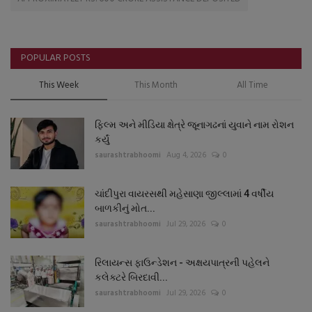
POPULAR POSTS
This Week
This Month
All Time
ફિલ્મ અને મીડિયા ક્ષેત્રે જૂનાગઢનાં યુવાને નામ રોશન
કર્યું
saurashtrabhoomi
Aug 4, 2026
0
ચાંદીપુરા વાયરસથી મહેસાણા જીલ્લામાં 4 વર્ષીય
બાળકીનું મોત...
saurashtrabhoomi
Jul 29, 2026
0
રિલાયન્સ ફાઉન્ડેશન - અક્ષયપાત્રની પહેલને
કલેક્ટરે બિરદાવી...
saurashtrabhoomi
Jul 29, 2026
0