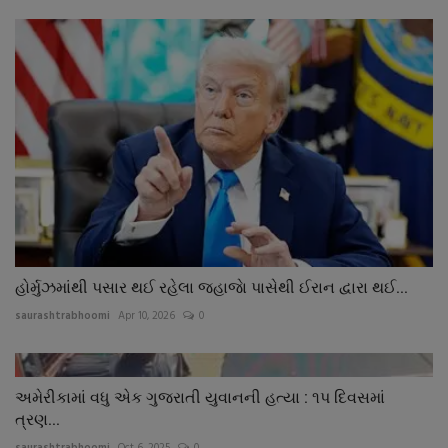
હોર્મુઝમાંથી પસાર થઈ રહેલા જહાજાે પાસેથી ઈરાન દ્વારા થઈ...
saurashtrabhoomi
Apr 10, 2026
0
અમેરીકામાં વધુ એક ગુજરાતી યુવાનની હત્યા : ૧પ દિવસમાં
ત્રણ...