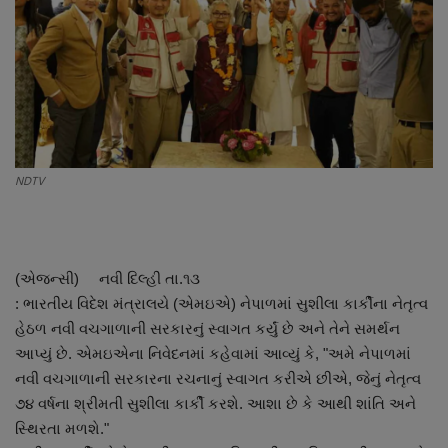
About Author
Contact
Dipotsav Special
આંતરરાષ્ટ્રીય
NDTV
રાષ્ટ્રીય
ગુજરાત
(એજન્સી) નવી દિલ્હી તા.૧૩
: ભારતીય વિદેશ મંત્રાલયે (એમઇએ) નેપાળમાં સુશીલા કાર્કીના નેતૃત્વ
જુનાગઢ
હેઠળ નવી વચગાળાની સરકારનું સ્વાગત કર્યું છે અને તેને સમર્થન
આપ્યું છે. એમઇએના નિવેદનમાં કહેવામાં આવ્યું કે, "અમે નેપાળમાં
Support US
નવી વચગાળાની સરકારના રચનાનું સ્વાગત કરીએ છીએ, જેનું નેતૃત્વ
૭૪ વર્ષના શ્રીમતી સુશીલા કાર્કી કરશે. આશા છે કે આથી શાંતિ અને
બજારના સમાચાર
સ્થિરતા મળશે."