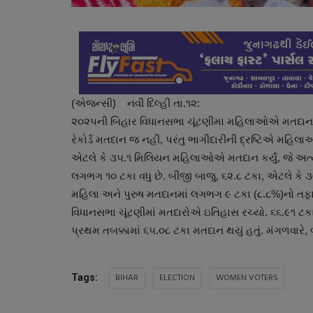
(એજન્સી) નવી દિલ્હી તા.૧૨:
૨૦૨૫ની બિહાર વિધાનસભા ચૂંટણીમા મહિલાઓએ મતદાનનો ઇ
રેકોર્ડ મતદાન જ નહીં, પરંતુ ભાગીદારીની દ્રષ્ટિએ મહિલાઓ
એટલે કે ૩૫.૧ મિલિયન મહિલાઓએ મતદાન કર્યું, જે અત્
લગભગ ૧૦ ટકા વધુ છે. બીજી બાજુ, ૬૨.૮ ટકા, એટલે કે ૩
મહિલા અને પુરુષ મતદાનમાં લગભગ ૯ ટકા (૮.૮%)નો તફાવ
વિધાનસભા ચૂંટણીમાં મતદારોએ ઇતિહાસ રચ્યો. ૬૬.૯૧ ટકા લ
પ્રથમ તબક્કામાં ૬૫.૦૮ ટકા મતદાન થયું હતું. મંગળવારે, 
BIHAR
ELECTION
WOMEN VOTERS
Tags: