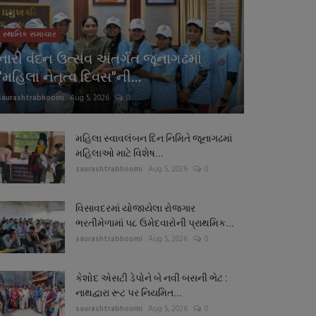
સ્થાનિક સમાચાર
નારી વંદન ઉત્સવ અંતર્ગત જૂનાગઢમાં
"મહિલા નેતૃત્વ દિવસ"ની...
saurashtrabhoomi
Aug 5, 2026
0
મહિલા સ્વાવલંબન દિન નિમિતે જૂનાગઢમાં
મહિલાઓ માટે વિશેષ...
saurashtrabhoomi
Aug 5, 2026
0
વિસાવદરમાં યોજાયેલા રોજગાર
ભરતીમેળામાં ૫૮ ઉમેદવારોની પ્રાથમિક...
saurashtrabhoomi
Aug 5, 2026
0
કેશોદ એસટી ડેપોને બે નવી બસની ભેટ :
નાથદ્વારા રૂટ પર નિયમિત...
saurashtrabhoomi
Aug 5, 2026
0