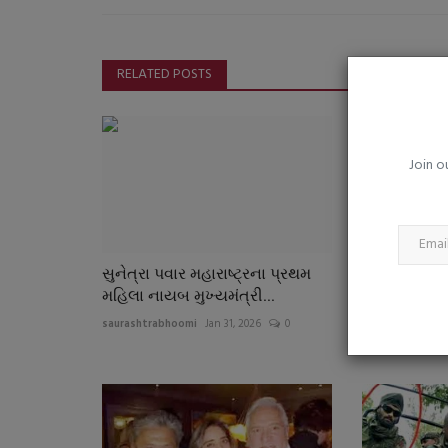
રોજિંદા જીવનમાં તણાવ વધી રહ્યો છ
માનસિક સ્વાસ્થ્યને...
saurashtrabhoomi
Aug 5, 2026
0
RELATED POSTS
માત્ર શરીર જ નહીં, મનને સ્વસ્થ રાખવું પણ તંદુરસ્ત જ
એટલું જ જરૂરી છે
Join o
સુનેત્રા પવાર મહારાષ્ટ્રના પ્રથમ
મધ્યપ્રદેશના
મહિલા નાયબ મુખ્યમંત્રી...
ભોજશાળામાં 
નમાઝ અને..
saurashtrabhoomi
Jan 31, 2026
0
saurashtrabhoo