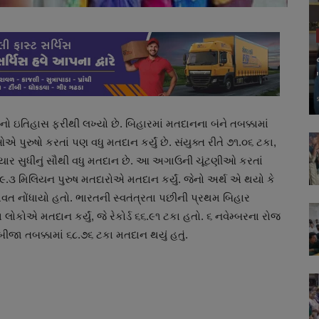
તિહાસ ફરીથી લખ્યો છે. બિહારમાં મતદાનના બંને તબક્કામાં
એ પુરુષો કરતાં પણ વધુ મતદાન કર્યું છે. સંયુક્ત રીતે ૭૧.૦૬ ટકા,
યાર સુધીનું સૌથી વધુ મતદાન છે. આ અગાઉની ચૂંટણીઓ કરતાં
૯.૩ મિલિયન પુરુષ મતદારોએ મતદાન કર્યું. જેનો અર્થ એ થયો કે
ત નોંધાયો હતો. ભારતની સ્વતંત્રતા પછીની પ્રથમ બિહાર
ોકોએ મતદાન કર્યું, જે રેકોર્ડ ૬૬.૯૧ ટકા હતો. ૬ નવેમ્બરના રોજ
બીજા તબક્કામાં ૬૮.૭૬ ટકા મતદાન થયું હતું.