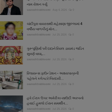
નામ રોશન કર્યું
saurashtrabhoomi
Aug 4, 2026
0
ચાંદીપુરા વાયરસથી મહેસાણા જીલ્લામાં 4
વર્ષીય બાળકીનું મોત...
saurashtrabhoomi
Jul 29, 2026
0
ગુરૂપૂણિર્માં પર્વે દાદાને રિયલ ડાયમંડ જડિત
સુવર્ણ વાઘા,...
saurashtrabhoomi
Jul 29, 2026
0
રિલાયન્સ ફાઉન્ડેશન - અક્ષયપાત્રની
પહેલને કલેક્ટરે બિરદાવી...
saurashtrabhoomi
Jul 29, 2026
0
હવે ઈરાક ઉપર અમેરીકા-સાઉદી અરબનો
હવાઈ હુમલો ઈરાન સમર્થીત...
saurashtrabhoomi
Jul 29, 2026
0