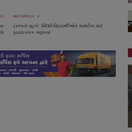
CLE
NEXT ARTICLE
વાર
ટ્રમ્પનો યૂટર્ન : વિદેશી વિદ્યાર્થીઓને અમેરીકા માટે
શે
ફાયદાકારક ગણાવ્યા
સ્વાસ્થ્ય