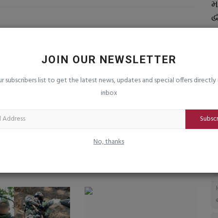
ે? જાણો
ઘરે બનાવેલો નાસ્તો કેમ છે બહારના ફાસ્ટ ફૂડ
મ
કરતાં વધુ સારું?...
દ
saurashtrabhoomi
Aug 3, 2026
0
sa
ીવન માટે
આં
JOIN OUR NEWSLETTER
ur subscribers list to get the latest news, updates and special offers directly 
inbox
Subsc
 ધાર સ્થિત
શેરબજારમાં 1000 પોઈન્ટનું ગાબડુ
No, thanks
આજે શુક્રવારની
ડોલર સામે રૂપિયો 95.22ના...
.
saurashtrabhoomi
Apr 30, 2026
0
mi
Jan 23, 2026
0