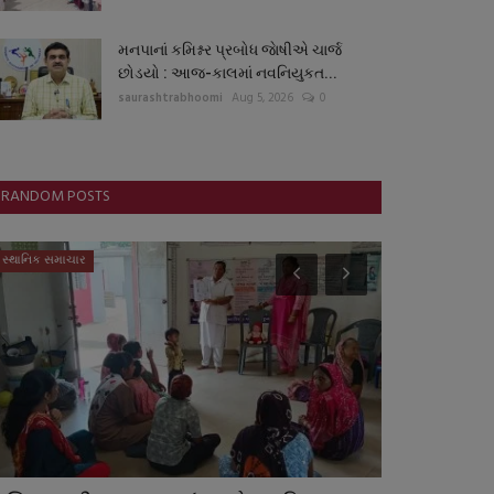
મનપાનાં કમિશ્નર પ્રબોધ જાેષીએ ચાર્જ
છોડયો : આજ-કાલમાં નવનિયુકત...
saurashtrabhoomi
Aug 5, 2026
0
RANDOM POSTS
સ્થાનિક સમાચાર
આંતરરાષ્ટ્રીય