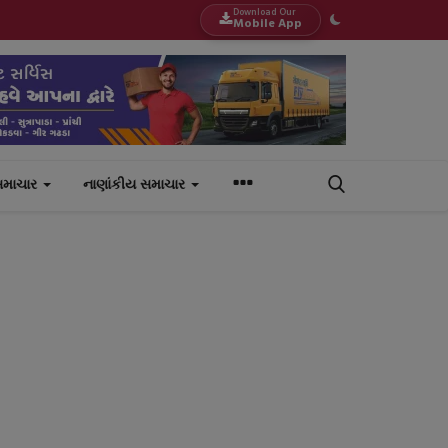
Download Our
Mobile App
સમાચાર
નાણાંકીય સમાચાર