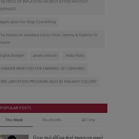
THE PRICE OF INFLATION ON EDUCATION WITHOUT
EMPHASIS
Application For Stop Cow Killing
The monsoon wreaked havoc from Jammu & Kashmir to
Assam
Digital Budget
anant ambani
India Ports
1 FARMER ARRESTED FOR FARMING OF CANNABIS
TREE LANTATION PROGRAM HELD AT RAILWAY COLONY
POPULAR POSTS
This Week
This Month
All Time
ફિલ્મ અને મીડિયા ક્ષેત્રે જૂનાગઢનાં યુવાને