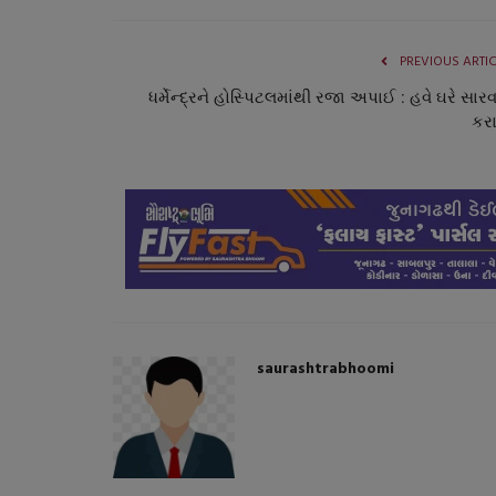
PREVIOUS ARTI
ધર્મેન્દ્રને હોસ્પિટલમાંથી રજા અપાઈ : હવે ઘરે સાર
કરા
સ્વાસ્થ્ય
saurashtrabhoomi