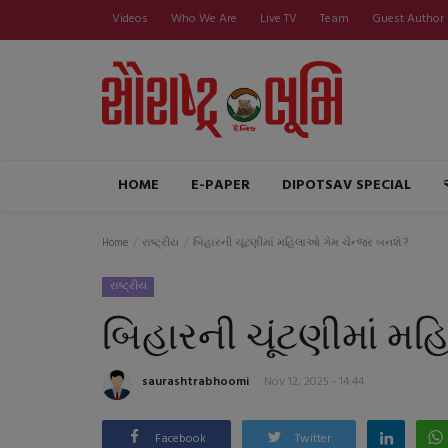
Videos
Who We Are
Live TV
Team
Guest Author
HOME
E-PAPER
DIPOTSAV SPECIAL
Home
રાષ્ટ્રીય
બિહારની ચૂંટણીમાં મહિલાઓ ગેમ ચેન્જર બનશે ?
રાષ્ટ્રીય
બિહારની ચૂંટણીમાં મ
saurashtrabhoomi
Nov 12, 2025 - 14:44
Facebook
Twitter