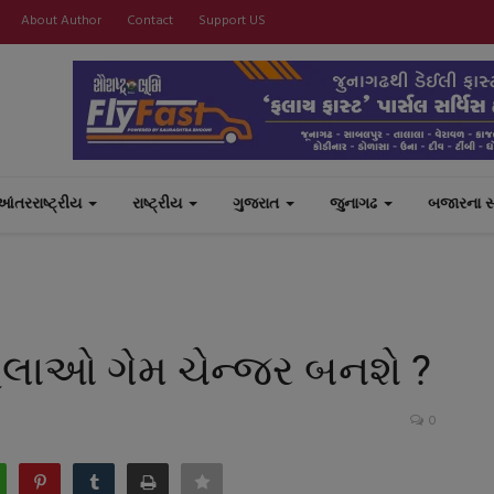
About Author
Contact
Support US
આંતરરાષ્ટ્રીય
રાષ્ટ્રીય
ગુજરાત
જુનાગઢ
બજારના 
હિલાઓ ગેમ ચેન્જર બનશે ?
0