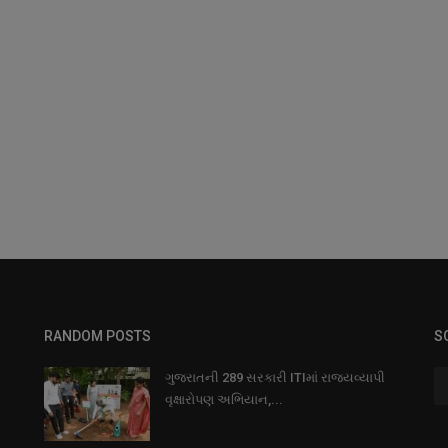
RANDOM POSTS
S
ગુજરાતની 289 સરકારી ITIમાં રાજ્યવ્યાપી
વૃક્ષારોપણ અભિયાન,...