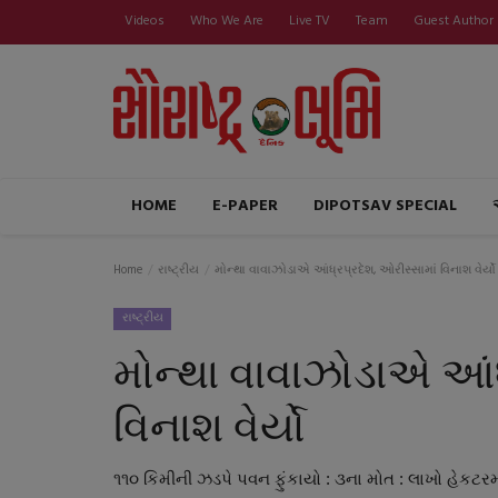
Videos
Who We Are
Live TV
Team
Guest Author
HOME
E-PAPER
DIPOTSAV SPECIAL
Home
રાષ્ટ્રીય
મોન્થા વાવાઝોડાએ આંધ્રપ્રદેશ, ઓરીસ્સામાં વિનાશ વેર્યો
રાષ્ટ્રીય
મોન્થા વાવાઝોડાએ આંધ
વિનાશ વેર્યો
૧૧૦ કિમીની ઝડપે પવન ફુંકાયો : ૩ના મોત : લાખો હેકટરમ