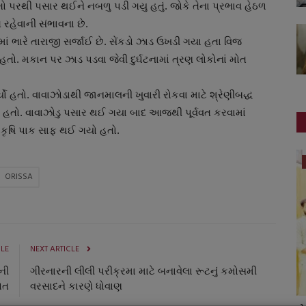
ગો પરથી પસાર થઈને નબળુ પડી ગયુ હતું. જોકે તેના પ્રભાવ હેઠળ
 રહેવાની સંભાવના છે.
ાં ભારે તારાજી સર્જાઈ છે. સેંકડો ઝાડ ઉખડી ગયા હતા વિજ
. મકાન પર ઝાડ પડવા જેવી દુર્ઘટનામાં ત્રણ લોકોનાં મોત
ો હતો. વાવાઝોડાથી જાનમાલની ખુવારી રોકવા માટે શ્રેણીબદ્ધ
 હતો. વાવાઝોડુ પસાર થઈ ગયા બાદ આજથી પૂર્વવત કરવામાં
 કૃષિ પાક સાફ થઈ ગયો હતો.
બોલિવૂડ
ORISSA
CLE
NEXT ARTICLE
ની
ગીરનારની લીલી પરીક્રમા માટે બનાવેલા રૂટનું કમોસમી
ોત
વરસાદને કારણે ધોવાણ