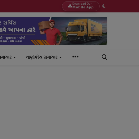
Download Our
Mobile App
સમાચાર
નાણાંકીય સમાચાર