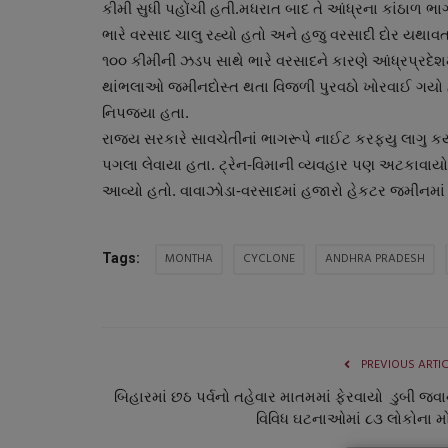
કીમી સુધી પહોંચી હતી.મધરાત બાદ તે આંધ્રના કાંઠાળ ભા
ભારે વરસાદ ચાલુ રહ્યો હતો અને હજુ વરસાદી દોર યથાવત
૧૦૦ કીમીની ઝડપ સાથે ભારે વરસાદને કારણે આંધ્રપ્રદેશમ
થાંભલાઓ જમીનદોસ્ત થતા વિજળી પુરવઠો ખોરવાઈ ગયો હતો
નિપજયા હતા.
રાજય સરકારે સાવચેતીનાં ભાગરૂપે નાઈટ કરફયુ લાગુ કર્ય
પગલા લેવાયા હતા. ટ્રેન-વિમાની વ્યવહાર પણ અટકાવાયો
આવ્યો હતો. વાવાઝોડા-વરસાદમાં હજારો હેકટર જમીનમાં
રાષ્ટ્રીય
MONTHA
CYCLONE
ANDHRA PRADESH
Tags:
PREVIOUS ARTI
બિહારમાં છઠ પર્વનો તહેવાર માતમમાં ફેરવાયો ડુબી જવા
વિવિધ ઘટનાઓમાં ૮૩ લોકોના મ