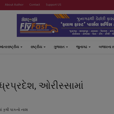
About Author
Contact
Support US
આંતરરાષ્ટ્રીય
રાષ્ટ્રીય
ગુજરાત
જુનાગઢ
બજારના 
્રપ્રદેશ, ઓરીસ્સામાં
ાં કૃષી પાકનો નાશ