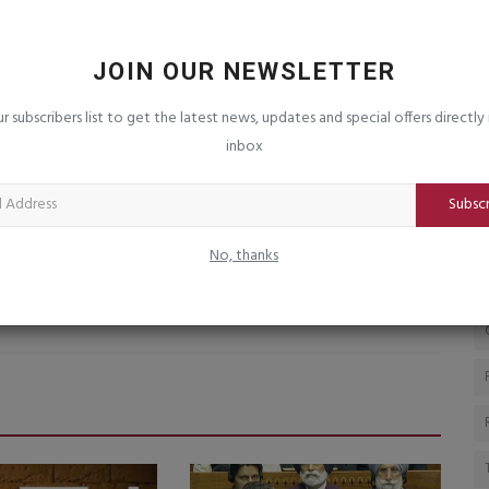
ાખના
ઈતિહાસ પ્રત્યેના પ્રેમે “મુસાફિરી’ની પ્રેરણા
ક
આપીઃ અભિનેત્રી...
ભ
JOIN OUR NEWSLETTER
saurashtrabhoomi
Aug 7, 2026
0
sa
રિચા ચઢ્ઢા કહે છે, આ સિરીઝ લોકોને આપણા વારસાને નવી નજરથી
જિ
ur subscribers list to get the latest news, updates and special offers directly 
જોવાની પ્રેરણા આપશે
સ્
inbox
Subsc
No, thanks