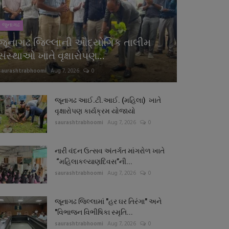
જુનાગઢ
જૂનાગઢ જિલ્લાની ઔદ્યોગિક તાલીમ
સંસ્થાઓ ખાતે વૃક્ષારોપણ...
saurashtrabhoomi
Aug 7, 2026
0
જૂનાગઢ આઈ.ટી.આઈ. (મહિલા) ખાતે
વૃક્ષારોપણ કાર્યક્રમ યોજાયો
saurashtrabhoomi
Aug 7, 2026
0
નારી વંદન ઉત્સવ અંતર્ગત માંગરોળ ખાતે
“મહિલાકલ્યાણદિવસ”ની...
saurashtrabhoomi
Aug 7, 2026
0
જૂનાગઢ જિલ્લામાં "હર ઘર તિરંગા" અને
"વિભાજન વિભીષિકા સ્મૃતિ...
saurashtrabhoomi
Aug 7, 2026
0