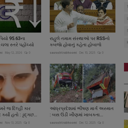
ૂપિયો 95.63ના
રાહુલે તમામ સંસ્થાઓ પર RSSનો
ચલા સ્તરે પહોંચ્યો
કબજાે હોવાનું કહેતા હોબાળો
mi
May 12, 2026
0
saurashtrabhoomi
Dec 10, 2025
0
રે જ દિલ્હી કાર
આંધ્રપ્રદેશમાં ભીષણ માર્ગ અસ્માત
કર્યો હતો : ડ્ઢદ્ગછ...
: બસ ઉંડી ખીણમાં ખાબકતા...
mi
Nov 13, 2025
0
saurashtrabhoomi
Dec 12, 2025
0