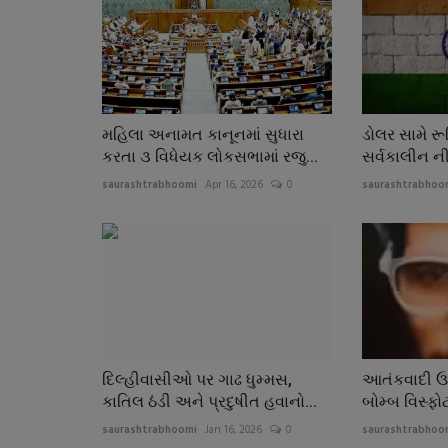
મહિલા અનામત કાનૂનમાં સુધારા
ડોલર સામે ર
કરતા ૩ વિધેયક લોકસભામાં રજુ...
સર્વકાલીન ની
saurashtrabhoomi
Apr 16, 2026
0
saurashtrabhoo
દિલ્હીવાસીઓ પર ગાઢ ધુમ્મસ,
આતંકવાદી ઉમ
કાતિલ ઠંડી અને પ્રદુષીત હવાનો...
બોમ્બ વિસ્ફોટ 
saurashtrabhoomi
Jan 16, 2026
0
saurashtrabhoo