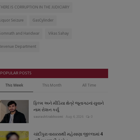
THERE IS CORRUPTION IN THE JUDICIARY
Liquor Seizure
GasCylinder
Somnath and Haridwar
Vikas Sahay
Revenue Department
POPULAR POSTS
This Week
This Month
All Time
ફિલ્મ અને મીડિયા ક્ષેત્રે જૂનાગઢનાં યુવાને
નામ રોશન કર્યું
saurashtrabhoomi
Aug 4, 2026
0
ચાંદીપુરા વાયરસથી મહેસાણા જીલ્લામાં 4