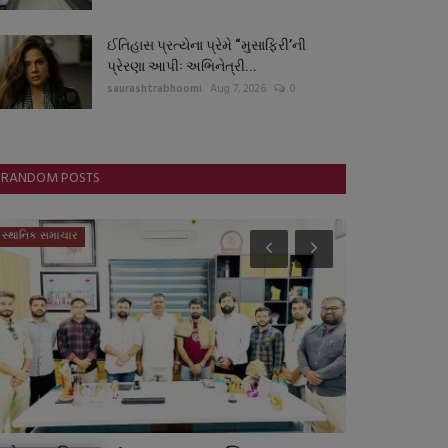
ઈતિહાસ પ્રત્યેના પ્રેમે “મુસાફિરી’ની
પ્રેરણા આપીઃ અભિનેત્રી...
saurashtrabhoomi
Aug 7, 2026
0
RANDOM POSTS
સ્થાનિક સમાચાર
ગુનાખોરી