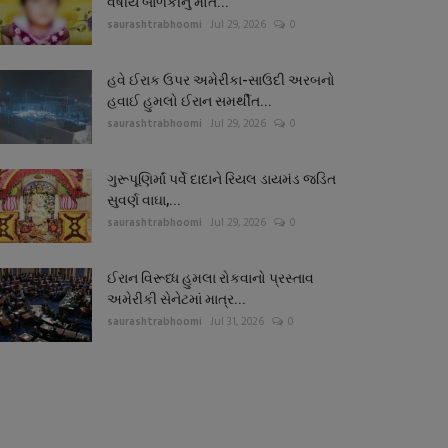
વર્ષીય બાળકીનું મોત...
saurashtrabhoomi
Jul 29, 2026
0
હવે ઈરાક ઉપર અમેરીકા-સાઉદી અરબનો
હવાઈ હુમલો ઈરાન સમર્થીત...
saurashtrabhoomi
Jul 29, 2026
0
ગુરૂપૂણિર્માં પર્વે દાદાને રિયલ ડાયમંડ જડિત
સુવર્ણ વાઘા,...
saurashtrabhoomi
Jul 29, 2026
0
ઈરાન વિરૂધ્ધ હુમલા રોકવાનો પ્રસ્તાવ
અમેરીકી સેનેટમાં માત્ર...
saurashtrabhoomi
Jul 31, 2026
0