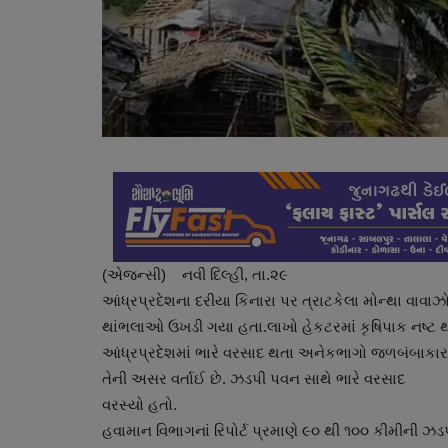
(એજન્સી) નવી દિલ્હી, તા.૨૯
આંધ્રપ્રદેશના દરીયા કિનારા પર ત્રાટકેલા મોન્થા વાવાઝો
થાંભલાઓ ઉખડી ગયા હતા.લાખો હેકટરમાં કૃષિપાક નષ્ટ 
આંધ્રપ્રદેશમાં ભારે વરસાદ થતા અનેકભાગો જળબંબાકાર બ
તેની અસર વર્તાઈ છે. ઝડપી પવન સાથે ભારે વરસાદ
વરસ્યો હતો.
હવામાન વિભાગનાં રિપોર્ટ પ્રમાણે ૯૦ થી ૧૦૦ કીમીની ઝડ