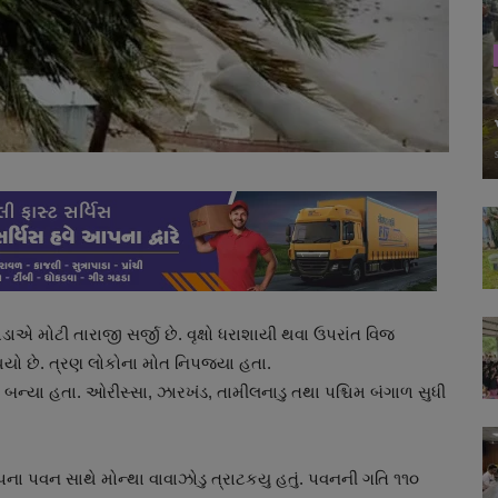
ડાએ મોટી તારાજી સર્જી છે. વૃક્ષો ધરાશાયી થવા ઉપરાંત વિજ
થયો છે. ત્રણ લોકોના મોત નિપજયા હતા.
ન્યા હતા. ઓરીસ્સા, ઝારખંડ, તામીલનાડુ તથા પશ્ચિમ બંગાળ સુધી
પના પવન સાથે મોન્થા વાવાઝોડુ ત્રાટકયુ હતું. પવનની ગતિ ૧૧૦