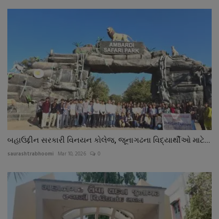
બહાઉદ્દીન સરકારી વિનયન કોલેજ, જૂનાગઢના વિદ્યાર્થીઓ માટે...
saurashtrabhoomi
Mar 10, 2026
0