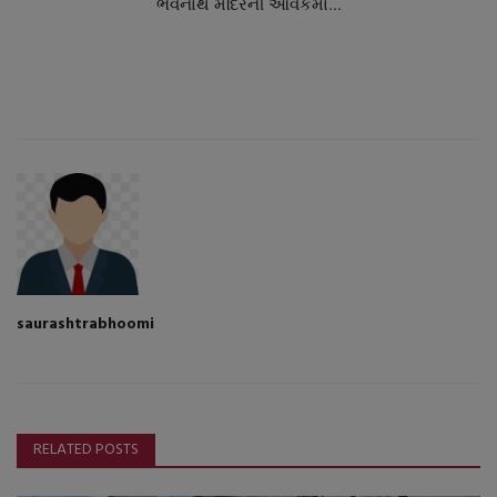
ભવનાથ મંદિરની આવકમાં...
saurashtrabhoomi
RELATED POSTS