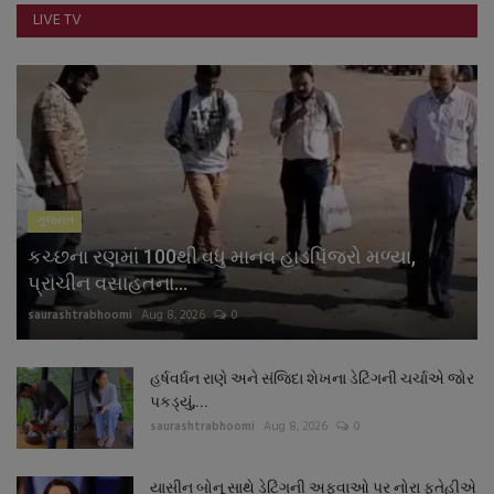
LIVE TV
ગુજરાત
કચ્છના રણમાં 100થી વધુ માનવ હાડપિંજરો મળ્યા,
પ્રાચીન વસાહતના...
saurashtrabhoomi
Aug 8, 2026
0
હર્ષવર્ધન રાણે અને સંજિદા શેખના ડેટિંગની ચર્ચાએ જોર
પકડ્યું,...
saurashtrabhoomi
Aug 8, 2026
0
યાસીન બોનૂ સાથે ડેટિંગની અફવાઓ પર નોરા ફતેહીએ