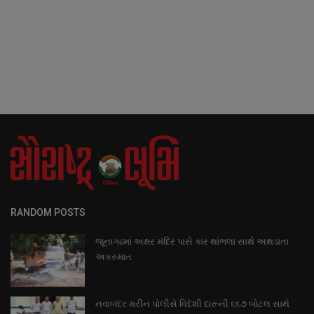
RANDOM POSTS
જૂનાગઢમાં અક્ષર મંદિર પાસે કાર થાંભલા સાથે અથડાતા
અકસ્માત
નવાબંદર મરીન પોલીસે વિદેશી દારૂની ૬૬૭ બોટલ સાથે