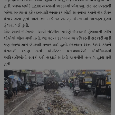
નાણાંકીય સમાચાર
હતી. આજે બપોરે 12.00 વાગ્યાનાં અરસામાં એમ.જી. રોડ પર કચરાથી
ભરેલા મનપાનાં ટ્રેકટરમાંથી અચાનક મોટી માત્રામાં કચરો રોડ ઉપર
સ્થાનિક સમાચાર
વેરાઈ ગયો હતો અને આ સાથે જ સમગ્ર વિસ્તારમાં અસહ્ય દુગર્ધ
ફેલાય ગઈ હતી.
સ્પોર્ટ્સ
ચોમાસાની સીઝનમાં આવી ગંદકીનાં કારણે રોગચાળો ફેલાવાની ભીતિ
લોકોમાં જાેવા મળી હતી. આ ઘટના દરમ્યાન જ કમિશ્નરની સરકારી ગાડી
પણ આજ માર્ગ ઉપરથી પસાર થઈ હતી. દરમ્યાન રસ્તા ઉપર કચરો
રાશિફળ
વેરાવાની જાણ થતાં કોર્પોરેટર પરાગભાઈએ કોર્પોરેશનનાં
અધિકારીઓનો સંપર્ક કરી સફાઈ માટેની કામગીરી તત્કાલ હાથ ધરી
ગુનાખોરી
હતી.
બોલિવૂડ
સ્વાસ્થ્ય