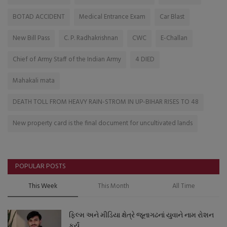
BOTAD ACCIDENT
Medical Entrance Exam
Car Blast
New Bill Pass
C. P. Radhakrishnan
CWC
E-Challan
Chief of Army Staff of the Indian Army
4 DIED
Mahakali mata
DEATH TOLL FROM HEAVY RAIN-STROM IN UP-BIHAR RISES TO 48
New property card is the final document for uncultivated lands
POPULAR POSTS
This Week
This Month
All Time
ફિલ્મ અને મીડિયા ક્ષેત્રે જૂનાગઢનાં યુવાને નામ રોશન
કર્યું