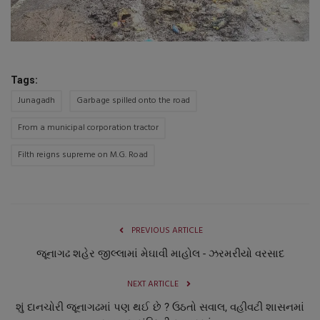
Tags:
Junagadh
Garbage spilled onto the road
From a municipal corporation tractor
Filth reigns supreme on M.G. Road
PREVIOUS ARTICLE
જૂનાગઢ શહેર જીલ્લામાં મેઘાવી માહોલ - ઝરમરીયો વરસાદ
NEXT ARTICLE
શું દાનચોરી જૂનાગઢમાં પણ થઈ છે ? ઉઠતો સવાલ, વહીવટી શાસનમાં