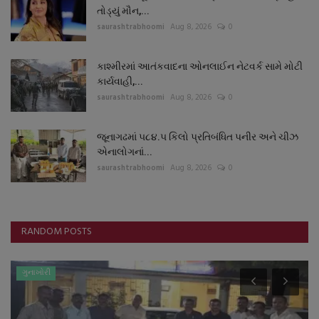
તોડ્યું મૌન,...
saurashtrabhoomi
Aug 8, 2026
0
કાશ્મીરમાં આતંકવાદના ઓનલાઈન નેટવર્ક સામે મોટી
કાર્યવાહી,...
saurashtrabhoomi
Aug 8, 2026
0
જૂનાગઢમાં ૫૮૪.૫ કિલો પ્રતિબંધિત પનીર અને ચીઝ
એનાલોગનાં...
saurashtrabhoomi
Aug 8, 2026
0
RANDOM POSTS
ગુનાખોરી