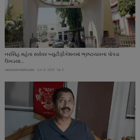
નરસિંહ મહેતા સરોવર બ્યુટીફીકેશનમાં ભ્રષ્ટાચારના પોપડા
ઉખડયા...
saurashtrabhoomi
Jun 8, 2026
0