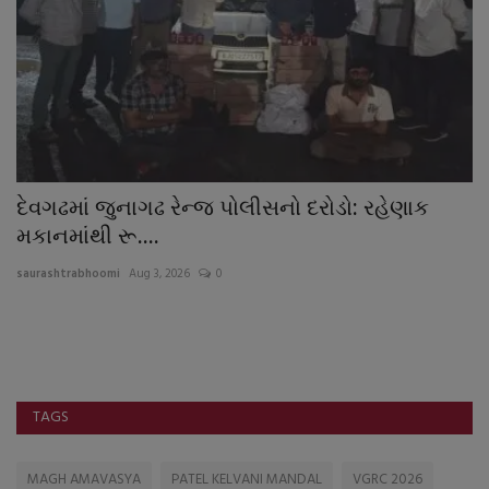
દેવગઢમાં જુનાગઢ રેન્જ પોલીસનો દરોડો: રહેણાક
જ
મકાનમાંથી રૂ....
વૃ
saurashtrabhoomi
Aug 3, 2026
0
sa
TAGS
MAGH AMAVASYA
PATEL KELVANI MANDAL
VGRC 2026