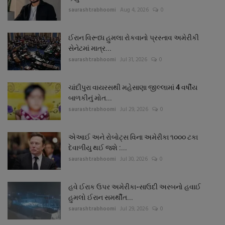
saurashtrabhoomi
Aug 4, 2026
0
ઈરાન વિરૂધ્ધ હુમલા રોકવાનો પ્રસ્તાવ અમેરીકી
સેનેટમાં માત્ર...
saurashtrabhoomi
Jul 31, 2026
0
ચાંદીપુરા વાયરસથી મહેસાણા જીલ્લામાં 4 વર્ષીય
બાળકીનું મોત...
saurashtrabhoomi
Jul 29, 2026
0
એઆઈ અને રોબોટ્સ વિના અમેરીકા ૧૦૦૦ ટકા
દેવાળીયુ થઈ જશે :...
saurashtrabhoomi
Jul 30, 2026
0
હવે ઈરાક ઉપર અમેરીકા-સાઉદી અરબનો હવાઈ
હુમલો ઈરાન સમર્થીત...
saurashtrabhoomi
Jul 29, 2026
0