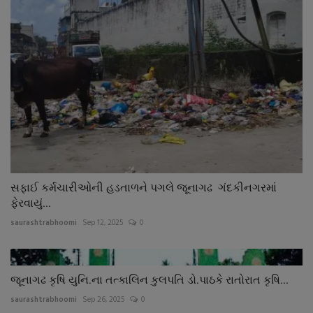
સફાઈ કર્મચારીઓની હડતાળને પગલે જૂનાગઢ ગંદકીનગરમાં
ફેરવાયું...
saurashtrabhoomi
Sep 12, 2025
0
જૂનાગઢ કૃષિ યુનિ.ના તત્કાલિન કુલપતિ ડો.પાઠકે રાતોરાત કૃષિ...
saurashtrabhoomi
Sep 26, 2025
0