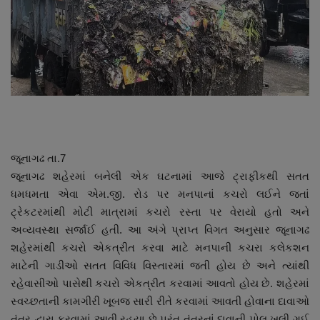
About Author
Contact
Dipotsav Special
આંતરરાષ્ટ્રીય
રાષ્ટ્રીય
જૂનાગઢ તા.7
જૂનાગઢ શહેરમાં બનેલી એક ઘટનામાં આજે ટ્રાફીકથી સતત
ગુજરાત
ધમધમતા એવા એમ.જી. રોડ પર મનપાનાં કચરો લઈને જતાં
ટ્રેકટરમાંથી મોટી માત્રામાં કચરો રસ્તા પર વેરાયો હતો અને
જુનાગઢ
અવ્યવસ્થા સર્જાઈ હતી. આ અંગે પ્રાપ્ત વિગત અનુસાર જૂનાગઢ
શહેરમાંથી કચરો એકત્રીત કરવા માટે મનપાની કચરા કલેકશન
Support US
માટેની ગાડીઓ સતત વિવિધ વિસ્તારમાં જતી હોય છે અને ત્યાંથી
રહેવાસીઓ પાસેથી કચરો એકત્રીત કરવામાં આવતો હોય છે. શહેરમાં
બજારના સમાચાર
સ્વચ્છતાની કામગીરી ખૂબજ સારી રીતે કરવામાં આવતી હોવાના દાવાઓ
તંત્ર દ્વારા કરવામાં આવી રહયા છે પરંતુ તંત્રનાં દાવાની પોલ ખુલી ગઈ