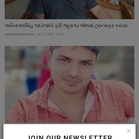
અનિરૂધ્ધસિંહ જાડેજાને ફરી જૂનાગઢ જેલમાં ટ્રાન્સફર કરાયા
saurashtrabhoomi
Jul 27, 2026
0
જૂનાગઢ GMERS જનરલ હોસ્પિટલને અંગદાન મળ્યું : ૪ લોકોને
જીવનદાન
JOIN OUR NEWSLETTER